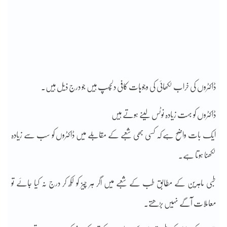
ڈاکٹروں کی خراب لکھائی کی وجوہات کافی دلچسپ ہیں جو درج ذیل ہیں۔
ڈاکٹروں کو بہت زیادہ نوٹس لینے ہوتے ہیں
ایک بات واضح ہے کہ کسی بھی شعبے کے مقابلے میں ڈاکٹروں کو سب سے زیادہ
لکھنا ہوتا ہے۔
طبی ماہرین کے مطابق طب کے شعبے میں اگر ہر چیز کو لکھ کر درج نہ کیا جائے تو
معاملات آگے نہیں بڑھتے۔