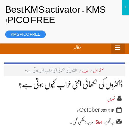
تحریر بھیجیں
لاگ ان
رجسٹر
KMS PICO FREE
مکالمہ
صفحہ اول
/
خبریں
/
ڈاکٹروں کی لکھائی اتنی خراب کیوں ہوتی ہے؟
ڈاکٹروں کی لکھائی اتنی خراب کیوں ہوتی ہے؟
خبریں
10 October 2023ء
یہ تحریر
564
مرتبہ دیکھی گئی۔