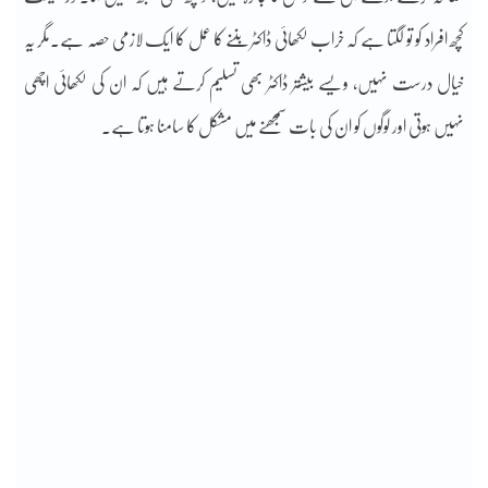
کچھ افراد کو تو لگتا ہے کہ خراب لکھائی ڈاکٹر بننے کا عمل کا ایک لازمی حصہ ہے۔مگر یہ
خیال درست نہیں، ویسے بیشتر ڈاکٹر بھی تسلیم کرتے ہیں کہ ان کی لکھائی اچھی
نہیں ہوتی اور لوگوں کو ان کی بات سمجھنے میں مشکل کا سامنا ہوتا ہے۔