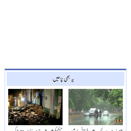
یہ بھی پڑھیں