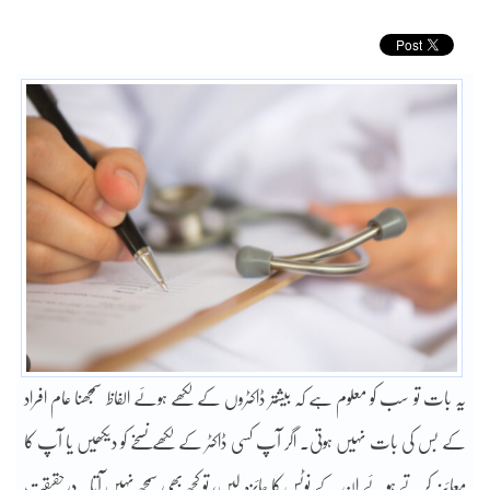
یہ بات تو سب کو معلوم ہے کہ بیشتر ڈاکٹروں کے لکھے ہوئے الفاظ سمجھنا عام افراد
کے بس کی بات نہیں ہوتی۔ اگر آپ کسی ڈاکٹر کے لکھے نسخے کو دیکھیں یا آپ کا
معائنہ کرتے ہوئے ان کے نوٹس کا جائزہ لیں، تو کچھ بھی سمجھ نہیں آتا۔ درحقیقت