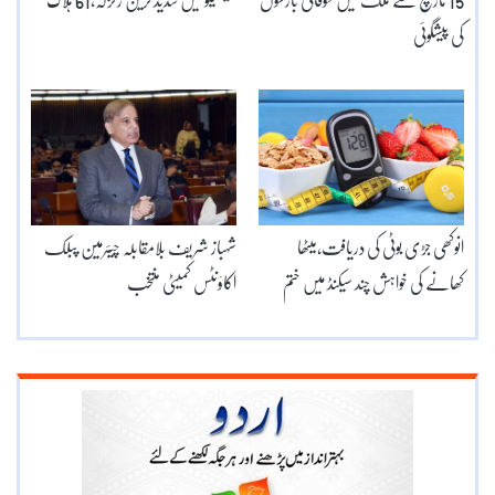
15 مارچ سے ملک میں طوفانی بارشوں
میکسیکو میں شدید ترین زلزلہ،61 ہلاک
کی پیشگوئی
انوکھی جڑی بوٹی کی دریافت،میٹھا
شہباز شریف بلامقابلہ چیئرمین پبلک
کھانے کی خواہش چند سیکنڈ میں ختم
اکاؤنٹس کمیٹی منتخب