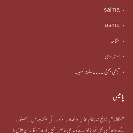
salma
asma
مکالمہ
او سی ڈی
آدھی چھٹی ۔۔۔۔صادقہ نصیر۔
پالیسی
”مکالمہ“ پر شائع شدہ تمام تحاریر اور تصاویر ”مکالمہ“ کی ملکیت ہیں۔ مصنف
کے علاوہ کسی بھی فرد یا ادارے کو یہ حق حاصل نہیں کہ وہ ”مکالمہ“ پر شائع یا