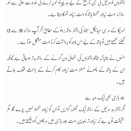
ڈاکٹروں کو مریض کی طبی تاریخ کے لیے ہر چیز کو تحریر کرنے کی ضرورت ہوتی ہے اور
روزانہ بہت زیادہ لکھنا ہاتھ کو بہت زیادہ تھکا دیتا ہے۔
امریکا کے مرسی میڈیکل سینٹر کی ڈاکٹر روتھ بروٹو کے مطابق اگر آپ روزانہ 10 سے 12
گھنٹے لکھتے ہیں تو ہاتھ کے لیے اس بوجھ کو برداشت کرنا بہت مشکل ہوتا ہے۔
انہوں نے بتایا کہ بیشتر ڈاکٹروں کی لکھائی دن گزرنے کے ساتھ بدتر ہو جاتی ہے کیونکہ
ان کے ہاتھ کے چھوٹے مسلز بہت زیادہ کام کرنے کے باعث تھک جاتے
ہیں۔
جلد بازی بھی ایک وجہ ہے
اگر ڈاکٹر ہر مریض کے ساتھ ایک گھنٹہ گزاریں تو ان کو زیادہ لکھنا نہیں پڑے گا، مگر
حقیقت تو یہ ہے کہ زیادہ تر ماہرین بہت جلد بازی میں مریضوں کو دیکھتے ہیں۔