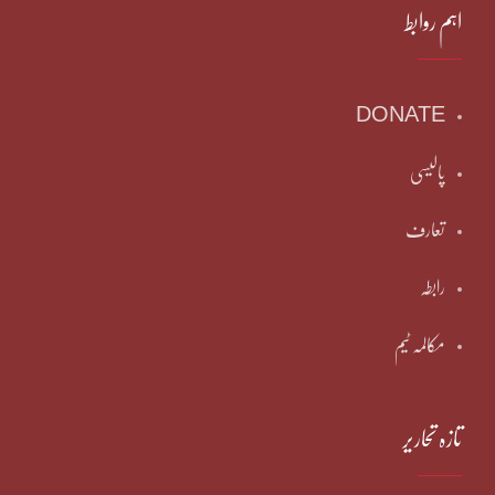
اہم روابط
DONATE
پالیسی
تعارف
رابطہ
مکالمہ ٹیم
تازہ تحاریر