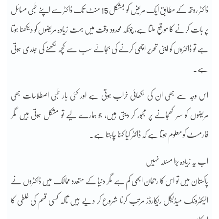
ڈاکٹر روتھ کے مطابق ایک مریض کو بمشکل 15 منٹ تک ڈاکٹر سے اپنے طبی مسائل
پر بات کرنے کا موقع ملتا ہے، چونکہ محدود وقت میں بہت زیادہ مریضوں کو دیکھنا ہوتا
ہے تو ڈاکٹروں کو اپنی تحریر اچھی کرنے کی بجائے سب سے کچھ لکھنے کی جلدی ہوتی
ہے۔
اس وجہ سے بھی ان کی لکھائی خراب ہوتی ہے اور کئی بار طبی اصطلاحات بھی
مریضوں کو سر کھجانے پر مجبور کر دیتی ہیں، جو ہمارے لیے تو مشکل ہوتی ہیں مگر
فارمسٹ کو معلوم ہوتا ہے کہ ڈاکٹر کیا کہنا چاہتا ہے۔
اب یہ زیادہ بڑا مسئلہ نہیں
پاکستان میں تو اس کا رجحان ابھی کم ہے مگر دنیا کے متعدد ممالک میں ڈاکٹروں نے
الیکٹرونک میڈیکل ریکارڈز مرتب کرنا شروع کر دیے ہیں تاکہ کسی قسم کی غلطی کا