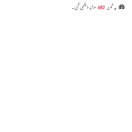
یہ تحریر
602
مرتبہ دیکھی گئی۔