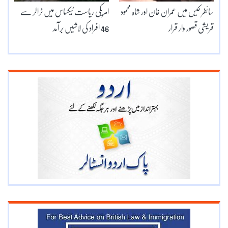
سائفر کیس میں عمران خان اور شاہ محمود
امریکی ریاست ٹیکساس میں ٹرالر سے
قریشی قصور وار قرار
46 افراد کی لاشیں برآمد