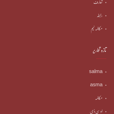
تعارف
رابطہ
مکالمہ ٹیم
تازہ تحاریر
salma
asma
مکالمہ
او سی ڈی