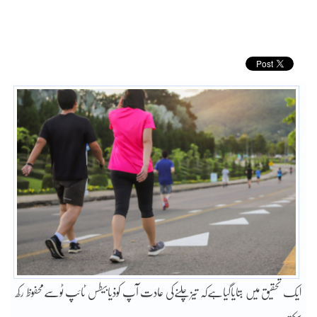
ایک تحقیق میں بتایاگیاہےکہ تیزچلنےکی عادت آپ کوذیابیطس ٹائپ ٹوسےمحفوظ رکھ