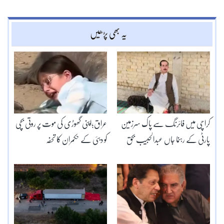
یہ بھی پڑھیں
کراچی میں فائرنگ سے پاک سرزمین
عراق؛اپنی گھوڑی کی موت پر روتی بچی
پارٹی کے رہنما جاں عبدالحبیب بحق
کو دبئی کے حکمران کا تحفہ