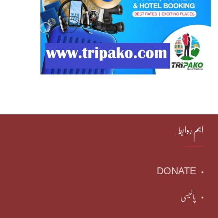
اہم روابط
DONATE
پالیسی