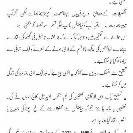
سکتی ہے۔
تفصیلات کےمطابق ویسےتوپیدل چلناصحت کیلئےاچھاہوتاہےلیکن اگرآپ
تیزچلناعادت بنالےتویہ آپ کوذیابیطس ٹائپ ٹوکی قسم سےمحفوظ رکھ سکتی ہے۔
اس حوالے سے تحقیق میں دعویٰ کیا گیا ہے کہ3 اعشاریہ7 میل فی گھنٹے کی رفتار سے
چلنے سے ذیابیطس کی مذکورہ بالا قسم کے لاحق ہونے کے خطرے کو ایک تہائی سے
زیادہ کم کیا جاسکتا ہے۔
تحقیق سے منسلک ماہرین نے کہا کہ یہ ایسی چیز ہے کہ ہر ایک اپنی روز مرہ کی زندگی
میں کرسکتا ہے۔
یہ تحقیق ایک بین الاقوامی محققین کی ٹیم بشمول امپیرئیل کالج لندن نے کی۔
محققین یہ جاننا چاہتے تھے کہ ذیابیطس سے محفوظ رہنے کے لیے چلنے کی بہترین یا
مطلوبہ رفتار کیا ہونا چاہیے۔
جس کے بعد انہوں نے1999 سے 2022 کے درمیان3 سے11 برس تک کی