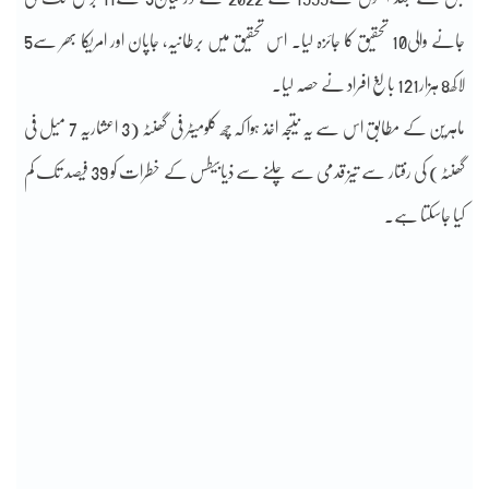
جانے والی10 تحقیق کا جائزہ لیا۔ اس تحقیق میں برطانیہ، جاپان اور امریکا بھر سے5
لاکھ8 ہزار121 بالغ افراد نے حصہ لیا۔
ماہرین کے مطابق اس سے یہ نتیجہ اخذ ہوا کہ چھ کلومیٹر فی گھنٹہ (3 اعشاریہ 7 میل فی
گھنٹہ) کی رفتار سے تیز قدمی سے چلنے سے ذیابیطس کے خطرات کو 39 فیصد تک کم
کیا جاسکتا ہے۔