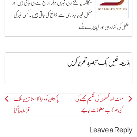
مکالمہ پر لگنے والی خبریں دیگر زرائع سے لی جاتی ہیں اور
مکمل غیرجانبداری سے شائع کی جاتی ہیں۔ کسی خبر کی
غلطی کی نشاندہی فورا ایڈیٹر سے کیجئے
بذریعہ فیس بک تبصرہ تحریر کریں
Post
منٹ اور گھنٹوں کی تقسیم کیسے کی
پاکستان کو دنیا کا سستا ترین ملک
گئی؟دلچسپ معلومات جانیے
قراردیدیا گیا
navigation
Leave a Reply