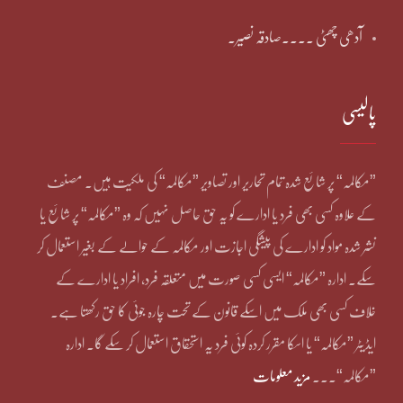
آدھی چھٹی ۔۔۔۔صادقہ نصیر۔
پالیسی
”مکالمہ“ پر شائع شدہ تمام تحاریر اور تصاویر ”مکالمہ“ کی ملکیت ہیں۔ مصنف
کے علاوہ کسی بھی فرد یا ادارے کو یہ حق حاصل نہیں کہ وہ ”مکالمہ“ پر شائع یا
نشر شدہ مواد کو ادارے کی پیشگی اجازت اور مکالمہ کے حوالے کے بغیر استعمال کر
سکے۔ ادارہ ”مکالمہ“ ایسی کسی صورت میں متعلقہ فرد، افراد یا ادارے کے
خلاف کسی بھی ملک میں اسکے قانون کے تحت چارہ جوئی کا حق رکھتا ہے۔
ایڈیٹر ”مکالمہ“ یا اسکا مقرر کردہ کوئی فرد یہ استحقاق استعمال کر سکے گا۔ ادارہ
”مکالمہ“۔۔۔
مزید معلومات