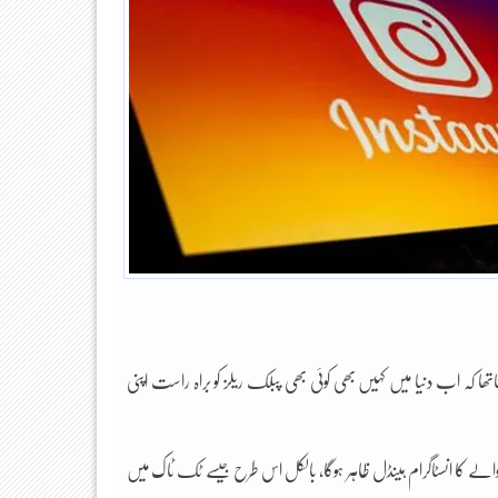
ھا کہ اب دنیا میں کہیں بھی کوئی بھی پبلک ریلز کو براہ راست اپنی
لے کا انسٹاگرام ہینڈل ظاہر ہوگا، بالکل اس طرح جیسے ٹک ٹاک میں