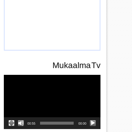
Mukaalma Tv
Video
Player
00:55
00:00