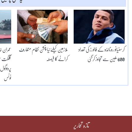
کرسٹیانو رونالڈو کے فالورز کی تعداد
ملازمین کیلئےنیا پنشن نظام متعارف
عمران خا
600 ملین سے تجاوز کرگئی
کرانے کا فیصلہ
گلگت بل
پروٹوکو
نوٹس
تازہ تحاریر