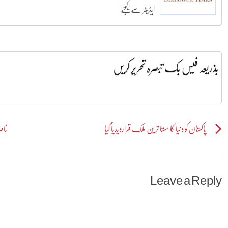
ایڈیٹر سے کیجئے
بذریعہ فیس بک تبصرہ تحریر کریں
Post
پاکستان کو دنیا کا سستا ترین ملک قراردیدیا گیا
ناص
navigation
Leave a Reply