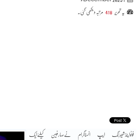
یہ تحریر
418
مرتبہ دیکھی گئی۔
فوٹواینڈشیئرنگ ایپ انسٹاگرام نےصارفین کیلئےایک