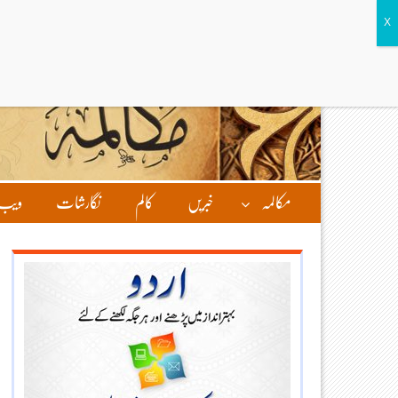
مکالمہ
خبریں
کالم
نگارشات
ویب 