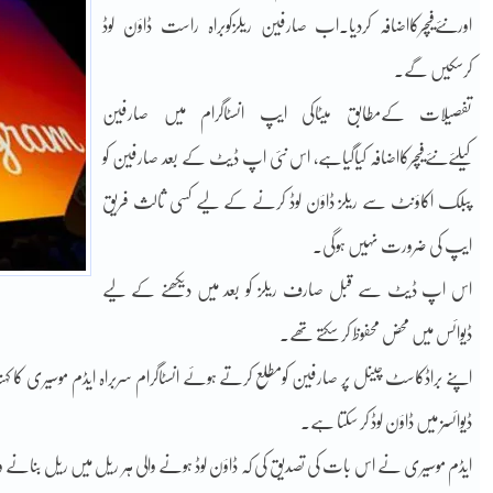
اورنئےفیچرکااضافہ کردیا۔اب صارفین ریلزکوبراہ راست ڈاؤن لوڈ
کرسکیں گے۔
تفصیلات کےمطابق میٹاکی ایپ انسٹاگرام میں صارفین
کیلئےنئےفیچرکااضافہ کیاگیاہے، اس نئی اپ ڈیٹ کے بعد صارفین کو
پبلک اکاؤنٹ سے ریلز ڈاؤن لوڈ کرنے کے لیے کسی ثالث فریق
ایپ کی ضرورت نہیں ہوگی۔
اس اپ ڈیٹ سے قبل صارف ریلز کو بعد میں دیکھنے کے لیے
ڈیوائس میں محض محفوظ کر سکتے تھے۔
اپنے براڈکاسٹ چینل پر صارفین کومطلع کرتے ہوئے انسٹاگرام سربراہ ایڈم موسیری کا کہنات
ڈیوائسز میں ڈاؤن لوڈ کر سکتا ہے۔
ایڈم موسیری نے اس بات کی تصدیق کی کہ ڈاؤن لوڈ ہونے والی ہر ریل میں ریل بنانے وا