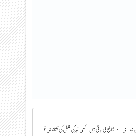
یرجانبداری سے شائع کی جاتی ہیں۔ کسی خبر کی غلطی کی نشاندہی فورا