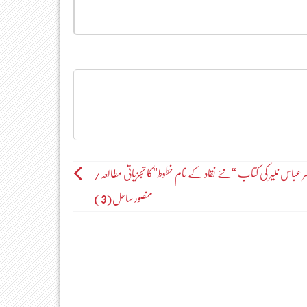
ر عباس نئیر کی کتاب “نئے نقاد کے نام خطوط”کا تجزیاتی مطالعہ/
منصور ساحل(3)