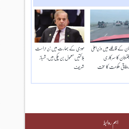
ن کے قافلے میں وزیراعلیٰ
مودی کے بھارت میں زیر حراست
تستان کا سرکاری
ہلاکتیں معمول بن چکی ہیں، شہباز
ل،وفاقی حکومت کا سخت
شریف
اہم روابط