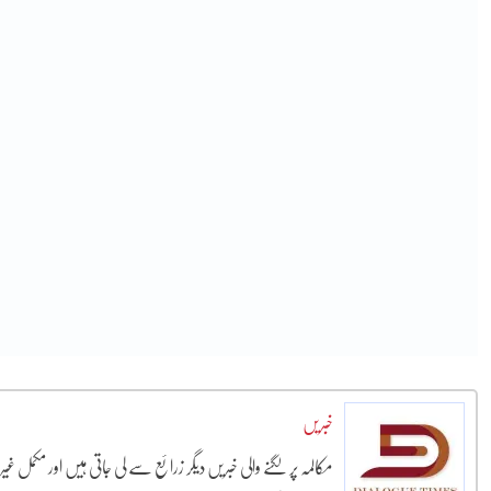
خبریں
مکالمہ پر لگنے والی خبریں دیگر زرائع سے لی جاتی ہیں اور مکمل غ