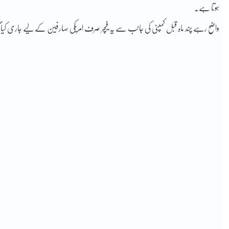
ہوتا ہے۔
واضح رہے چند ماہ قبل کمپنی کی جانب سے یہ فیچر صرف امریکی صارفین کے لیے جاری کیا گیا ت