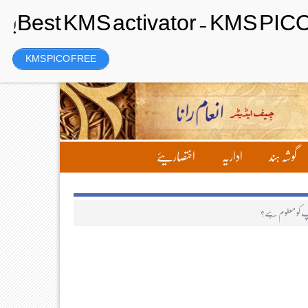
Saturday، 8 August 2026ء
تحریر بھیجیں
لاگ ان
رجسٹر
KMS PICO FREE
گوشہ ہند
اداریہ
اختصاریئے
چر آپ کو معلوم ہے؟