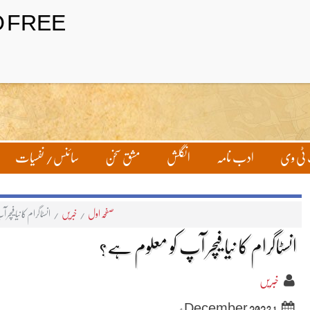
ٹی وی
ادب نامہ
انگلش
مشق سخن
سائنس/ نفسیات
صفحہ اول
/
خبریں
/
انسٹاگرام کا نیا فی
انسٹاگرام کا نیا فیچر آپ کو معلوم ہے؟
خبریں
1 December 2023ء