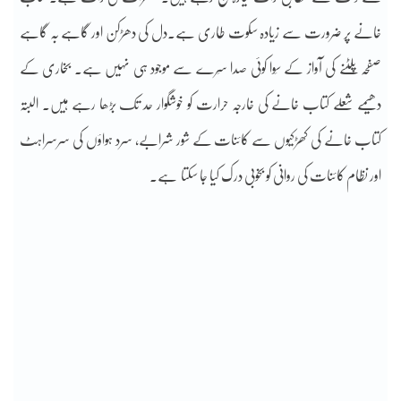
خانے پر ضرورت سے زیادہ سکوت طاری ہے۔دل کی دھڑکن اور گاہے بہ گاہے
صفحہ پلٹنے کی آواز کے سِوا کوئی صدا سِرے سے موجود ہی نہیں ہے۔ بخاری کے
دھیمے شعلے کتاب خانے کی خارجہ حرارت کو خوشگوار حد تک بڑھا رہے ہیں۔ البتہ
کتاب خانے کی کھڑکیوں سے کائنات کے شور شرابے، سرد ہواؤں کی سرسراہٹ
اور نظام کائنات کی روانی کو بخوبی درک کیا جا سکتا ہے۔