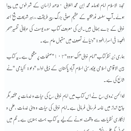
حجة الاسلام امام ابوحامد محمد ابن محمد الغزالی ۴۵٠ھ خراسان کے شہر طوس میں پیدا
ہوئے۔آپ سلسلہ نوربخشیہ کے عظیم صوفی بزرگ ،پیر طریقت ،رہبر شریعت شیخ احمد
غزالی کے بڑے بھائی ہیں۔جن کی معروف کتاب سورہ یوسف کی عرفانی تفسیر”بحر
المحبة فی اسرار المودة”دنیائے تصوف میں مقبول عام ہے۔
ہماری زیر ِ نظر کتاب”امام غزالی”اک سو دو “١٠٢”صفحات پر مشتمل ہے۔یہ کتاب
بین الاقوامی اسلامی یونیورسٹی اسلام آباد پاکستان کے ذیلی ادارہ “دعوة اکیڈمی “نے
شائع کی ہے۔
ابو الحسن ندوی رح نے اس کتاب میں امام غزالی رح کی حیات و خدمات پر مختصر مگر
جامع انداز میں خامہ فرسائی فرمائی ہے۔امام غزالی کی حیات و دینی خدمات ،علمی و
ابتکاری نظریات سے واقف ہونے کےلیے یہ کتاب بہت بہترین ہے۔حجم میں