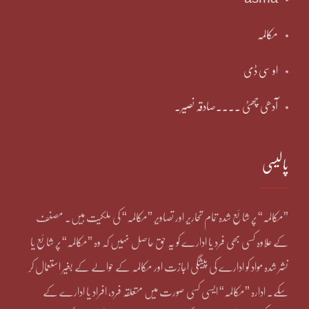
مکالمہ
او سی ڈی
آدھی چھٹی ۔۔۔۔صادقہ نصیر۔
پالیسی
”مکالمہ“ پر شائع شدہ تمام تحاریر اور تصاویر ”مکالمہ“ کی ملکیت ہیں۔ مصنف
کے علاوہ کسی بھی فرد یا ادارے کو یہ حق حاصل نہیں کہ وہ ”مکالمہ“ پر شائع یا
نشر شدہ مواد کو ادارے کی پیشگی اجازت اور مکالمہ کے حوالے کے بغیر استعمال کر
سکے۔ ادارہ ”مکالمہ“ ایسی کسی صورت میں متعلقہ فرد، افراد یا ادارے کے