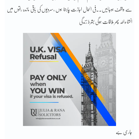
سے واقف ہوجائیں۔۔فی الحال اجازت چاہتا ہوں ،سردیوں کی باقی ماندہ راتوں میں
انشاءاللہ پھر ملاقات ہوگی بشرط زندگی
جاری ہے