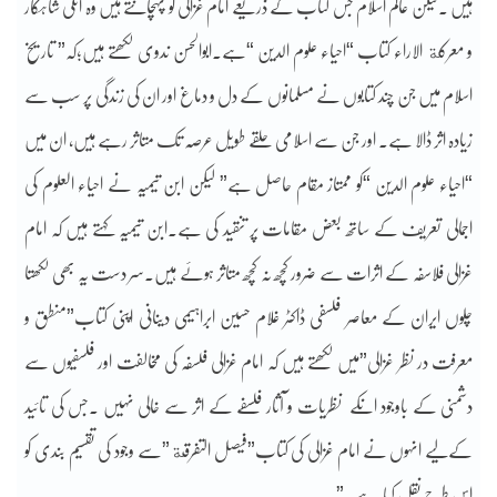
ہیں ۔لیکن عالم اسلام جس کتاب کے ذریعے امام غزالی کو پہچانتے ہیں وہ انکی شاہکار
و معرکة الاراء کتاب “احیاء علوم الدین “ہے۔ابوالحسن ندوی لکھتے ہیں؛کہ” تاریخ
اسلام میں جن چند کتابوں نے مسلمانوں کے دل و دماغ اور ان کی زندگی پر سب سے
زیادہ اثر ڈالا ہے۔ اور جن سے اسلامی حلقے طویل عرصہ تک متاثر رہے ہیں، ان میں
“احیاء علوم الدین “کو ممتاز مقام حاصل ہے” لیکن ابن تیمیہ نے احیاء العلوم کی
اجمالی تعریف کے ساتھ بعض مقامات پر تنقید کی ہے۔ابن تیمیہ کہتے ہیں کہ امام
غزالی فلاسفہ کے اثرات سے ضرور کچھ نہ کچھ متاثر ہوئے ہیں۔سر دست یہ بھی لکھتا
چلوں ایران کے معاصر فلسفی ڈاکٹر غلام حسین ابراہیمی دینانی اپنی کتاب”منطق و
معرفت در نظر غزالی”میں لکھتے ہیں کہ امام غزالی فلسفہ کی مخالفت اور فلسفیوں سے
دشمنی کے باوجود انکے نظریات و آثار فلسفے کے اثر سے خالی نہیں ۔جس کی تائید
کےلیے انہوں نے امام غزالی کی کتاب”فیصل التفرقة”سے وجود کی تقسیم بندی کو
اس طرح نقل کیا ہے۔”