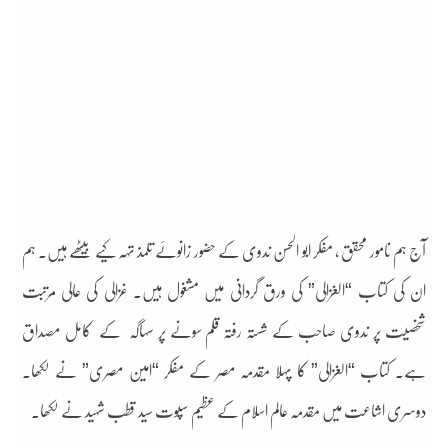
آج ہم نامور محقق ، مفکر ابو الحسن ندوی کے حضور زانوئے تلمذ تہہ کیے بیٹھے ہیں۔ ہم
ان کی کتاب “الغزالی” کی ورق گردانی میں مشغول ہیں۔ غزالی کی عالی مرتبت
شخصیت پر ندوی صاحب کے شستہ رفتہ قلم سونے پر سہاگہ کے کامل مصداق
ہے۔ کتاب “الغزالی” کا پہلا مقدمہ مصر کے مفکر “امین مصری” نے لکھا۔
دوسری اشاعت میں مقدمہ عالم اسلام کے عظیم سپوت سید قطب شہید نے لکھا۔