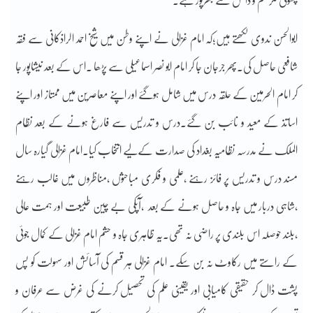
چھوٹی مگر علم و دانش سے بھرپور ہے۔
ابوالحسن ندوی لکھتے ہیں؛کہ امام غزالی نے اپنے وطن میں شیخ احمد الراذکانی سے فقہ
شافعی حاصل کی۔پھر جرجان جا کر امام ابو نصر اسماعیلی سے پڑھا ۔اس کے بعد نیشاپور جا
کر امام الحرمین کے حلقہ درس میں شامل ہوگئے اور اپنے معاصرین میں ممتاز اور اپنے
اساتذ کے معید و نائب بن گئے۔درس و تدریس سے فارغ ہونے کے بعد نظام
الملک نے مدرسہ نظامیہ بغداد کی صدارت کےلیے انتخاب کیا۔امام غزالی گیارہ سال
مسند درس و تدریس پر فائز رہنے ،علمی و فکری مباحثوں ،مناظروں میں غالب رہنے
،شاہی دربار میں جاہ و حاصل ہونے کے بعد ،آپکی بے چین طبیعت اور ہمت عالی
،بلند حوصلہ اس بلندی پر راضی نہ تھی۔یہ ظاہری جاہ و حشم امام غزالی کے کمال جوئی
کے راستے میں رکاوٹ نہ بن سکے۔ امام غزالی ہر قسم کی آسائش اور سہولت کو پس
پشت ڈال کر حقیقی کامیابی اور یقینی علم کی تحصیل کرنے کی غرض سے عرفان و