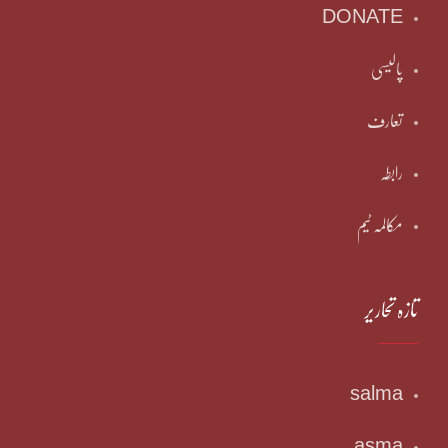
DONATE
پالیسی
تعارف
رابطہ
مکالمہ ٹیم
تازہ تحاریر
salma
asma