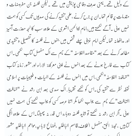
کے وکیل تھے۔یعنی صرف دفاعی پوزیشن میں تھے ۔لیکن فلسفہ جن مفروضات و
مقدمات پر قائم تھا۔ان پر جرح کرنے ،علمی تنقید کرنے کی صدیوں تک کسی کو ہمت
نہیں ہوئی ۔آگے لکھتے ہیں؛امام ابوالحسن اشعری کے علاوہ سب کا لہجہ معذرت آمیز
اور مدافعانہ تھا۔لیکن امام غزالی پہلے شخص ہیں جنہوں نے فلسفہ کا تفصیلی و تنقیدی
مطالعہ کرنے کے بعد “مقاصد الفلاسفہ “کے نام سے اک مفصل کتاب لکھی۔اس
کتاب سے فارغ ہونے کے بعد انہوں نے اپنی معرکة الاراء اور مشہور زمانہ کتاب
“تہافة الفلاسفہ”لکھی ،اس میں انہوں نے فلسفہ کے الہیات و طبیعیات پر اسلامی
نقطہ نظر سے تنقید کی۔اس کو لکھے تقریبا ً اک صدی بعد ابن رشد نے “تہافت
التہافت”کے نام سے جواب لکھا مگر اتنا عرصہ کسی کو جواب لکھنے کی ہمت نہیں
ہوئی ۔اگر ابن رشد نہ لکھتے تو شاید فلسفہ دوبارہ اس قدر نہ پھیلتا۔اس کے علاوہ انکی
کتابیں ،حجة الحق،مفصل الخلاف،قاصم الباطنیہ ،فضائح لاباحیہ،مواھم الباطنیہ مشہور