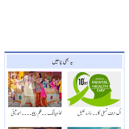
یہ بھی پڑھیں
اک حرف تسلی کا۔۔سائرہ خلیل
لوڈ ویڈنگ ۔۔فلم ریویو۔۔۔۔ احمد ثانی