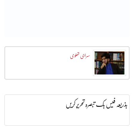
سراجی تھلوی
بذریعہ فیس بک تبصرہ تحریر کریں