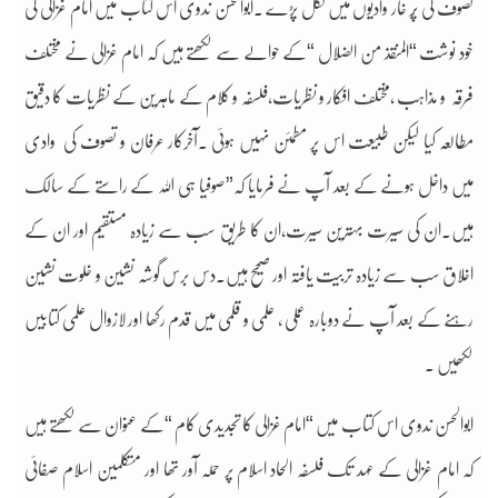
تصوف کی پُر خار وادیوں میں نکل پڑے ۔ابوالحسن ندوی اس کتاب میں امام غزالی کی
خود نوشت “المنقذ من الضلال “کے حوالے سے لکھتے ہیں کہ امام غزالی نے مختلف
فرقہ و مذاہب ،مختلف افکار و نظریات،فلسفہ و کلام کے ماہرین کے نظریات کا دقیق
مطالعہ کیا لیکن طبیعت اس پر مطمئن نہیں ہوئی ۔آخرکار عرفان و تصوف کی وادی
میں داخل ہونے کے بعد آپ نے فرمایا کہ”صوفیا ہی اللہ کے راستے کے سالک
ہیں۔ان کی سیرت بہترین سیرت،ان کا طریق سب سے زیادہ مستقیم اور ان کے
اخلاق سب سے زیادہ تربیت یافتہ اور صحیح ہیں۔دس برس گوشہ نشین و خلوت نشین
رہنے کے بعد آپ نے دوبارہ عملی ، علمی و قلمی میں قدم رکھا اور لازوال علمی کتابیں
لکھیں ۔
ابوالحسن ندوی اس کتاب میں “امام غزالی کا تجدیدی کام “کے عنوان سے لکھتے ہیں
کہ امام غزالی کے عہد تک فلسفہ الحاد اسلام پر حملہ آور تھا اور متکلمین اسلام صفائی