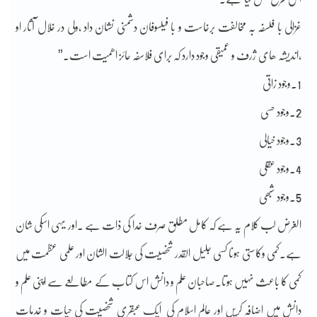
غزالی با فلسفہ بہ مخالفت برخاست و با فیلسوفان دشمنی نشان داد ،ولی در خلال آثار او
،اندیشہ ھای ژرف و عمیقی وجود دارد کہ برای فلاسفہ حائز اھمیت است۔”
1۔وجود زاتی
2۔وجود حسی
3۔وجود خیالی
4۔وجود عقلی
5۔وجود شبھی
الغرض لب کلام یہ ہے کہ کامل مطلق صرف خدا کی ذات ہے ۔اور یہی اسکی شان
ہے۔کمی وکاستی ہونا کسی جلیل القدر شخصیت کی جلالت الشان اور علمی عظمت میں
کمی کا باعث نہیں ہوتا۔صاحبان علم و دانش اس کتاب کے مطالعے سے اپنی علم و
دانش میں اضافہ کریں اور عالم اسلام کی ایک عبقری شخصیت کی حیات و خدمات