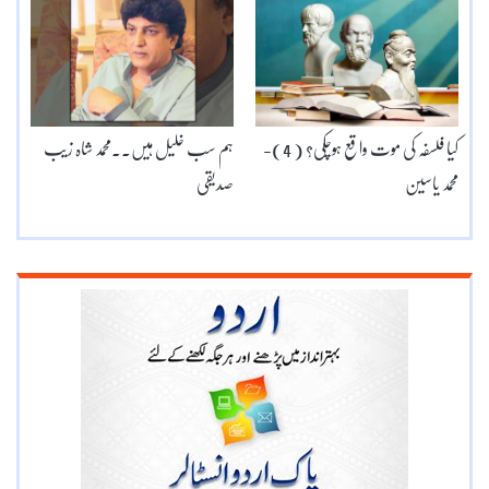
کیا فلسفہ کی موت واقع ہوچکی؟ ( 4)-
ہم سب خلیل ہیں۔۔محمد شاہ زیب
محمد یاسین
صدیقی