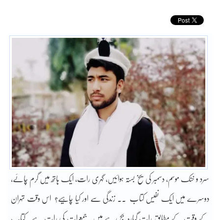
سرد و خنک موسم، دسمبر کی یخ بستہ ہوائیں، گہری رات، ایک ہاتھ میں گرم چائے،
دوسرے میں ایک نفیس کتاب ۔۔ زندگی سے اور کیا چاہیے؟ اس وقت تہران
کے وقت کے مطابق رات گیارہ بج رہے ہیں۔ جمعرات کی رات ہے۔ کتاب