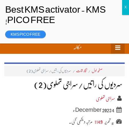
تحریر بھیجیں
لاگ ان
رجسٹر
KMS PICO FREE
مکالمہ
صفحہ اول
/
نگارشات
/
سردیوں کی راتیں/سراجی تھلوی(2)
سردیوں کی راتیں/سراجی تھلوی(2)
سراجی تھلوی
4 December 2023ء
یہ تحریر
1149
مرتبہ دیکھی گئی۔