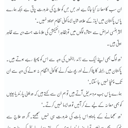
ان سب کا معائنہ کیا جاتا ہے اور جس جس کو علاج کی ضرورت پڑتی ہے جبکہ ہمارے
پاس پاکستان میں ایڈز کے علاوہ شاید ایسا کوئی نظام موجود نہیں۔‘
اکثر جنسی امراض سے متاثرہ لوگوں میں تو بظاہر انفیکشن کی علامات بہت دیر سے ظاہر
ہوتی ہیں۔
’وہ لوگ بھی اپنے ایک سے زائد رابطوں کی وجہ سے اس کو پھیلا رہے ہوتے ہیں۔
پاکستان میں رابطہ کا پتا کرنے اور رپورٹ کرنے کا کوئی انتظام نہ ہونے کی وجہ سے ان
تک پہنچا نہیں جا سکتا۔‘
ہمارے پاس جب مرد مریض آتے ہیں تو ہم ان سے کہتے ہیں کہ وہ اپنی پارٹنر یا بیویوں
کو بھی معائنہ کے لیے لے کر آئیں تو وہ ایسا نہیں کرتے۔‘
’وہ سمجھانے کے باوجود اس بات کی ضرورت ہی نہیں سمجھتے۔ اگر وہ علاج سے
ٹھیک بھی ہوجائیں تو اپنے پارٹنر یا بیوی کے ساتھ دوبارہ رابطے کی بدولت بیمار