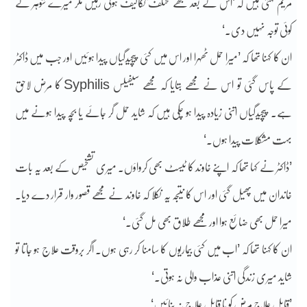
مریم کہتی ہیں کہ ’اس کے بعد مجھے مختلف تکالیف ہوتی رہیں مگر میرے شوہر نے
کوئی توجہ نہیں دی۔‘
ان کا کہنا تھا کہ ’میرا حمل ٹھہرا اور اس میں کئی پیچیدگیاں پیدا ہوئیں اور جب میں ڈاکٹر
کے پاس گئی تو اس نے مجھے بتایا کہ مجھے سیفیلس Syphilis کا مرض لاحق
ہے۔ پیچیدگیاں اتنی زیادہ پیدا ہو چکی ہیں کہ شاید حمل گر جائے یا بچہ پیدا ہونے میں
بہت مشکلات پیدا ہوں۔‘
’ڈاکٹر نے کہا تھا کہ اپنے خاوند کا ٹیسٹ بھی کرواؤں۔ میری تشخیص کے بعد یہ بات
خاندان میں پھیل گئی اور اس کا نتیجہ یہ نکلا کہ خاوند نے مجھے قصور وار قرار دے دیا۔
میرا حمل بھی ضائع ہوا اور مجھے طلاق بھی مل گئی۔‘
ان کا کہنا تھا کہ ’اب میں کئی بیماریوں کا سامنا کر رہی ہوں۔ اگر بروقت علاج ہو جاتا تو
شاید میری زندگی اتنی عذاب والی نہ ہوتی۔‘
’قابل علاج مرض کو نا قابل علاج نہ بنائیں‘