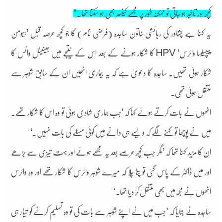
کچھ اور تاخیر ہو جاتی تو ممکنہ طور پر مجھے کینسر بھی ہو سکتا تھا۔”
یہ کہنا ہے پشاور کی رہائشی خاتون ساجدہ (فرضی نام) کا جو کچھ عرصہ قبل ’ہیومن
پیپیلوما وائرس‘ HPV کا شکار ہونے کے بعد اس کے نتیجے میں جینیٹل واٹس کا
شکار ہوئی تھیں۔ ساجدہ کا دعویٰ ہے کہ یہ بیماری انھیں ان کے سابق شوہر سے
منتقل ہوئی تھی۔
انھوں نے بات کرتے ہوئے کہا کہ ’جب ہماری شادی ہوئی تو وہ اس کا شکار تھے۔
میں نے پوچھا تو کہنے لگے کہ ویسے ہی دانے ہیں کوئی مسئلے کی بات نہیں۔‘
ان کا مزید کہنا تھا کہ ’مگر جب کچھ عرصے بعد یہ مجھے ہوئے اور بہت تیزی سے بڑھے
اور میں ڈاکٹر کے پاس گئی تو پتا چلا کہ میرے شوہر وائرس کا شکار تھے اور وہ وائرس
انھوں نے مجھ میں بھی منتقل کر دیا تھا۔‘
ساجدہ نے بتایا کہ ’جب میں نے اپنے شوہر سے بات کی تو وہ تسلیم کرنے کو تیار ہی