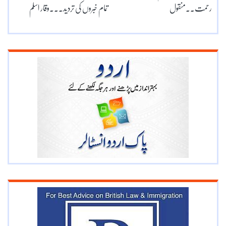
رحمت۔۔منقول
تمام خبروں کی تردید۔۔۔وقار اسلم