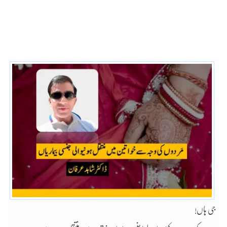
جی ہاں!