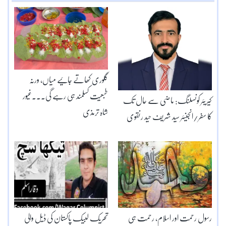
گلوری کھاتے جائیے میاں, ورنہ
طبعیت کسلمند ہی رہے گی۔۔۔غیور
کیریئر کونسلنگ: ماضی سے حال تک
شاہ ترمذی
کا سفر/انجینئر سید شریف حید رنقوی
رسول رحمت اور اسلام، رحمت ہی
تحریک لبیک پاکستان کی ڈیل والی