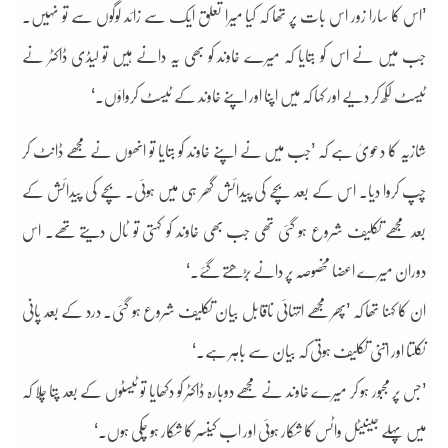
’اس کا سارا زور اس بات پر تھا کہ کیا میرا تعلق ایک سے زائد لوگوں سے تو نہیں۔
جب میں نے اس کو بتایا کہ میرے خاوند کو بھی یہ دانے ہیں تو لیڈی ڈاکٹر نے
ٹیسٹ لکھ کر دیے اور کہا کہ میں اپنا اور اپنے خاوند کے ٹیسٹ کرواؤں۔‘
شازیہ کا دعویٰ ہے کہ ’جب میں نے اپنے خاوند کو بتایا تو انھوں نے مجھے ڈانٹ کر
چپ کروا دیا۔ اس کے بعد بچے کی پیدائش گھر ہی میں ہوئی۔ بچے کی پیدائش کے
بعد مجھے تکلیف شروع ہو گئی تھی جب بھی خاوند کو کہتی تو ٹال دیتے تھے۔ اس
دوران میرے اعضا مخصوصہ پر دانے بڑھتے گئے۔‘
ان کا کہنا تھا کہ ’پھر مجھے انتہائی ناقابل بیان تکلیف شروع ہو گئی۔ درد کے بعد پانی
نکلتا اور اتنی تکلیف ہوتی کہ بیان سے باہر ہے۔‘
’جس پر مجبور ہو کر میرے خاوند نے مجھے دوبارہ ڈاکٹر کو دکھایا تو ٹیسٹوں کے بعد پتا چلا کہ
میں پہلے جینیٹل واٹس کا شکار ہوئی اور اب کینسر کا شکار ہو چکی ہوں۔‘