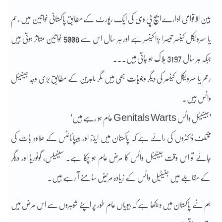
بین الاقوامی ادارے ایچ پی وی کی ایک رپورٹ کے مطابق پاکستانی خواتین میں رحم
یا سرویکل کینسر تیسرا بڑا کینسر ہے اور ہر سال اس سے 5008 خواتین متاثر ہوتی ہیں
جبکہ ہر سال 3197 ہلاک ہو جاتی ہیں۔۔۔
رحم یا سرویکل کینسر کی دیگر وجوہات بھی ہیں مگر ماہرین کے مطابق بڑی وجہ جینیٹل
واٹس ہیں۔
’جینیٹل واٹس Genitals Warts عام ہو رہے ہیں‘
مختلف ڈاکٹروں کی رائے ہے کہ پاکستان میں ایڈز اور ہیپاٹائٹس کے علاوہ بات کی
جائے تو اس وقت جینیٹل واٹس کا مرض عام ہو چکا ہے۔ سیفیلس، گونوریا اور دیگر
کے مقابلے میں جنیٹیل واٹس کے زیادہ مریض سامنے آ رہے ہیں۔
ہم نے پاکستان میں دیکھا ہے کہ بیویاں عام طور پر اپنے شوہروں سے اس مرض میں