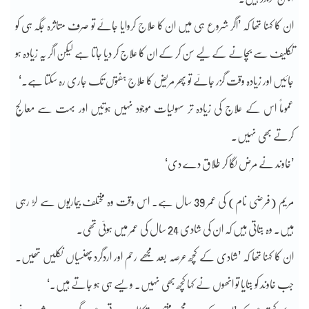
ان کا کہنا تھا کہ ’اگر شروع ہی میں ان کا علاج کروایا جائے تو صرف متاثرہ جگہ ہی کو
تکلیف سے بچانے کے لیے سن کر کے ان کا علاج کر دیا جاتا ہے لیکن اگر یہ زیادہ ہو
جائیں اور زیادہ وقت گزر جائے تو پھر مریض کا علاج ہفتوں تک جاری رہ سکتا ہے۔‘
عموماً اس کے علاج کی زیادہ تر سہولیات موجود نہیں ہوتیں اور بہت سے معالج
کرتے بھی نہیں۔
’خاوند نے مرض لگا کر طلاق دے دی‘
مریم (فرضی نام) کی عمر 39 سال ہے۔ اس وقت وہ مختلف بیماریوں سے لڑ رہی
ہیں۔ وہ بتاتی ہیں کہ ان کی شادی 24 سال کی عمر میں ہوئی تھی۔
ان کا کہنا تھا کہ ’شادی کے کچھ عرصہ بعد مجھے رحم اور اردگرد پھنسیاں نکلیں تھیں۔
جب خاوند کو بتایا تو انھوں نے کہا کچھ بھی نہیں۔ ویسے ہی ہو جاتے ہیں۔‘