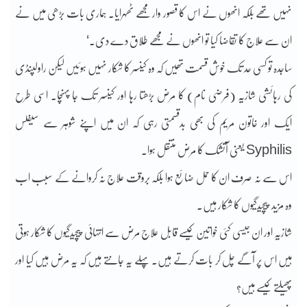
نہیں تھے بلکہ انھوں نے اس کا قصور وار مجھے ٹھہرایا۔ ہماری بات بڑھی میں نے
ان سے علاج کا تقاضا کیا تو انھوں نے مجھے طلاق دے دی۔‘
ساجدہ تو کسی حد تک خوش قسمت تھیں کہ وہ کینسر کا شکار نہیں ہوئیں لیکن راولپنڈی
کی رہائشی شازیہ (فرضی نام) کا مرض بڑھتا رہا اور کینسر تک جا پہنچا۔ اسی طرح
ایک اور خاتون مریم کی بھی بدقسمتی رہی کہ ان میں اپنے شوہر سے سیفلس
Syphilis یعنی آتشک کا مرض منتقل ہوا۔
اس سے نہ صرف ان کا حمل ضائع ہوا بلکہ بروقت علاج نہ کروانے کے سبب اب
وہ مزید پیچیدگیوں کا شکار ہیں۔
شازیہ اور ان جیسی کئی خواتین کیسے قابل علاج مرض سے انتہائی پیچیدگیوں کا شکار ہوتی
ہیں اس پر آگے چل کر بات کرتے ہیں۔ پہلے یہ جانتے ہیں کہ یہ مرض ہیں کیا اور
پھیلتے کیسے ہیں؟