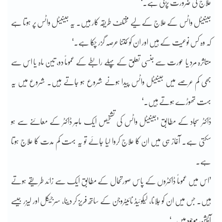
علاج کی ضرورت پڑتی ہے۔‘
جینیٹل واٹس کے علاج کے لیے مختلف طریقہ کار ہیں۔ یہ جینیٹل واٹس پر ہوتا ہے
کہ وہ کس نوعیت کے ہیں اور ان کو کتنا عرصہ گزر چکا ہے۔‘
متاثرہ مرد یا عورت سے جنسی تعلق کے پہلے رابطے کے عموماً دو، تین ماہ یا اس سے
بھی کم عرصے میں جینیٹل واٹس پیدا ہونے شروع ہو جاتے ہیں۔ شروع میں یہ
بہت تھوڑے ہوتے ہیں۔‘
ڈاکٹر سجاد کے مطابق ’جینیٹل واٹس کی تشخیص ایک ماہر ڈاکٹر کے معائنے سے ہو
سکتی ہے۔ آغاز ہی میں ان کا علاج کروا لیا جائے تو یہ بہت کم مدت کا علاج ہوتا
ہے۔
’اس میں عموماً ڈاکٹروں کے پاس صورتحال کے مطابق ایک سے زائد طریقے ہوتے
ہیں۔ جس میں ان کو جلانا، لیکوئیڈ نائیٹروجن کے ساتھ فریز کر دینا، سرجیکل اور لیزر جیسے
آپشن موجود ہیں۔‘