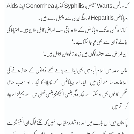
کہ وارٹس، Warts سیفلس، Syphilis گونوریا، Gonorrhea ایڈز، Aids
ہیپاٹائٹس Hepatitis اور دیگر تیزی سے پھیل رہے ہیں۔
’ایڈز اور کسی حد تک ہیپاٹائٹس کے علاوہ باقی سب امراض قابل علاج ہیں۔ احتیاط کی
جائے تو ان سے بھی بچا جا سکتا ہے۔‘
ان امراض سے متاثرہ لوگوں میں زیادہ تر نوجوان شامل ہیں۔‘
حالیہ عرصہ میں اسلام آباد میں بھی ایڈز سے پڑھے لکھے نوجوانوں کے متاثر ہونے کی
اطلاعات سامنے آئی ہیں۔ ایڈز اور ہیپاٹائٹس کے پھیلاؤ کا ایک اور سبب متاثرہ
شخص کا خون بھی ہو سکتا ہے جبکہ دیگر جنسی انفیکشنز جنسی تعلق ہی سے پھیلتے اور بیمار
کرتے ہیں۔
پاکستان میں اس بارے میں اعداد و شمار دستیاب نہیں کہ کتنے لوگ ان انفیکشنز سے