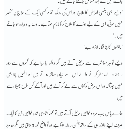
جاتے، جس کے بعد مسائل بڑھتے جاتے ہیں۔
’ویسے بھی جنسی امراض کا علاج اور اس کی روک تھام کسی ایک کے علاج پر منحصر
نہیں ہوتی، اس کے لیے جوڑے کا علاج کرنا لازم ہوتا ہے۔ ورنہ یہ دوبارہ ہو جاتے
ہیں۔‘
’رابطوں کا پتا لگانا لازم ہے‘
ویسے تو ہر معاشرے سے مریض آتے ہیں مگر دیکھا جا رہا ہے کہ گھروں سے دور
رہنے والے، سفر کرنے والے اس سے زیادہ متاثر ہوتے ہیں اور انھیں پتا بھی
نہیں چلتا کہ وہ اس مرض کو کہاں سے لے کر آئے ہیں اور آگے کس طرح پھیلا رہے
ہیں۔
ہمارے پاس جب مرد و خواتین مریض آتے ہیں تو عموماً شادی شدہ خواتین جن کا ایک
صرف اپنے خاوند ہی کے ساتھ جنسی رابطہ ہوتا ہے وہ تو واضح طور بتا دیتی ہیں مگر وہ مرد