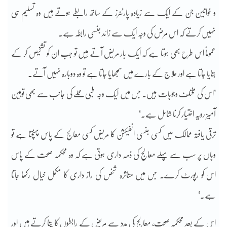
و خواتین جن کے ایک سے زیادہ پارٹنرز کے ساتھ رابطے ہوتے ہیں وہ تسلیم ہی
نہیں کرتے کہ اس مرض کی وجہ ایک سے زائد جنسی رابطہ ہے۔
عموماً اس طرح بھی ہوتا ہے کہ ایک بار مریض آتے ہیں تو جب ان کو تشخیص کر کے
بتایا جاتا ہے اور علاج کے بارے میں سمجھایا جاتا ہے تو وہ دوبارہ نہیں آتے۔
’اس کی مختلف وجوہات ہیں۔ جس میں ایک وجہ طبی عملے کی جانب سے بھی توہین
آمیز رویہ اختیار کرنا شامل ہے۔‘
ترقی یافتہ ممالک میں کسی جنسی انفیکشن کا مریض کسی معالج کے پاس پہنچتا ہے تو
وہاں پر سب سے پہلے معالج کی ذمہ داری ہوتی ہے کہ وہ محکمہ صحت کے پاس
اس کو رپورٹ کرے۔ جس میں متاثرہ شخص کی راز داری کا مکمل خیال رکھا جاتا
ہے۔‘
اس کے بعد محکمہ صحت، معالج کی مدد سے مریض کے رابطوں کا پتا کرتے ہیں اور