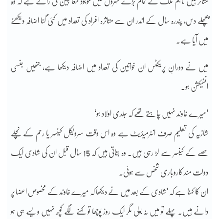
متاثر ہیں تاہم ملک کے تمام بڑے شہروں میں موجود معالجین کی رائے ہے کہ وہ
پچھلے دس، پندرہ سال کے اندر ان سے متاثرہ افراد کی تعداد میں کئی گنا اضافہ دیکھنے
میں آیا ہے۔
میں نے دورانِ پریکٹس ان خواتین کی تعداد میں اضافہ دیکھا ہے، جنھیں جنسی
انفیکشن ہو۔
’میرے خاوند نہیں چاہتے تھے کہ جلدی اولاد ہو‘
شازیہ کی تعلیم صرف انٹرمیڈیٹ ہے وہ اس وقت سرویکل کینسر یا رحم کے نچلے
حصے کے کینسر سے لڑ رہی ہیں۔ وہ بتاتی ہیں کہ 15 سال قبل ان کی شادی ایک
دولت مند کاروباری شخص سے ہوئی۔
ان کا کہنا ہے کہ ’شادی کے بعد میں نے دیکھا کہ میرے خاوند کے مخصوص اعضا پر
دانے ہیں۔ پہلے تو میں نہ بولی مگر ایک روز پوچھا تو کہنے لگے کچھ نہیں ویسے ہی ہو