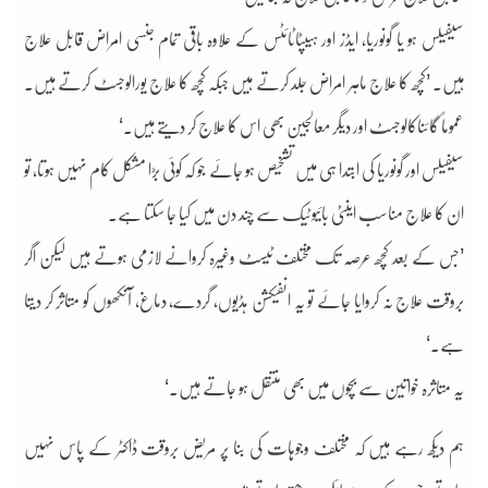
سیفیلس ہو یا گونوریا، ایڈز اور ہیپٹاٹائٹس کے علاوہ باقی تمام جنسی امراض قابل علاج
ہیں۔ ’کچھ کا علاج ماہر امراض جلد کرتے ہیں جبکہ کچھ کا علاج یورالوجسٹ کرتے ہیں۔
عموماً گائناکالوجسٹ اور دیگر معالجین بھی اس کا علاج کر دیتے ہیں۔‘
سیفیلس اور گونوریا کی ابتدا ہی میں تشخیص ہو جائے جو کہ کوئی بڑا مشکل کام نہیں ہوتا، تو
ان کا علاج مناسب اینٹی بائیوٹیک سے چند دن میں کیا جا سکتا ہے۔
’جس کے بعد کچھ عرصہ تک مختلف ٹیسٹ وغیرہ کروانے لازمی ہوتے ہیں لیکن اگر
بروقت علاج نہ کروایا جائے تو یہ انفیکشن ہڈیوں، گردے، دماغ، آنکھوں کو متاثر کر دیتا
ہے۔‘
یہ متاثرہ خواتین سے بچوں میں بھی منتقل ہو جاتے ہیں۔‘
ہم دیکھ رہے ہیں کہ مختلف وجوہات کی بنا پر مریض بروقت ڈاکٹر کے پاس نہیں