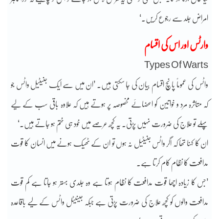
امراض جلد سے رجوع کریں۔‘
وارٹس اور اس کی اقسام
Types Of Warts
واٹس کی عموماً پانچ اقسام بیان کی جا سکتی ہیں۔ ’ان میں سے ایک جنیٹیل واٹس جو
کہ متاثرہ مرد و خواتین کو اعضائے مخصوصہ پر ہوتے ہیں کہ علاوہ باقی سب کے لیے
پہلے تو علاج کی ضرورت نہیں پڑتی۔ یہ کچھ عرصے میں خود ہی ختم ہو جاتے ہیں۔‘
ان کا کہنا تھا کہ اگر واٹس جنیٹیل نہ ہوں تو ان کے ٹھیک ہونے میں انسان کا قوت
مدافعت کا نظام کام کرتا ہے۔
’جس کا زیادہ اچھا قوت مدافعت کا نظام ہوتا ہے وہ جلدی بہتر ہو جاتا ہے کم قوت
مدافعت والوں کو کچھ علاج کی ضرورت پڑتی ہے جبکہ جینیٹل واٹس کے لیے باقاعدہ