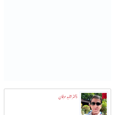
ڈاکٹر شاہد عرفان