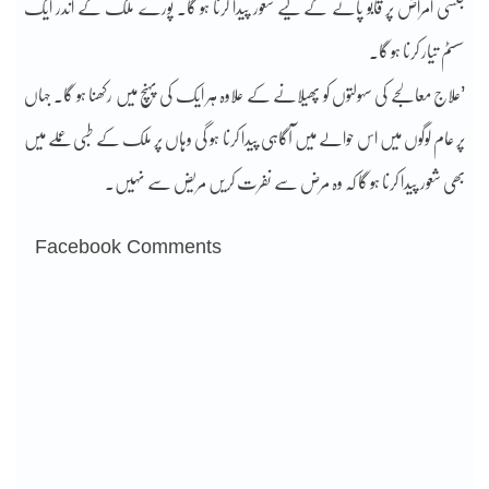
جنسی امراض پر قابو پانے کے لیے شعور پیدا کرنا ہو گا۔ پورے ملک کے اندر ایک
سسٹم تیار کرنا ہو گا۔
’علاج معالجے کی سہولتوں کو پھیلانے کے علاوہ ہر ایک کی پہنچ میں رکھنا ہو گا۔ جہاں
پر عام لوگوں میں اس حوالے میں آگاہی پیدا کرنا ہو گی وہاں پر ملک کے طبی عملے میں
بھی شعور پیدا کرنا ہو گا کہ وہ مرض سے نفرت کریں مریض سے نہیں۔
Facebook Comments