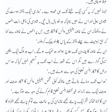
مبتلا ہو جاتی ہیں۔
ایسا نہیں کہ یہ کسی ایک طبقے تک ہی محدود ہے۔ ’ہماری ایک ڈاکٹر دوست کی
شادی ہوئی اور اس نے ہمیں بتایا کہ وہ خود بال بال بچی۔ شادی کی پہلی رات انھوں
نے دیکھا کہ ان کے خاوند جنیٹیل واٹس کا شکار ہیں، جس پر انھوں نے خاوند سے کہا
کہ حقِ زوجیت سے پہلے ڈاکٹر کے پاس چلو اور چیک کرواؤ۔‘
ان کے خاوند کا چند دن تک علاج ہوا اور وہ ٹھیک ہو گئے۔ اب وہ لوگ ایک اچھی
زندگی گزار رہے ہیں مگر اس کے شوہر نے اب تک یہ تسلیم نہیں کیا کہ وہ اس
مرض کا شکار جنسی تعلق کی وجہ سے ہوئے ہیں۔‘
’وہ اب تک بہانے بناتے ہیں حالانکہ کوئی شخص جنیٹیل واٹس کا شکار صرف اور
صرف ایک سے زائد اور غیر محفوظ جنسی تعلق قائم کرنے کی وجہ سے ہوتا ہے۔‘
ان کا کہنا تھا کہ ’اگر ایک پڑھے لکھے خاندان کی یہ حالت ہے تو کم پڑھے لکھے افراد کا
کیا حال ہوتا ہو گا۔ ’جس کسی کو بھی یہ مرض لاحق ہو جائے تو اس کو چاہیے کہ فوراً ماہر