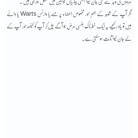
مردوں کی وجہ سے کئی جان لیوا جنسی بیماریاں خواتین میں منتقل ہورہی ہیں ۔
اگر آپ کے شوہر کے جسم اور مخصوص اعضاء پر مسے یا وارٹس Warts یا دانے
ہیں تو یاد رکھیے یہ ایک خطرناک جنسی مرض جو آگے چل کر آپ کو کینسر اور آپ کے
لئے جان لیوا ثابت ہوسکتی ہے۔