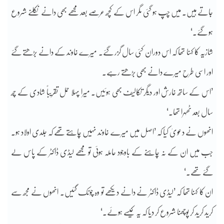
جاتے ہیں۔ میں چپ ہو گئی مگر اس کے کچھ عرصے بعد مجھے بھی دانے نکلنے شروع
ہو گئے۔‘
شازیہ کا کہنا تھا کہ اس دوران کئی سال گزر گئے۔ میرے خاوند کے دانے بڑھتے گئے
اور اسی طرح میرے دانے بھی بڑھتے رہے۔
’اس کے ساتھ خارش اور دیگر تکالیف بھی ہوئیں۔ میرا پہلا حمل تقریباً شادی کے چھ
سال بعد ٹھہرا تھا۔‘
انھوں نے دعویٰ کیا کہ ’اصل میں میرے خاوند نہیں چاہتے تھے کہ جلدی اولاد ہو۔
جب میں ان کے نہ چاہنے کے باوجود حاملہ ہوئی تو مجھے لیڈی ڈاکٹر کے پاس لے
گئے تھے۔‘
ان کا کہنا تھا کہ ’لیڈی ڈاکٹر نے دانے دیکھے تو وہ چونک گئیں۔ انھوں نے مجھ سے
کرید کرید کر پوچھنا شروع کر دیا کہ یہ کیسے ہوئے۔‘