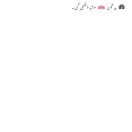
یہ تحریر
806
مرتبہ دیکھی گئی۔