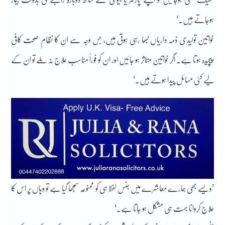
ہوجاتے ہیں۔‘
خواتین تولیدی ذمہ داریاں نبھا رہی ہوتی ہیں، جس وجہ سے ان کا نظام صحت کافی
پیچیدہ ہوتا ہے۔ اگر خواتین متاثر ہو جائیں اور ان کو فوراً مناسب علاج نہ ملے تو ان کے
لیے کئی مسائل پیدا ہوتے ہیں۔‘
’ویسے بھی ہمارے معاشرے میں جنس لفظ ہی کو ممنوعہ سمجھا گیا ہے تو وہاں پر اس کا
علاج کروانا بہت ہی مشکل ہو جاتا ہے۔‘