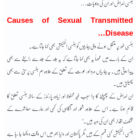
جنسی امراض اور ان کی وجوہات…
Causes of Sexual Transmitted
Disease…
جنسی طور پر منتقل ہونے والی بیماریوں کو جنسی انفیکشن بھی کہا جاتا ہے۔
ان کے بارے میں عموماً یہ بھی کہا جاتا ہے کہ یہ جِلد کے جِلد سے رابطے سے بھی
پیدا ہوتی ہیں۔ یہ بیماریاں مرد اور عورت کے تعلق کے علاوہ ہم جنسی پرستی سے بھی
پھیلتی ہیں۔
ان امراض کے پھیلنے کا بڑا سبب غیر محفوظ اور زیادہ پارٹنرز کے ساتھ جنسی تعلق کا
قائم ہونا ہے۔ اس کے علاوہ شعور اور آگاہی کی کمی اور ہمارے معاشرے کے
مختلف اقدار بھی ان کی وجہ ہیں۔‘
جنسی انفیکشن کئی قسم کے ہیں مگر پاکستان اور دنیا بھر میں اس وقت دیکھا جا رہا ہے