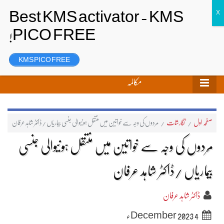
تحریر بھیجیں
لاگ ان
رجسٹر
KMS PICO FREE
مکالمہ
صفحہ اول
/
نگارشات
/
مَردوں کی وجہ سے خواتین میں منتقل ہونیوالی جنسی بیماریاں /ڈاکٹر شاہد عرفان
مَردوں کی وجہ سے خواتین میں منتقل ہونیوالی جنسی
بیماریاں /ڈاکٹر شاہد عرفان
ڈاکٹر شاہد عرفان
4 December 2023ء