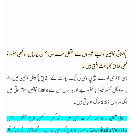
پاکستانی خواتین کو اپنے شوہروں سے منتقل ہونے والی جنسی بیماریاں جو کبھی کینسر تو
کبھی طلاق کا باعث بنتی ہیں ۔
بین الاقوامی ادارے ایچ پی وی کی ایک رپورٹ کے مطابق پاکستانی خواتین میں رحم
یا سرویکل کینسر تیسرا بڑا کینسر ہے اور ہر سال اس سے 5008 خواتین متاثر ہوتی ہیں
جبکہ ہر سال 3197 ہلاک ہو جاتی ہیں۔
” کافی تکلیف کاٹنے کے بعد بھی میں نے کسی نہ کسی طرح جینیٹل واٹس
Genitals Warts یا مسوں کا علاج کروا ہی لیا ہے۔ مجھے ڈاکٹر نے بتایا کہ اگر