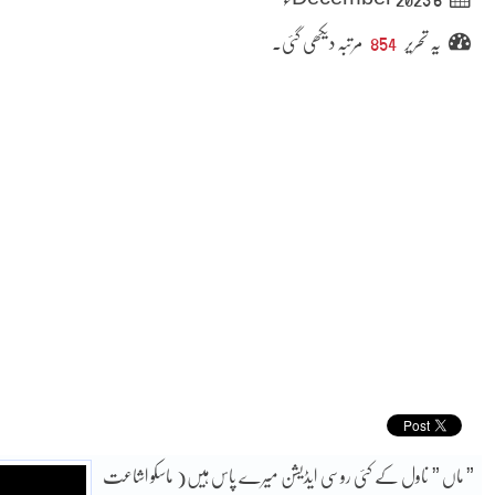
یہ تحریر
854
مرتبہ دیکھی گئی۔
” ماں ” ناول کے کئی روسی ایڈیشن میرے پاس ہیں( ماسکو اشاعت