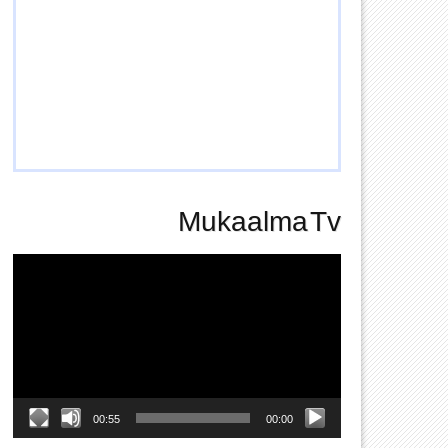
Mukaalma Tv
Video
Player
00:55
00:00