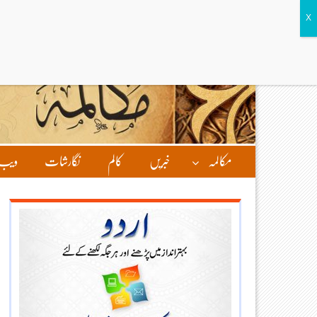
مکالمہ
خبریں
کالم
نگارشات
ویب 