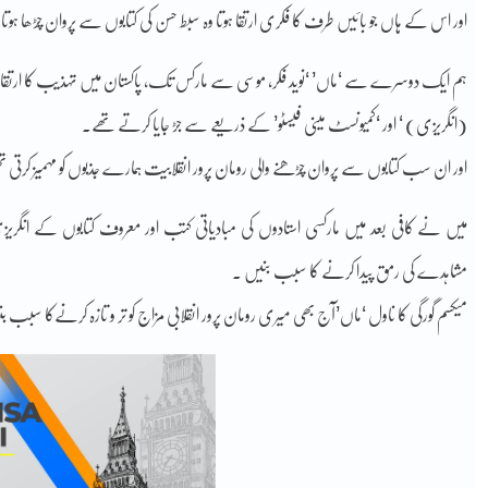
اور اس کے ہاں جو بائیں طرف کا فکری ارتقا ہوتا وہ سبط حسن کی کتابوں سے پروان چڑھا ہوتا 
ہم ایک دوسرے سے ‘ماں’ ‘نوید فکر، موسی سے مارکس تک، پاکستان میں تہذیب کا ارتقاء، 
(انگریزی) ‘ اور ‘کمیونسٹ مینی فیسٹو’ کے ذریعے سے جڑ جایا کرتے تھے۔
اور ان سب کتابوں سے پروان چڑھنے والی رومان پرور انقلابیت ہمارے جذبوں کو مہمیز کرتی 
میں نے کافی بعد میں مارکسی استادوں کی مبادیاتی کتب اور معروف کتابوں کے انگری
مشاہدے کی رمق پیدا کرنے کا سبب بنیں ۔
میکسم گورگی کا ناول ‘ماں’آج بھی میری رومان پرور انقلابی مزاج کو تر و تازہ کرنےکا سبب ب