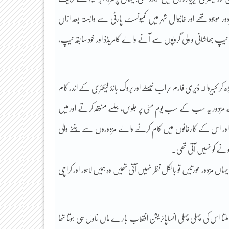
 موجود تھے اور خانیوال شہر میں کمیونسٹ پارٹی سے وابستہ بعد ازاں
نیپ بھاشانی و ولی گروپوں سے آنے والے کامریڈذ اور خود سابقہ نیپ،
ر کبیروالہ ڈیری فارم /اب نیسلے اور بروک بانڈ فیکٹری کے اندر کام
ے مزدور یہ سب کے سب یوم مئی پر جلوس، جلسے منعقد کرتے اور میں
ور اس کے کارخانوں میں کام کرنے والے مزدوروں سے بننے والی
ونے کو نہیں آتی تھی۔
یہاں مزدور عورتیں تو بالکل نظر نہیں آتی تھیں وہ ہمیں لاہور اور کراچی
لتا اس کی پہلی پہلی انساپائریشن انقلاب بارے ماں ناول ہی ہوتا تھا