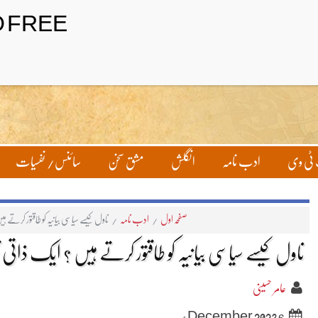
تحریر بھیجیں
لاگ ان
ٹی وی
ادب نامہ
انگلش
مشق سخن
سائنس/ نفسیات
صفحہ اول
/
ادب نامہ
/
ناول کیسے سیاسی بیانیہ کو طاقتور کرتے ہ
ناول کیسے سیاسی بیانیہ کو طاقتور کرتے ہیں ؟ ایک ذاتی 
عامر حسینی
6 December 2023ء