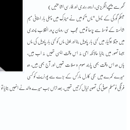
گھر سے چھپےانگریزی، اردو، ہندی اور فارسی اشاعتیں)
میسکم گورکی کے ناول “ماں” کو میں نے میٹرک میں پہلی بار استانی میم
شائستہ کے توسط سے پڑھا تو میں عجب سی رومان پرور انقلاب پسندی
میں مبتلا ہوگیا، میں کئی بار پاویل بنا اور اپنی ماں کو کئی بار پاویل کی ماں
جیسا تصور میں بنایا حالانکہ امی نہ اس وقت ایسی تھیں نہ اب ہیں،
ہاں وہ اس وقت بھی پابند صوم و صلات تھیں اور آج بھی ہیں، وہ
میرے کمرے میں سجی کارل مارکس کے بڑے سے پورٹریٹ کو کسی
فرنگی نومسلم صوفی کی تصویر خیال کرتیں تھیں، بعد ازاں جب میرے والد نے انھیں بتایا ت