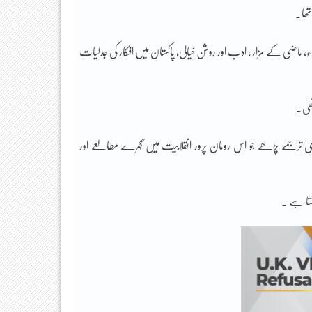
تھا۔
ماضی کے مزار ، ادب اور روشن خیالی، پاکستان میں افکار کی جدلیات
تھی۔
زی ترجمے پڑھے جو اس رومان پرور انقلابیت میں گہرے مطالعے اور
نتا ہے ۔