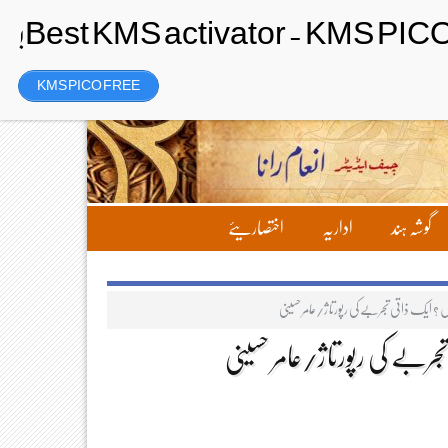
رجسٹر
Friday، 7 August 2026ء
KMS PICO FREE
گوشہ ہند
اداریہ
اختصاریئے
یں ؟ ایک ذاتی تجربے کی رپورتاژ/عامر حسینی
تجربے کی رپورتاژ/عامر حسینی