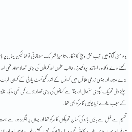
یوم مئی آتا تو میں عجب شش و پنج کا شکار رہتا میرا شہر ایک مضافاتی تو تھا لیکن یہاں پ
رکھنے والے وکلاء ، اساتذہ، پروفیسرز ، طالب علموں اور کسانوں کی بڑی تعداد موجود تھی
جڑے مزدور اور دیہی زرعی علاقوں میں کسانوں کے اندر کمیونسٹ پارٹی کے کسان فرنٹ ‘کیرتی
چلنے والی تحریک ‘پگڑی سنبھال اور جٹا’ سے کسانوں کی بڑی تعداد جڑے گئی تھی ،جبکہ خانیوا
کے سبب ریلوے ٹریڈ یونین کا مرکز بھی تھا۔
تقسیم سے قبل سےبائیں بازو کی کسان تحریکوں کا مرکز تھا اور یہاں پر انگریز دور سے بہت
تبدیلی اور بہت بڑی ریلوے کالونی تھی، مرزا ابراہیم کی محنت کش ریلوے یونین اور اوپر لائن 