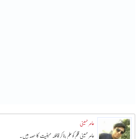
عامر حسینی
عامر حسینی قلم کو علم بنا کر قافلہ حسینیت کا حصہ ہیں۔