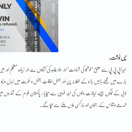
پس نوشت:
میرا پی پی پی سے عشق ‘خوشبو کی شہادت’ اور ستارطاہر کی کتابوں سے اور زیادہ مستحکم اور میں 
بارے میں مجھے بائیں بازو کے طفلانہ پن اور بعض اوقات بغض و نفرت میں لبرل و نیو ل
لابی کے لوگوں جیسے خیالات والوں کی ابلہ فریبی سے بچایا ، پاکستان فورم کے شماروں
اندھے وشواس کے رجحان اور مارکسی ملاں بننے سے بچا گئے۔