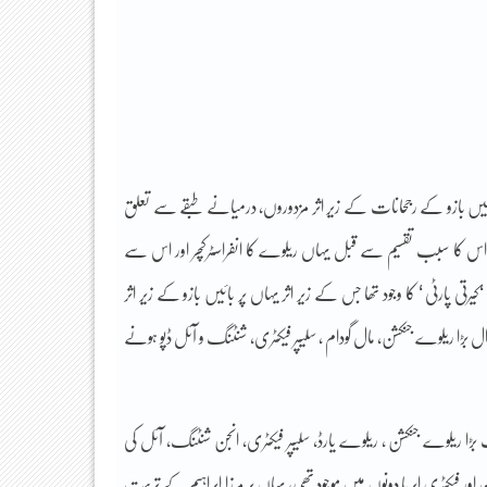
ر بائیں بازو کے رجحانات کے زیر اثر مزدوروں، درمیانے طبقے سے تعلق
 اور اس کا سبب تقسیم سے قبل یہاں ریلوے کا انفراسٹرکچر اور اس سے
 پارٹی ‘ کا وجود تھا جس کے زیر اثر یہاں پر بائیں بازو کے زیر اثر
ل بڑا ریلوے جنکشن، مال گودام ، سلیپر فیکٹری، شنٹنگ و آئل ڈپو ہونے
 بڑا ریلوے جنکشن ، ریلوے یارڈ، سلیپر فیکٹری، انجن شنٹنگ، آئل کی
اور فیکٹری ایریا دونوں میں موجود تھی، یہاں پر مرزا ابراہیم کے تربیت