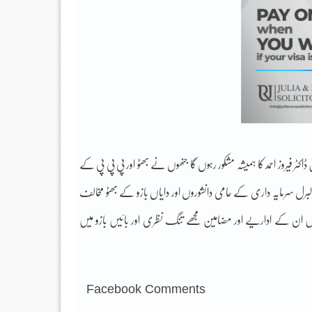
ڈاکٹر فیروز احمد کا ہمیشہ مشکور رہوں گا جنھوں نے بھٹو اور پی پی پی کے
برل سرمایہ داری کے حامی دانشوروں اور دایاں بازو کے بھٹو مخالف
 میں ان کے اداریے اور مضامین مجھے تنگ نظری اور بائیں بازو میں
Facebook Comments