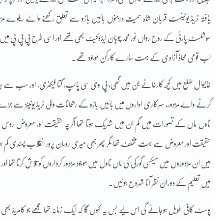
یافتہ ٹریڈ یونینسٹ قربان شاہ سمیت درجنوں بائیں بازو سے تعلق رکھنے والے ریلوے مزدور
سوشلسٹ پارٹی کے روح رواں نور محمد چوہان ایڈوکیٹ بھی تھے اور اسی طرح پی پی پی میں 
اب قومی محاذ آزادی کے بہت سارے کارکن موجود تھے۔
خانیوال ضلع میں کچھ کارخانے جن میں گھی، پی وی سی پائپ، گتا فیکٹری، اور سب سے بڑھ ک
کرنے والے مزدور، سرکاری اداروں میں بائیں بازو کے رجحانات والی ٹریڈ یونینز سے جڑ
ناول ماں کے تصورات میں گم ان میں شریک ہوتا تھا اگرچہ حقیقت اور معروض روس ا
حقیقت اور معروض سے بہت مختلف تھا مگر پھر بھی میری رومان پرور انقلاب پسندی کم ہ
میں ان مزدوروں میں میکسی گورکی کی ماں ناول میں موجود مزدور کرداروں کو تلاش کرتا تھا اور 
میں تعلیم کے دوران نظر آنا شروع ہوئیں۔
پوسٹ کافی طویل ہوجائے گی اس لیے بس یہ کہوں گا کہ ایک زمانہ تھا مجھے جو کامریڈ بھی م