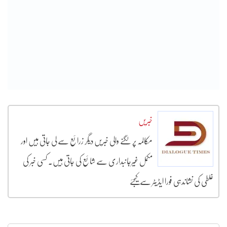
خبریں
مکالمہ پر لگنے والی خبریں دیگر زرائع سے لی جاتی ہیں اور
مکمل غیرجانبداری سے شائع کی جاتی ہیں۔ کسی خبر کی
غلطی کی نشاندہی فورا ایڈیٹر سے کیجئے