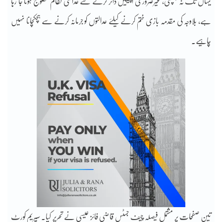
یہاں تک نہ پہنچتی، غیرضروری اپیلیں دائر کرنے سے عدالتی نظام مفلوج ہوتا جا رہا
ہے، بلاوجہ کی مقدمہ بازی ختم کرنے کیلئے عدالتوں کو جرمانہ کرنے سے ہچکچانا نہیں
چاہیے۔
تین صفحات پر مشتمل فیصلہ چیف جسٹس قاضی فائز عیسی نے تحریر کیا۔ سپریم کورٹ