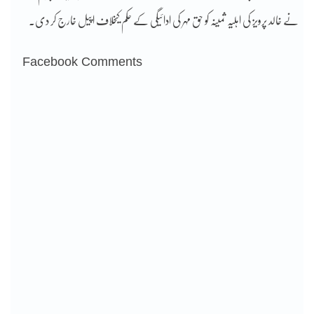
نے خالد پرویز کی اہلیہ ثمینہ کو حق مہر کی ادائیگی کے حکم کیخلاف اپیل خارج کر دی۔
Facebook Comments