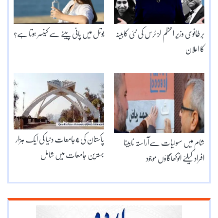
برطانوی وزیر اعظم لز ٹرس کی نئی کابینہ
بوتل میں پانی پینے سے کینسر ہوتا ہے؟
کا اعلان
پاکستان کی 4جامعات دنیا کی ایک ہزار
شام میں سہولیات سےآراستہ نابینا
بہترین جامعات میں شامل
افراد کیلئے انوکھاگاؤں موجود