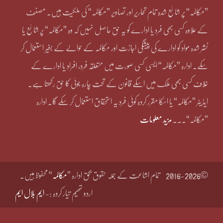
”مکالمہ“ پر شائع شدہ تمام تحاریر اور تصاویر ”مکالمہ“ کی ملکیت ہیں۔ مصنف
کے علاوہ کسی بھی فرد یا ادارے کو یہ حق حاصل نہیں کہ وہ ”مکالمہ“ پر شائع یا
نشر شدہ مواد کو ادارے کی پیشگی اجازت اور مکالمہ کے حوالے کے بغیر استعمال کر
سکے۔ ادارہ ”مکالمہ“ ایسی کسی صورت میں متعلقہ فرد، افراد یا ادارے کے
خلاف کسی بھی ملک میں اسکے قانون کے تحت چارہ جوئی کا حق رکھتا ہے۔
ایڈیٹر ”مکالمہ“ یا اسکا مقرر کردہ کوئی فرد یہ استحقاق استعمال کر سکے گا۔ ادارہ
”مکالمہ“۔۔۔
مزید معلومات
©2016-2026
تمام اشاعت کے جملہ حقوق بحق ادارہ ”
مکالمہ
“ محفوظ ہیں۔
اردو تھیم تیار کردہ :-
ایم بلال ایم