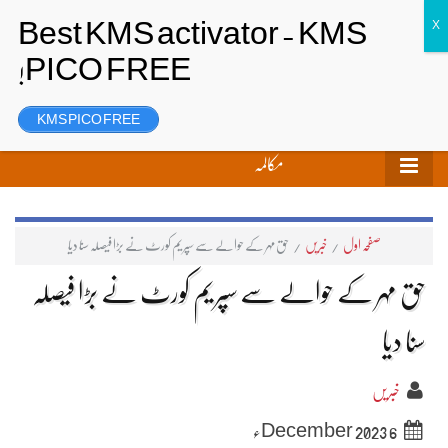
تحریر بھیجیں
لاگ ان
رجسٹر
KMS PICO FREE
مکالمہ
صفحہ اول
/
خبریں
/
حق مہر کے حوالے سے سپریم کورٹ نے بڑا فیصلہ سنا دیا
حق مہر کے حوالے سے سپریم کورٹ نے بڑا فیصلہ
سنا دیا
خبریں
6 December 2023ء