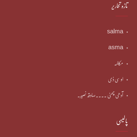
تازہ تحاریر
salma
asma
مکالمہ
او سی ڈی
آدھی چھٹی ۔۔۔۔صادقہ نصیر۔
پالیسی