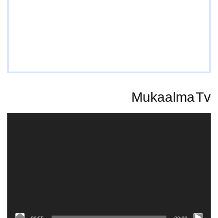
Mukaalma Tv
Video
Player