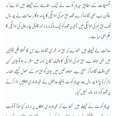
تفصیلات کے مطابق سپریم کورٹ نے ایک مقدمے کے فیصلے میں کہا ہے کہ
خاتون جب بھی تقاضا کرے شوہر حق مہر کی ادائیگی کا پابند ہوگا۔ عدالت نے چھ سال
تک حق مہر کی ادائیگی میں تاخیر پر شوہر کو ایک لاکھ جرمانہ اور قانونی چارہ جوئی کی ادائیگی کا
حکم بھی دیا ہے۔
عدالت نے فیصلے میں لکھا ہے کہ حق مہر شرعی تقاضا ہے جس کا تحفظ ملکی قوانین
میں بھی موجود ہے، حق مہر کی ادائیگی کا وقت نکاح نامہ میں مقرر نہ ہو تو بیوی کسی
بھی وقت تقاضا کر سکتی ہے، موجودہ کیس میں بیوی کو حق مہر کے حصول کیلئے مقدمہ
دائر کرنا پڑا جو چھ سال بعد سپریم کورٹ پہنچا، عدالتوں نے غیرضروری اپیلیں دائر کرنے
پر شوہر کو جرمانہ عائد نہیں کیا۔
سپریم کورٹ نے فیصلے میں لکھا ہے کہ غیرضروری اپیلوں پر جرمانہ کیا ہوتا تو نوبت