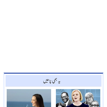
یہ بھی پڑھیں