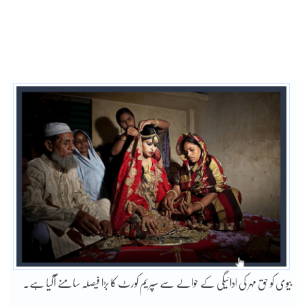
بیوی کو حق مہر کی ادائیگی کے حوالے سے سپریم کورٹ کا بڑا فیصلہ سامنے آگیا ہے۔