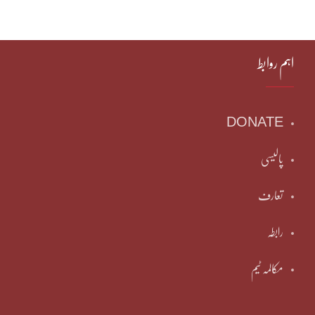
اہم روابط
DONATE
پالیسی
تعارف
رابطہ
مکالمہ ٹیم