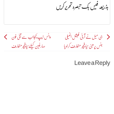
بذریعہ فیس بک تبصرہ تحریر کریں
Post
جی میل نے آرٹی فیشل انٹیلی
واٹس ایپ کیجانب سے آئی فون
جنس پرمبنی نیا فیچر متعارف کرادیا
صارفین کیلئےنیافیچرمتعارف
navigation
Leave a Reply