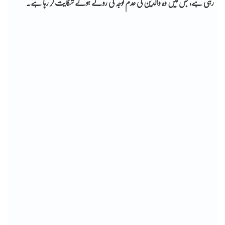
رہی ہے، جس میں وہ والدین کی عدم توجہ کی روتے ہوئے شکایت کر رہا ہے۔