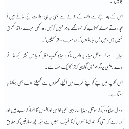
بلائیں‘۔
اس کے بعد بچے سے والدہ کے حوالے سے بھی یہ ہی سوالات کیے جاتے ہیں تو
بچہ روتے ہوئے کہتا ہے کہ ’وہ مجھے پسند نہیں کرتیں، وہ کبھی میرے ساتھ کھیلتی
نہیں ہیں، میں بس چاہتا ہوں کہ وہ میرے ساتھ کھیلیں‘۔
خیال رہے کہ سوشل میڈیا پر وائرل مذکورہ ویڈیو کلپ جنوبی کوریا میں نشر کیے جانے
والے ریئلٹی پروگرام ’مائی گولڈن کڈز‘ کا ایک حصہ ہے۔
اس کلپ میں بچے کو اپنے کمرے میں اکیلے کھلونوں سے کھیلتے ہوئے بھی دیکھا جا
سکتا ہے۔
وائرل ویڈیو کو دیکھ کر سوشل میڈیا صارفین بھی اداسی اور افسوس کا اظہار کر رہے ہیں اور
کہہ رہے کہ اتنی کم عمر ایسا محسوس کرنا ٹھیک نہیں ہے جبکہ کچھ صارفین کہ مطابق