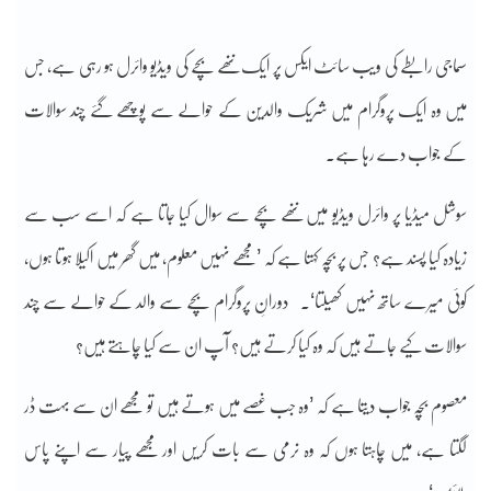
سماجی رابطے کی ویب سائٹ ایکس پر ایک ننھے بچے کی ویڈیو وائرل ہو رہی ہے، جس
میں وہ ایک پروگرام میں شریک والدین کے حوالے سے پوچھے گئے چند سوالات
کے جواب دے رہا ہے۔
سوشل میڈیا پر وائرل ویڈیو میں ننھے بچے سے سوال کیا جاتا ہے کہ اسے سب سے
زیادہ کیا پسند ہے؟ جس پر بچہ کہتا ہے کہ ’مجھے نہیں معلوم، میں گھر میں اکیلا ہوتا ہوں،
کوئی میرے ساتھ نہیں کھیلتا‘۔ دورانِ پروگرام بچے سے والد کے حوالے سے چند
سوالات کیے جاتے ہیں کہ وہ کیا کرتے ہیں؟ آپ ان سے کیا چاہتے ہیں؟
معصوم بچہ جواب دیتا ہے کہ ’وہ جب غصے میں ہوتے ہیں تو مجھے ان سے بہت ڈر
لگتا ہے، میں چاہتا ہوں کہ وہ نرمی سے بات کریں اور مجھے پیار سے اپنے پاس