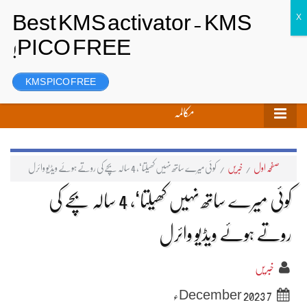
تحریر بھیجیں
لاگ ان
رجسٹر
KMS PICO FREE
مکالمہ
صفحہ اول
/
خبریں
/
کوئی میرے ساتھ نہیں کھیلتا‘، 4 سالہ بچے کی روتے ہوئے ویڈیو وائرل
کوئی میرے ساتھ نہیں کھیلتا‘، 4 سالہ بچے کی
روتے ہوئے ویڈیو وائرل
خبریں
7 December 2023ء