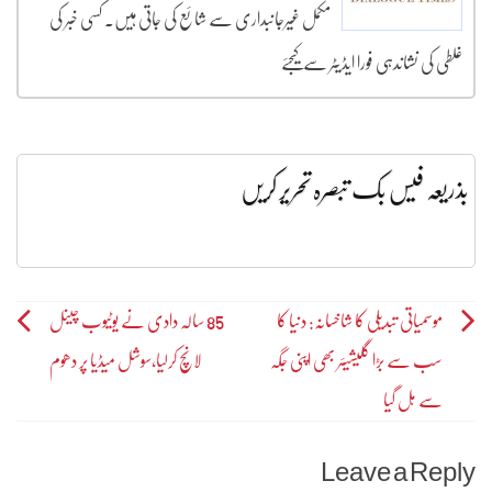
مکمل غیرجانبداری سے شائع کی جاتی ہیں۔ کسی خبر کی
غلطی کی نشاندہی فورا ایڈیٹر سے کیجئے
بذریعہ فیس بک تبصرہ تحریر کریں
Post
موسمیاتی تبدیلی کا شاخسانہ: دنیا کا
85 سالہ دادی نے یوٹیوب چینل
سب سے بڑا گلیشیئر بھی اپنی جگہ
لانچ کرلیا،سوشل میڈیا پر دھوم
navigation
سے ہل گیا
Leave a Reply