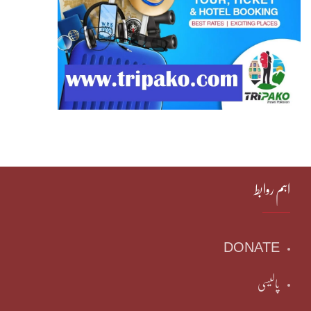
اہم روابط
DONATE
پالیسی