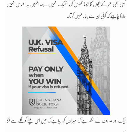
کسی بھی عمر کے بچوں کا ایسا محسوس کرنا ٹھیک نہیں ہے، انہیں یہ احساس نہیں
دلانا چاہیے کہ کوئی ان سے پیار نہیں کرتا۔
ایک اور صارف نے لکھا ہے کہ میرا دل کر رہا ہے کہ میں اس بچے کو گلے سے لگا