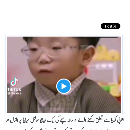
جنوبی کوریا سے تعلق رکھنے والے 4 سالہ بچے کی ایک ویڈیو سوشل میڈیا پر وائرل ہو