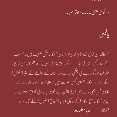
آدھی چھٹی ۔۔۔۔صادقہ نصیر۔
پالیسی
”مکالمہ“ پر شائع شدہ تمام تحاریر اور تصاویر ”مکالمہ“ کی ملکیت ہیں۔ مصنف
کے علاوہ کسی بھی فرد یا ادارے کو یہ حق حاصل نہیں کہ وہ ”مکالمہ“ پر شائع یا
نشر شدہ مواد کو ادارے کی پیشگی اجازت اور مکالمہ کے حوالے کے بغیر استعمال کر
سکے۔ ادارہ ”مکالمہ“ ایسی کسی صورت میں متعلقہ فرد، افراد یا ادارے کے
خلاف کسی بھی ملک میں اسکے قانون کے تحت چارہ جوئی کا حق رکھتا ہے۔
ایڈیٹر ”مکالمہ“ یا اسکا مقرر کردہ کوئی فرد یہ استحقاق استعمال کر سکے گا۔ ادارہ
”مکالمہ“۔۔۔
مزید معلومات