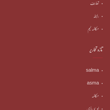
تعارف
رابطہ
مکالمہ ٹیم
تازہ تحاریر
salma
asma
مکالمہ
او سی ڈی