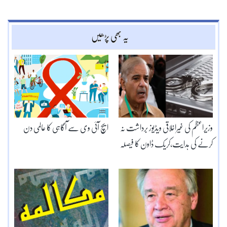
یہ بھی پڑھیں
وزیراعظم کی غیراخلاقی ویڈیوز برداشت نہ
ایچ آئی وی سے آگاہی کا عالمی دن
کرنے کی ہدایت،کریک ڈاون کا فیصلہ