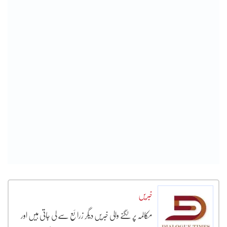
خبریں
مکالمہ پر لگنے والی خبریں دیگر زرائع سے لی جاتی ہیں اور