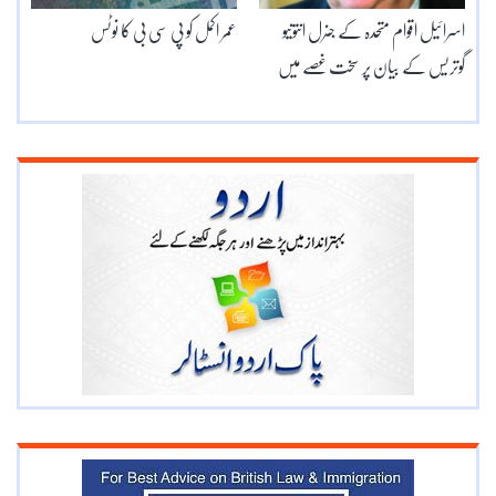
اسرائیل اقوام متحدہ کے جنرل انتونیو
عمر اکمل کو پی سی بی کا نوٹس
گوتریس کے بیان پر سخت غصے میں