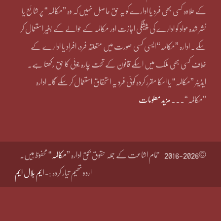
کے علاوہ کسی بھی فرد یا ادارے کو یہ حق حاصل نہیں کہ وہ ”مکالمہ“ پر شائع یا
نشر شدہ مواد کو ادارے کی پیشگی اجازت اور مکالمہ کے حوالے کے بغیر استعمال کر
سکے۔ ادارہ ”مکالمہ“ ایسی کسی صورت میں متعلقہ فرد، افراد یا ادارے کے
خلاف کسی بھی ملک میں اسکے قانون کے تحت چارہ جوئی کا حق رکھتا ہے۔
ایڈیٹر ”مکالمہ“ یا اسکا مقرر کردہ کوئی فرد یہ استحقاق استعمال کر سکے گا۔ ادارہ
”مکالمہ“۔۔۔
مزید معلومات
©2016-2026
تمام اشاعت کے جملہ حقوق بحق ادارہ ”
مکالمہ
“ محفوظ ہیں۔
اردو تھیم تیار کردہ :-
ایم بلال ایم