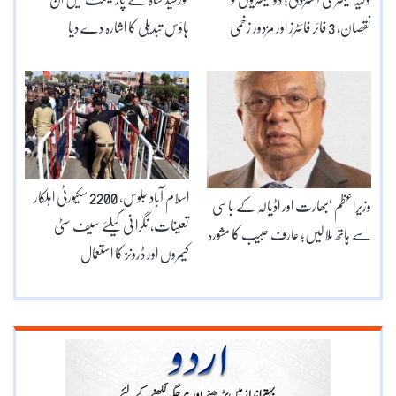
نقصان، 3 فائر فائٹرز اور مزدور زخمی
ہاؤس تبدیلی کا اشارہ دے دیا
اسلام آباد جلوس، 2200 سکیورٹی اہلکار
وزیراعظم ‘بھارت اور اڈیالہ کے باسی
تعینات، نگرا نی کیلئے سیف سٹی
سے ہاتھ ملالیں؛ عارف حبیب کا مشورہ
کیمروں اور ڈرونز کا استعمال