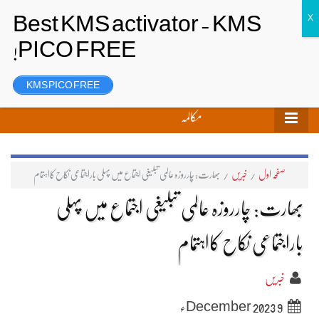
تحریر بھیجیں
لاگ ان
رجسٹر
KMS PICO FREE
مکالمہ
صفحہ اول
/
خبریں
/
بھارت: چارروزہ عالمی تبلیغی اجتماع میں پہلی باراجتماعی نکاح کااہتمام
بھارت: چارروزہ عالمی تبلیغی اجتماع میں پہلی
باراجتماعی نکاح کااہتمام
خبریں
9 December 2023ء