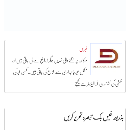
خبریں
مکالمہ پر لگنے والی خبریں دیگر زرائع سے لی جاتی ہیں اور
مکمل غیرجانبداری سے شائع کی جاتی ہیں۔ کسی خبر کی
غلطی کی نشاندہی فورا ایڈیٹر سے کیجئے
بذریعہ فیس بک تبصرہ تحریر کریں