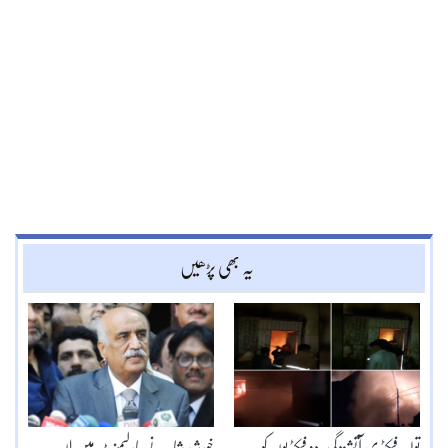
یہ بھی پڑھیں
تولیہ فیکٹری آتشزدگی: دو فیکٹریوں کو
خورشید شاہ نے پارلیمنٹ میں ان