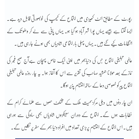
رپورٹ کے مطابق انٹ کھیڑی میں اجتماع کے کیمپ کی خوبصورتی قابل دید ہے۔
ایسا لگتا ہے جیسے یہاں پورا شہر آباد ہو گیا ہو۔ یہاں پانی سے لے کر وضو تک کے
انتظامات کیے گئے ہیں۔ یہاں پہلی بار اجتماعی شادیاں بھی ہونے جارہی ہیں۔
عالمی تبلیغی اجتماع جس کی دنیابھر میں اپنی ایک خاص پہچان ہےآج صبح فجر کی
نمازکے بعد مولانا جمشید صاحب کی تقریر سے اس کا آغاز ہوا۔ یہ چار روزہ عالمی تبلیغی
اجتماع پیر کو خصوصی دعا کے ساتھ اختتام پذیر ہوگا۔
ان چار دنوں میں دہلی مرکزسمیت ملک کے مختلف حصوں سے علمائے کرام کے
خطابات ہوں گے۔ اجتماع کے دوران سینکڑوں شادیاں بھی سادگی سے ہورہی
ہیں۔ اس اجتماع کے اختتام پربڑی تعداد میں افراد دنیا بھر کے سفر پر نکلیں گے۔