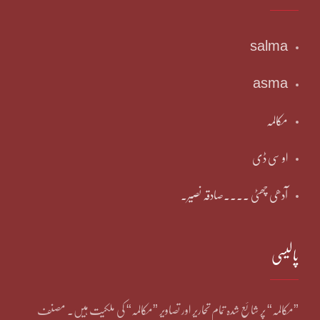
salma
asma
مکالمہ
او سی ڈی
آدھی چھٹی ۔۔۔۔صادقہ نصیر۔
پالیسی
”مکالمہ“ پر شائع شدہ تمام تحاریر اور تصاویر ”مکالمہ“ کی ملکیت ہیں۔ مصنف