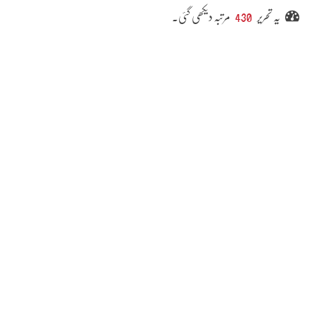
یہ تحریر
430
مرتبہ دیکھی گئی۔