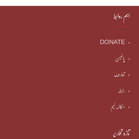
اہم روابط
DONATE
پالیسی
تعارف
رابطہ
مکالمہ ٹیم
تازہ تحاریر