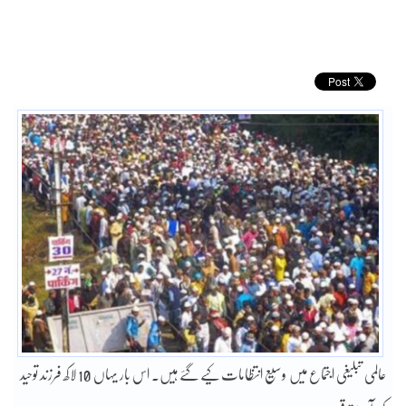
عالمی تبلیغی اجتماع میں وسیع انتظامات کیے گئے ہیں۔ اس بار یہاں 10 لاکھ فرزند توحید