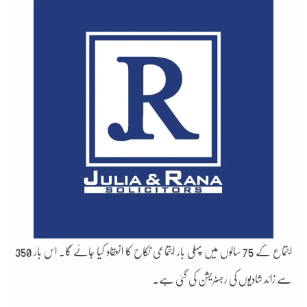
اجتماع کے 75 سالوں میں پہلی بار اجتماعی نکاح کا انعقاد کیا جائے گا۔ اس بار 350
سے زائد شادیوں کی رجسٹریشن کی گئی ہے۔