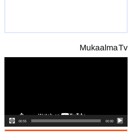
Mukaalma Tv
Video
Player
00:55
00:00