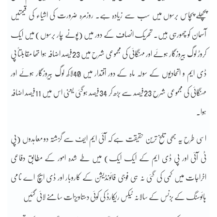
پچھلے پچاس برسوں میں سب سے زیادہ ہے۔ روزمرہ ضرورت کی اشیاء کی قیمتیں
آسمان کو چھورہی ہیں۔ تحریک انصاف کے دور میں (پونے چار برسوں) میں ایک
کروڑ لوگ بیروزگار ہوئے اور مہنگائی کی مجموعی شرح میں 23فیصد اضافہ ہوا تھا مقابلتاً پی
ڈی ایم و اتحادیوں کے سولہ ماہ کے دور اقتدار میں 40لاکھ لوگ بیروزگار ہوئے اور
مہنگائی کی مجموعی شرح 23فیصد سے بڑھ کر 34فیصد ہوگئی یعنی اس میں 11فیصد اضافہ
ہوا۔
اسی طرح یہ بھی تلخ ترین حقیقت ہے کہ آئی ایم ایف سے گزشتہ دو معاہدوں (پی
ٹی آئی اور پی ڈی ایم کے ایک ایک) میں طے شدہ امور کے مطابق دفاعی
اخراجات میں کمی کی گئی نہ ہی فوجی فائونڈیشن کے کاروبار اور ڈی ایچ اے نامی
ہائوسنگ کے بزنس کے سالانہ ٹیکس ریکارڈ کی کوئی دستاویزات سامنے لائی گئیں