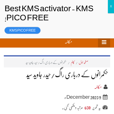
تحریر بھیجیں
لاگ ان
رجسٹر
KMS PICO FREE
مکالمہ
صفحہ اول
/
کالم
/
حکمرانوں کے درباری راگ/حیدر جاوید سیّد
حکمرانوں کے درباری راگ/حیدر جاوید سیّد
مکالمہ
9 December 2023ء
یہ تحریر
630
مرتبہ دیکھی گئی۔