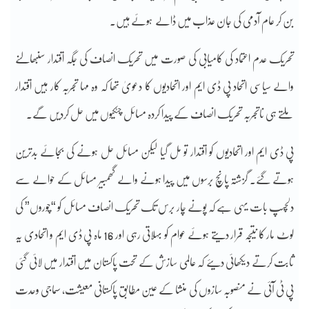
بن کر عام آدمی کی جان عذاب میں ڈالے ہوئے ہیں۔
تحریک عدم اعتماد کی کامیابی کی صورت میں تحریک انصاف کی جگہ اقتدار سنبھالنے
والے سیاسی اتحاد پی ڈی ایم اور اتحادیوں کا دعویٰ تھا کہ وہ مہا تجربہ کار ہیں اقتدار
ملتے ہی ناتجربہ تحریک انصاف کے پیدا کردہ مسائل چٹکیوں میں حل کردیں گے۔
پی ڈی ایم اور اتحادیوں کو اقتدار تو مل گیا لیکن مسائل حل ہونے کی بجائے بدترین
ہوتے گئے۔ گزشتہ پانچ برسوں میں پیدا ہونے والے گھمبیر مسائل کے حوالے سے
دلچسپ بات یہی ہے کہ پونے چار برس تک تحریک انصاف مسائل کو “چوروں” کی
لوٹ مار کا نتیجہ قرار دیتے ہوئے عوام کو بہلاتی رہی اور 16 ماہ پی ڈی ایم و اتحادی یہ
ثابت کرتے دیکھائی دیئے کہ عالمی سازش کے تحت پاکستان میں اقتدار میں لائی گئی
پی ٹی آئی نے منصوبہ سازوں کی منشا کے عین مطابق پاکستانی معیشت، سماجی وحدت