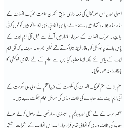
اصولی طور پر اس صورتحال کی ذمہ داری سابق حکمران جماعت تحریک انصاف کے
ساتھ ساتھ 16 ماہ اقتدار میں رہنے والے سیاسی اتحاد پی ڈی ایم و اتحادیوں کو قبول کرنی
چاہیے۔ تحریک انصاف کے سربراہ اقتدار میں آنے سے قبل آئی ایم ایف کے
پاس جانے پر خودکشی کو باوقار طریقہ بتایا کرتے تھے لیکن پھر وہ نہ صرف یہ کہ آئی ایم
ایف کے پاس گئے بلکہ ایسا معاہدہ کیا جس سے عوام کے لئے اجتماعی خودکشی کا
باوقار راستہ ہموار ہوگیا۔
ستم بالائے ستم تحریک انصاف کی حکومت کے وزیراعظم نے اپنی ہی حکومت کے
آئی ایم ایف سے معاہدے کی خلاف ورزی کی مسائل عوام بھگت رہے ہیں۔
مختصر عرصہ کے لئے بجلی اورپٹرولیم پر سبسڈی صارفین نے وصول کرتے ہوئے
معاہدہ کی خلاف ورزی کو انقلابی قدم قرار دیا۔ اب اس انقلاب کے “ثمرات” شکنجہ