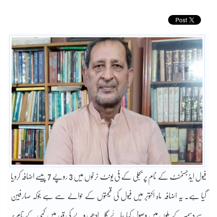
فیول ایڈجسٹمنٹ کے نام پر بجلی کے فی یونٹ نرخوں میں 3 روپے 7 پیسے اضافہ کردیا
گیا ہے۔ یہ اضافہ ماہ اکتوبر میں فیول کی قیمتوں کے حوالے سے ہے جوکہ صارفین
سے دسمبر کے بلوں میں وصول کیا جائے گا۔ ادھر روپے کی قدر میں کمی کے نام پر