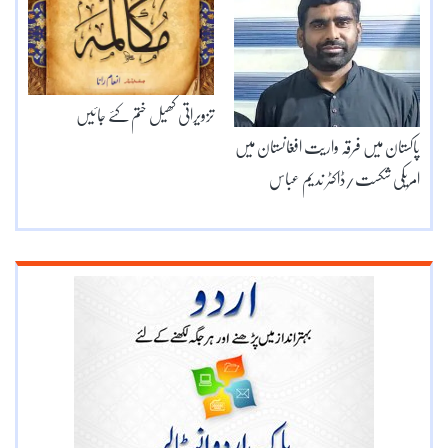
تزویراتی کھیل ختم کئے جائیں
پاکستان میں فرقہ واریت افغانستان میں
امریکی شکست/ڈاکٹر ندیم عباس