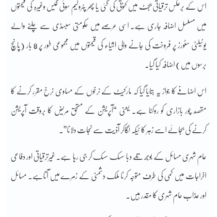
اس کے برعکس ترقیاتی بجٹ میں کٹوتی کی گئی یا پھر پٹرولیم سوئی گیس وغیرہ کی قیمتوں
میں مسلسل اضافہ جاری ہے۔ اسی عرصے میں حکومتی سبسڈی سے چلنے والے
یوٹیلٹی سٹورز پر فروخت کی جانے والی اشیاء کی قیمتوں میں مجموعی طور پر 8 بار (پانچ
برسوں میں) اضافہ کیا گیا۔
اس اضافے کا جواز یہ بتایا گیا کہ مارکیٹ کے نرخوں کے مساوی نرخ مقرر کرنے کا
مقصد چور بازاری کو روکنا ہے۔ یعنی “آپریشن کے مستحق مریض کا بروقت آپریشن
کرنے کی بجائے اسے زہر کا ٹیکہ لگاکر آذیت سے نجات دلانا”۔
عام شہری مسائل کے بوجھ تلے دبا سسک سسک کر جی رہا ہے۔ غیرترقیاتی اور دفاعی
اخراجات میں کمی کی طرف متوجہ کرنا ملک دشمنی کے زمرے میں آتاہے۔ مسائل
اور عذاب عام شہری کا مقدر ہیں۔