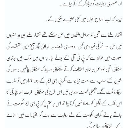
اور جمہوری روایات کو برباد کرکے رکھ دیا ہے۔
نیز یہ کہ اب اصلاح احوال میں کئی عشرے لگیں گے۔
اقتدار ملنے سے قبل جو مسائل چٹکیوں میں حل ہوسکتے تھے اقتدار ملتے ہی وہ عشروں
میں حل ہونے کی نوید دی گئی۔ دوسری طرف یہ امر اپنی جگہ تلخ ترین حقیقت کی
صورت میں موجود ہے کہ پی ٹی آئی کے پونے چار برسوں میں ملک میں بدترین
مہنگائی تھی خود عمران خان اعتراف کرتے دیکھائی دیئے کہ مہنگائی چالیس برسوں کی
شرح کے حساب سے بہت زیادہ ہے مگر پی ڈی ایم کے دور اقتدار میں تو سارے
ریکارڈ ٹوٹ گئے۔ پچھلی نصف صدی میں اس طرح کی مہنگائی، غربت اور بیچارگی کا
اس ملک کے لوگوں کو سامنا نہیں کرنا پڑا تھا اس پر ستم یہ کہ پی ڈی ایم حکومت نے
جاتے جاتے نگران حکومت کے لئے روایت سے ہٹ کر اختیارات میں اضافے
کے لئے قانون سازی کی۔