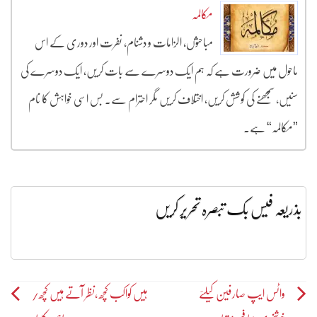
مکالمہ
مباحثوں، الزامات و دشنام، نفرت اور دوری کے اس
ماحول میں ضرورت ہے کہ ہم ایک دوسرے سے بات کریں، ایک دوسرے کی
سنیں، سمجھنے کی کوشش کریں، اختلاف کریں مگر احترام سے۔ بس اسی خواہش کا نام
”مکالمہ“ ہے۔
بذریعہ فیس بک تبصرہ تحریر کریں
Post
واٹس ایپ صارفین کیلئے
ہیں کواکب کچھ ,نظر آتے ہیں کچھ/