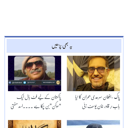
یہ بھی پڑھیں
پاک -افغان سرحدی بحران کا نیا
پاکستان کے لیے فٹ بال ایک
باب/ قادر خان یوسف زئی
“سوکن”بن چکا ہے ۔۔۔۔اسد مفتی