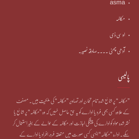
asma
مکالمہ
او سی ڈی
آدھی چھٹی ۔۔۔۔صادقہ نصیر۔
پالیسی
”مکالمہ“ پر شائع شدہ تمام تحاریر اور تصاویر ”مکالمہ“ کی ملکیت ہیں۔ مصنف
کے علاوہ کسی بھی فرد یا ادارے کو یہ حق حاصل نہیں کہ وہ ”مکالمہ“ پر شائع یا
نشر شدہ مواد کو ادارے کی پیشگی اجازت اور مکالمہ کے حوالے کے بغیر استعمال کر
سکے۔ ادارہ ”مکالمہ“ ایسی کسی صورت میں متعلقہ فرد، افراد یا ادارے کے