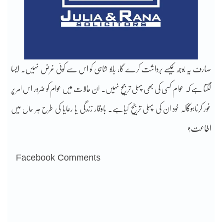
صارف یہ بوجھ کیسے برداشت کرے گا، بابو شاہی کو اس سے کوئی غرض نہیں۔ ایسا
لگتا ہے کہ عوام کسی کی بھی پہلی ترجیح نہیں۔ ان حالات میں عوام کو ضرور اس امر پر
غور کرناہوگاکہ خود ان کی پہلی ترجیح کیاہے۔ باوقار زندگی یا رعایا کی طرح ہر حال میں
اطاعت؟
Facebook Comments