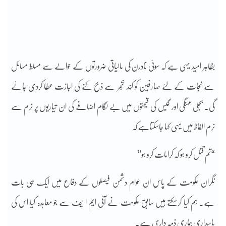
بظاہر امید یہی ہے کہ سوئی نادرن کی مالیاتی ضرورتوں کے حوالے سے مسلط مسائل
سے نجات کے لئے صارفین کو کُند خنجر سے ذبح کنے کی اجازت عطا کردی جائے
گی۔ بجلی مہنگی اور گیس کی قیمتوں میں بے لگام اضافے کی ان تیاریوں پر نرم سے
نرم الفاظ میں یہی کہا جاسکتاہے کہ
“تم قتل کرو ہو کہ کرامات کرو ہو”
نگران حکومت کے پاس ان عوام دشمن فیصلوں کے دفاع میں ایک ہی بات
ہے۔ ہم کیا کرسکتے ہیں سابق حکومت نے آئی ایم ا یف سے جو معاہدہ کیا اس کی
پاسداری ہماری ذمہ داری ہے۔