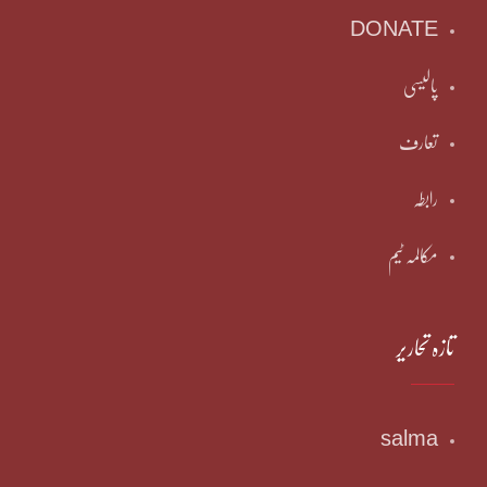
DONATE
پالیسی
تعارف
رابطہ
مکالمہ ٹیم
تازہ تحاریر
salma