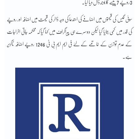
3روپے 7 پیسے کا بوجھ ڈال دیا گیا۔
سوئی گیس کی قیمتوں میں اضافے کی استدعا کی وجہ ڈالر کی قیمت میں اضافہ اور روپے
کی قدر میں کمی بتایا گیا لیکن دوسرے ہی پیراگراف میں کہا گیا کہ محکمہ جاتی اخراجات
کے عدم توازن کے خاتمے کے لئے فی ایم ایم بی ٹی 1246 روپے اضافہ ناگزیر
ہے۔