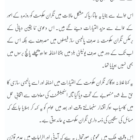
اس حوالے سے بتایا یہ جاتا رہا کہ مشکل حالات میں نگران حکومت کو روزمرہ کے امور
کے حوالے سے مزید اختیارات دیئے گئے ہیں۔ اس دعویٰ نما یقین دہانی کے
برعکس نگران حکومت نہ صرف پالیسی ساز فیصلوں میں مصروف ہے بلکہ اس کے
اب تک کے دور میں صرف یوٹیلٹی بلز میں جتنا اضافہ ہوا وہ پچھلے پانچ برسوں میں
بھی نہیں ہوپایا تھا۔
یہ کہنا غلط نہ ہوگا کہ نگران حکومت کے اختیارات میں اضافہ اور اسے پالیسی سازی کا
حق طے شدہ منصوبے کے تحت دیا گیا تاکہ اسٹیبلشمنٹ کی معاونت سے انتخابی عمل
میں کامیاب ہوکر اقتدار سنبھالتے وقت اور بعد میں عوام کو یہ کہہ کر بہلایا جاسکے کہ
مسائل کی سنگین کی ذمہ داری نگران حکومت پر عائد ہوتی ہے۔
اس وقت ملک میں عمومی صورتحال یہ ہے کہ آمدنی اور اخراجات میں عدم توازن