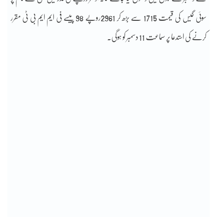
سوئی گیس کی قیمت 1715 سے بڑھ کر 2961روپے 98 پیسے فی ایم ایم بی ٹی مقرر
کرنے کی استدعا پر سماعت 11 دسمبر کو ہوگی۔