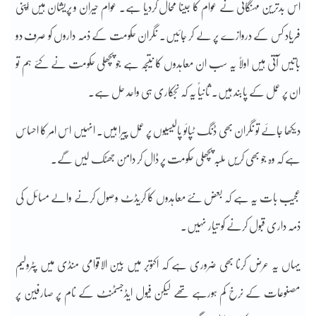
اس بدترین مہنگائی نے عوام کا جینا محال کردیا ہے۔ عوام حیران و پریشان ہیں اپنی
فریاد کس کے دروازے پر لے کر جائیں۔ نگران حکومت کے ذمہ داروں کو صرف دو
باتیں آتی ہیں اولاً یہ سب ان معاہدوں کا نتیجہ ہے جو پچھلی حکومت نے کئے ہم تو
ان پر عمل کے پابند ہیں۔ ثانیاً یہ کہ نجکاری ہی واحد حل ہے۔
دیکھا جائے تو نگران بھی ڈنگ ٹپائو پالیسیوں پر عمل پیرا ہیں۔ انہیں اس امر کا احساس
ہے کہ وہ جو بھی کریں ملبہ پچھلی حکومت پر ڈال کر دامن جھٹک لیں گے۔
عجیب بات یہ ہے کہ بعض نئے معاہدوں کا کریڈٹ وصول کرنے والے مسائل کی
ذمہ داری قبول کرنے کو تیار نہیں۔
یہاں یہ عرض کرنا بھی ضروری ہے کہ اکتوبر میں بین الاقوامی منڈی میں پٹرولیم
مصنوعات کے نرخ کم ہورہے تھے لیکن فیول ایڈجسٹمنٹ کے نام پر صارفین پر