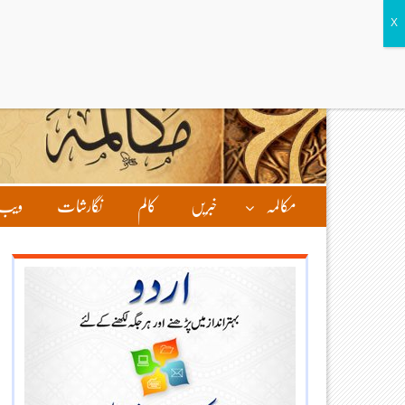
مکالمہ
خبریں
کالم
نگارشات
ویب 