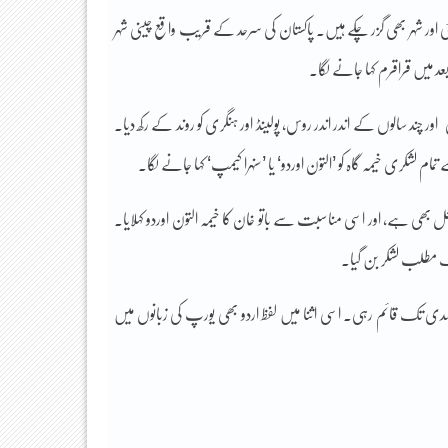
 اور شہر بھی گزر چکے ہیں۔ پاکستان کی سرحد کے قریب واقع چینی شہر
بعد میں قراقرم کہا جانے لگا۔
اور چند سالوں کے اندر اندر روس، پولینڈ اور ہنگری کو روند کے رکھ دیا۔
 لشکری خیمہ گاہ کو ’التون اوردو‘ یا ’سنہرا کیمپ‘ کہا جانے لگا۔
ل بھی ہے، اور اسی مناسبت سے باتو خان کا خیمہ التون اوردو کہلایا۔
 ایک مطلب لشکر بن گیا۔
رھویں صدی تک قائم رہی۔ اسی اثنا میں لفظ اردو بھی یورپ کی زبانوں میں