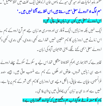
مشہور ماہرِ لسانیات اور میر تقی میر ؔکے ماموں خانِ آرزو اپنی ایک لغت میں لفظ ’چھنیل‘
’ہم لوگ جو ’اردوئے معلیٰ‘ میں رہتے ہیں، اس لفظ سے آشنا نہیں ہیں۔‘
اس اردوئے معلیٰ میں کون سی زبان بولی جاتی تھی؟
ایک نہیں بلکہ دو زبانیں: ایک تو فارسی اور دوسری وہ زبان جسے ہم آج اردو کے نام 
اس زمانے میں اردو زبان کا نام متعین نہیں تھا، اسے کبھی ہندوی، کبھی ہندی، کبھی دکنی ا
اردوئے معلیٰ‘ بھی کہنے لگے، یعنی شاہجہان آباد کی زبان۔
ظاہر ہے کہ اتنا بھاری بھرکم لفظ بولنا مشکل تھا، اس لیے یہ سکڑتے سکڑتے پہلے اردوئے م
بہت سی زبانیں شہروں، علاقوں اور ملکوں کے نام سے منسوب ہوتی ہیں: جیسے سندھ س
فرانسیسی، جاپان سے جاپانی، بالکل ویسے ہی اردو زبان کا نام بھی شہر کے نام پر پڑا ہے، 
نہیں ہے اور نہ ہی یہ زبان کسی چھاؤنی میں پروان چڑھی۔
نام کا مسئلہ تو طے ہو گیا، اب ہم دیکھتے ہیں کہ کیا اردو مخلوط زبان ہے؟