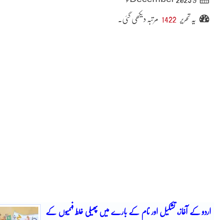
یہ تحریر
1422
مرتبہ دیکھی گئی۔
اردو کے آغاز، تشکیل اور نام کے بارے میں پھیلی غلط فہمیوں کے