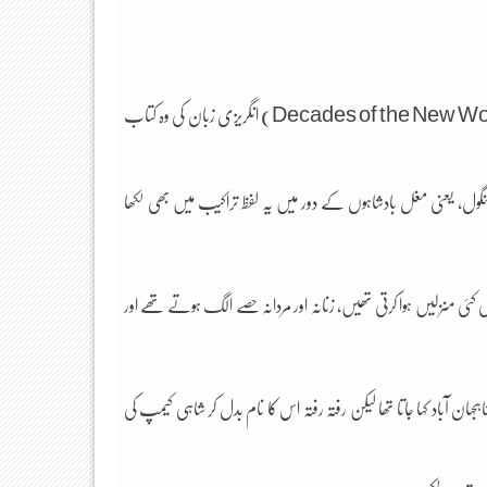
1555ء میں شائع ہونے والی رچرڈ ایڈن کی ترجمہ شدہ کتاب ’نئی دنیا کے عشرے‘ (Decades of the New World) انگریزی زبان کی وہ کتاب
گول، یعنی مغل بادشاہوں کے دور میں یہ لفظ تراکیب میں بھی لکھا
ئی منزلیں ہوا کرتی تھیں، زنانہ اور مردانہ حصے الگ ہوتے تھے اور
جہان آباد کہا جاتا تھا لیکن رفتہ رفتہ اس کا نام بدل کر شاہی کیمپ کی