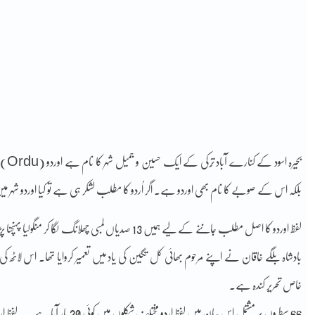
بحیر
بلکہ اس کے صوبے کا نام بھی اوردو ہے۔ اگر اُردو کا مطلب لشکر ہی ہے تو کیا اوردو شہر 
بادشاہ بلگے خاقان نے اپنے مرحوم بھائی کل تگین کی یاد میں تعمیر کروایا تھا۔ اس ل
خاص تحریر کندہ ہے۔
66 سطروں پر مشتمل اس بیان میں لفظ اردو مختلف شکلوں میں کوئی 20 بار آیا ہے۔ یہ لفظ اردو کے استعمال کی سب سے قدیم تحریری شہادت ہے۔