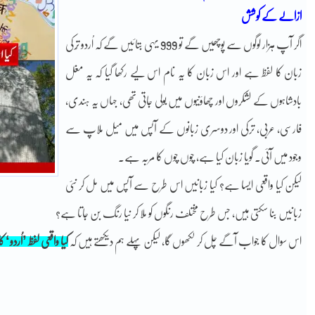
ازالے کے کوشش
اگر آپ ہزار لوگوں سے پوچھیں گے تو 999 یہی بتائیں گے کہ اُردو تُرکی
زبان کا لفظ ہے اور اس زبان کا یہ نام اس لیے رکھا گیا کہ یہ مغل
بادشاہوں کے لشکروں اور چھاؤنیوں میں بولی جاتی تھی، جہاں یہ ہندی،
فارسی، عربی، ترکی اور دوسری زبانوں کے آپس میں میل ملاپ سے
وجود میں آئی۔ گویا زبان کیا ہے، چوں چوں کا مربہ ہے۔
لیکن کیا واقعی ایسا ہے؟ کیا زبانیں اس طرح سے آپس میں مل کر نئی
زبانیں بنا سکتی ہیں، جس طرح مختلف رنگوں کو ملا کر نیا رنگ بن جاتا ہے؟
اس سوال کا جواب آگے چل کر لکھوں گا، لیکن پہلے ہم دیکھتے ہیں کہ
کیا واقعی لفظ ’اُردو