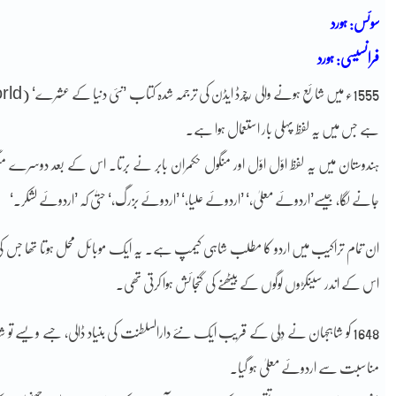
سوئس: ہورد
فرانسیسی: ہورد
ہے جس میں یہ لفظ پہلی بار استعمال ہوا ہے۔
ہندوستان میں یہ لفظ اوّل اوّل اور منگول حکمران بابر نے برتا۔ اس کے بعد دوسرے من
جانے لگا، جیسے’اردوئے معلیٰ،‘ ’اردوئے علیا،‘ ’اردوئے بزرگ،‘ حتیٰ کہ ’اردوئے لشکر۔‘
ان تمام تراکیب میں اردو کا مطلب شاہی کیمپ ہے۔ یہ ایک موبائل محل ہوتا تھا جس کی ک
اس کے اندر سینکڑوں لوگوں کے بیٹھنے کی گنجائش ہوا کرتی تھی۔
1648 کو شاہجہان نے دِلّی کے قریب ایک نئے دارالسلطنت کی بنیاد ڈالی، جسے ویسے تو شاہ
مناسبت سے اردوئے معلیٰ ہو گیا۔