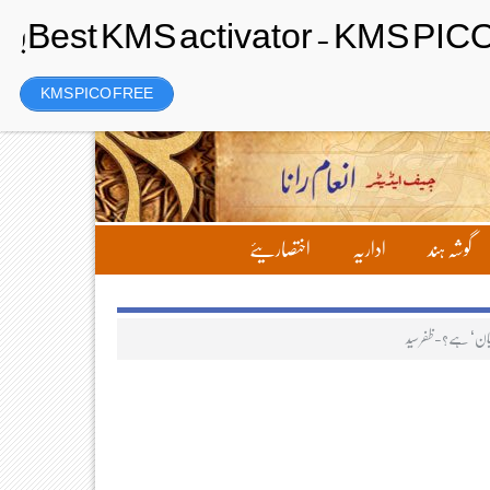
Sunday، 9 August 2026ء
تحریر بھیجیں
لاگ ان
رجسٹر
KMS PICO FREE
گوشہ ہند
اداریہ
اختصاریئے
زبان‘ ہے؟-ظفر سیّد