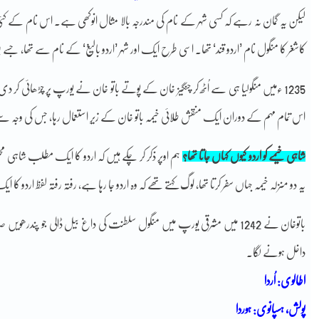
لیکن یہ گمان نہ رہے کہ کسی شہر کے نام کی مندرجہ بالا مثال انوکھی ہے۔ اس نام کے کئی
کاشغر کا منگول نام ’اردو قند‘ تھا۔ اسی طرح ایک اور شہر ’اردو بالیغ‘ کے نام سے تھا، جسے 
1235 ءمیں منگولیا ہی سے اُٹھ کر چنگیز خان کے پوتے باتو خان نے یورپ پر چڑھائی کر دی 
اس تمام مہم کے دوران ایک منقش طلائی خیمہ باتو خان کے زیرِ استعمال رہا، جس کی وجہ سے تمام
شاہی خیمے کو اردو کیوں کہاں جاتا تھا؟
ہم اوپر ذکر کر چکے ہیں کہ اردو کا ایک مطلب شاہی مح
یہ دو منزلہ خیمہ جہاں سفر کرتا تھا، لوگ کہتے تھے کہ وہ اردو جا رہا ہے، رفتہ رفتہ لفظ اردو کا
باتوخان نے 1242 میں مشرقی یورپ میں منگول سلطنت کی داغ بیل ڈالی جو پند
داخل ہونے لگا۔
اطالوی: اُردا
پولش، ہسپانوی: ہوردا