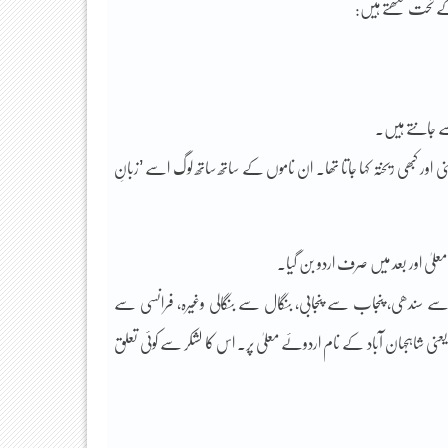
 کے تحت لکھتے ہیں:
سے جانتے ہیں۔
ور کبھی ریختہ کہا جاتا تھا۔ ان ناموں کے ساتھ ساتھ لوگ اسے ’زبانِ
علیٰ اور بعد میں صرف اردو بن گیا۔
ے سندھی، پنجاب سے پنجابی، بنگال سے بنگالی وغیرہ، فرانسی سے
یعنی شاہجہان آباد کے نام اردوئے معلیٰ پر۔ اس کا لشکر سے کوئی تعلق