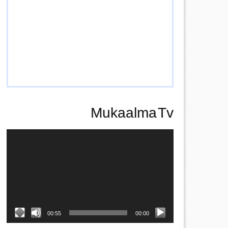
Mukaalma Tv
Video
Player
00:55
00:00