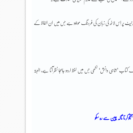
نٹرنیٹ پر اِس لاٹھ کی زبان کی فرہنگ موجود ہے جس میں ان الفاظ کے
ھے تین صدیوں بعد ترک شاعر یوسف خاص حاجب نے 1072 میں ایک کتاب ’شاہی دانش‘ لکھی جس میں لفظ اردو جابجا نظر آتا ہے، البتہ
و کرنا تاکہ چین سے رہ سکو