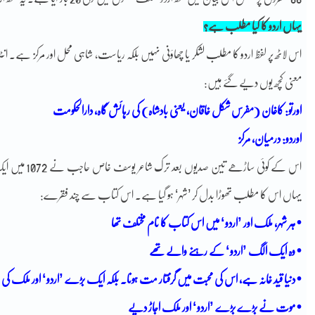
یہاں اردو کا کیا مطلب ہے؟
اس لاٹھ پر لفظ اردو کا مطلب لشکر یا چھاؤنی نہیں بلکہ ریاست، شاہی محل اور مرکز ہے۔ ا
معنی کچھ یوں دیے گئے ہیں:
اورتو: کاغان (مفرس شکل خاقان، یعنی بادشاہ) کی رہائش گاہ، دارالحکومت
اوردو: درمیان، مرکز
اس کے کوئی ساڑ
یہاں اس کا مطلب تھوڑا بدل کر ’شہر‘ ہو گیا ہے۔ اس کتاب سے چند فقرے:
• ہر شہر، ملک اور ’اردو‘ میں اس کتاب کا نام مختلف تھا
• وہ ایک الگ ’اردو‘ کے رہنے والے تھے
• دنیا قید خانہ ہے، اس کی محبت میں گرفتار مت ہونا۔ بلکہ ایک بڑے ’اردو‘ اور ملک کی جستج
• موت نے بڑے بڑے ’اردو‘ اور ملک اجاڑ دیے