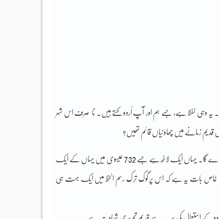
ہ اسود کے کنارے آباد تُرکی کے ایک حسین و جمیل شہر کا نام ہے اوردو (Ordu)۔ یہ وہی لفظ ہے، جسے ہم اور آپ اُردو کہتے ہیں۔ نا صرف اس شہر
میں قدیم زمانے میں چھاؤنیاں قائم تھیں؟
لفظ اوردو کا اصل مطلب جاننے کے لیے ہمیں 13 صدیاں لمبی چھلانگ لگا کر منگولیا پہنچنا پڑے گا۔ یہاں ایک لاٹھ ہے جسے 732 عیسوی میں یہاں کے ایک
اٹھ کی خاص بات یہ ہے کہ اس پر گوک ترک رسم الخط میں ایک بہت ہی