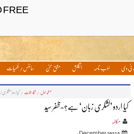
ٹی وی
ادب نامہ
انگلش
مشق سخن
سائنس/ نفسیات
صفحہ اول
/
نگارشات
/
کیا اردو ’لشکری 
کیا اردو ’لشکری زبان‘ ہے؟-ظفر سیّد
مکالمہ
9 December 2023ء