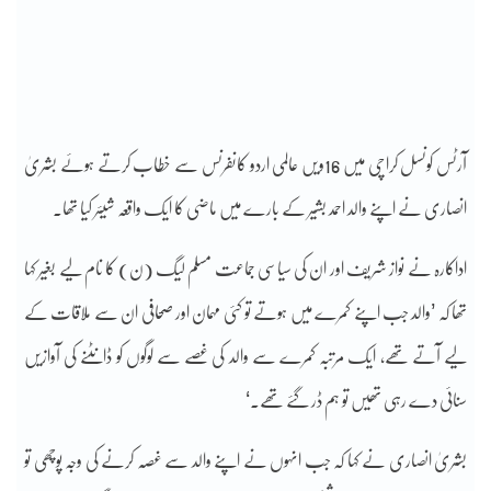
آرٹس کونسل کراچی میں 16ویں عالمی اردو کانفرنس سے خطاب کرتے ہوئے بشریٰ
انصاری نے اپنے والد احمد بشیر کے بارے میں ماضی کا ایک واقعہ شیئر کیا تھا۔
اداکارہ نے نواز شریف اور ان کی سیاسی جماعت مسلم لیگ (ن) کا نام لیے بغیر کہا
تھا کہ ’والد جب اپنے کمرے میں ہوتے تو کئی مہمان اور صحافی ان سے ملاقات کے
لیے آتے تھے، ایک مرتبہ کمرے سے والد کی غصے سے لوگوں کو ڈانٹنے کی آوازیں
سنائی دے رہی تھیں تو ہم ڈر گئے تھے۔‘
بشریٰ انصاری نے کہا کہ جب انہوں نے اپنے والد سے غصہ کرنے کی وجہ پوچھی تو