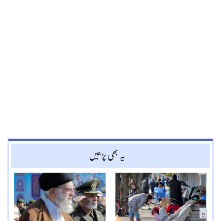
یہ بھی پڑھیں