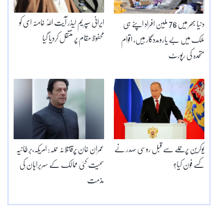
ایرانی سپریم لیڈر آیت اللّٰہ خامنہ ای کو
دنیا بھر میں 76 ملین افراد اپنے ہی
محفوظ مقام پر منتقل کردیا گیا
ملک میں بے یارومددگار ہیں، اقوام
متحدہ کی رپورٹ
یوکرین پرحملے سے قبل روسی صدر نے
عمران خان پرقاتلانہ حملہ: امریکہ،برطانیہ
کسے فون کیا؟
سمیت کئی ممالک کے سربراہان کی
مذمت