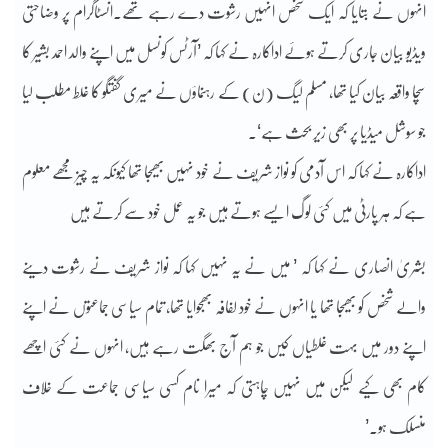
انہوں نے بتایا کہ ایک شخص انہیں رشوت دے رہے تھے۔انسٹاگرام پر وضاحتی
ویڈیو بیان جاری کرتے ہوئے اداکارہ نے کہا کہ ’آرٹس کونسل میں اپنے والد احمد بشیر کا
سچا واقعہ بیان کیا تھا، مسلم لیگ (ن) کے رہنماؤں نے میری گفتگو کا غلط مطلب لیا
جو سوشل میڈیا پر بھی زیر بحث ہے‘۔
اداکارہ نے کہا کہ اس آدمی کو نواز شریف نے خود نہیں بھیجا تھا کیونکہ یہ چیز مجھے معلوم
ہے کہ ہر پارٹی میں کئی لوگ ایسے ہوتے ہیں جو یہ عمل خود سے کرتے ہیں
بشریٰ انصاری نے کہا کہ ’ میں نے یہ نہیں کہا کہ نواز شریف نے رشوت دینے
والے شخص کو بھیجا تھا یا انہوں نے خود لفافہ بھجوایا تھا، تمام سیاسی جماعتوں نے اپنے
اپنے دور میں بہت غلطیاں کیں جو ہم آج بھگت رہے ہیں، انہوں نے کئی اچھے
کام بھی کیے لیکن میں نہیں چاہتی کہ میرا نام کسی سیاسی جماعت کے خلاف
منسلک ہو۔’