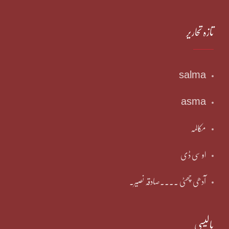
تازہ تحاریر
salma
asma
مکالمہ
او سی ڈی
آدھی چھٹی ۔۔۔۔صادقہ نصیر۔
پالیسی