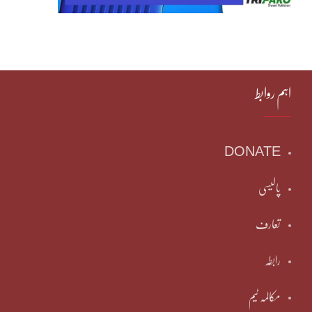
اہم روابط
DONATE
پالیسی
تعارف
رابطہ
مکالمہ ٹیم