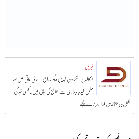
خبریں
مکالمہ پر لگنے والی خبریں دیگر زرائع سے لی جاتی ہیں اور
مکمل غیرجانبداری سے شائع کی جاتی ہیں۔ کسی خبر کی
غلطی کی نشاندہی فورا ایڈیٹر سے کیجئے