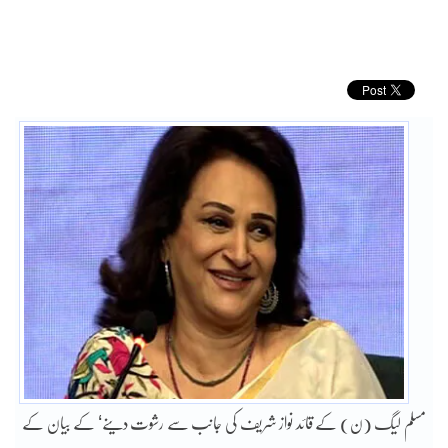
مسلم لیگ (ن) کے قائد نواز شریف کی جانب سے رشوت دینے‘ کے بیان کے