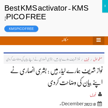
تحریر بھیجیں
لاگ ان
رجسٹر
KMS PICO FREE
مکالمہ
صفحہ اول
/
خبریں
/
نواز شریف ہمارے لیڈر ہیں : بشری انصاری نے اپنے بیان کی وضاحت کردی
نواز شریف ہمارے لیڈر ہیں : بشری انصاری نے
اپنے بیان کی وضاحت کردی
خبریں
10 December 2023ء