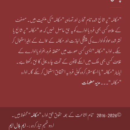
”مکالمہ“ پر شائع شدہ تمام تحاریر اور تصاویر ”مکالمہ“ کی ملکیت ہیں۔ مصنف
کے علاوہ کسی بھی فرد یا ادارے کو یہ حق حاصل نہیں کہ وہ ”مکالمہ“ پر شائع یا
نشر شدہ مواد کو ادارے کی پیشگی اجازت اور مکالمہ کے حوالے کے بغیر استعمال کر
سکے۔ ادارہ ”مکالمہ“ ایسی کسی صورت میں متعلقہ فرد، افراد یا ادارے کے
خلاف کسی بھی ملک میں اسکے قانون کے تحت چارہ جوئی کا حق رکھتا ہے۔
ایڈیٹر ”مکالمہ“ یا اسکا مقرر کردہ کوئی فرد یہ استحقاق استعمال کر سکے گا۔ ادارہ
”مکالمہ“۔۔۔
مزید معلومات
©2016-2026
تمام اشاعت کے جملہ حقوق بحق ادارہ ”
مکالمہ
“ محفوظ ہیں۔
اردو تھیم تیار کردہ :-
ایم بلال ایم