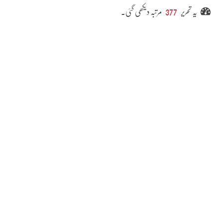
یہ تحریر
377
مرتبہ دیکھی گئی۔