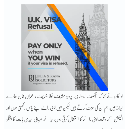
اداکارہ نے کہا کہ ’آصف زرداری، پرویز مشرف، نواز شریف ، عمران خان ہمارے
لیڈرز ہیں، ہم ان کی عزت کرتے ہیں لیکن میں اپنی رائے اپنے پاس رکھتی ہوں اور
الیکشن کے وقت اپنی رائے کا استعمال کرتی ہوں، برائے مہربانی میری بات کا بتنگڑ