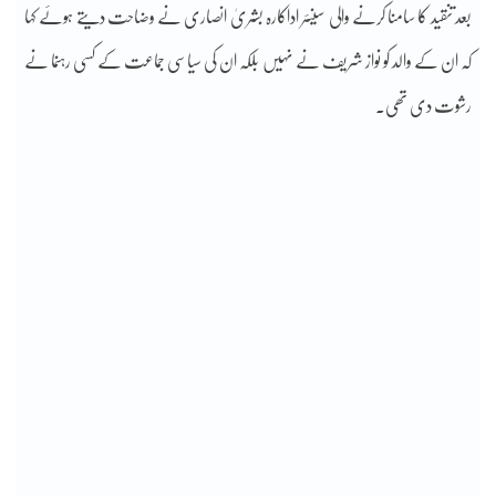
بعد تنقید کا سامنا کرنے والی سینئر اداکارہ بشریٰ انصاری نے وضاحت دیتے ہوئے کہا
کہ ان کے والد کو نواز شریف نے نہیں بلکہ ان کی سیاسی جماعت کے کسی رہنما نے
رشوت دی تھی۔