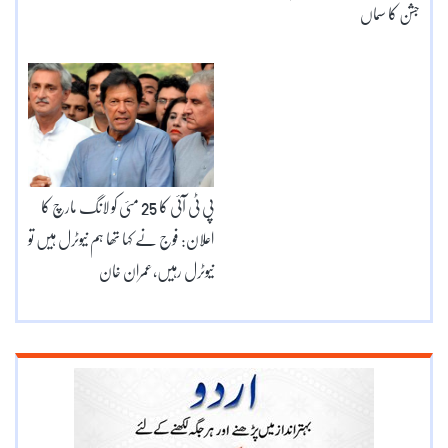
جشن کا سماں
پی ٹی آئی کا 25 مئی کو لانگ مارچ کا
اعلان: فوج نے کہا تھا ہم نیوٹرل ہیں تو
نیوٹرل رہیں،عمران خان