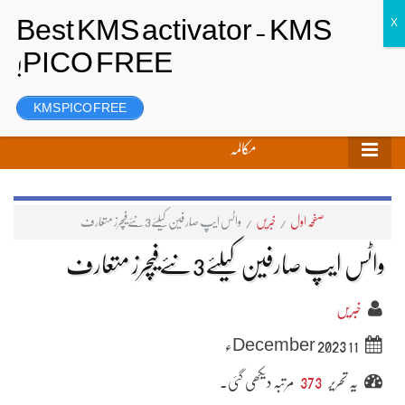
تحریر بھیجیں
لاگ ان
رجسٹر
KMS PICO FREE
مکالمہ
صفحہ اول
/
خبریں
/
واٹس ایپ صارفین کیلئے3نئےفیچرز متعارف
واٹس ایپ صارفین کیلئے3نئےفیچرز متعارف
خبریں
11 December 2023ء
یہ تحریر
373
مرتبہ دیکھی گئی۔