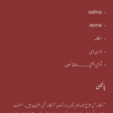
salma
asma
مکالمہ
او سی ڈی
آدھی چھٹی ۔۔۔۔صادقہ نصیر۔
پالیسی
”مکالمہ“ پر شائع شدہ تمام تحاریر اور تصاویر ”مکالمہ“ کی ملکیت ہیں۔ مصنف