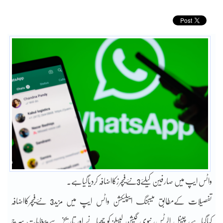
واٹس ایپ میں صارفین کیلئے3نئےفیچرزکااضافہ کردیاگیاہے۔
تفصیلات کےمطابق میسجنگ ایپلیکشن واٹس ایپ میں مزید3 نئےفیچرکااضافہ
کیاگیاہے، چینل الرٹس، نیوی گیشن لیبلز کو چھپانے اور تاریخ سے پیغامات سرچ