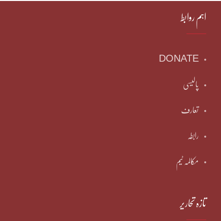
اہم روابط
DONATE
پالیسی
تعارف
رابطہ
مکالمہ ٹیم
تازہ تحاریر