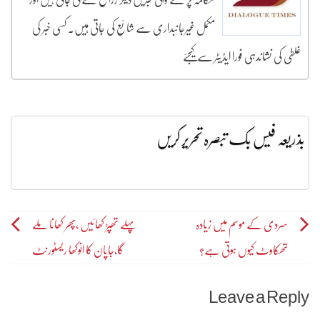
مکمل غیرجانبداری سے شائع کی جاتی ہیں۔ کسی خبر کی
غلطی کی نشاندہی فورا ایڈیٹر سے کیجئے
بذریعہ فیس بک تبصرہ تحریر کریں
Post
سردی کے موسم میں زیادہ
پہلے تھپڑ کھائیں ،پھر کھانا ملے
تھکاوٹ کیوں ہوتی ہے؟
گا،جاپان کا انوکھا ریسٹورنٹ
navigation
Leave a Reply