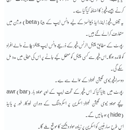
کرنے جیسے فیچرز کا اضافہ کیا گیا ہے۔
یہ تینوں فیچرز اینڈرائیڈ ڈیوائسز کے لیے واٹس ایپ کے بیٹا (beta) ورژن میں
متعارف کرائے گئے ہیں۔
رپورٹ کے مطابق چینل الرٹس فیچر کے ذریعے واٹس ایپ چینلز چلانے والے افراد
کو فائدہ ہوگا۔اس فیچر سے کسی چینل کو معطل کیے جانے پر اس کی بحالی میں مدد مل
سکے گی۔
دوسرا فیچر نیوی گیشن لیبلز کے حوالے سے ہے۔
رپورٹ میں بتایا گیا کہ اس فیچر کے تحت ایپ کے اوپر موجود بار (bar) awr
نیچے موجود نیوی گیشن لیبلز اسکرین پر اسکرولنگ کے دوران خودکار طور پر ہائیڈ
(hide) ہو جائیں گے۔
اس طرح صارفین کو اسکرین پر زیادہ مواد دیکھنے کا موقع ملے گا۔