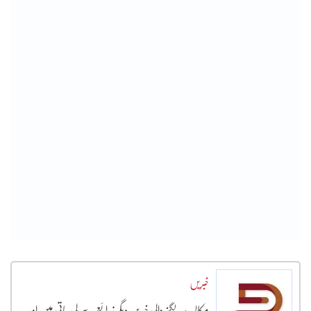
خبریں
مکالمہ پر لگنے والی خبریں دیگر زرائع سے لی جاتی ہیں اور