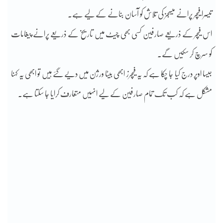
تیسرا فیچر پرانے میسجز کی تلاش کو آسان بنانے کے لیے ہے۔
اس فیچر کے ذریعے صارفین کسی بھی چیٹ میں تاریخ کے ذریعے پرانے پیغامات
کو سرچ کر سکیں گے۔
جیسا اوپر درج کیا جا چکا ہے کہ یہ فیچرز ابھی بیٹا ورژن میں دیے گئے ہیں تو ابھی یہ کہنا
مشکل ہے کہ کب تک تمام صارفین کے لیے انہیں متعارف کرایا جا سکتا ہے۔