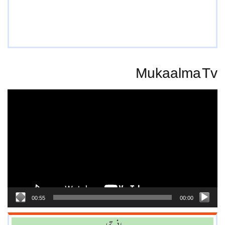
Mukaalma Tv
Video
Player
00:55
00:00