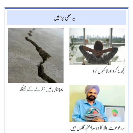
یہ بھی پڑھیں
کچھ نہ کرو اور لاکھوں کماؤ
بلوچستان میں زلزلے کے جھٹکے
سدھو موسے والا کا دوسرا جنم،گاؤں میں