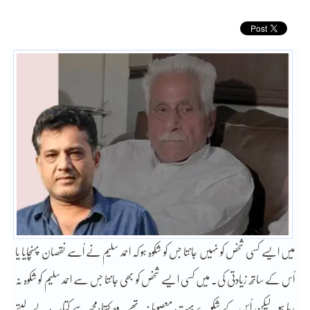
میں ایسے کسی شخص کو نہیں جانتا جس کو شکوہ ہو کہ احمد سلیم نے اُسے نقصان پہنچایا یا
اُس کے ساتھ زیادتی کی۔ میں کسی ایسے شخص کو بھی جانتا جس سے احمد سلیم کو شکوہ نہ
رہا ہو۔ لیکن اُس کے شکوے بہت معصومانہ تھے۔ وہ کہتا:مجھ سے کتاب لے لیتے