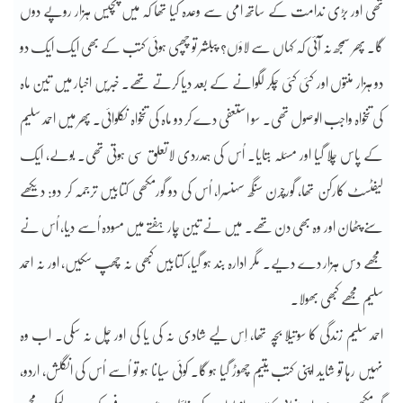
تھی اور بڑی ندامت کے ساتھ امی سے وعدہ کیا تھا کہ میں پچیس ہزار روپے دوں
گا۔ پھر سمجھ نہ آئی کہ کہاں سے لاؤں؟ پبلشر تو چھپی ہوئی کتب کے بھی ایک ایک دو
دو ہزار منتوں اور کئی کئی چکر لگوانے کے بعد دیا کرتے تھے۔ خبریں اخبار میں تین ماہ
کی تنخواہ واجب الوصول تھی۔ سو استعفی دے کر دو ماہ کی تنخواہ نکلوائی۔ پھر میں احمد سلیم
کے پاس چلا گیا اور مسئلہ بتایا۔ اُس کی ہمدردی لاتعلق سی ہوتی تھی۔ بولے، ایک
لیفٹسٹ کارکن تھا، گورچرن سنگھ سہنسرا، اُس کی دو گورمکھی کتابیں ترجمہ کر دو: دیکھے
سنے پٹھان اور وہ بھی دن تھے۔ میں نے تین چار ہفتے میں مسودہ اُسے دیا، اُس نے
مجھے دس ہزار دے دیے۔ مگر ادارہ بند ہو گیا، کتابیں کبھی نہ چھپ سکیں، اور نہ احمد
سلیم مجھے کبھی بھولا۔
احمد سلیم زندگی کا سوتیلا بچہ تھا، اِس لیے شادی نہ کی یا کی اور چل نہ سکی۔ اب وہ
نہیں رہا تو شاید اپنی کتب یتیم چھوڑ گیا ہو گا۔ کوئی سیانا ہو تو اُسے اُس کی انگلش، اردو،