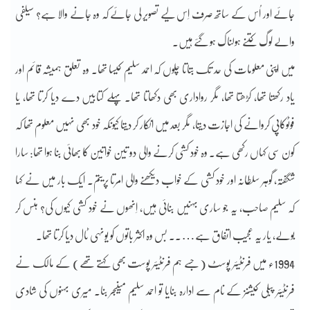
جائے اور اُس کے ساتھ صرف اِس لیے تصویر لی جائے کہ وہ جانے والا ہے؟ سیلفی
والے لوگ کتنے ہولناک ہو گئے ہیں۔
میں اپنی معلومات کی حد تک بتاتا چلوں کہ احمد سلیم کیسا تھا۔ وہ تعلق ہمیشہ قائم اور
یاد رکھتا تھا، کڑھتا تھا، مگر رواداری بھی دکھاتا تھا۔ پہلے کتابیں دے دیا کرتا تھا، یا
فوٹوکاپی کروانے کی اجازت دیتا، مگر بعد میں انکار کر دیتا کیونکہ خود بھی نہیں معلوم تھا کہ
کون سی کہاں رکھی ہے۔ وہ خود کشی کرنے والی دو تین خواتین کا بھائی بنا ہوا تھا: سارا
شگفتہ، گوہر سلطانہ اور خود کشی کے خواب دیکھنے والی امرتا پریتم۔ ایک بار میں نے کہا
کہ سلیم صاحب، یہ جو ساری بہنیں بنائی ہیں، اِنھوں نے خود کشی کیوں کی؟ ہنس کر
بولے، یار یہ عجیب اتفاق ہے….۔ بس وہ اکثر باتوں کو یونہی ٹال دیا کرتا تھا۔
1994ء میں فرنٹیئر پوسٹ (جسے ہم فرنٹیئر پوست بھی کہتے تھے) کے مالک نے
فرنٹیئر پبلی کیشنز کے نام سے ادارہ بنایا تو احمد سلیم مینیجر بنا۔ میری بہنوں کی شادی