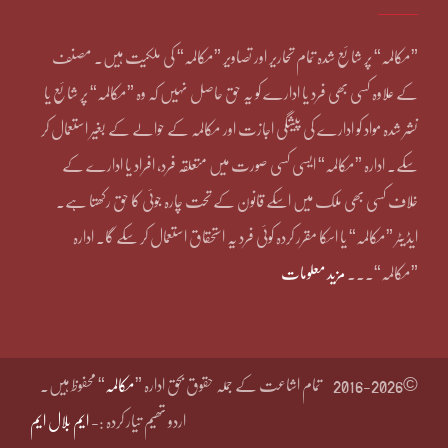
”مکالمہ“ پر شائع شدہ تمام تحاریر اور تصاویر ”مکالمہ“ کی ملکیت ہیں۔ مصنف
کے علاوہ کسی بھی فرد یا ادارے کو یہ حق حاصل نہیں کہ وہ ”مکالمہ“ پر شائع یا
نشر شدہ مواد کو ادارے کی پیشگی اجازت اور مکالمہ کے حوالے کے بغیر استعمال کر
سکے۔ ادارہ ”مکالمہ“ ایسی کسی صورت میں متعلقہ فرد، افراد یا ادارے کے
خلاف کسی بھی ملک میں اسکے قانون کے تحت چارہ جوئی کا حق رکھتا ہے۔
ایڈیٹر ”مکالمہ“ یا اسکا مقرر کردہ کوئی فرد یہ استحقاق استعمال کر سکے گا۔ ادارہ
”مکالمہ“۔۔۔
مزید معلومات
©2016-2026
تمام اشاعت کے جملہ حقوق بحق ادارہ ”
مکالمہ
“ محفوظ ہیں۔
اردو تھیم تیار کردہ :-
ایم بلال ایم