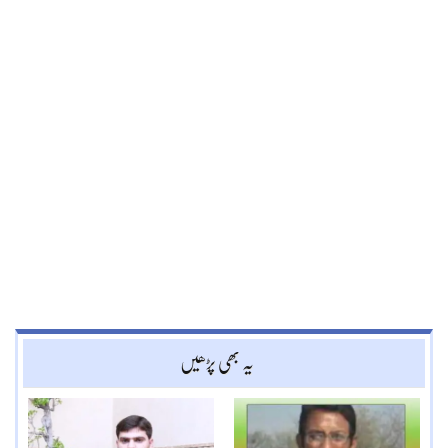
یہ بھی پڑھیں