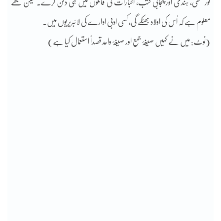
گورمکھی، ہندی اور پنجابی کتب، اخبارات کی فائلوں میں ہی دفن کرے۔ لیکن مجھے
معلوم ہے کہ اُس کی اولاد بھٹکے گی، کسی ادبی ادارے کی لائبریریوں میں۔
(نوٹ: میں نے کہیں صیغۂ جمع اور صیغۂ واحد قصداً استعمال کیا ہے)