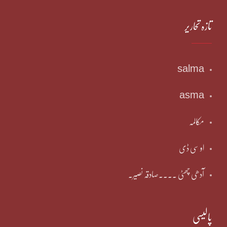
تازہ تحاریر
salma
asma
مکالمہ
او سی ڈی
آدھی چھٹی ۔۔۔۔صادقہ نصیر۔
پالیسی