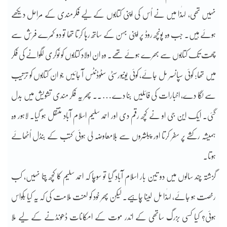
نہیں تھی، لہٰذا میں نے اُس کی اپنی کتابوں کے لیے فکرمندی کے مراحل دیکھے
ہوئے ہیں۔ جب وہ پونچھ روڈ پر اپنی بہن کے ساتھ رہا کرتا تھا تو دو کمرے فرش سے
چھت تک کتابوں سے بھرے ہوئے تھے۔ وہ ان اولاد کتابوں کو نوکری لگوانے کی فکر
میں تھا: کوئی سپانسر مل جائے، کوئی یونیورسٹی سٹوڈنٹس آ جائیں جو ان کتابوں کو ترتیب
سے لگا دے، اخبارات کی فائلیں بنا دے….۔ پھر یہ فکر مندی تشویش میں بدل
گئی۔ ایک این جی او نے کچھ رقم دی اور احمد سلیم اسلام آباد منتقل ہو گیا۔ لاہور وہ
ہمیشہ رکشے پر سفر کرتا اور پبلشروں سے بلامعاوضہ لی ہوئی کتب کے بنڈل اُٹھائے
ہوتا۔
گزشتہ چند سالوں میں دو تین بار اسلام آباد گیا تو سوچا کہ احمد سلیم کا کچھ پتا نہیں، کب
رخصت ہو جائے، لہٰذا مل لینا چاہیے۔ لیکن پھر خود کو لعنت ملامت کی کہ یہ کیا بکواس
ہوئی؟ کیا کسی بزرگ ساتھی کے اندر موت کے امکانات ڈھونڈنے کے لیے ملا