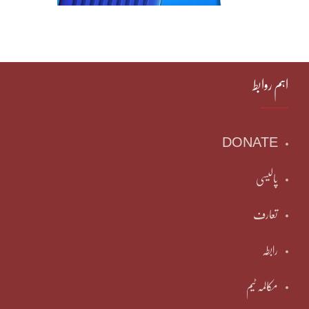
اہم روابط
DONATE
پالیسی
تعارف
رابطہ
مکالمہ ٹیم