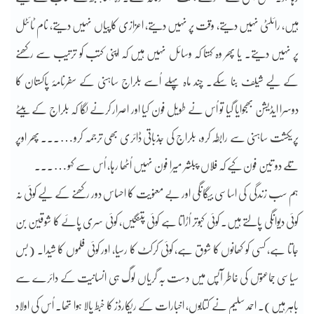
ہیں، رائلٹی نہیں دیتے، وقت پر نہیں دیتے، اعزازی کاپیاں نہیں دیتے، نام ٹائٹل
پر نہیں دیتے۔ یا پھر وہ کہتا کہ وسائل نہیں ہیں کہ اپنی کتب کو ترتیب سے رکھنے
کے لیے شیلف بنا سکے۔ چند ماہ پہلے اُسے بلراج ساہنی کے سفرنامۂ پاکستان کا
دوسرا ایڈیشن بھجوایا گیا تو اُس نے طویل فون کیا اور اصرار کرنے لگا کہ بلراج کے بیٹے
پریکشت ساہنی سے رابطہ کرو، بلراج کی جذباتی ڈائری بھی ترجمہ کرو…..۔ پھر اوپر
تلے دو تین فون کیے کہ فلاں پبلشر میرا فون نہیں اُٹھا رہا، اُس سے کہو…..۔
ہم سب زندگی کی اساسی بیگانگی اور بے معنویت کا احساس دور رکھنے کے لیے کوئی نہ
کوئی دیوانگی پالتے ہیں۔ کوئی کبوتر اُڑاتا ہے کوئی پتنگیں، کوئی سری پائے کا شوقین بن
جاتا ہے، کسی کو کھانوں کا شوق ہے، کوئی کرکٹ کا رسیا، اور کوئی فلموں کا شیدا۔ (بس
سیاسی جماعتوں کی خاطر آپس میں دست بہ گریاں لوگ ہی انسانیت کے دائرے سے
باہر ہیں)۔ احمد سلیم نے کتابوں، اخبارات کے ریکارڈز کا خبط پالا ہوا تھا۔ اُس کی اولاد