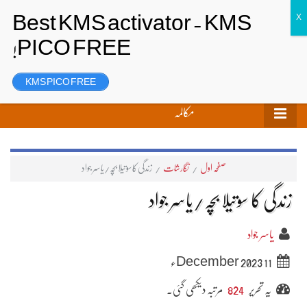
تحریر بھیجیں
لاگ ان
رجسٹر
KMS PICO FREE
مکالمہ
صفحہ اول
/
نگارشات
/
زندگی کا سوتیلا بچہ/یاسر جواد
زندگی کا سوتیلا بچہ/یاسر جواد
یاسر جواد
11 December 2023ء
یہ تحریر
824
مرتبہ دیکھی گئی۔