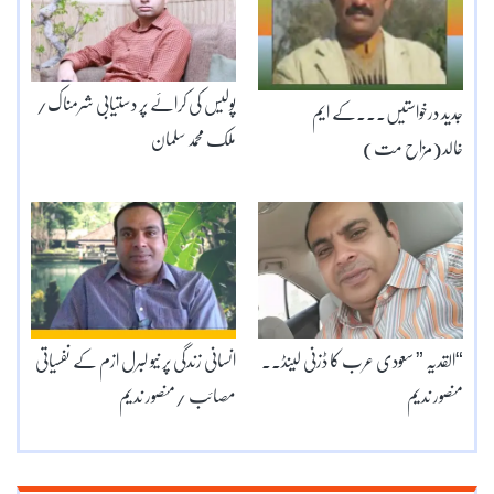
پولیس کی کرائے پر دستیابی شرمناک/
جدید درخواستیں۔۔۔کے ایم
ملک محمد سلمان
خالد(مزاح مت)
“القدیہ ” سعودی عرب کا ڈزنی لینڈ۔۔
انسانی زندگی پر نیو لبرل ازم کے نفسیاتی
منصور ندیم
مصائب /منصور ندیم