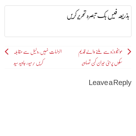
بذریعہ فیس بک تبصرہ تحریر کریں
Post
موہنجو دڑو سے ملنے والے قدیم
الزامات نہیں ،دلیل سے مقابلہ
سکوں پر بنی حیران کُن تصاویر
کریں /حیدر جاوید سیّد
navigation
Leave a Reply