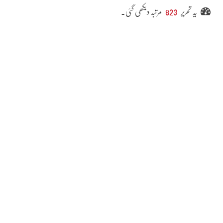
یہ تحریر
823
مرتبہ دیکھی گئی۔