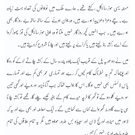
مسئلہ یہی موٹرسائیکل رکشے تھے۔ ہمارے ملک میں نوجوانوں کی تعداد بہت زیادہ
ہے۔ بچے دھڑا دھڑ پیدا ہو رہے ہیں، وہ جوان ہونے کے ساتھ ساتھ بے روزگار بھی
ہو رہے ہیں۔ جب انہیں کچھ روزگار نہیں ملتا تو وہ اپنی موٹرسائیکل کی توڑ پھوڑ کروا
کے اسے رکشہ بنا لیتے ہیں یا کرائے پر لیتے ہیں اور چلانا شروع کردیتے ہیں۔
میں نے دو موریہ پل کے قریب ایک چودہ پندرہ سال کے رکشہ چلاتے لڑکے کو روکا
اور پوچھا کہ تم یہ خطرناک کام کیوں کر رہے ہو، تمہاری عمر بھی کم ہے اور تمہارے
پاس لائسنس بھی نہیں ہوگا۔ اس کا جواب تھا کہ جب آٹا ڈیڑھ سو روپے اورگھی تین
سو روپے کلو دو گے تو گھر کا خرچہ میرے کام کئے بغیر کیسے چلے گا، مجھے تو رکشہ چلانا
ہی پڑے گاورنہ گھر والے کہاں سے کھائیں گے۔ ایک معاملہ اور بھی ہے اور یہ کہ
لاہور میں میٹرو، اورنج لائن اور سپیڈو بس ضرور موجود ہیں مگر یہ تمام علاقوں کی تمام
ضروریات پوری نہیں کرتیں۔