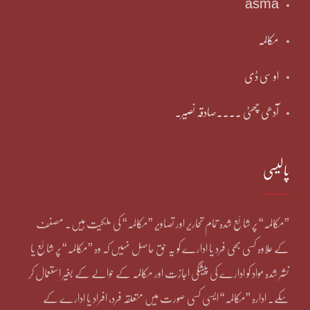
asma
مکالمہ
او سی ڈی
آدھی چھٹی ۔۔۔۔صادقہ نصیر۔
پالیسی
”مکالمہ“ پر شائع شدہ تمام تحاریر اور تصاویر ”مکالمہ“ کی ملکیت ہیں۔ مصنف
کے علاوہ کسی بھی فرد یا ادارے کو یہ حق حاصل نہیں کہ وہ ”مکالمہ“ پر شائع یا
نشر شدہ مواد کو ادارے کی پیشگی اجازت اور مکالمہ کے حوالے کے بغیر استعمال کر
سکے۔ ادارہ ”مکالمہ“ ایسی کسی صورت میں متعلقہ فرد، افراد یا ادارے کے