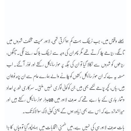
بھلے وقتوں میں، جب ٹریفک بہت کم ہوا کرتی تھی، لاہور سمیت مختلف شہروں میں
تانگے، ریڑھے چلا کرتے تھے مگر پھر ان کی وجہ سے ٹریفک بلاک رہنے لگی۔ تانگوں،
ریڑھوں کو شہروں سے نکالا گیا تو ان کی جگہ پر موٹرسائیکل رکشے اور لوڈر آ گئے۔ اب
مسئلہ یہ ہے کہ ان موٹرسائیکل رکشوں کو چلانے والے ہمارے عام سے ان پڑھ نوجوان
ہیں، ہاں، کچھ پڑھے لکھے بھی ہیں جن کو کوئی نوکری نہیں ملتی۔ سرکاری طور پر اعداد
وشمار جاری کئے جا رہے تھے کہ صرف لاہور میں 80ہزار موٹرسائیکل رکشے ہیں اور
میرا اندازہ ہے کہ اس سے بھی زیادہ ہوں گے یعنی کوئی لاکھ، سوا لاکھ تک۔
بات صرف لاہور ہی کی نہیں ہے، میں ضمنی انتخابات میں بہاولپور گیا تو وہاں کا بڑا