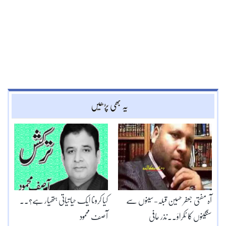
یہ بھی پڑھیں
آہ مفتی جعفر حسین قبلہ-سینوں سے
کیا کرونا ایک حیاتیاتی ہتھیار ہے؟۔۔
سنگینوں کا ٹکراؤ۔۔نذر حافی
آصف محمود