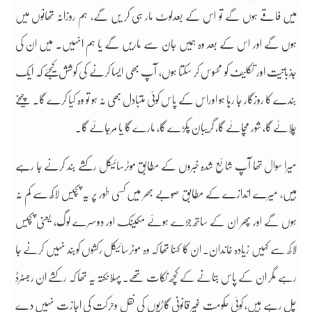
میں فاقے ہوں گے تو اس کے بعدلوٹ مار ہی کر یں گے، ہم روزانہ تھانوں میں
ہوں گے اور اس کے بعد وہ ہمیں جان سے ماریں گے یا ہم انہیں۔ میں ان کی
جذباتیت اور تکلیف کو محسوس کر سکتا ہوں، آپ بھی ایسا کرنے کی کوشش کیجئے کہ ایک
بندے کا روزگار جا رہا ہو اوراس کے پاس کوئی متبادل بھی نہ ہو تو وہ کیا کرے گا۔ چیخے
چلائے گا، شور مچائے گا، گریبان پکڑے گا، مارے گا یا مرجائے گا۔
میرا سوال تھا آپ شائع شدہ خبروں کے مطابق موٹرسائیکل رکشے بند کرنے جا رہے
ہیں، میرے اندازے کے مطابق صوبے بھر میں کسی طور پر یہ پچیس لاکھ سے کم نہ
ہوں گے اور پھر ان کے ساتھ جڑے ہوئے مکینک اور دوسرے لوگ، یعنی پچیس
لاکھ سے کہیں زیادہ خاندان۔ ان کا کہنا تھا کہ وہ موٹرسائیکل رکشوں کوبند نہیں کرنے جا
رہے مگر ان کے پاس بتانے کے کچھ نکات تھے۔ پہلانکتہ یہ تھا کہ رکشے ان رجسٹرڈ
چل رہے ہیں، کوئی حکومت غیر قانونی گاڑیوں کی نقل وحرکت کی اجازت نہیں دے