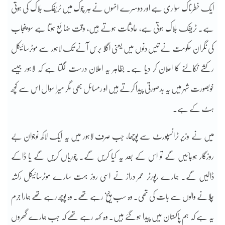
ایک خطرناک سواری ہے اور دوسرے انہوں نے ہر چوک میں ٹریفک بلاک کی ہوتی
ہے۔ ٹریفک بلاک ہوتی ہے، حادثات ہوتے ہیں، وقت ضائع ہوتا ہے سو پنجاب
کی نگران حکومت نے تیس دنوں میں یعنی اگلا برس آنے تک لاہور سے موٹرسائیکل
رکشے نکالنے کا اعلان کر دیا ہے۔ بظاہر یہ اعلان درست لگتا ہے کہ لاہور جیسے
خوبصورت شہر میں یہ بدصورتی پیدا کرتے ہیں او رمسائل بھی مگر میرا سوال اس سے کچھ
ہٹ کے ہے۔
میں نے وزیر ٹرانسپورٹ سے پوچھا، جب صرف لاہور میں یہ ایک لاکھ نوجوان بے
روزگار ہوجائیں گے تو اس کے بعد یہ کیا کریں گے۔ چوریاں کریں گے یا ڈاکے
ڈالیں گے۔ ہمارے رپورٹر عمر دراز نے اسی روز بہت سارے موٹرسائیکل رکشہ
چلانے والوں سے بات کی تھی۔ وہ سب چیخ رہے تھے۔ وہ پوچھ رہے تھے ہمارا جرم
یہ ہے کہ ہم پاکستان میں پیدا ہو گئے ہیں۔ وہ کہہ رہے تھے کہ جب ہمارے گھروں