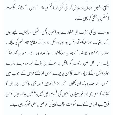
سکتی، انہیں بہرحال رجسٹریشن کروانی ہوگی اور لائسنس بنوانے ہوں گے کیونکہ حکومت
لائسنس پر سختی کر رہی ہے۔
دوسرے ان کی اکثریت غیر محفوظ ہے اور انہیں وکس، فٹنس سرٹیفکیٹ لینے ہوں
گے۔ پنجاب موٹروہیکلز آرڈیننس اور موٹر وہیکل رولز کے مطابق تمام قسم کی پبلک
سروس وہیکلزکوہر چھ ماہ کے بعد یہ سرٹیفکیٹ لینا ضروری ہے۔ میرا یہ کہنا تھا کہ
ایک اس عمل میں رشوت کو داخل نہ ہونے دیا جائے اور دوسرے ہمارے
موٹرسائیکل رکشے زیادہ سخت قوانین پر پورے نہیں اتر سکتے تو اس کے جواب میں
انہوں نے عندیہ دیا کہ ان رکشوں کے لئے شرائط میں نرمی بھی ہوسکتی ہے۔ ان کا
کہنا تھا کہ معیاری اور غیر معیاری رکشوں کی قیمت میں تیس، پینتیس ہزار روپوں کا ہی
فرق ہے اوراس کے لئے حکومت سافٹ لون کی فراہمی پر بھی غور کر رہی ہے۔