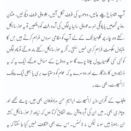
آپ شادباغ چلے جائیں، دوموریہ کی طرف نکل آئیں، جلو والی طرف دیکھ لیں، ملتان
روڈ پر گھومیں یا چونگی امرسدھو والی سائیڈ پرلوگوں کی آمدو رفت کو دیکھیں تو یہ موٹرسائیکل
رکشے دو، چار، چھ کلومیٹر تک کے لئے آپ کو مقامی سروس فراہم کرتے ہیں جس کا
متبادل حکومت فراہم کرہی نہیں سکتی۔ اگر یہ موٹرسائیکل رکشے بند ہو گئے تو پھر لوگوں
کو کئی کئی کلومیٹر پیدل چلنا پڑے گا سو یہ دوطرح کے مسائل ہوگئے، ایک یہ کہ یہ
ڈرائیوروں کا روزگار ہے اور دوسرے یہ کہ عوام کو دستیاب بری یا بھلی ایک پبلک
ٹرانسپورٹ، بھی ہے۔
پنجاب کے نگران وزیر ٹرانسپورٹ ابراہیم حسن مرادنوجوان بھی ہیں، پڑھے لکھے اور
ویژنری بھی۔ میں ان کی آبزرویشن سے اتفاق کرتا ہوں کہ زیادہ تر موٹرسائیکل رکشہ
ان رجسٹرڈ ہیں سو نہ ٹیکس نہ لائسنس۔ اس سے بھی اختلاف نہیں کیا جا سکتا کہ یہ