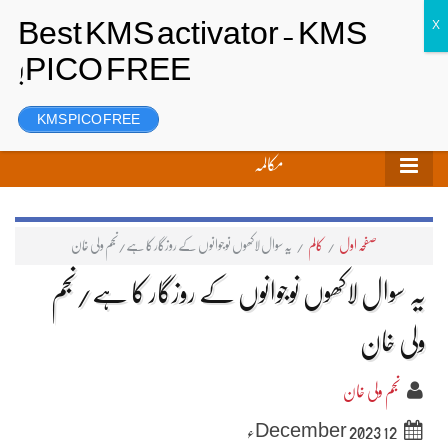
تحریر بھیجیں
لاگ ان
رجسٹر
KMS PICO FREE
مکالمہ
صفحہ اول
/
کالم
/
یہ سوال لاکھوں نوجوانوں کے روزگار کا ہے/نجم ولی خان
یہ سوال لاکھوں نوجوانوں کے روزگار کا ہے/نجم
ولی خان
نجم ولی خان
12 December 2023ء