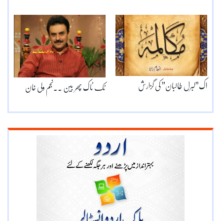
اک”لبرل طالبان” کی گزارش
ٹک ٹاک پھر بین ۔۔نجم ولی خان