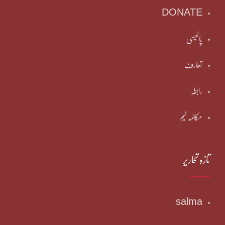
DONATE
پالیسی
تعارف
رابطہ
مکالمہ ٹیم
تازہ تحاریر
salma