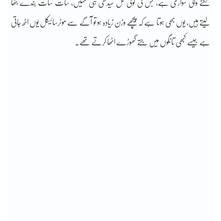
لگنے والی سواری ہے، جس کی کوئی کل سیدھی ہی نہیں، سات سات بندے بٹھا
لیتے ہیں، یوں بھی ہوتا ہے کہ پیچھے وزن زیادہ ہو تو آگے سے موٹرسائیکل یوں اٹھ جاتی
ہے جیسے کبھی تانگوں میں جتے گھوڑے اٹھا کرتے تھے۔