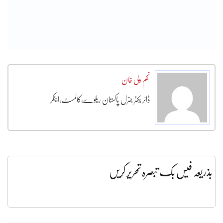
نجم ولی خان
ڈائریکٹر جنرل پاکستان ریلوے،کالمسٹ،اینکر
بذریعہ فیس بک تبصرہ تحریر کریں