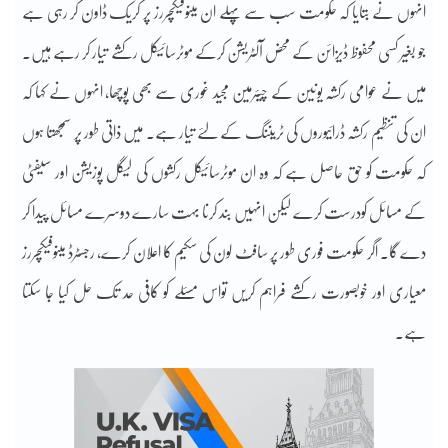
انہوں نے بتایا کہ حکومت سب سے پہلے ان مینوفیکچررز پر کریک ڈاون کر رہی ہے
جو بغیر کسی محفوظ ڈیزائن کے محض آلٹریشن کرکے موٹرسائیکل رکشے تیار کر رہے ہیں۔
میں نے عوامی رکشہ یونین کے چیئرمین مجید غوری سے بھی پوچھا، انہوں نے کہا کہ
ان کی تنظیم رکشہ ڈرائیوروں کی ٹریننگ کے لئے تیار ہے۔ میں ذاتی طور پر سمجھتا ہوں
کہ حکومت کو حق حاصل ہے کہ وہ ان موٹرسائیکل رکشوں کی لیگل پوزیشن اور سیفٹی
کے مسائل کودرست کرے لیکن انہیں بند کرنا بہت سارے دوسرے مسائل پیدا کر
دے گا۔ اگر حکومت فوری طور پر سافٹ لون کی سکیم کا اعلان کرے، رجسٹرڈ مینوفیکچررز
معیاری اور خوبصورت رکشے فراہم کریں تواس مسئلے کو کافی حد تک حل کیا جا سکتا
ہے۔