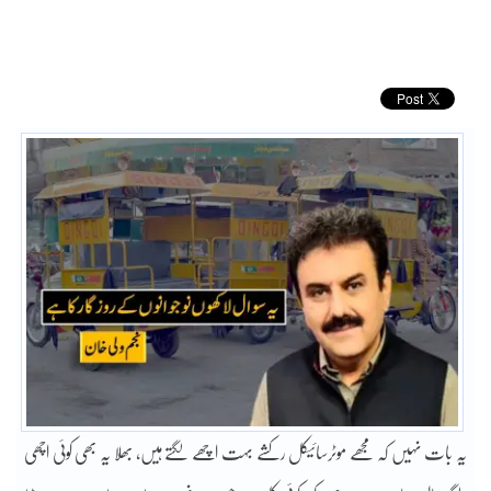
یہ بات نہیں کہ مجھے موٹرسائیکل رکشے بہت اچھے لگتے ہیں، بھلا یہ بھی کوئی اچھی