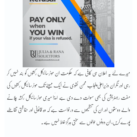
میرے لئے یہ اعلان ہی کافی ہے کہ حکومت ان موٹرسائیکل رکشوں کو بند نہیں کر
رہی اور نگران وزیراعلیٰ پنجاب محسن نقوی نے ایک مہینے تک موٹرسائیکل رکشوں کی
مفت رجسٹریشن کی بھی سہولت دے دی ہے لہٰذا میری موٹرسائیکل رکشہ چلانے
والے دوستوں اور ان کی تنظیموں سے درخواست ہے کہ وہ قانونی اور حفاظتی تقاضے
پورے کریں، ان دونوں حوالوں سے سختی ہرگز غلط نہیں ہے۔