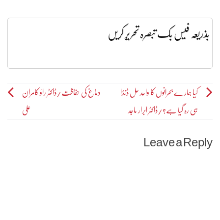
بذریعہ فیس بک تبصرہ تحریر کریں
Post
کیا ہمارے بحرانوں کا واحد حل ڈنڈا
دماغ کی حفاظت/ڈاکٹر راؤ کامران
ہی رہ گیا ہے؟/ڈاکٹر ابرار ماجد
علی
navigation
Leave a Reply