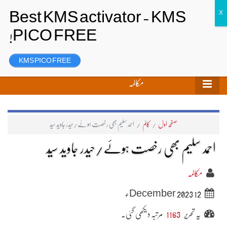
تحریر بھیجیں
لاگ ان
رجسٹر
KMS PICO FREE
مکالمہ
صفحہ اول
/
کالم
/
احمد سلیم بھی رخصت ہوئے/حیدر جاوید سیّد
احمد سلیم بھی رخصت ہوئے/حیدر جاوید سیّد
مکالمہ
12 December 2023ء
یہ تحریر
1163
مرتبہ دیکھی گئی۔