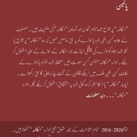
پالیسی
”مکالمہ“ پر شائع شدہ تمام تحاریر اور تصاویر ”مکالمہ“ کی ملکیت ہیں۔ مصنف
کے علاوہ کسی بھی فرد یا ادارے کو یہ حق حاصل نہیں کہ وہ ”مکالمہ“ پر شائع یا
نشر شدہ مواد کو ادارے کی پیشگی اجازت اور مکالمہ کے حوالے کے بغیر استعمال کر
سکے۔ ادارہ ”مکالمہ“ ایسی کسی صورت میں متعلقہ فرد، افراد یا ادارے کے
خلاف کسی بھی ملک میں اسکے قانون کے تحت چارہ جوئی کا حق رکھتا ہے۔
ایڈیٹر ”مکالمہ“ یا اسکا مقرر کردہ کوئی فرد یہ استحقاق استعمال کر سکے گا۔ ادارہ
”مکالمہ“۔۔۔
مزید معلومات
©2016-2026
تمام اشاعت کے جملہ حقوق بحق ادارہ ”
مکالمہ
“ محفوظ ہیں۔