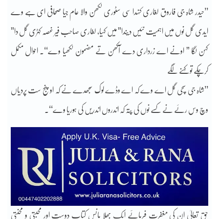
’’حیدر شاہ جی فاروق لغاری کنہدا سی سٹوری لکھن والا عام جیا صحافی ای ہے وے
ایدی گل نوں میں اہمیت نئیں دیندا” میں کہیا، لغاری صاحب فیر غصہ کہڑی گل دا”
کہن لگا ” اونے اے زرداری دے آکھن تے مضمون لکھیا وے‘‘۔ احوال مکمل
کرچکے تو کہنے لگے
’’شاہ جی سچی گل اے وے کہ اے وڈے لوک سجھدے نے کہ او پنج ست پردیاں
وچ وس رئے نے کسے نوں کی پتہ کہ اندروں اندریں کی ہوریا وے‘‘۔
حق تعالیٰ ان کی مغفرت فرمائے ایک بھلا مانس کتاب دوست اور محبتی و محنتی