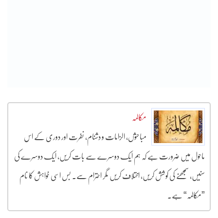
مکالمہ
مباحثوں، الزامات و دشنام، نفرت اور دوری کے اس
ماحول میں ضرورت ہے کہ ہم ایک دوسرے سے بات کریں، ایک دوسرے کی
سنیں، سمجھنے کی کوشش کریں، اختلاف کریں مگر احترام سے۔ بس اسی خواہش کا نام
”مکالمہ“ ہے۔