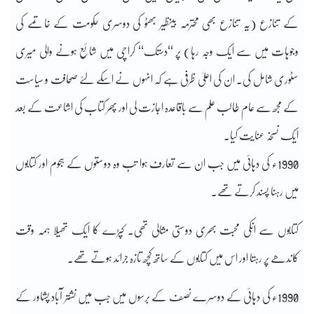
کے تنازع (یہ تنازع بھی محترمہ بینظیر بھٹو کی دوسری حکومت کے خاتمے کی
وجوہات میں سے ایک وجہ رہا) پر ‘‘دستک‘‘ کراچی میں شائع ہونے والی میری
سٹوری شامل کی۔ ان کی اعلیٰ ظرفی ہے کہ انہوں نے اسکے لئے صحافت و سیاست
کے مجھ سے عام طالب علم سے باقاعدہ اجازت لی اور پھر کتاب کی اشاعت کے بعد
ایک نسخہ عنایت کیا۔
1990ء کی دہائی میں جب ان سے تعارف ہوا تب وہ دوستوں کے ہجوم اور کتابوں
میں رہنا پسند کرتے تھے۔
کتابوں سے انکی محبت بھری دوستی مثالی تھی۔ کپڑے کا ایک تھیلا ہمہ وقت
کاندھے پر رہتا اور اس میں کتابوں کے ساتھ کچھ تازہ جرائد ہوتے تھے۔
1990ء کی دہائی کے دوسرے نصف کے برسوں میں جب میں نشتر آباد پشاور کے