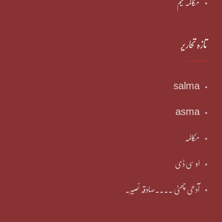
مکالمہ ٹیم
تازہ تحاریر
salma
asma
مکالمہ
او سی ڈی
آدھی چھٹی ۔۔۔۔صادقہ نصیر۔