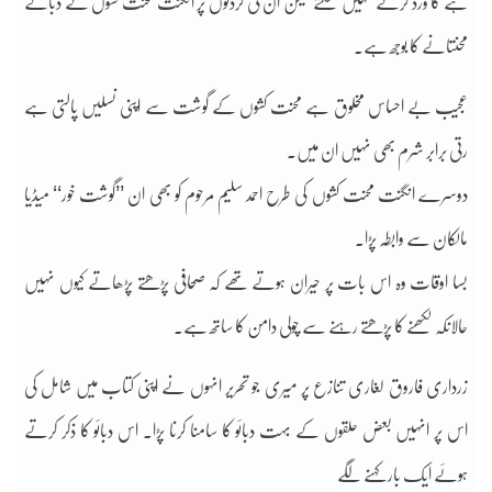
ہے کا ورد کرتے نہیں تھکتے لیکن ان کی گردنوں پر انگنت محنت کشوں کے دبائے
محنتانے کا بوجھ ہے۔
عجیب بے احساس مخلوق ہے محنت کشوں کے گوشت سے اپنی نسلیں پالتی ہے
رتی برابر شرم بھی نہیں ان میں۔
دوسرے انگنت محنت کشوں کی طرح احمد سلیم مرحوم کو بھی ان ’’گوشت خور‘‘ میڈیا
مالکان سے وابطہ پڑا۔
بسا اوقات وہ اس بات پر حیران ہوتے تھے کہ صحافی پڑھتے پڑھاتے کیوں نہیں
حالانکہ لکھنے کا پڑھتے رہنے سے چولی دامن کا ساتھ ہے۔
زرداری فاروق لغاری تنازع پر میری جو تحریر انہوں نے اپنی کتاب میں شامل کی
اس پر انہیں بعض حلقوں کے بہت دبائو کا سامنا کرنا پڑا۔ اس دبائو کا ذکر کرتے
ہوئے ایک بار کہنے لگے