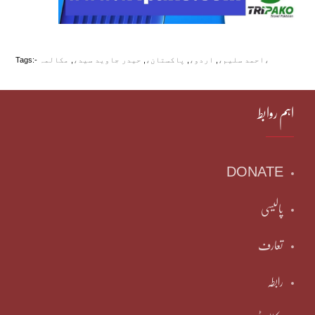
مکالمہ،
احمد سلیم،
,
اردو،
,
پاکستان،
,
حیدر جاوید سید،
,
Tags:-
اہم روابط
DONATE
پالیسی
تعارف
رابطہ