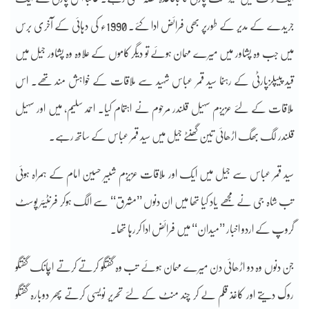
جریدے کے مدیر کے طورپر بھی فرائض ادا کئے۔ 1990ء کی دہائی کے آخری برس
میں جب وہ پشاور میں میرے مہمان ہوئے تو دیگر کاموں کے علاوہ وہ پشاور جیل میں
قید پیپلزپارٹی کے رہنما سید قمر عباس شہید سے ملاقات کے خواہش مند تھے۔ اس
ملاقات کے لئے عزیزم سہیل قلندر مرحوم نے اہتمام کیا۔ احمد سلیم، میں اور سہیل
قلندر لگ بھگ اڑھائی تین گھنٹے جیل میں سید قمر عباس کے ساتھ رہے۔
سید قمر عباس سے جیل میں ایک اور ملاقات عزیزم شبیر حسین امام کے ہمراہ ہوئی
تب شاہ جی نے مجھے یاد کیا تھا میں ان دنوں ’’مشرق‘‘ سے الگ ہوکر فرنٹیئر پوسٹ
گروپ کے اردو اخبار ’’میدان‘‘ میں فرائض ادا کررہا تھا۔
جن دنوں وہ دو اڑھائی دن میرے مہمان ہوئے تب وہ گفتگو کرتے کرتے اچانک گفتگو
روک دیتے اور کاغذ قلم لے کر چند منٹ کے لئے تحریر نویسی کرتے پھر دوبارہ گفتگو