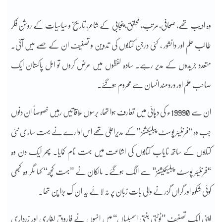
وہ ادیب تھے، صحافی، مرتب، محقق، پنجابی کے شاعر، تاریخ و سیاسیات کے روشن فکر
طالب علم اور دانشور ، کئی درجن کتابوں کی تدوین و تصنیف ان کے حصے میں آئی۔
متعدد جریدوں کے مدیر رہے۔ سادہ لفظوں میں عرض کروں تو اہل پاکستان ایک
صاحب علم اور دردمند انسان سے محروم ہوگئے۔
ان سے 19990ء کی دہائی میں تعارف ہوا تھا، برسوں ملاقاتیں رہیں خصوصاً ان دنوں
جب وہ “فرنٹیئر پوسٹ پبلیکشنز ” کے مدیراعلیٰ تھے اس ادارے نے بہت ساری نئی
کتابوں کے ساتھ نایاب کتابوں کی اشاعت میں بہت نام کمایا۔ پھر ایک دن وہ
“فرنٹیئر پوسٹ پبلیکیشنز” سے الگ ہوگئے۔ مالکان نے ’’بہت کچھ‘‘ کہا مگر وہ کبھی
کوئی شکوہ اور گراں گزرنے والی بات زبان پر نہ لائے یہ ان ک بڑا پن تھا۔
اپنی ایک تصنیف ’’ٹوٹتی بنتی اسمبلیاں‘‘ میں انہوں نے فاروق لغاری اور زرداری