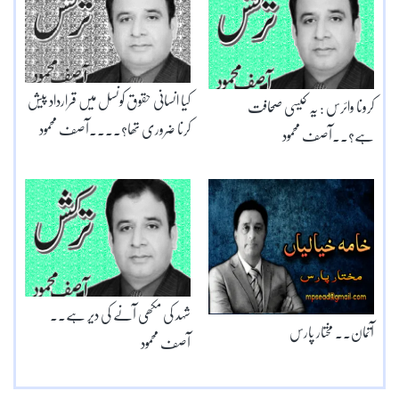
کیا انسانی حقوق کونسل میں قرارداد پیش
کرونا وائرس : یہ کیسی صحافت
کرنا ضروری تھا؟۔۔۔۔آصف محمود
ہے؟۔۔آصف محمود
شہد کی مکھی آنے کی دیر ہے۔۔
آتمان۔۔ مختار پارس
آصف محمود