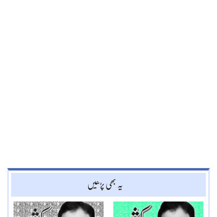
یہ بھی پڑھیں