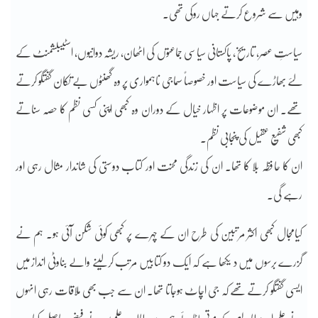
وہیں سے شروع کرتے جہاں روکی تھی۔
سیاستِ عصر، تاریخ، پاکستانی سیاسی جماعتوں کی اٹھان، ریشہ دوانیوں، اسٹیبلشمنٹ کے
لئے بھاڑے کی سیاست اور خصوصاً سماجی ناہمواری پر وہ گھنٹوں بے تکان گفتگو کرتے
تھے۔ ان موضوعات پر اظہار خیال کے دوران وہ کبھی اپنی کسی نظم کا حصہ سناتے
کبھی شفیع عقیل کی پنجابی نظم۔
ان کا حافظہ بلا کا تھا۔ ان کی زندگی محنت اور کتاب دوستی کی شاندار مثال رہی اور
رہے گی۔
کیامجال کبھی اکثر مرتبین کی طرح ان کے چہرے پر کبھی کوئی شکن آئی ہو۔ ہم نے
گزرے برسوں میں د یکھا ہے کہ ایک دو کتابیں مرتب کرلینے والے بناوٹی انداز میں
ایسی گفتگو کرتے تھے کہ جی اچاٹ ہوجاتا تھا۔ ان سے جب بھی ملاقات رہی انہوں