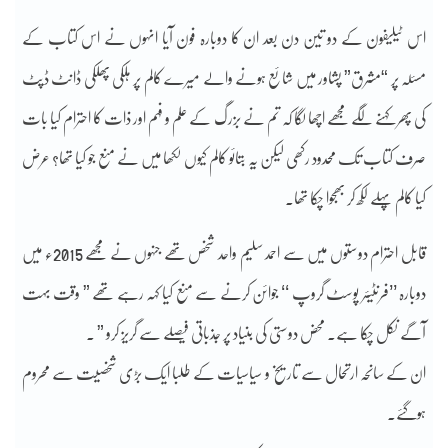
اس ٹیلیفون کے دو تین دن بعد ان کا دوبارہ فون آیا انہوں نے اس کتاب کے
مسئلہ پر “مشرق” پشاور میں شائع ہونے والے میرے کالم پر ہلکی پھلکی ڈانٹ ڈپٹ
کی پھر کہنے لگے مجھے اچھا لگا کہ تم نے بزرگ کے علم و فہم اور ذات کا احترام کیا بات
صرف کتاب تک محدود رکھی لیکن یہ بتائو کالم کیوں لکھا میں نے منع جو کیا تھا؟ عرض
کیا کالم پہلے لکھ کر بھجوا چکا تھا۔
قابل احترام دوستوں میں سے احمد سلیم واحد شخص تھے جنہوں نے مجھے 2015ء میں
دوبارہ ’’فرنٹیئر پوسٹ گروپ ‘‘ جوائن کرنے سے منع کیا کہہ رہے تھے ” وقت بہت
آگے نکل چکا ہے۔ محض دوستی کی بنیاد پر جذباتی فیصلے سے گریز کرو ” ۔
ان کے سانحہ ارتحال سے تاریخ و سیاسیات کے طلبا ایک بڑی شخصیت سے محروم
ہوگئے۔