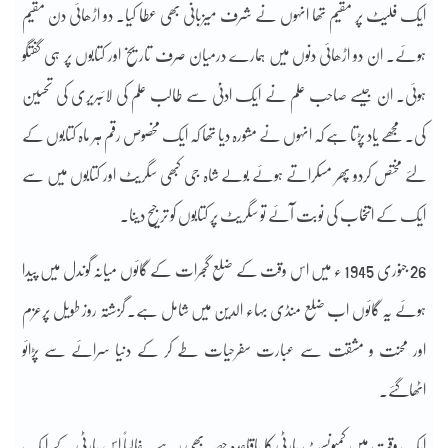
ایک فلیٹ پر مقیم تھا انہوں نے شرف میزبانی بھی عطا کیا۔ دو اڑھائی دن مقیم
ہوئے۔ ان دو اڑھائی دنوں میں ہمارے درمیان صرف تاریخ اور کتابوں پر ہی گفتگو
ہوئی۔ ان جیسے صاحب علم نے ایک ادنیٰ سے طالب علم کی لائبریری کی تحسین
کی۔ مجھے یاد پڑتا ہے کہ انہوں نے مشورہ دیا تھا کہ ایک مخصوص رقم ہر ماہ کتابوں کے
لئے مختص کردو پھر مسکراتے ہوئے بولے شاہ جی کبھی سگریٹ اور کتابوں میں سے
ایک کے انتخاب کی نوبت آئے تو سگریٹ پر کتابوں کو ترجیح دینا۔
26 جنوری 1945 ء میں اس وقت کے ضلع گجرات کے گائوں میانہ گوندل میں پیدا
ہوئے یہ گائوں اب ضلع منڈی بہاء الدین میں شامل ہے۔ گزشتہ روز طویل پرعزم
اور محنت و مشقت سے عبارت سفرحیات طے کر کے دنیا سرائے سے پڑائو
اٹھاگئے۔
ایک وقت میں کمیونسٹ پارٹی کا باقاعدہ حصہ بھی رہے۔ غالباً اس پارٹی کے ایک