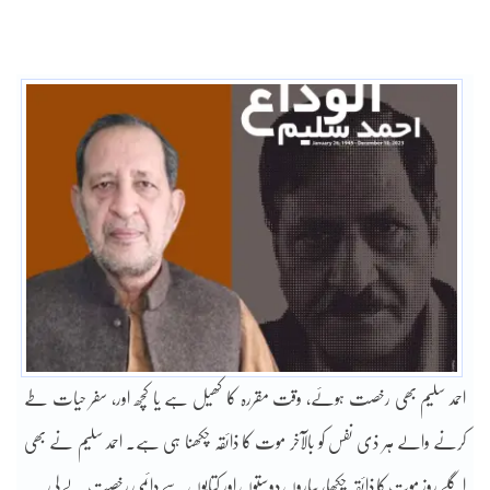
احمد سلیم بھی رخصت ہوئے، وقت مقررہ کا کھیل ہے یا کچھ اور، سفر حیات طے
کرنے والے ہر ذی نفس کو بالآخر موت کا ذائقہ چکھنا ہی ہے۔ احمد سلیم نے بھی
اگلے روز موت کا ذائقہ چکھا، پیاروں دوستوں اور کتابوں سے دائمی رخصت لے لی۔