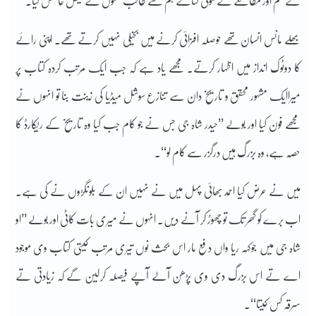
نے علم اور مطالعے کے موتی لٹائے ہم سے طالب علموں نے فیض حاصل کیا۔
بھلے مانس انسان تھے حوصلہ افزائی کرنے میں بخیلی نہیں کرتے تھے۔ اپنی رائے
کا دوٹوک انداز میں اظہار کرتے۔ مجھے یاد ہے کہ جب ایک مرتب کردہ کتاب پر
میراایک مشہور محقق و تاریخ دان سے تنازع سوشل میڈیا کی زینت بنا تو انہوں نے
مجھے فون کیا اور بولے ’’حیدر شاہ جی جس نے جو کام جب کیا وہ تاریخ کے ریکارڈ کا
حصہ ہے، وہ بزرگ ہیں درگزر سے کام لو‘‘۔
میں نے عرض کیا احمد بھائی پہل میں نے نہیں ان کے بلونگڑوں نے کی ہے۔
اب برے کو گھر تک تو چھوڑ کر آنے دیں۔ انہوں نے میری بات کاٹی اور بولے ’’او
شاہ جی میں جوکہہ ریا واں دفع مار اس بحث نوں تیری مرتب کیتی کتاب وی موجود
اے تے اس بزرگ دی وی پڑھن آلے آپے فیصلہ کرلین گے کہ زیادتی تے
سرقہ کس کیتا‘‘۔