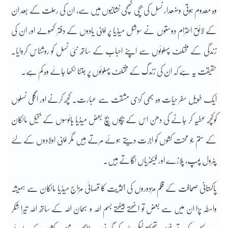
وہ معدوم ہوتی وضعدار نسل کی بچی کھچی نشانیوں میں سے، ان کی رحلت کے بعد ان
کے لائق احترام دوستوں نے سوشل میڈیا پر اپنی یادوں کے دفتر کھولے اور ان کی
زندگی کے مختلف پہلوئوں سے اپنے احباب کے ساتھ نئی نسل کو روشناس کروایا۔
حقیقت یہ ہے کہ ان کی زندگ کے مختلف پہلوئوں پر جتنا لکھا جائے وہ کم ہے۔
ایک طویل سفر حیات وہ بھی کڑی مشقت سے عبارت۔ کچھ کرنے اور اگلی نسلوں
کوکچھ عطیہ کر جانے کی دھن اس کے بیچوں بیچ بعض میڈیا ہائوسوں کے بخیل مالکان
کے ستم جو محنت کشوں کو اجرت دیتے ہوئے مرتے ہیں مگر اپنی اولادوں کے لئے
پٹرول پمپ، پلازے اور فیکٹریاں لگاتے ہیں۔
پاکستانی صحافت کے قلم مزدوروں کی اکثریت کا قصائی مزاج میڈیا مالکان سے ہمیشہ
واسطہ پڑا ان میں سے بعض تو اٹھتے بیٹھتے بسم اللہ و سبحان اللہ کے ساتھ اللہ تیرا شکر