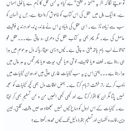
تو سوچنے لگا کہ آخر یہ “نسخہ ء عشق” ہے کیا؟ یہ کسی عمل کا نام ہے یا کوئی احساس
ہے، جو ایک پَل میں عقل کی اس کتاب کو خاموش کروا دیتا ہے، جس پر انسان کو
سب سے زیادہ ناز ہے۔ اسی عقل کی بنیاد پر اس نے چرند، پرند، اور درند پر فوقیت
حاصل کی ہے۔ مگر پھر بھی یہ کتاب عقل کی دھری رہ جاتی ہے۔۔۔عقل محوِ
تماشائے لب ِ بام ہاتھ ملتی رہ جاتی ہے۔ کیوں؟ یہی سوچتا رہا کہ دل ہر موسم میں ہرا
ہی رہتا ہے۔ خوف ہو یا طمانیت، خوشی ہو یا غمی، حیرت ہو یا پھر تجسس یہ ہر حال میں
ہَرا رہتا ہے۔۔۔یعنی اس پر یہ سب کیفیات طاری ہوتی ہیں اور وہ ان کیفیات میں
ڈوب کر نئے راز طشت ازبام کرتا ہے۔ بعض اوقات دل بھی کچھ کیفیات کو سمجھ
نہیں پاتا مگر ان کا اقرار کرتا ہے اور کبھی کبھی انھیں من و عن تسلیم بھی کر لیتا
ہے۔ کیفیات کے اس نزول کو دماغ کیوں نہیں سمجھتا؟ وہ ہمیں وقت، گنتی، لین
دین، فائدہ و نقصان اور تسلیم بشرط دلیل تک کیوں محدود رکھتا ہے؟