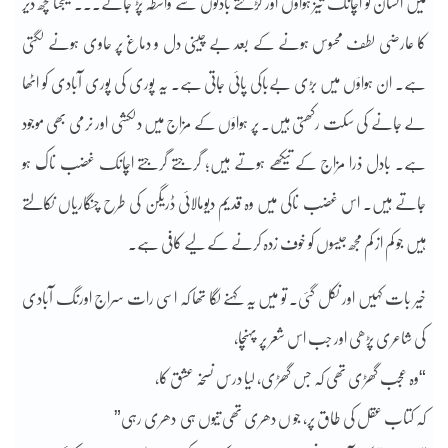
میں انسان کو اچانک تیز ہواؤں اور کڑکتے بادلوں سے واسطہ پڑ جائے۔۔۔ نتیجتاً کچھ دیر
کا عارضی لطف محسوس ہونے کے بعد بے چینی دل و دماغ پر حاوی ہونے لگتی
ہے۔ ان ہواؤں میں بڑی بےباکی پائی جاتی ہے۔ یہ پوری کی پوری آبادی کو اٹھا
لے جانے کی سکت رکھتی ہیں۔ پر ہواؤں کے مزاج میں دلکشی اور نرمی بھی موجود
ہے۔ بادل ذرا مزاج کے تیکھے ہوتے ہیں؛ گرجتے گرجتے اچانک غضب ناک ہو
جاتے ہیں۔ اس غضب ناکی میں وہ قدیم دیومالائی ڈریگن کی طرح چنگاریاں نکالتے
ہیں جو کم از کم مجھ جیسوں کو خوف زدہ کرنے کے لیے کافی ہے۔
خیر بات کہیں اور نکل گئی۔ تو میں یہ کہنے لگا تھا کہ اسی رات سراج اورنگ آبادی
کی شاعری پڑھی اور جب اس شعر پر پہنچا،
“وہ عجب گھڑی تھی کہ جس گھڑی، لیا درس نسخہ عشق کا،
کہ کتاب عقل کی طاق پر، جو ں دھری تھی تیوں ہی دھری رہی”