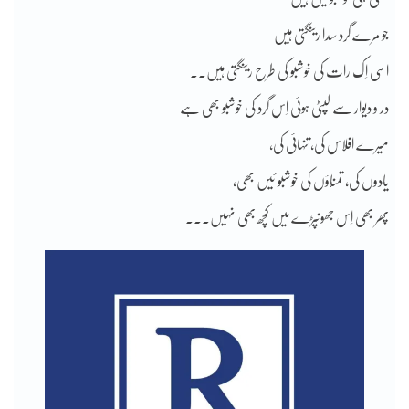
جو مرے گرد سدا رینگتی ہیں
اسی اِک رات کی خوشبو کی طرح رینگتی ہیں۔۔
در و دیوار سے لپٹی ہوئی اِس گرد کی خوشبو بھی ہے
میرے افلاس کی، تنہائی کی،
یادوں کی، تمنّاؤں کی خوشبو ئیں بھی،
پھر بھی اِس جھونپڑے میں کچھ بھی نہیں۔۔۔