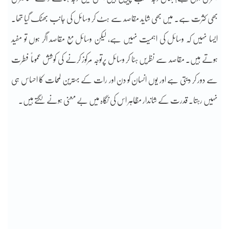
بھی کثرت ہے۔ میں بھی شاید مقاصد سے ہٹ کر وسائل کی جانب بھٹک گیا تھا۔
ایسا نہیں کہ وسائل کی اہمیت نہیں ہے، لیکن وسائل مع مقاصد اگر ہوں تو مفید
ہوتے ہیں۔ مقاصد سے نظریں ہٹا کر وسائل پرتوجہ مرکوز کرنے کی کوشش عموماً فطرت
سے دور کر دیتی ہے اور یوں انسان کو دن اور رات کے بہترین لمحات کا احساس ہی
نہیں رہتا۔ قدرت کے شاندار مظاہر اس کی نگاہ میں بے معنی ہونے لگتے ہیں۔