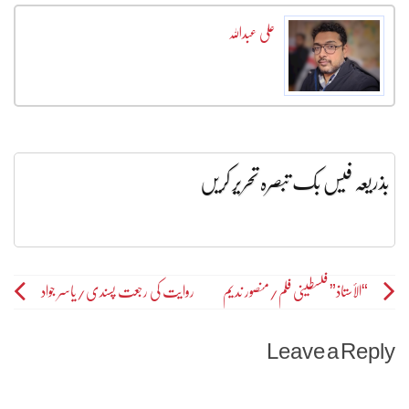
علی عبداللہ
بذریعہ فیس بک تبصرہ تحریر کریں
Post
“الأستاذ” فلسطینی فلم/منصور ندیم
روایت کی رجعت پسندی/یاسر جواد
navigation
Leave a Reply