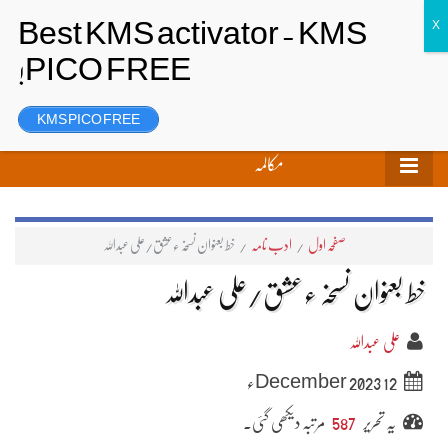
تحریر بھیجیں
لاگ ان
رجسٹر
KMS PICO FREE
مکالمہ
صفحہ اول
/
ادب نامہ
/
خط بعنوان نسخہ ءعشق/علی عبداللہ
خط بعنوان نسخہ ءعشق/علی عبداللہ
علی عبداللہ
12 December 2023ء
یہ تحریر
587
مرتبہ دیکھی گئی۔