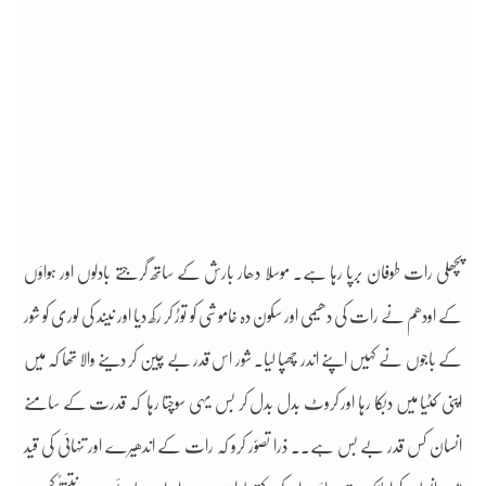
پچھلی رات طوفان برپا رہا ہے۔ موسلا دھار بارش کے ساتھ گرجتے بادلوں اور ہواؤں
کے اودھم نے رات کی دھیمی اور سکون دہ خاموشی کو توڑ کر رکھ دیا اور نیند کی لوری کو شور
کے باجوں نے کہیں اپنے اندر چھپا لیا۔ شور اس قدر بے چین کر دینے والا تھا کہ میں
اپنی کٹیا میں دبکا رہا اور کروٹ بدل بدل کر بس یہی سوچتا رہا کہ قدرت کے سامنے
انسان کس قدر بے بس ہے۔۔ ذرا تصوّر کرو کہ رات کے اندھیرے اور تنہائی کی قید