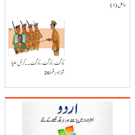
ساحل(1)
ٹارگٹ ،ٹارگٹ ،ٹارگٹ۔۔کرنل ضیا
شہزاد/قسط24