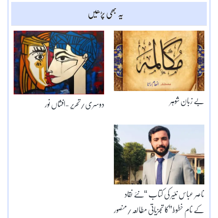
یہ بھی پڑھیں
بے زبان شوہر
دوسری/تحریر -افشاں نور
ناصر عباس نئیر کی کتاب “نئے نقاد
کے نام خطوط”کا تجزیاتی مطالعہ/منصور