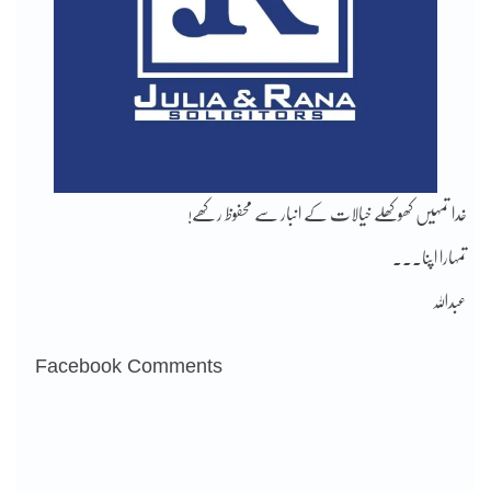
خدا تمہیں کھوکھلے خیالات کے انبار سے محفوظ رکھے!
تمہارا اپنا۔۔۔
عبداللہ
Facebook Comments