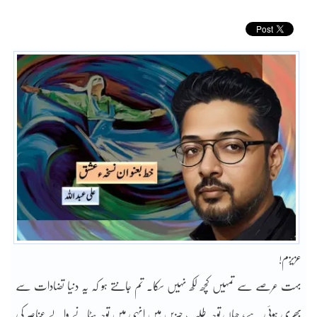
عزیزم!
بہت عرصے سے تمہیں کچھ لکھ نہیں سکا۔ تم جانتے ہو کہ یہ دنیا تضادات سے
بھری ہوئی ہے؛ جہاں توجہ طلب چیزیں ہیں انہی میں توجہ ہٹانے والے عناصر کی