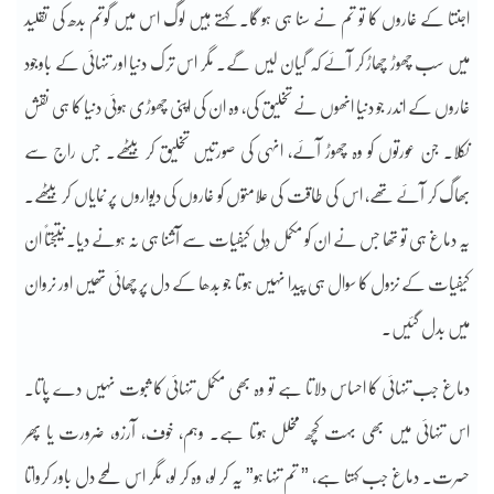
اجنتا کے غاروں کا تو تم نے سنا ہی ہو گا۔ کہتے ہیں لوگ اس میں گوتم بدھ کی تقلید
میں سب چھوڑ چھاڑ کر آئے کہ گیان لیں گے۔ مگر اس ترک دنیا اور تنہائی کے باوجود
غاروں کے اندر جو دنیا انھوں نے تخلیق کی، وہ ان کی اپنی چھوڑی ہوئی دنیا کا ہی نقش
نکلا۔ جن عورتوں کو وہ چھوڑ آئے، انہی کی صورتیں تخلیق کر بیٹھے۔ جس راج سے
بھاگ کر آئے تھے، اس کی طاقت کی علامتوں کو غاروں کی دیواروں پر نمایاں کر بیٹھے۔
یہ دماغ ہی تو تھا جس نے ان کو مکمل دِلی کیفیات سے آشنا ہی نہ ہونے دیا۔ نتیجتاً ان
کیفیات کے نزول کا سوال ہی پیدا نہیں ہوتا جو بُدھا کے دل پر چھائی تھیں اور نروان
میں بدل گئیں۔
دماغ جب تنہائی کا احساس دلاتا ہے تو وہ بھی مکمل تنہائی کا ثبوت نہیں دے پاتا۔
اس تنہائی میں بھی بہت کچھ مخلل ہوتا ہے۔ وہم، خوف، آرزو، ضرورت یا پھر
حسرت۔ دماغ جب کہتا ہے، ” تم تنہا ہو” یہ کر لو، وہ کر لو، مگر اس لمحے دل باور کرواتا