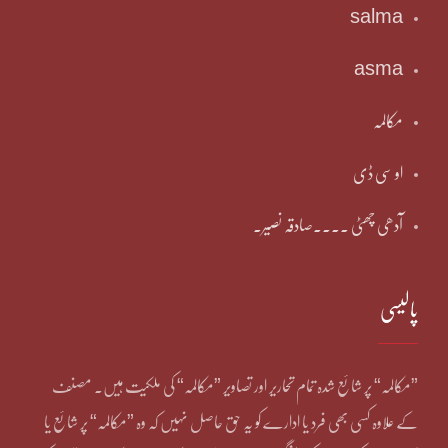
salma
asma
مکالمہ
او سی ڈی
آدھی چھٹی ۔۔۔۔صادقہ نصیر۔
پالیسی
”مکالمہ“ پر شائع شدہ تمام تحاریر اور تصاویر ”مکالمہ“ کی ملکیت ہیں۔ مصنف
کے علاوہ کسی بھی فرد یا ادارے کو یہ حق حاصل نہیں کہ وہ ”مکالمہ“ پر شائع یا