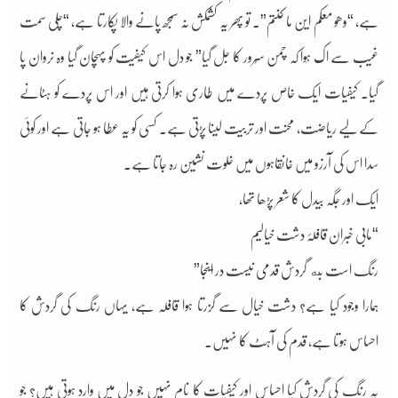
ہے، “وھو معکم این ما کنتم”۔ تو پھر یہ کشمکش نہ سمجھ پانے والا پکارتا ہے، “چلی سمت
غیب سے اک ہَوا کہ چمن سُرور کا جل گیا” جو دل اس کیفیت کو پہچان گیا وہ نروان پا
گیا۔ کیفیات ایک خاص پردے میں طاری ہوا کرتی ہیں اور اس پردے کو ہٹانے
کے لیے ریاضت، محنت اور تربیت لینا پڑتی ہے۔ کسی کو یہ عطا ہو جاتی ہے اور کوئی
سدا اس کی آرزو میں خانقاہوں میں خلوت نشین رہ جاتا ہے۔
ایک اور جگہ بیدل کا شعر پڑھا تھا،
“مابی خبران قافلۂ دشت خیالیم
رنگ است به گردش قدمی نیست در اینجا”
ہمارا وجود کیا ہے؟ دشت خیال سے گزرتا ہوا قافلہ ہے، یہاں رنگ کی گردش کا
احساس ہوتا ہے، قدم کی آہٹ کا نہیں۔
یہ رنگ کی گردش کیا احساس اور کیفیات کا نام نہیں جو دل میں وارد ہوتی ہیں؟ جو