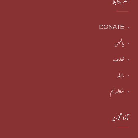
اہم روابط
DONATE
پالیسی
تعارف
رابطہ
مکالمہ ٹیم
تازہ تحاریر