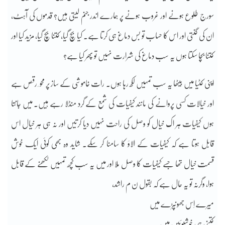
سورج طلوع ہونے اور غروب ہونے پر ہمارے اندر جنم لیتی ہیں؟ قدموں کی آہٹ،
ان کی گنتی اور اس کا حساب تو بس دماغ ہی کرتا ہے۔ کیا بچ گیا، کتنا بچ گیا، مزید کیا اور
کتنا بچا سکتا ہوں یہ سب دماغ کی شرارت نہیں تو پھر کیا ہے؟
اپنی کٹیا میں بیٹھا یہ سب تمہیں لکھ رہا ہوں۔ رات خاموشی کے ساز پر محو ِ رقص ہے
اور خیالات کسی پروانے کی مانند کیفیات کی شمع کے گرد منڈلا رہے ہیں۔ میں جانتا
ہوں کیفیات ہر اک خیال کو وصل کی راحت نہیں دیا کرتیں اور نہ ہی ہر خیال اس
قابل ہوتا ہے کہ کیفیات کے الاؤ کا سامنا کر سکے۔ شاید وہ بھی کوئی ایک خوش
قسمت خیال تھا جسے کیفیات کا وصل مِلا اور میں یہ سب کچھ تمہیں لکھنے کے قابل
ہوا، وگرنہ تو یہ حال ہے کہ بقول ن م راشد،
میرے اِس جھونپڑے میں
کتنی ہی خوشبوئیں ہیں