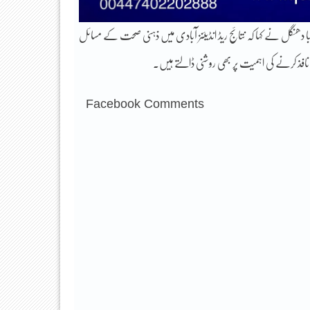
ٹر بیبا دھنگل نے کہا کہ نتائج ریڈ انڈیئنز آبادی میں ذہنی صحت کے مسائل
 نافذ کرنے کی اہمیت پر بھی روشنی ڈالتے ہیں۔
Facebook Comments