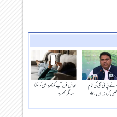
م نے پی ٹی آئی کی تمام
موبائل فون آپ کو نامرد بھی کرسکتا
تحلیل کر دی ہیں ، فواد
ہے،مگر کیسے؟