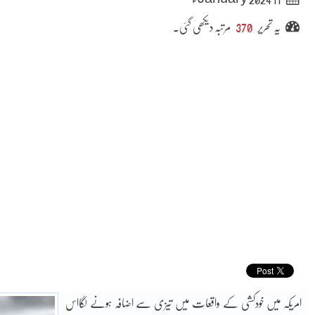
یہ تحریر
370
مرتبہ دیکھی گئی۔
امریکہ میں خودکشی کے واقعات میں تیزی سے اضافہ ہونے لگااس