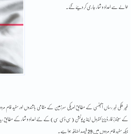
حوالے سے اعداد و شمار جاری کر دیئے گئے۔
غیر ملکی خبر رساں ایجنسی کے مطابق امریکی سرزمین کے مقامی باشندوں اور سفید فام م
جبکہ سفید فام مردوں میں 29 فیصد اضافہ ہوا ہے۔