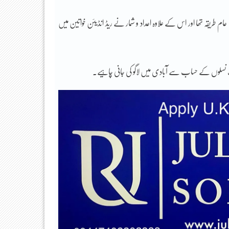
 طریقہ تھا اور اس کے علاوہ اعداد و شمار نے ریڈ انڈیئن خواتین میں
لف نسلوں کے حساب سے آبادی میں لاگو کی جانی چاہیے۔