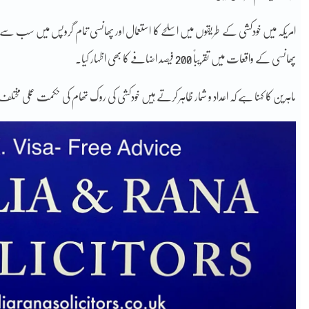
امریکہ میں خودکشی کے طریقوں میں اسلحے کا استعمال اور پھانسی تمام گروپس میں سب سے عام
پھانسی کے واقعات میں تقریباً 200 فیصد اضافے کا بھی اظہار کیا۔
ماہرین کا کہنا ہے کہ اعداد و شمار ظاہر کرتے ہیں خودکشی کی روک تھام کی حکمت عملی مخت