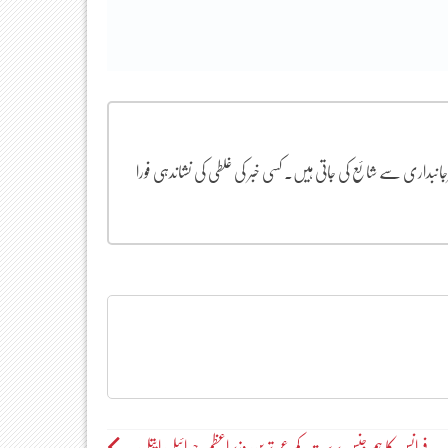
یرجانبداری سے شائع کی جاتی ہیں۔ کسی خبر کی غلطی کی نشاندہی فورا
فرانس کا ہم جنس پرست ،کم عمر ترین وزیراعظم، جبرائیل ایتل