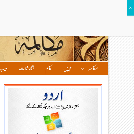
مکالمہ
خبریں
کالم
نگارشات
ویب 