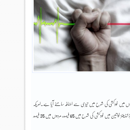
ردوں میں خودکشی کی شرح میں تیزی سے اضافہ سامنے آیا ہے۔امریکہ
کے سینٹرز فار ڈیزیز کنٹرول اینڈ پریونشن (سی ڈی سی) کے نئے اعداد و شمار کے مطابق ریڈ انڈیئنز خواتین میں خودکشی کی شرح میں 65 فیصد، مردوں میں 35 فیصد