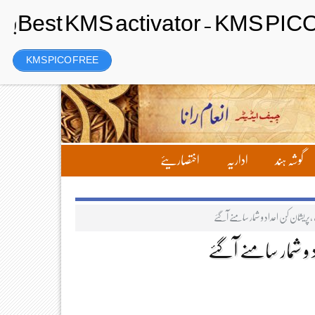
Thursday، 6 August 2026ء
تحریر بھیجیں
لاگ ان
رجسٹر
KMS PICO FREE
گوشہ ہند
اداریہ
اختصاریئے
پریشان کُن اعداد و شمار سامنے آگئے
 و شمار سامنے آگئے