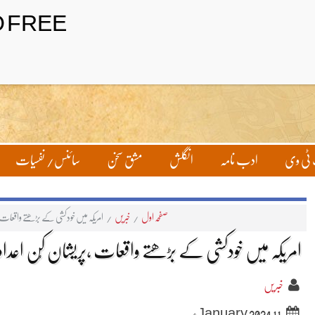
ٹی وی
ادب نامہ
انگلش
مشق سخن
سائنس/ نفسیات
صفحہ اول
/
خبریں
/
امریکہ میں خودکشی کے بڑھتے واقعات ،
امریکہ میں خودکشی کے بڑھتے واقعات ،پریشان کُن اعداد
خبریں
11 January 2024ء