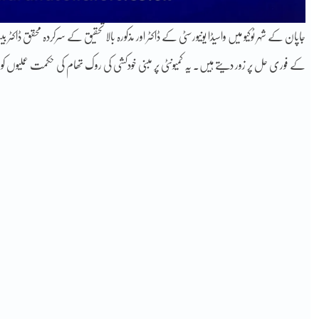
جاپان کے شہر ٹوکیو میں واسیڈا یونیورسٹی کے ڈاکٹر اور مذکورہ بالا تحقیق کے سرکردہ محقق ڈاک
کے فوری حل پر زور دیتے ہیں۔ یہ کمیونٹی پر مبنی خودکشی کی روک تھام کی حکمت عملیوں کو