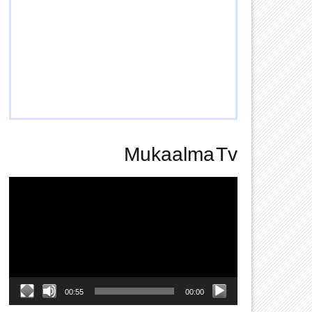
Mukaalma Tv
Video
Player
00:55
00:00