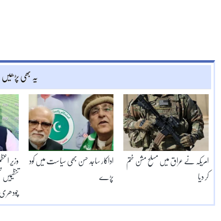
یہ بھی پڑھیں
امریکہ نے عراق میں مسلح مشن ختم
اداکار ساجد حسن بھی سیاست میں کود
وزیر اعظ
کر دیا
پڑے
تنظیمیں 
چودھری