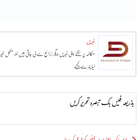
خبریں
مکالمہ پر لگنے والی خبریں دیگر زرائع سے لی جاتی ہیں اور مکمل غ
ایڈیٹر سے کیجئے
بذریعہ فیس بک تبصرہ تحریر کریں
لائبیریا کی سابق چیف جسٹس کو عمر قیدکی سزا