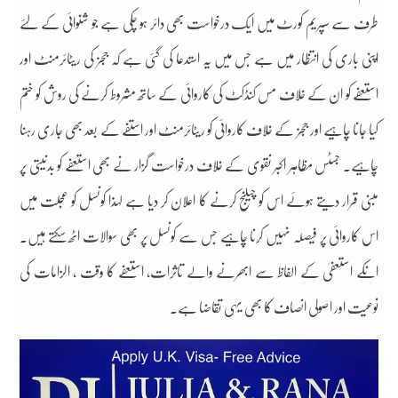
طرف سے سپریم کورٹ میں ایک درخواست بھی دائر ہو چکی ہے جو شنوائی کے لئے
اپنی باری کی انتظار میں ہے جس میں یہ استدعا کی گئی ہے کہ ججز کی ریٹائرمنٹ اور
استعفے کو ان کے خلاف مس کنڈکٹ کی کاروائی کے ساتھ مشروط کرنے کی روش کو ختم
کیا جانا چاہیے اور ججز کے خلاف کاروائی کو ریٹائرمنٹ اور استفے کے بعد بھی جاری رہنا
چاہیے۔ جسٹس مظاہر اکبر نقوی کے خلاف درخواست گزار نے بھی استعفے کو بدنیتی پر
مبنی قرار دیتے ہوئے اس کو چیلنج کرنے کا اعلان کر دیا ہے لہذا کونسل کو عجلت میں
اس کاروائی پر فیصلہ نہیں کرنا چاہیے جس سے کونسل پر بھی سوالات اٹھ سکتے ہیں۔
انکے استعفیٰ کے الفاظ سے ابھرنے والے تاثرات، استعفے کا وقت ، الزامات کی
نوعیت اور اصولی انصاف کا بھی یہی تقاضا ہے۔