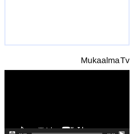
Mukaalma Tv
Video
Player