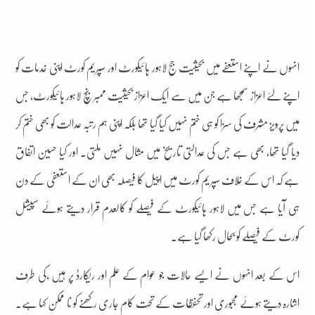
انہوں نے اپنے استعفے میں بحیثیت جج لاہور ہائیکورٹ اور سپریم کورٹ اپنی خدمات کو
اپنے لئے اعزاز سمجھا ہے جن میں سے ایک اعزاز بحیثیت ممبر بنچ لاہور ہائیکورٹ، جس
میں پرویز مشرف کی سزا کو ہی ختم نہیں کیا گیا تھا بلکہ اپنی ہم رتبہ عدالت کو بھی ختم کر
دیا گیا تھا، بھی ہے جس کی عدالتی تاریخ میں مثال نہیں ملتی۔ اور کیا حسین اتفاق
ہے کہ اس کے خلاف سپریم کورٹ میں اپیل کا فیصلہ بھی ان کے استعفیٰ کے دن
ہی آیا ہے جس میں لاہور ہائیکورٹ کے فیصلے کو کالعدم قرار دیتے ہوئے سپیشل
کورٹ کے فیصلے کو بحال رکھا گیا ہے۔
اس کے بعد انہوں نے ایسے حالات جو عوام کے علم اور ریکارڈ پر ہیں ،کی طرف
اشارہ دیتے ہوئے مجبوری اور تحفظات کے تحت کام جاری رکھنے کو نا ممکن کہا ہے۔