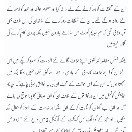
ان کے تحفظات کو دور کرنے کے لئے رابطہ کیا اور معلوم ہوا کہ وہ جمعہ کو لاہور کے
لئے روانہ ہو گئے تھے۔ ان کے تحفظات دور کرنے کے ساتھ ان کی اس طرف بھی
توجہ دلائی تھی کہ ہم سپریم کورٹ میں ساڑھے چار دن نہیں بلکہ چھ دن کام کرنے کی
تنخواہ لیتے ہیں۔
چونکہ جسٹس مظاہر اکبر نقوی اپنے خلاف لگائے گئے الزامات کو مسترد کر چکے ہیں اس
لئے ان کو اپنے خلاف کاروائی کے جاری رہنے سے کوئی خطرہ نہیں ہوگا بلکہ میں
سمجھتا ہوں کہ ان کے اس موقف کے تحت ان کی یہ خواہش ہونی چاہیے کہ سپریم
جوڈیشل کونسل میں ان درخواستوں کے خلاف ان کو اپنی صفائی کا پورا موقع دیا جائے
تاکہ وہ اپنی بے گناہی کو ثابت کرکے اپنی ساکھ اور خدمت کے اعزاز کو بحال رکھ
سکیں۔ اور ججز کے کوڈ آف مس کنڈکٹ کے آرٹیکل 2 میں دیے گئے ” ٹروتھ فُل
آف ٹَنگ” اور “فیتھ فُل ٹو ہِز ورڈ” کے الفاظ کا بھی یہی تقاضا ہے۔