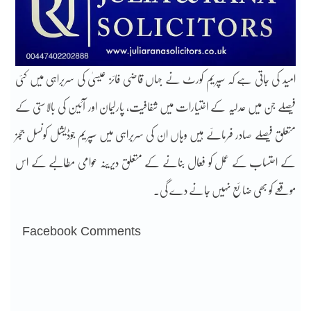
امید کی جاتی ہے کہ سپریم کورٹ نے جہاں قاضی فائز عیسیٰ کی سربراہی میں کئی
فیصلے جن میں عدلیہ کے اختیارات میں شفافیت، پارلیمان اور آئین کی بالاستی کے
متعلق فیصلے صادر فرمائے ہیں وہاں ان کی سربراہی میں سپریم جوڈیشل کونسل ججز
کے احتساب کے عمل کو فعال بنانے کے متعلق دیرینہ عوامی مطالبے کے اس
موقعے کو بھی ضائع نہیں جانے دے گی۔
Facebook Comments