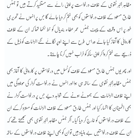
مظاہر اکبر نقوی کے خلاف درخواست پر اپنی رائے سے مستفید کرتے ہیں تو جسٹس
طارق مسعود کے خلاف درخواستوں کو بھی ختم کر دیا جائے گا جس پر انہوں نے تحریری
طور پر اس وقت کے چیف جسٹس عمر عطاء بندیال کو خط لکھا تھا کہ ان کے خلاف
کاروائی کا آغاز کیا جائے وہ اس طرح سے اپنے اوپر لگائے گئے الزامات کو ڈیل کے
ذریعے سے ختم کروا کر اپنی ساکھ کو خراب نہیں کرنا چاہتے۔
اور پھر یوں جسٹس طارق مسعود کے خلاف کونسل میں درخواستوں پر کاروائی کا آغاز بھی
جسٹس مظاہراکبر نقوی کے ساتھ ہی ہوا اور انہوں نے درخواست گزار کی موجودگی میں
اپنے خلاف الزامات کے جھوٹے ہونے کے شواہد دیے جس پر درخواست گزار نے
بھی اطمینان کا اظہار کیا اور جسٹس طارق مسعود کے خلاف الزامات کو مسترد کرکے ان
کے خلاف درخواستوں کو خارج کر دیا گیا۔ اگر جسٹس مظاہر اکبر نقوی بھی سمجھتے تھے کہ
ان کے خلاف درخواستیں بے بنیاد ہیں تو ان کو بھی اپنے خلاف درخواستوں کے ساتھ