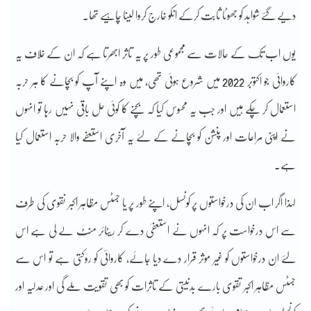
دیے گئے شواہد کو جھوٹا ثابت کرکے انکو خارج کروا لینا چاہیے تھا۔
یوں اب تک کے حالات سے مجموعی طور پر یہ تاثر ابھرتا ہے کہ ان کے خلاف یہ
کاروائی جو اکتوبر 2022 میں شروع ہوئی تھی، میں وہ اپنے آپ کو بچانے کا ہر حربہ
استعمال کر چکے ہیں اور جب یہ محسوس کیا کہ بچنے کا کوئی حل باقی نہیں رہا تو انہوں
نے اپنی مراعات اور پنشن کو بچانے کے لئے یہ آخری استعفے والا حربہ استعمال کیا
ہے۔
لہذا اگر اب ان کی درخواستوں پر کونسل، اپنے طور پر یا جسٹس مظاہر اکبر نقوی کی طرف
سے اس درخواست پر کہ انہوں نے استعفیٰ دے کر ریٹائر منٹ لے لی ہے اس
لئے ان درخواستوں کو غیر موثر قرار دے دیا جائے، کاروائی کو روکتی ہے تو اس سے
جسٹس مظاہر اکبر تقوی بارے بدنیتی کے تاثرات کو بھی تقویت ملے گی اور عدلیہ اور