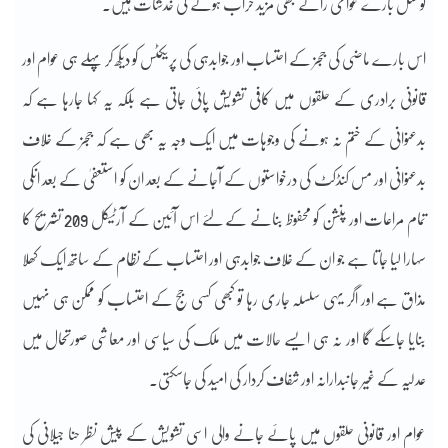
کونسل بارے عوامی رائے بھی مزید خراب ہونے کی خدشات ہیں۔
اس بارے ماضی کی ججز کے احتساب اور جوابدہی کی پریکٹس کو دیکھ کر پہلے ہی عوام اور
قانونی برادری کے حلقوں میں کافی تشویش پائی جاتی ہے بلکہ یہ کہا جارہا ہے کہ
بدعنوانی کے ختم نہ ہونے کی وجوہات میں ایک وجہ یہ بھی ہے کہ ججز کے خلاف
بدعنوانی اور مس کنڈکٹ کی درخواستوں کے آجانے کے بعد ان کو استعفیٰ کے بعد انکی
تمام مراعات اور پنشن کو محفوظ بنانے کے لئے اس آئین کے آرٹیکل 209 تشریح کا
سہارا لیا جاتا ہے جو ان کے خلاف جوابدہی اور احتساب کے نظام کے ساتھ ایک کھلا
مذاق ہے اور اگر یہی سلسلہ جاری رہا تو کبھی کسی جج کے احتساب کو ممکن ہی نہیں
بنایا جاسکے گا اور نہ ہی ایسے حالات میں ملک کی سیاسی اور معاشی صورتحال میں
عدلیہ کے غیر جانبدارانہ اور شفاف کردار کی امید کی جاسکتی۔
عوام اور قانونی حلقوں میں پائے جانے والی اسی تشویش کے پیش نظر حنا جیلانی کی