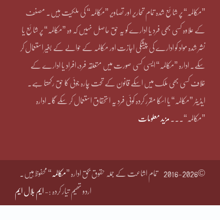
”مکالمہ“ پر شائع شدہ تمام تحاریر اور تصاویر ”مکالمہ“ کی ملکیت ہیں۔ مصنف
کے علاوہ کسی بھی فرد یا ادارے کو یہ حق حاصل نہیں کہ وہ ”مکالمہ“ پر شائع یا
نشر شدہ مواد کو ادارے کی پیشگی اجازت اور مکالمہ کے حوالے کے بغیر استعمال کر
سکے۔ ادارہ ”مکالمہ“ ایسی کسی صورت میں متعلقہ فرد، افراد یا ادارے کے
خلاف کسی بھی ملک میں اسکے قانون کے تحت چارہ جوئی کا حق رکھتا ہے۔
ایڈیٹر ”مکالمہ“ یا اسکا مقرر کردہ کوئی فرد یہ استحقاق استعمال کر سکے گا۔ ادارہ
”مکالمہ“۔۔۔
مزید معلومات
©2016-2026
تمام اشاعت کے جملہ حقوق بحق ادارہ ”
مکالمہ
“ محفوظ ہیں۔
اردو تھیم تیار کردہ :-
ایم بلال ایم