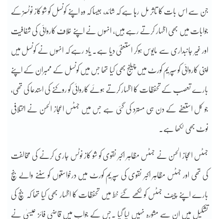
جن سے اس بات کا تاثر مل رہا ہے کہ شائد، جیسا کہ وہ اپنے کونسل کو شو کاز نوٹسز کے
جوابات میں بھی اظہار کرتے رہے ہیں، انہوں نے اپنے خلاف کاروائی کی شفافیت
اور غیر جانبداری سے مایوس ہوکر استعفیٰ دیا ہے۔ یاد رہے کہ انہوں نے کونسل میں
اپنی کاروائی کو سپریم کورٹ میں چیلنج بھی کیا تھا جس میں کونسل کے ممبران کے اپنے
بارے تعصب کے تحفظات کا اظہار کرتے ہوئے کاروائی کو روکنے کی استدعا کی تھی،
جو کل استعفے کے دن ہی مسترد کی گئی ہے جس میں جسٹس اعجاز الحسن نے اختلافی
نوٹ بھی لکھا ہے۔
جسٹس اعجاز الحسن نے جسٹس مظاہر اکبر نقوی کو شو کاز نوٹس جاری کرنے کی مخالفت
کی تھی اور جسٹس مظاہر اکبر نقوی کی سپریم کورٹ میں درخواستوں کو سننے والے بنچ
بارے اپنے چیف جسٹس کو لکھے گئے خط میں تحفظات کا اظہار بھی کیا تھا کہ بنچ کی
تشکیل میں ان سے مشورہ نہیں لیا گیا ۔جس کے جواب میں قاضی فائز عیسیٰ نے