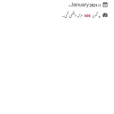
11 January 2024ء
یہ تحریر
666
مرتبہ دیکھی گئی۔