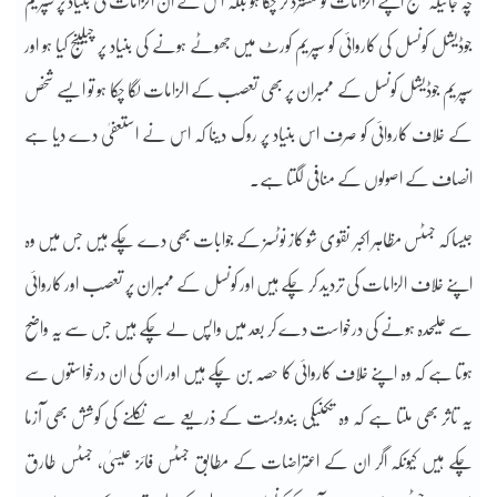
چہ جائیکہ جج اپنے الزامات کو مسترد کر چکا ہو بلکہ اس نے ان الزامات کی بنیاد پر سپریم
جوڈیشل کونسل کی کاروائی کو سپریم کورٹ میں جھوٹے ہونے کی بنیاد پر چیلینج کیا ہو اور
سپریم جوڈیشل کونسل کے ممبران پر بھی تعصب کے الزامات لگا چکا ہو تو ایسے شخص
کے خلاف کاروائی کو صرف اس بنیاد پر روک دینا کہ اس نے استعفیٰ دے دیا ہے
انصاف کے اصولوں کے منافی لگتا ہے۔
جیسا کہ جسٹس مظاہر اکبر نقوی شو کاز نوٹسز کے جوابات بھی دے چکے ہیں جس میں وہ
اپنے خلاف الزامات کی تردید کر چکے ہیں اور کونسل کے ممبران پر تعصب اور کاروائی
سے علیحدہ ہونے کی درخواست دے کر بعد میں واپس لے چکے ہیں جس سے یہ واضح
ہوتا ہے کہ وہ اپنے خلاف کاروائی کا حصہ بن چکے ہیں اور ان کی ان درخواستوں سے
یہ تاثر بھی ملتا ہے کہ وہ تکنیکی بندوبست کے ذریعے سے نکلنے کی کوشش بھی آزما
چکے ہیں کیونکہ اگر ان کے اعتراضات کے مطابق جسٹس فائز عیسیٰ، جسٹس طارق