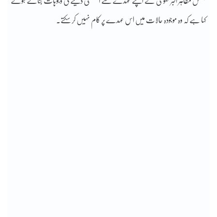
جسٹس مظاہر اکبر نقوی نے اپنے عہدے سے استعفیٰ دینے کی وجوہات بتاتے ہوئے
کہا ہے کہ وہ موجودہ حالات میں اس عہدے پر کام نہیں کر سکتے۔