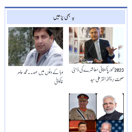
یہ بھی پڑھیں
2023’اور پاکستانی معاشرے کی ذہنی
وبا کے دنوں میں عہد۔۔محمد عامر
صحت/ڈاکٹر اختر علی سیّد
خاکوانی