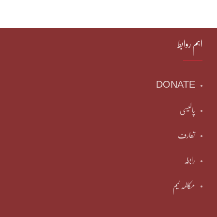
اہم روابط
DONATE
پالیسی
تعارف
رابطہ
مکالمہ ٹیم