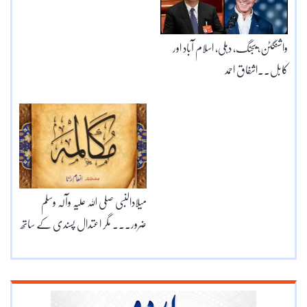
واشنگٹن، بیجنگ، دہلی، اسلام آباد اور
کابل۔۔اشفاق احمد
میلادالنبی صلی اللہ علیہ وآلہ وسلم
ضرور۔۔۔ مگر اعتدال پسندی کے ساتھ