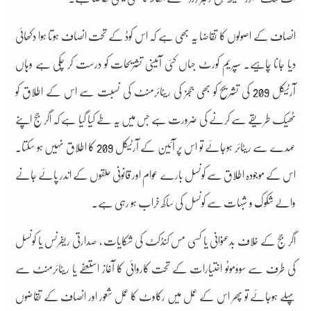
انصاف کے اصولوں کا تقاضا یہ بھی ہے کہ اس کوڈ کے تحت انصاف ہوتا ہوا دکھائی
دیا جانا چاہیے۔ سپریم کورٹ جہاں کئی آئینی تشریحات کو درست کر چکی ہے وہاں
آرٹیکل 209 کی تشریح کو بھی ججز کی ریٹائرمنٹ کی نسبت سے اس کے اطلاق کو
ٹھیک طریقے سے کرنے کی ضرورت ہے جس میں یہ طے کیا گیا ہے کہ اگر جج اپنے
عہدے سے ریٹائر ہوجائے تو اس پر آئین کے آرٹیکل 209 کا اطلاق نہیں ہو سکتا۔
اس کے موجودہ اطلاق سے کونسل بارے عوام اور قانونی حلقوں کے اندر پائے جانے
والے شکوک و شبہات سے کونسل کی ساکھ خراب ہو رہی ہے۔
اگر جج کے خلاف بدعنوانی یا کسی مس کنڈکٹ کی شکایات ، صدارتی ریفرنس یا کونسل
کی طرف سے سوؤموٹو اختیارات کے تحت کاروائی کا آغاز استعفے یا ریٹائرمنٹ سے
پہلے ہوجائے تو پھر اس کے عمل میں رکاوٹ کا عمل شعور اور انصاف کے تقاضوں