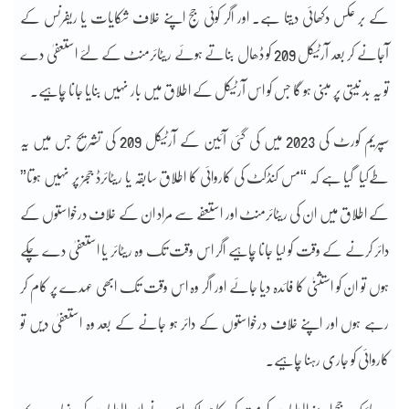
کے بر عکس دکھائی دیتا ہے۔ اور اگر کوئی جج اپنے خلاف شکایات یا ریفرنس کے
آجانے کر بعد آرٹیکل 209 کو ڈھال بناتے ہوئے ریٹائرمنٹ کے لئے استعفیٰ دے
تو یہ بد نیتی پر مبنی ہو گا جس کو اس آرٹیکل کے اطلاق میں بار نہیں بنایا جانا چاہیے۔
سپریم کورٹ کی 2023 میں کی گئی آئین کے آرٹیکل 209 کی تشریح جس میں یہ
طےکیا گیا ہے کہ “مس کنڈکٹ کی کاروائی کا اطلاق سابقہ یا ریٹائرڈ ججز پر نہیں ہوتا”
کے اطلاق میں ان کی ریٹائرمنٹ اور استعفے سے مراد ان کے خلاف درخواستوں کے
دائر کرنے کے وقت کو لیا جانا چاہیے اگر اس وقت تک وہ ریٹائر یا استعفیٰ دے چکے
ہوں تو ان کو استثنیٰ کا فائدہ دیا جائے اور اگر وہ اس وقت تک ابھی عہدے پر کام کر
رہے ہوں اور اپنے خلاف درخواستوں کے دائر ہو جانے کے بعد وہ استعفیٰ دیں تو
کاروائی کو جاری رہنا چاہیے۔