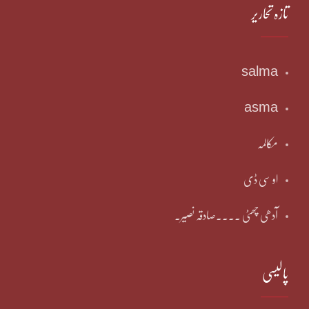
تازہ تحاریر
salma
asma
مکالمہ
او سی ڈی
آدھی چھٹی ۔۔۔۔صادقہ نصیر۔
پالیسی