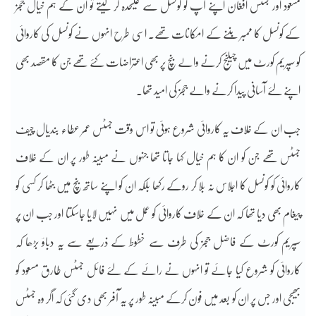
مسعود اور جسٹس افغان اپنے آپ کو کونسل سے علیحدہ کر لیتے تو ان کے ہم خیال ججز
کے کونسل کا ممبر بننے کے امکانات تھے۔ اسی طرح انہوں نے کونسل کی کاروائی
کو سپریم کورٹ میں چیلنج کرنے والے بنچ پر بھی اعتراضات کئے تھے جن کا مقصد بھی
اپنے لئے آسانی پیدا کرنے والے ججز کی امید تھا۔
جب ان کے خلاف یہ کاروائی شروع ہوئی تو اس وقت جسٹس عمر عطاء بندیال چیف
جسٹس تھے جن کو ان کا ہم خیال کہا جاتا تھا جنہوں نے مبینہ طور پر ان کے خلاف
کاروائی کو کونسل کا اجلاس نہ بلا کر روکے رکھا بلکہ ان کو اپنے ساتھ بنچ میں بٹھا کر کسی کو
پیغام بھی دیا تھا کہ ان کے خلاف کاروائی کو عمل میں نہیں لایا جاسکتا اور جب ان پر
سپریم کورٹ کے فاضل ججز کی طرف سے خطوط کے ذریعے سے یہ دباؤ بڑھا کہ
کاروائی کو شروع کیا جائے تو انہوں نے رائے کے لئے فائل جسٹس طارق مسعود کو
بھیجی اور جس پر ان کو بعد میں فون کرکے مبینہ طور پر یہ آفر بھی دی گئی کہ اگر وہ جسٹس