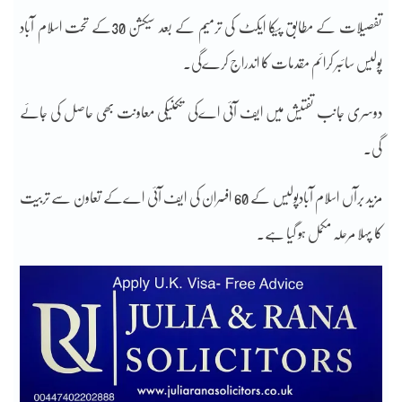
تفصیلات کے مطابق پیکا ایکٹ کی ترمیم کے بعد سیکشن 30کے تحت اسلام آباد
پولیس سائبر کرائم مقدمات کا اندراج کرےگی۔
دوسری جانب تفتیش میں ایف آئی اےکی تکنیکی معاونت بھی حاصل کی جائے
گی۔
مزید برآں اسلام آبادپولیس کے 60 افسران کی ایف آئی اےکے تعاون سے تربیت
کا پہلا مرحلہ مکمل ہو گیا ہے۔