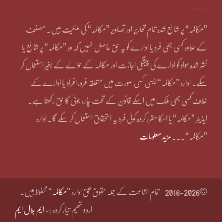
”مکالمہ“ پر شائع شدہ تمام تحاریر اور تصاویر ”مکالمہ“ کی ملکیت ہیں۔ مصنف
کے علاوہ کسی بھی فرد یا ادارے کو یہ حق حاصل نہیں کہ وہ ”مکالمہ“ پر شائع یا
نشر شدہ مواد کو ادارے کی پیشگی اجازت اور مکالمہ کے حوالے کے بغیر استعمال کر
سکے۔ ادارہ ”مکالمہ“ ایسی کسی صورت میں متعلقہ فرد، افراد یا ادارے کے
خلاف کسی بھی ملک میں اسکے قانون کے تحت چارہ جوئی کا حق رکھتا ہے۔
ایڈیٹر ”مکالمہ“ یا اسکا مقرر کردہ کوئی فرد یہ استحقاق استعمال کر سکے گا۔ ادارہ
”مکالمہ“۔۔۔
مزید معلومات
©2016-2026
تمام اشاعت کے جملہ حقوق بحق ادارہ ”
مکالمہ
“ محفوظ ہیں۔
اردو تھیم تیار کردہ :-
ایم بلال ایم