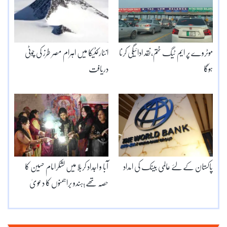
موٹروے پر ایم ٹیگ ختم،نقد ادائیگی کرنا
انٹارکٹیکا میں اہرام مصر طرز کی چوٹی
ہوگا
دریافت
پاکستان کے لئے عالمی بینک کی امداد
آبا و اجداد کربلا میں لشکرامام حسین کا
حصّہ تھے؛ہندو براہمنوں کا دعویٰ