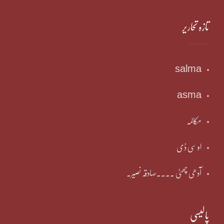
تازہ تحاریر
salma
asma
مکالمہ
او سی ڈی
آدھی چھٹی ۔۔۔۔صادقہ نصیر۔
پالیسی