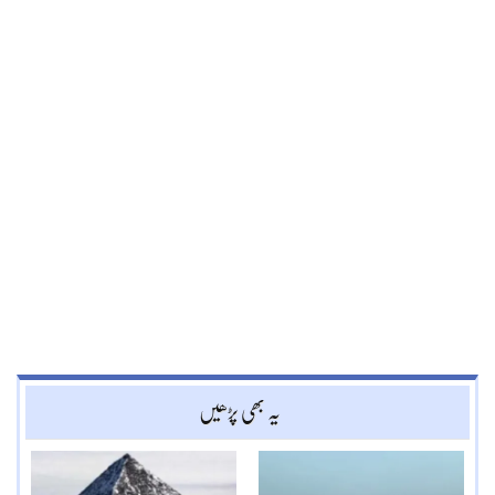
یہ بھی پڑھیں