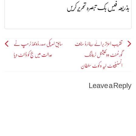
بذریعہ فیس بک تبصرہ تحریر کریں
Post
تقریب اعزاز برائے ریٹائرڈ سٹاف
سابق امریکی صدر ڈونلڈ ٹرمپ نے
گورنمنٹ ووکیشنل ٹریننگ
عدالت میں جج کو ڈانٹ دیا
navigation
انسٹیٹیوٹ لیہ و کوٹ سلطان
Leave a Reply