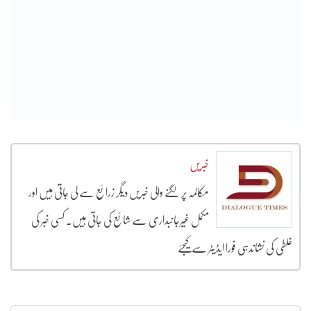
خبریں
مکالمہ پر لگنے والی خبریں دیگر زرائع سے لی جاتی ہیں اور
مکمل غیرجانبداری سے شائع کی جاتی ہیں۔ کسی خبر کی
غلطی کی نشاندہی فورا ایڈیٹر سے کیجئے