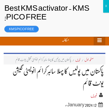
تحریر بھیجیں
لاگ ان
رجسٹر
KMS PICO FREE
مکالمہ
صفحہ اول
/
خبریں
/
پاکستان میں پولیس کا پہلا سائبر کرائم انویسٹی گیشن یونٹ قائم
پاکستان میں پولیس کا پہلا سائبر کرائم انویسٹی گیشن
یونٹ قائم
خبریں
12 January 2024ء