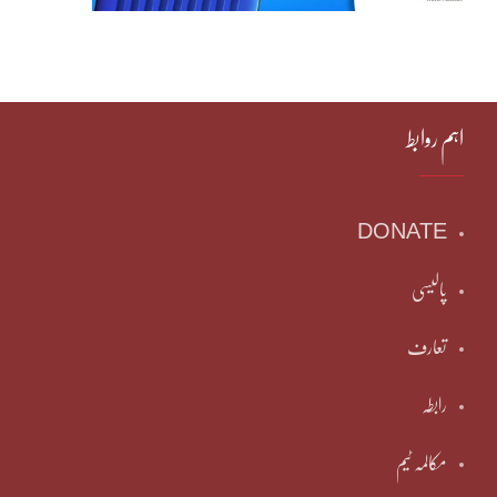
اہم روابط
DONATE
پالیسی
تعارف
رابطہ
مکالمہ ٹیم