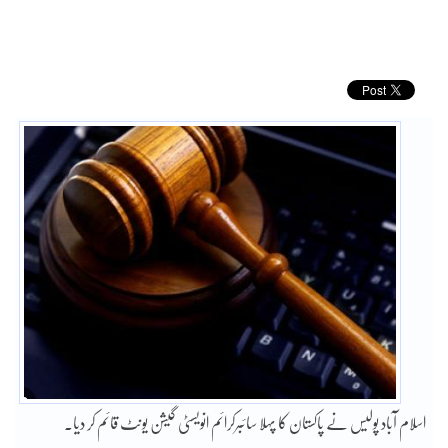
اسلام آباد پولیس نے پاکستان کا پہلا سائبرکرائم انویسٹی گیشن یونٹ قائم کر دیا۔