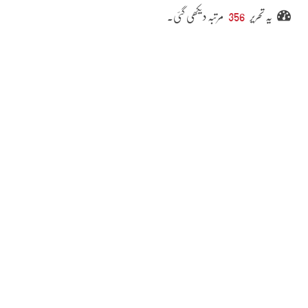
یہ تحریر
356
مرتبہ دیکھی گئی۔