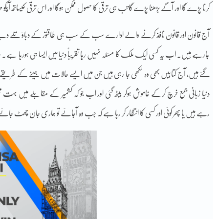
کرنا پڑے گا اور آگے بڑھنا پڑے گاتب ہی ترقی کا حصول ممکن ہوگا اور اس ترقی کیساتھ آپ
آج قانون اور قانون نافذ کرنے والے ادارے سب کے سب ہی طاقتور کے دباؤ تلے دبے 
جارہے ہیں۔ اب یہ کسی ایک ملک کا مسئلہ نہیں رہا تقریباً دنیا میں ایسا ہی ہورہا ہے۔ س
گئے ہیں، آج کتابیں بھی وہ لکھی جا رہی ہیں جن میں ایسے حالات میں جینے کے طریقے 
دنیا زبانی جمع خرچ کرکے خاموش ہوکر بیٹھ گئی اور اب جو کہ کشمیر کے مقابلے میں بہت
رہے ہیں یا پھر کوئی اور کسی کا انتظار کر رہا ہے کہ جب وہ آجائے تو ہماری جان چھٹ جائ