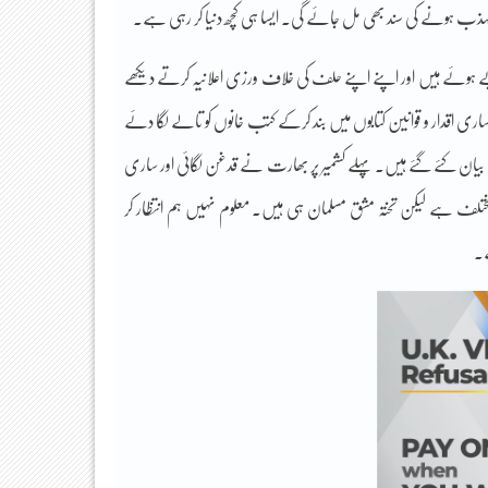
کو مہذب ہونے کی سند بھی مل جائے گی۔ ایسا ہی کچھ دنیا کر رہی ہے۔
ہوئے ہیں اور اپنے اپنے حلف کی خلاف ورزی اعلانیہ کرتے دیکھے
اری اقدار و قوانین کتابوں میں بند کرکے کتب خانوں کو تالے لگا دئے
بیان کئے گئے ہیں۔ پہلے کشمیر پر بھارت نے قدغن لگائی اور ساری
 مختلف ہے لیکن تختہ مشق مسلمان ہی ہیں۔ معلوم نہیں ہم انتظار کر
ے۔