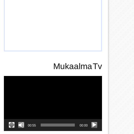
Mukaalma Tv
Video
Player
00:55
00:00