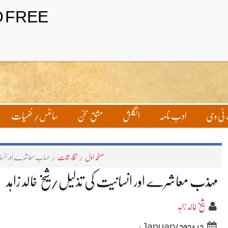
ٹی وی
ادب نامہ
انگلش
مشق سخن
سائنس/ نفسیات
صفحہ اول
/
نگارشات
/
مہذب معاشرے اور انسانی
مہذب معاشرے اور انسانیت کی تذلیل/شیخ خالد زاہد
شیخ خالد زاہد
12 January 2024ء