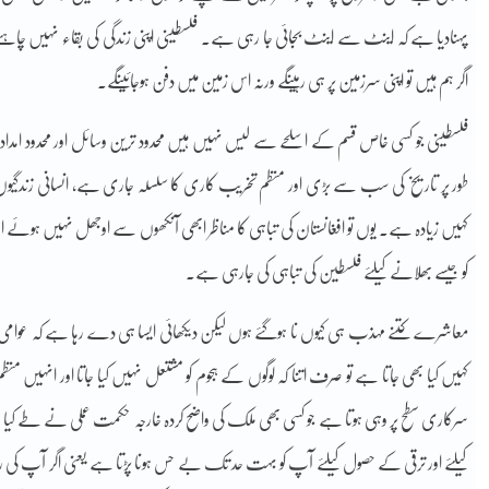
پہنادیا ہے کہ اینٹ سے اینٹ بجائی جا رہی ہے۔ فلسطینی اپنی زندگی کی بقاء نہیں چاہتے و
اگر ہم ہیں تو اپنی سرزمین پر ہی رہینگے ورنہ اس زمین میں دفن ہوجائینگے۔
فلسطینی جو کسی خاص قسم کے اسلحے سے لیس نہیں ہیں محدود ترین وسائل اور محدود امداد 
طور پر تاریخ کی سب سے بڑی اور منظم تخریب کاری کا سلسلہ جاری ہے، انسانی زندگیوں 
کہیں زیادہ ہے۔ یوں تو افغانستان کی تباہی کا مناظر ابھی آنکھوں سے اوجھل نہیں ہوئے اور 
کو جیسے بھلانے کیلئے فلسطین کی تباہی کی جارہی ہے۔
معاشرے کتنے مہذب ہی کیوں نا ہوگئے ہوں لیکن دیکھائی ایسا ہی دے رہا ہے کہ عوامی رائ
کہیں کیا بھی جاتا ہے تو صرف اتنا کہ لوگوں کے ہجوم کو مشتعل نہیں کیا جاتا اور انہ
سرکاری سطح پر وہی ہوتا ہے جو کسی بھی ملک کی واضح کردہ خارجہ حکمت عملی نے طے کیا 
کیلئے اور ترقی کے حصول کیلئے آپ کو بہت حد تک بے حس ہونا پڑتا ہے یعنی اگر آپ کی را