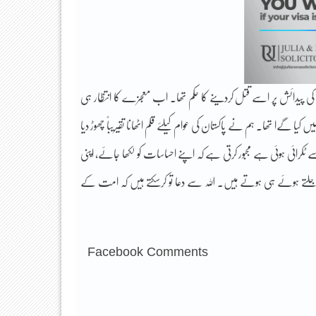
پیدائش پر اسے قتل کردینے کا حکم تھا۔ اب معجزے کا انتظار ہی
 کیا گےا تھا۔ ہم نے پاکستان کی عوام کیلئے قلم اٹھانا تقیریباً چھوڑ دیا
رائی ہوئی ہے مجبور کرتی ہے کہ اپنے احساسات کو لکھا جائے، اپنی
 جلتے ہوئے ہی ہوتے ہیں۔ اللہ سے دعا تو کرسکتے ہیں کہ امت کے
Facebook Comments