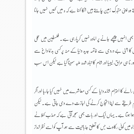
ہ اپنی متبرک زمین چاہتے ہیں انکا کہنا ہے کہ ہ میں کہیں نہیں جانا
بھی انہیں پیچھے جانے پر امادہ نہیں کرپارہی ہے۔ فلسطین میں عملی
کا اتنی بے دردی سے خاتمہ جدید دنیا کے منہ پر کسی بدنما داغ سے
نا ہی عراق، لیبیا اور شام کا تباہ شدہ ملبہ سمیٹا گیا ہے لیکن اس سب
ے کا احترام شائد دنیا کے کسی معاشرے میں نہیں کیا جارہا اور اگر
یں منظم طریقے سے اپنا احتجاج کرنے کی اجازت دے دی جاتی ہے۔ لیکن
ہوا ہوتا ہے۔ یہاں ایک اور بات بھی سمجھ آتی ہے کہ مہذب کہلانے
ہ میں کوئی رکاوٹ جس کا تعلق جذباتیت سے ہو، آپ کو اسے نظر انداز