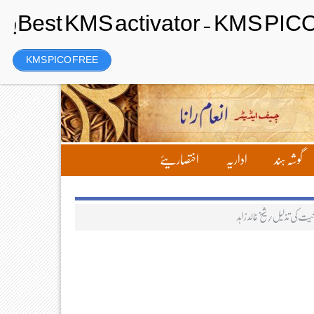
Saturday، 8 August 2026ء
تحریر بھیجیں
لاگ ان
رجسٹر
KMS PICO FREE
گوشہ ہند
اداریہ
اختصاریئے
ت کی تذلیل/شیخ خالد زاہد