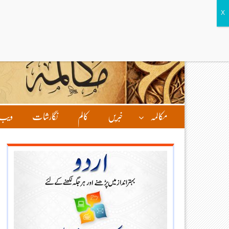
مکالمہ
خبریں
کالم
نگارشات
ویب 