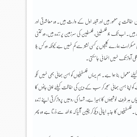
 کی حفاظت پر معمور ہیں اور قبلہ اول کے وارث ہیں۔ وہ معاشرتی اور
کار ہیں۔ اب تک جو فلسطینی، فلسطین کی سرزمین پر زندہ ہیں، وہ کتنی
مسکراہٹ ہمارے کلیجوں پر کسی نشتر سے کم نہیں ہے کیونکہ وہ کس بلا
لی آواز تک نہیں اٹھا ئی جاسکتی۔
ے معمول بنا ہوا ہے۔ ہم یہاں فلسطینیوں کو بہن بھائی بھی نہیں لکھ
و اپنا بہن بھائی سمجھ کر سب کے دین کی حفاظت کیلئے اپنی جانوں کا
 طرف خوشبوؤں کا بسیرا ہے، شہدا کی روحیں پرواز کرتی اپنے زندہ
طینیوں کا جذبہ ایمانی دیکھ کر یقین آگیا کہ جو اللہ سے ڈرتا ہے وہ پھر