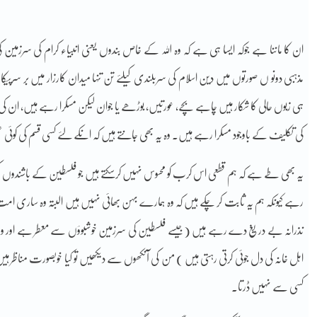
ان کا ماننا ہے جوکہ ایسا ہی ہے کہ وہ اللہ کے خاص بندوں یعنی انبیاء کرام کی سرزمین
مذہبی دونو ں صورتوں میں دین اسلام کی سربلندی کیلئے تن تنہا میدان کارزار میں بر سرپی
ہی زبوں حالی کا شکار ہیں چاہے بچے، عورتیں، بوڑھے یا جوان لیکن مسکرا رہے ہیں، ان کی 
کی تکلیف کے باوجود مسکرا رہے ہیں۔ وہ یہ بھی جانتے ہیں کہ انکے لئے کسی قسم کی کوئی عم
یہ بھی طے ہے کہ ہم قطعی اس کرب کو محسوس نہیں کرسکتے ہیں جو فلسطین کے باشندوں کیلئ
رہے کیونکہ ہم یہ ثابت کر چکے ہیں کہ وہ ہمارے بہن بھائی نہیں ہیں البتہ وہ ساری امت ک
نذرانہ بے دریغ دے رہے ہیں (جیسے فلسطین کی سرزمین خوشبوؤں سے معطر ہے اور وہاں ہر
اہل خانہ کی دل جوئی کرتی رہتی ہیں ) من کی آنکھوں سے دیکھیں تو کیا خوبصورت مناظر ہیں۔ فلس
کسی سے نہیں ڈرتا۔