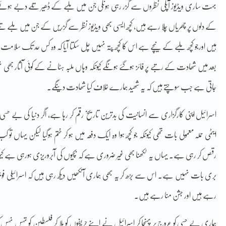
بہت ساری ویڈیوز آپکی نظروں سے گزر رہی ہونگی جن میں ملبے کے ڈھیر تلے دبے ہوئے 
کے دلوں پر چھریاں چلا رہے ہیں، کچھ ایسی بھی ویڈیوز نظر سے گزریں کے جن میں ملب
ہیں اورجو کچھ ملبے کے نیچے ہے اس کا کچھ پتہ نہیں چل سکتا آیا کہ وہ کس حد تک سلامت 
بعد میں شھادت کے رتبے پر فائز ہوگئے ہونگے کیونکہ وہاں ملبہ ہٹانے کے کوئی آثار بھی
جاتی ہے جب سوچتے ہیں کہ یہ شھید ہمارے خلاف کیا شھادت دینگے۔
اسرائیل اپنی کارگزاری سے انسانیت کی بدترین تاریخ رقم کر رہا ہے، اگر دنیا کی بے حسی اپنے 
ایٹمی حملہ معمولی بات تھی کیونکہ جو کچھ ہوا وہ ایک دفعہ میں ہو کر ختم ہوگیا لیکن یہاں 
رقص کر رہی ہے۔ یہاں یہ لکھنا بھی غیر ضروری ہے کہ بچیوں کی آبروریزی ہورہی ہے کیونکہ
بری بات نہیں ہے۔ اس سے بڑھ کر یہ بھی ہماری آنکھیں دیکھ رہی ہیں کہ اسرائیلی
رہے ہیں اور جشن منا رہے ہیں۔
ہماری بے حسی کو عروج پر پہنچا کر اسرائیل نے اپنے حریفوں کو ملا کر فلسطین کو تہس نہس