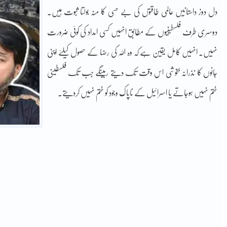
دل دوز داستانیں عالمی طاقتوں کی بے حسی کا منہ بولتا ثبوت ہیں۔
دوسری طرف فلسطینیوں کے مطابق انہیں کسی امداد کی کوئی ضرورت
نہیں۔ انہیں کامل یقین ہے کہ وہ اللہ کی رضا کے حصول کیلئے اپنی
جانوں کا نذرانہ بخوشی اس وقت تک دیتے رہینگے جب تک فلسطینی
ختم نہیں ہوجاتے یا اسرائیل کے ناپاک وجود کو ختم نہیں کردیتے۔