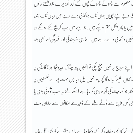
معصوم سے چھوٹے چھوٹے بچوں کے گرد آلود چہرے جو دیکھنے والوں
ے تلے دبے بچے بچیاں جہاں تک دیکھائی دے رہے ہیں وہاں تک زندہ
ہیں یا پھر بلکل ختم ہوچکے ہیں۔ جو ملبے میں دب کر بچ گئے ہونگے وہ
 نہیں دیکھائی دے رہے ہیں۔ ہماری شرمندگی اور افسردگی اور بھی بڑھ
عروج پر نہیں پہنچ چکی تو انہیں پتہ چلتا کہ ہیروشیما اور ناگاساکی پر
تو کب کہاں کیسے کیا ہوگا کچھ پتہ نہیں چل رہا بس موت پورے فلسطین پر
 جو انسانیت کی آبروریزی کر رہا ہے اسکے لئے یہ سب تو کوئی بڑی یا
 فوجی کس طرح سے ٹوٹے ملبے کے ڈھیر بنے مکانوں سے سامان لوٹ
 کرنے کا عملی مظاہرہ کرکے دکھا دیا ہے، اس مقولے کو بھی عملی جامہ