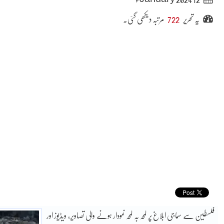
یہ تحریر
722
مرتبہ دیکھی گئی۔
فلسطین سے سماجی ابلاغ پر لمحہ بہ لمحہ نمودار ہونے والی تصاویر، ویڈیوز اور