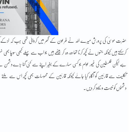
حضرت موسیؑ کی پرورش میرے اللہ نے فرعون کے گھر میں کروائی تھی جب کہ لڑکے کی 
کرسکتے ہیں کیونکہ جنہوں نے کچھ کرنا تھا وہ، وہ کر بیٹھے ہیں جو اب سے پہلے کبھی سوچا بھی نہیں
ہے لیکن فلسطین کی غیور عوام جو کسی سہارے کے بغیر اپنے سے کئی گنا بڑے دشمن سے ٹک
تکلیف سے قارئین کو آگاہ کیا جائے کیونکہ قارئین کے محسوسات بھی کچھ اس سے ملتے
دشمنوں کو نیست و نابود کر دیں۔