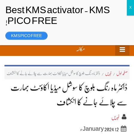
تحریر بھیجیں
لاگ ان
رجسٹر
KMS PICO FREE
مکالمہ
صفحہ اول
/
خبریں
/
ڈاکٹر ماہ رنگ بلوچ کا سوشل میڈیا اکاؤنٹ بھارت سے چلائے جانے کا انکشاف
ڈاکٹر ماہ رنگ بلوچ کا سوشل میڈیا اکاؤنٹ بھارت
سے چلائے جانے کا انکشاف
خبریں
12 January 2024ء