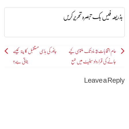
بذریعہ فیس بک تبصرہ تحریر کریں
Post
عام انتخابات 3 ماہ تک ملتوی کیے
جانور کی ہڈی مستقبل کا پتہ کیسے
جانے کی قرارداد سینیٹ میں جمع
بتاتی ہے؟
navigation
Leave a Reply