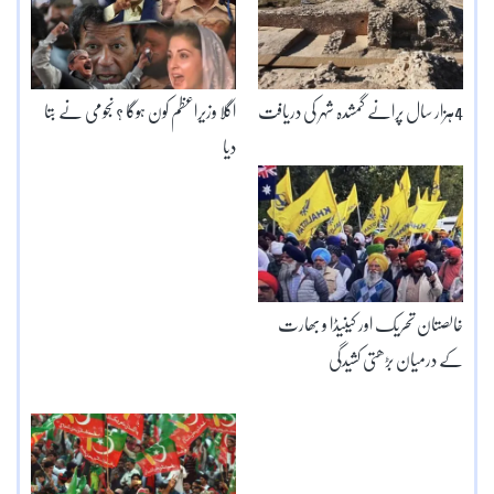
4ہزار سال پرانے گمشدہ شہر کی دریافت
اگلا وزیراعظم کون ہوگا ؟ نجومی نے بتا
دیا
خالصتان تحریک اور کینیڈا و بھارت
کے درمیان بڑھتی کشیدگی