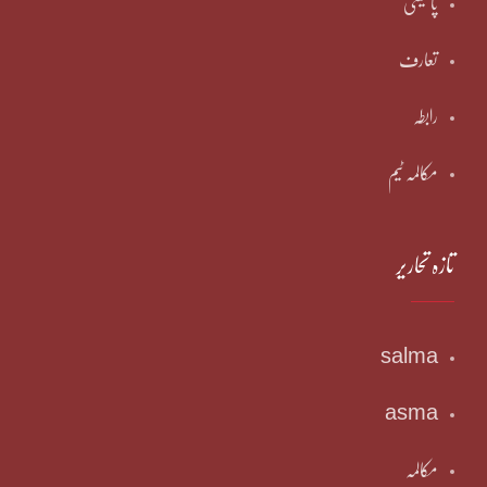
پالیسی
تعارف
رابطہ
مکالمہ ٹیم
تازہ تحاریر
salma
asma
مکالمہ