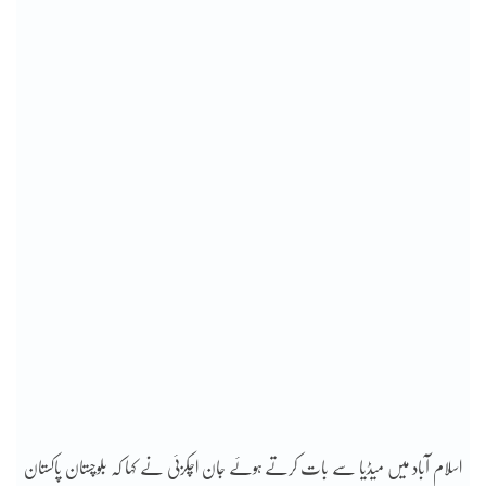
اسلام آباد میں میڈیا سے بات کرتے ہوئے جان اچکزئی نے کہا کہ بلوچستان پاکستان