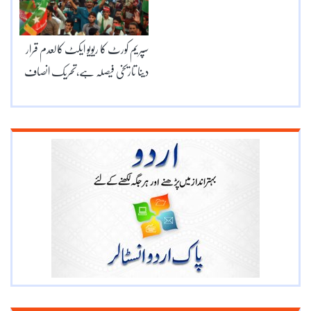
سپریم کورٹ کا ریویو ایکٹ کالعدم قرار
دینا تاریخی فیصلہ ہے،تحریک انصاف