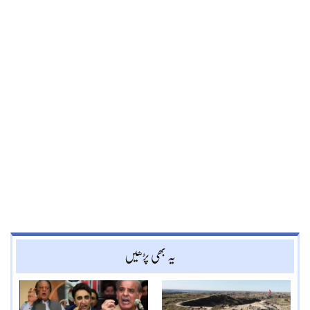
یہ بھی پڑھیں