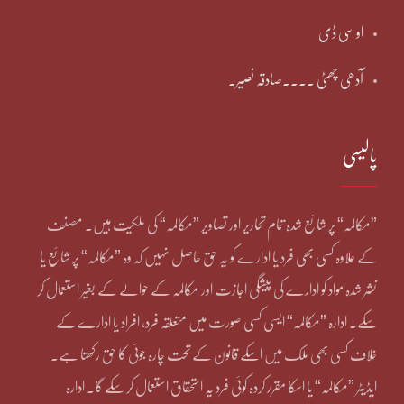
او سی ڈی
آدھی چھٹی ۔۔۔۔صادقہ نصیر۔
پالیسی
”مکالمہ“ پر شائع شدہ تمام تحاریر اور تصاویر ”مکالمہ“ کی ملکیت ہیں۔ مصنف
کے علاوہ کسی بھی فرد یا ادارے کو یہ حق حاصل نہیں کہ وہ ”مکالمہ“ پر شائع یا
نشر شدہ مواد کو ادارے کی پیشگی اجازت اور مکالمہ کے حوالے کے بغیر استعمال کر
سکے۔ ادارہ ”مکالمہ“ ایسی کسی صورت میں متعلقہ فرد، افراد یا ادارے کے
خلاف کسی بھی ملک میں اسکے قانون کے تحت چارہ جوئی کا حق رکھتا ہے۔
ایڈیٹر ”مکالمہ“ یا اسکا مقرر کردہ کوئی فرد یہ استحقاق استعمال کر سکے گا۔ ادارہ