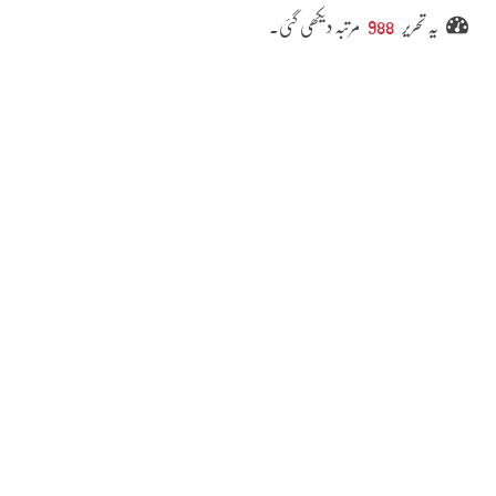
یہ تحریر
988
مرتبہ دیکھی گئی۔