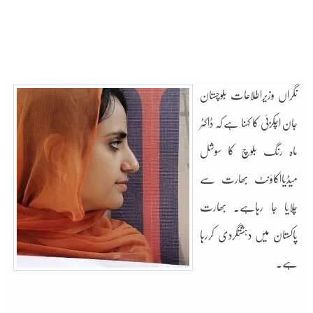
نگراں وزیراطلاعات بلوچستان
جان اچکزئی کا کہنا ہے کہ ڈاکٹر
ماہ رنگ بلوچ کا سوشل
میڈیااکاؤنٹ بھارت سے
چلایا جا رہاہے۔ بھارت
پاکستان میں دہشتگردی کررہا
ہے۔