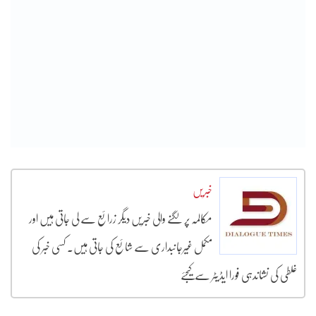
خبریں
مکالمہ پر لگنے والی خبریں دیگر زرائع سے لی جاتی ہیں اور
مکمل غیرجانبداری سے شائع کی جاتی ہیں۔ کسی خبر کی
غلطی کی نشاندہی فورا ایڈیٹر سے کیجئے