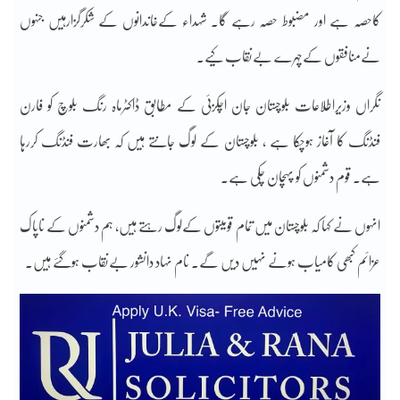
کاحصہ ہے اور مضبوط حصہ رہے گا۔ شہداء کےخاندانوں کے شکرگزارہیں جنہوں
نےمنافقوں کےچہرے بےنقاب کیے۔
نگراں وزیراطلاعات بلوچستان جان اچکزئی کے مطابق ڈاکٹرماہ رنگ بلوچ کو فارن
فنڈنگ کا آغاز ہوچکا ہے ، بلوچستان کے لوگ جانتے ہیں کہ بھارت فنڈنگ کررہا
ہے۔ قوم دشمنوں کو پہچان چکی ہے۔
انہوں نے کہا کہ بلوچستان میں تمام قومیتوں کےلوگ رہتے ہیں، ہم دشمنوں کے ناپاک
عزائم کبھی کامیاب ہونے نہیں دیں گے۔ نام نہاد دانشور بےنقاب ہوگئے ہیں۔