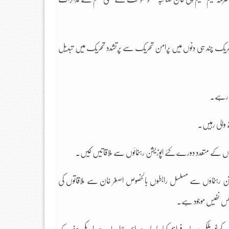
ی تحریک چند ہی دنوں میں پرامن تحریک سے پرتشدد تحریک میں تبدیل
ے رہے۔
 والی رہیں۔
اپوزیشن رہنماؤں سے مسلسل رابطوں بالخصوص اصغر خان سے ملاقاتوں کی
 نفس نفیس موجود ہے۔