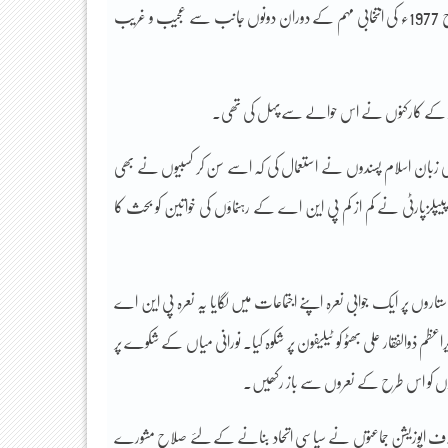
صرف وحشیانہ تشدد کا نشانہ بنایا گیا بلکہ بعض کے ساتھ “فحش سلوک” بھی کیا گیا۔ اسی طرح 1977ء کی انتخابی مہم کے دوران دونوں جانب سے عجیب و غریب
 اتحاد کے کارکنوں نے اس حوالے سےپہل کی تھی۔
ایسی زبان اسلام پسندوں نے استعمال کی کہ اسے سن کر کسبیوں نے بھی
لزپارٹی نے کم از کم پی این اے کے رہنماؤں کی خواتین کو بحث کا
ن دوطرفہ بعض عامیانہ نعروں کے زور و شور کے دوران پیپلزپارٹی نے قومی اتحاد کے 9 ستاروں پر ایک جوابی نعرہ اپنے اجتماعات میں لگایا یہ نعرہ پی این اے
اعظم ذوالفقار علی بھٹو کو ٹیلیفون پر شکوہ کیا۔ نورانی میاں کے شکوے پر
رکنوں کو اس طرح کے نعروں سے باز رکھیں۔
ے خلاف اپوزیشن جماعتوں نے سیاسی اتحاد بنانے کے لئے صلاح مشورے