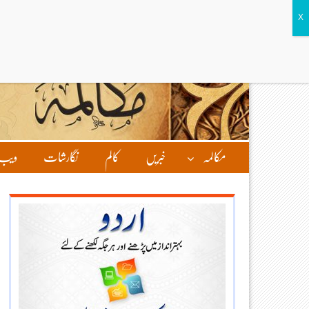
مکالمہ
خبریں
کالم
نگارشات
ویب 