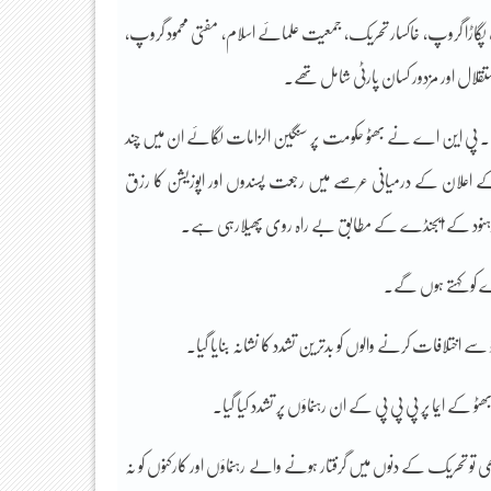
یگ پگاڑا گروپ، خاکسار تحریک، جمعیت علمائے اسلام، مفتی محمود گروپ،
قلال اور مزدور کسان پارٹی شامل تھے۔
وں لیا۔ پی این اے نے بھٹو حکومت پر سنگین الزامات لگائے ان میں چند
نے اور 1977ءمیں عام انتخابات کروانے کے اعلان کے درمیانی عرصے میں رجعت پسندوں اور اپوزیشن کا رزق
یہودوہنود کے ایجنڈے کے مطابق بے راہ روی پھیلارہی ہے۔
ڈے کو کہتے ہوں گے۔
و سے اختلافات کرنے والوں کو بدترین تشدد کا نشانہ بنایا گیا۔
ے ایما پر پی پی پی کے ان رہنماؤں پر تشدد کیا گیا۔
ی تو تحریک کے دنوں میں گرفتار ہونے والے رہنماؤں اور کارکنوں کو نہ