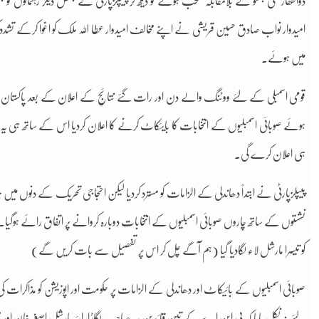
ذوالفقار علی بھٹو کے بلامقابلہ منتخب ہونے کو دیکھ کر پیپلزپارٹی کے بعض دیگر رہنمائوں ک
امیدوار نواب صادق حسین قریشی نے اپنے مخالف امیدوار عطا اللہ ملک کو اغوا کرکے تشدد
میں ہوئے۔
قومی اسمبلی کے لئے ووٹنگ والے دن اور رات گئے نتائج کے اعلان کے بعد پاکستان ق
ہوئے صوبائی اسمبلیوں کے انتخابات کا بایئکاٹ کرنے کا اعلان کردیا اس کے ساتھ ہی یہ کہ
ہی اعلان کرے گی۔
کو تیسرا مارشل لاء لگادیا گیا (ہم آگے چل کر اس پر تفصیل سے بات کریں گے)
صوبائی اسمبلیوں کے بائیکاٹ اور دھاندلی کے الزامات پر حکومت اور اپوزیشن کو مذاکرات کی 
لئے نہ نکل پایا کہ پی این اے کے تین قائدین پیر صاحب پگاڑا، ایئر مارشل اصغر خان اور 