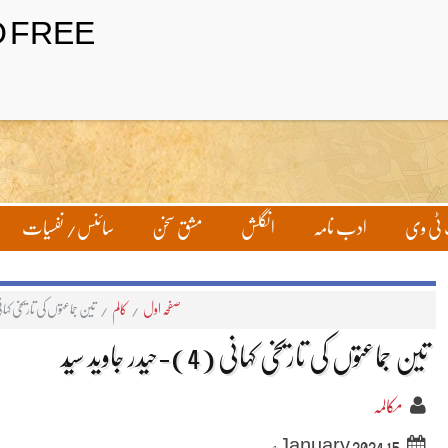
ٹی وی
ادب نامہ
انگلش
مشق سخن
سائنس/ نفسیات
صفحہ اول
/
کالم
/
تین جماعتوں کی تاریخی کہانی (4)-حیدر جاوی
تین جماعتوں کی تاریخی کہانی (4)-حیدر جاوید سیّد
مکالمہ
15 January 2024ء