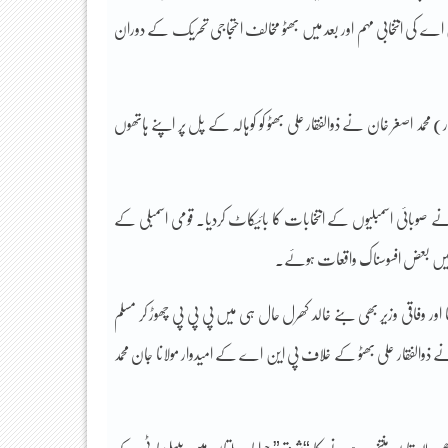
 کی انتخابی مہم اور بعد میں بھٹو مخالف احتجاجی تحریک کے دوران
مد اصغر خان نے ذوالفقار علی بھٹو کو کوہالہ کے پل پر اپنے ہاتھوں
نے صوبائی اسمبلیوں کے انتخابات کا بائیکاٹ کردیا۔ قومی اسمبلی کے
ل میں بعض افسوسناک واقعات ہوئے۔
ور وفاقی وزیر بھی بنے خالد کھرل حال ہی میں پی پی پی چھوڑ کر مسلم
لفقار علی بھٹو کے خلاف پی این اے کے امیدوار مولانا جان محمد