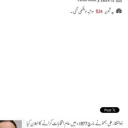
یہ تحریر
534
مرتبہ دیکھی گئی۔
ذوالفقار علی بھٹو نے مارچ1977ء میں عام انتخابات کرانے کا اعلان کیا