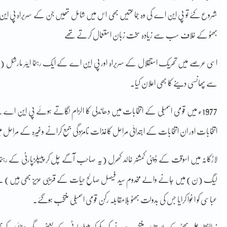
شروع کئے تو پی این اے کی وہ جماعتیں بھی اس میں شامل تھیں جن کے سربراہ پی این اے
بھٹو کے خلاف سب سے زیادہ سخت زبان استعمال کرتے تھے
اسی عرصے میں تحریک استقلال کے سربراہ اور پی این اے کے ایک رہنما ایئر مارشل (ر) مح
سے پھانسی دینے کا بھی اعلان کیا۔
1977ء میں قومی اسمبلی کے انتخابات میں دھاندلی کا الزام لگاتے ہوئے پی این اے 
انتخابات اور ان انتخابات کے ابتدائی مراحل کاغذات نامزدگی جمع کرانے وغیرہ کے مراح
لاڑکانہ میں اسوقت کے ڈپٹی کمشنر خالد کھرل (یہ صاحب آگے چل کر پیپلزپارٹی کے رہنما ا
لیگ (ن) میں جانے والے مخدوم سید فیصل صالح حیات کے قریبی عزیز بھی ہیں) نے ذوا
عباسی کو اغوا کرایا جس کی بدولت بھٹو بلامقابلہ رکن قومی اسمبلی منتخب ہوگئے۔