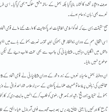
نعرے بھی زبان زد عام ہوئے۔
تلخ حقیقت یہی ہے کہ خود کو اسلامی اخلاقیات اور پاکستانیت کا وارث کہنے والے قومی
اسی انتخابی مہم کے دوران ذوالفقار علی بھٹو کی اہلیہ محترمہ نصرت بھٹو کے بارے میں 
دانتوں میں انگلیاں دبالیں۔ پیپلزپارٹی کی جانب سے بھی سخت جواب دیئے گئے لیکن پیپ
موضوع نہیں بنایا۔
ا
مخالفین کی زبانوں پر چڑھا تو جمعیت علمائے پاکستان کے سربراہ علامہ شاہ احمد نورانیؒ نے وزیر
بھٹو نے حفیظ پیرزادہ، شیخ رشید اور ناصر علی رضوی کو طلب کرکے انہیں ہدایت دی کہ کا
تاریخ کا جبر کہیں یا زمینی حقائق چند برس بعد جب تیسرے فوجی آمر جنرل ضیاء الحق ک