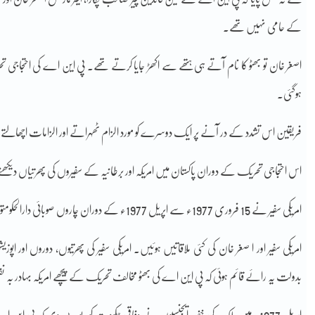
کے حامی نہیں تھے۔
اصغر خان تو بھٹو کا نام آتے ہی ہتھے سے اکھڑ جایا کرتے تھے۔ پی این اے کی احتجاج
ہوگئی۔
فریقین اس تشدد کے در آنے پر ایک دوسرے کو مورد الزام ٹھہراتے اور الزامات اچھالت
اس احتجاجی تحریک کے دوران پاکستان میں امریکہ اور برطانیہ کے سفیروں کی پھرتیاں دیکھنے
امریکی سفیر نے 15 فروری 1977ء سے اپریل 1977ء کے دوران چاروں صوبائی دارالحکومتوں کے متعدد دورے کئے اپوزیشن رہنمائوں سے ملاقاتیں کیں۔
امریکی سفیر اور ا صغر خان کی کئی ملاقاتیں ہوئیں۔ امریکی سفیر کی پھرتیوں، دوروں اور 
بدولت یہ رائے قائم ہوئی کہ پی این اے کی بھٹو مخالف تحریک کے پیچھے امریکہ بہادر بہ