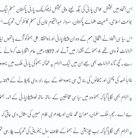
اس اتحاد میں نیشنل عوامی پارٹی کی جگہ لینے والی نیشنل ڈیموکریٹک پارٹی پاکستان مسلم ل
جماعت اسلامی، جمعیت علمائے پاکستان، سردار عبدالقیوم خان کی مسلم کانفرنس، تحریک است
اس سیاسی اتحاد نے انتخابی مہم کے دوران پیپلزپارٹی اور ذوالفقار علی بھٹو کو آڑے ہاتھ
الزامات تو وہی تھے جو بھٹو کے اقتدار میں آ
رہے۔ کچھ تازہ الزامات بھی بھے ان میں ایک الزام یہ تھا کہ بھٹو کی پارٹی ملک میں 
غالباً جمعہ کی چھٹی اور میخانوں کی بندش ہی یہودوہنود کے بے راہ روی پھیلانے کے ایجن
یہ الزام بھی لگایا گیا کہ بھٹو دور میں سیاسی مخالفین کے ساتھ ساتھ خود پیپلزپارٹی کے اندر بھٹ
جے اے رحیم، ملک سلمان، معراج محمد خان اور چودھری غلام حسین کی مثال دی جاتی کہ بھٹو ک
یہ الزام بھی لگایا گیا کہ جب اپوزیشن نے بھٹو کے خلاف سول نافرمانی کی تحریک چلارہی تھ