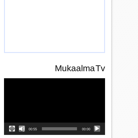
Mukaalma Tv
Video
Player
00:55
00:00