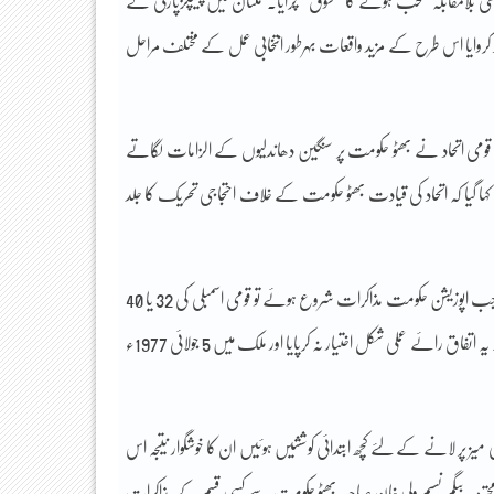
و بھی بلامقابلہ منتخب ہونے کا “شوق” چرایا۔ ملتان میں پیپلزپارٹی کے
 کروایا اس طرح کے مزید واقعات بہرطور انتخابی عمل کے مختلف مراحل
ومی اتحاد نے بھٹو حکومت پر سنگین دھاندلیوں کے الزامات لگاتے
ا گیا کہ اتحاد کی قیادت بھٹو حکومت کے خلاف احتجاجی تحریک کا جلد
پیپلزپارٹی نے ابتداً دھاندلی کے الزامات کو مسترد کردیا لیکن احتجاجی تحریک کے دنوں میں جب اپوزیشن حکومت مذاکرات شروع ہوئے تو قومی اسمبلی کی 32 یا 40
نشستوں کے ساتھ چاروں صوبائی اسمبلیوں کے انتخابات دوبارہ کروانے پر اتفاق رائے ہوگیا۔ یہ اتفاق رائے عملی شکل اختیار نہ کرپایا اور ملک میں 5 جولائی 1977ء
میز پر لانے کے لئے کچھ ابتدائی کوششیں ہوئیں ان کا خوشگوار نتیجہ اس
محترمہ بیگم نسیم ولی خان صاحبہ بھٹو حکومت سے کسی قسم کے مذاکرات