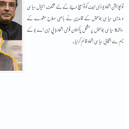
تو اپوزیشن اتحاد یو ڈی ایف کو توسیع دینے کے لئے مختلف الخیال سیاسی
و مذہبی سیاسی جماعتوں کے قائدین نے باہمی صلاح مشورے کے
ساتھ 9 سیاسی جماعتوں پر مشتمل پاکستان قومی اتحاد (پی این اے) کے
نام سے انتخابی سیاسی اتحاد قائم کرلیا۔