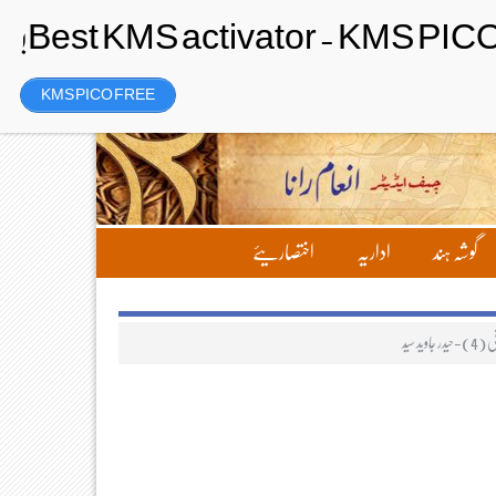
Thursday، 6 August 2026ء
تحریر بھیجیں
لاگ ان
رجسٹر
KMS PICO FREE
گوشہ ہند
اداریہ
اختصاریئے
د سیّد