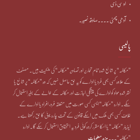
او سی ڈی
آدھی چھٹی ۔۔۔۔صادقہ نصیر۔
پالیسی
”مکالمہ“ پر شائع شدہ تمام تحاریر اور تصاویر ”مکالمہ“ کی ملکیت ہیں۔ مصنف
کے علاوہ کسی بھی فرد یا ادارے کو یہ حق حاصل نہیں کہ وہ ”مکالمہ“ پر شائع یا
نشر شدہ مواد کو ادارے کی پیشگی اجازت اور مکالمہ کے حوالے کے بغیر استعمال کر
سکے۔ ادارہ ”مکالمہ“ ایسی کسی صورت میں متعلقہ فرد، افراد یا ادارے کے
خلاف کسی بھی ملک میں اسکے قانون کے تحت چارہ جوئی کا حق رکھتا ہے۔
ایڈیٹر ”مکالمہ“ یا اسکا مقرر کردہ کوئی فرد یہ استحقاق استعمال کر سکے گا۔ ادارہ
”مکالمہ“۔۔۔
مزید معلومات