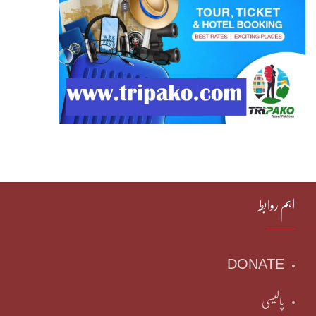
اہم روابط
DONATE
پالیسی