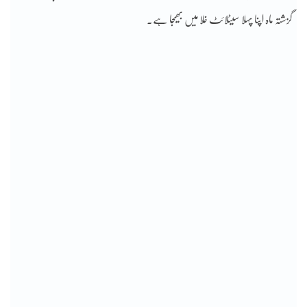
گزشتہ ماہ اپنا پہلا سیٹلائٹ خلا میں بھیجا ہے۔