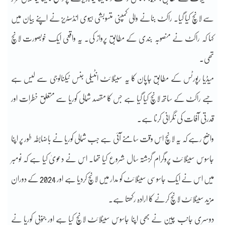
سے لانچ کیا گیا۔ راکٹ بنانے والی کمپنی متسوبشی ہیوی انڈسٹریز نے اپنے بیان میں
کہا کہ راکٹ نے منصوبہ بندی کے مطابق پرواز کی۔ یہ واقعی ایک خوبصورت لانچ
تھی۔
میڈیا رپورٹس کے مطابق جاپان کا یہ سیٹلائٹ انٹیلی جنس ٹیکنالوجی سے لیس ہے
جسے راکٹ کے ساتھ لانچ کیا گیا ہے جس کا مقصد شمالی کوریا سے متعلق خطرات اور
قدرتی آفات کی نگرانی کرنا ہے۔
واضح رہے کہ یہ لانچ اس وقت سامنے آئی ہے جب شمالی کوریا نے باضابطہ طور پر اپنا
جاسوس سیٹلائٹ پروگرام گزشتہ سال شروع کیا تھا۔ اس نے دعویٰ کیا ہے کہ نومبر
میں اس نے ایک جاسوسی سیٹلائٹ کو مدار میں لانچ کردیا ہے اور 2024 کے دوران
مزید سیٹلائٹ لانچ کرنے کا ارادہ رکھتا ہے۔
دوسری جانب چین نے بھی اپنا جاسوس سیٹلائٹ لانچ کیا ہے اور جنوبی کوریا نے