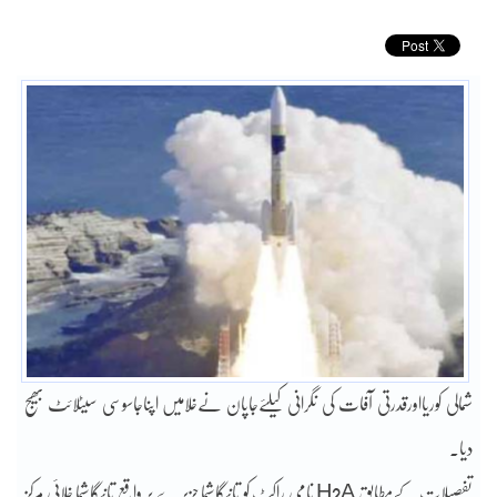
شمالی کوریااورقدرتی آفات کی نگرانی کیلئےجاپان نےخلامیں اپناجاسوسی سیٹلائٹ بھیج
دیا۔
تفصیلات کےمطابق H2A نامی راکٹ کو تانیگاشیما جزیرے پر واقع تانیگاشیما خلائی مرکز