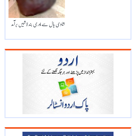
شادی ہال سے بوری بند لاشیں برآمد