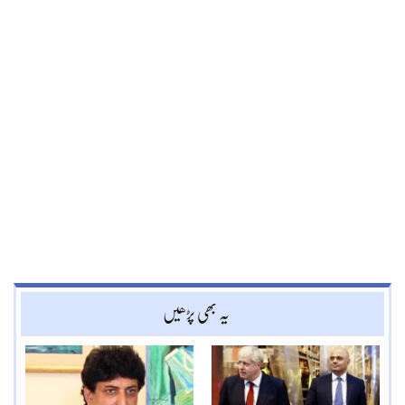
یہ بھی پڑھیں