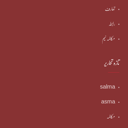
تعارف
رابطہ
مکالمہ ٹیم
تازہ تحاریر
salma
asma
مکالمہ