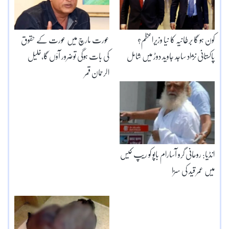
کون ہو گا برطانیہ کا نیا وزیراعظم؟
عورت مارچ میں عورت کے حقوق
پاکستانی نژاد ساجد جاوید دوڑ میں شامل
کی بات ہوگی توضرور آؤں گا،خلیل
الرحمان قمر
انڈیا: روحانی گرو آسارام باپو کو ریپ کیس
میں عمر قید کی سزا