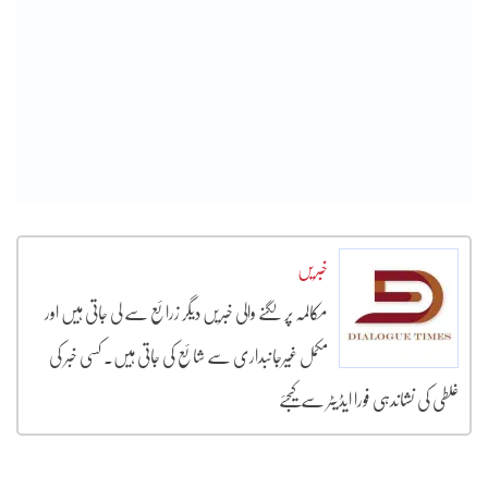
خبریں
مکالمہ پر لگنے والی خبریں دیگر زرائع سے لی جاتی ہیں اور
مکمل غیرجانبداری سے شائع کی جاتی ہیں۔ کسی خبر کی
غلطی کی نشاندہی فورا ایڈیٹر سے کیجئے