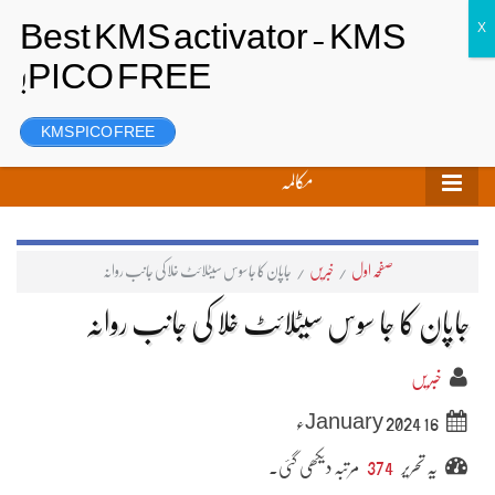
تحریر بھیجیں
لاگ ان
رجسٹر
KMS PICO FREE
مکالمہ
صفحہ اول
/
خبریں
/
جاپان کا جا سوس سیٹلائٹ خلا کی جانب روانہ
جاپان کا جا سوس سیٹلائٹ خلا کی جانب روانہ
خبریں
16 January 2024ء
یہ تحریر
374
مرتبہ دیکھی گئی۔