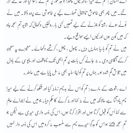
اے انسان ! تم نے میرا ساتھ کیوں چھوڑا ؟ ہر موڑ پر تم نے رسوا کیا اور حد سے گزر
گئے۔ میں پھر بھی خاموش تماشائی تمھارے کیے پر خاموشی سے پردہ ڈالا۔ میں نے
ٹوٹے ہوئے رشتہ کو جوڑنے کے لیے تمھیں کئی بار رونقیں دکھائی کہ شاید تم سمجھ جاو
کہ میں کون ہوں اور کیوں ایسے مواقع دیے۔
میں نے تم کو بارہا بہاریں دیں۔ پھول ، پھل ، کرشمے دکھائے۔ معجزے پہ معجزہ
کرکے آگاہی دی ۔ نہ جانے کس بات پر تم ابھی تک ناواقف اور مایوسی کے بادل
میں تلاش گم شدہ ہو۔ جہاں پر تم کو اپنا سایہ بھی نہ مل پایا ہے میں حاضر ۔
اے رشوت کے مارے ! تم کو اس نے بدنام زمانہ کیا اور شکوہ کرنے کے لیے میرا
نام یاد آتا ہے حالانکہ میں نے نہ کہا اور نہ کرنے کا حکم دیا۔ جو میں نے ابتدائے عالم
سے کہا اُس کو قبول کرتا ہوں اور اقرار کرتا ہوں، اس کی ذمہ داری میری ہے لیکن جو
تم سمجھ بیھٹے ہو اس کو ہرگز میرے نام سے منسوب نہ کرو میں اس کی ذمہ دار نہیں