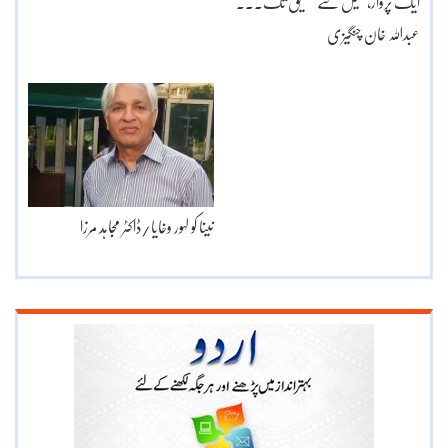
ایک پرواز، تخیل سے تخلیق تک۔۔۔
عبداللہ خان چنگیزی
نینا کو لہور وخایا/ڈاکٹر مجاہد مرزا