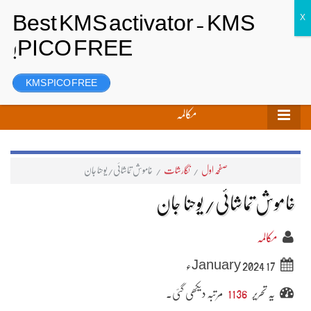
تحریر بھیجیں
لاگ ان
رجسٹر
KMS PICO FREE
مکالمہ
صفحہ اول
/
نگارشات
/
خاموش تماشائی/یوحنا جان
خاموش تماشائی/یوحنا جان
مکالمہ
17 January 2024ء
یہ تحریر
1136
مرتبہ دیکھی گئی۔