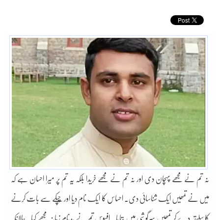
نہ تم نے مجھے پہچان دی اور نہ تم نے مجھے خریدا بلکہ یہ تم پر میرا احسان ہے کہ
میں نے تمھیں ایک شناسائی دی۔ احساس کا ایک نام دیا اور چُپکے سے بات کرنے
کا سلیقہ دے کر تمھیں سرگوشی میں بتایا۔ افسوس تم نے بدنام زمانہ مجھے کیا۔ حالانکہ