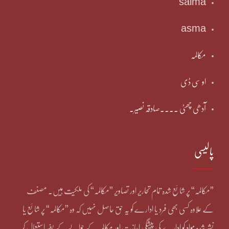
salma
asma
مکالمہ
او سی ڈی
آدھی چھٹی ۔۔۔۔صادقہ نصیر۔
پالیسی
”مکالمہ“ پر شائع شدہ تمام تحاریر اور تصاویر ”مکالمہ“ کی ملکیت ہیں۔ مصنف
کے علاوہ کسی بھی فرد یا ادارے کو یہ حق حاصل نہیں کہ وہ ”مکالمہ“ پر شائع یا
نشر شدہ مواد کو ادارے کی پیشگی اجازت اور مکالمہ کے حوالے کے بغیر استعمال کر