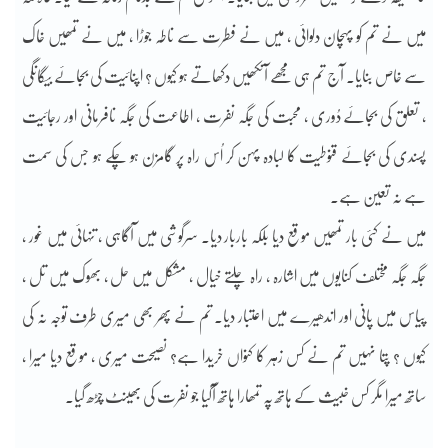
میں نے تم کو پہچان دلوائی ، میں نے فطرت سے ناطہ جوڑا ، میں نے تمھیں خاک
سے خاص بنایا۔ آج تم ہی مجھے آنکھیں دکھاتے ہو کیوں ؟ اپنائیت کی بجائے بیگانگی
، تعلق کی بجائے دُوری ، محبت کی جگہ نفرت ، اطاعت کی جگہ نافرمانی اور رجائیت
پسندی کی بجائے قنوطیت کا لبادہ پہن کر اُس راہ پر گامزن ہو چکے ہو جس کی سمت
ہے نہ تعین ہے۔
میں نے کئی بار تمھیں موقع دیا بلکہ باربار دیا۔ سرگوشی میں آگاہی ، تنہائی میں غور ،
جگہ جگہ مختلف کنایوں میں اشارہ ، راہ چلتے خیال ، مشکل میں حل ، بھوک میں تل ،
پیاس میں پانی اور اندھیرے میں اعتبار دیا۔ تم نے پھر بھی میری طرف توجہ نہ کی
کیوں ؟ پتا نہیں تم نے کس زہر کا کنواں خریدا ہے؟ نصیحت میری ، موقع دیا میرا ،
ساتھ میرا مگر کس خبیث کے ہاتھ پہ تمھارا ہاتھ آگیا جو نفرت کی بھینٹ چڑھ گیا۔