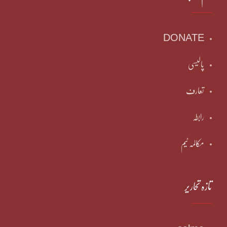
DONATE
پالیسی
تعارف
رابطہ
مکالمہ ٹیم
تازہ تحاریر