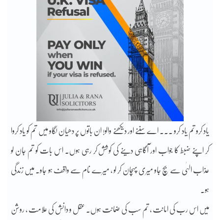
یاد کرو تم یاد کرو ۔۔۔ اے سُننے اور دیکھنے والو! ان باتوں پر دھیان لگاو میں تم کو یاد کروا
کر اپنے ضبط کا جواب اور آگاہی دینے کی کوشش کر رہی ہوں۔ اس بات کو تم جان لو
عذاب الہٰی سے بچ جاو میری پہچان کر لو ، میرے نام سے واقف ہو جاو۔ میں زندگی
ہو۔
میں اس رب کی امانت ، تم سب کی ضمانت ہوں۔ عقل و دانش کی علامت ، روشن