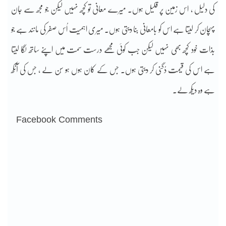
کی دلیل ، اس زمین پر قلیل ہوں۔ میرے معانی تو کچھ نہیں لیکن جو مجھ سے جان
پہچان کر لیتا ہے اس کو بامعانی بنا دیتی ہوں۔ میری اہمیت اُس صفر کی مانند ہے جو
بذات خود کچھ بھی نہیں لیکن جب کوئی مجھے درست سمت میں اپنے ساتھ لگا لیتا
ہے اس کی قیمت دُگنی کر دیتی ہوں۔ جس کے کان ہوں ہو سُن لے ، جس کی آنکھ
ہے وہ دیکھ لے۔
Facebook Comments