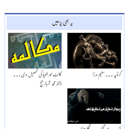
یہ بھی پڑھیں
کزناپہ ۔۔۔ سلیم مرزا
کانٹ اور انبیا کی تحصیل ِ وحی۔۔۔
ڈاکٹر محمد شہباز منج