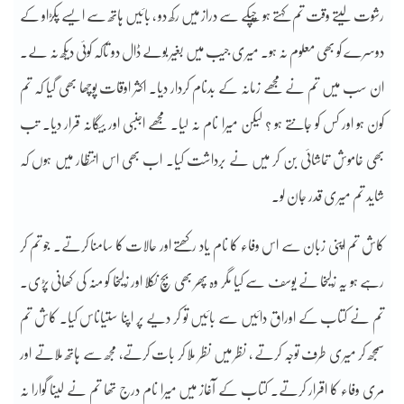
رشوت لیتے وقت تم کہتے ہو چُپکے سے دراز میں رکھ دو ، بائیں ہاتھ سے ایسے پکڑاو کے
دوسرے کو بھی معلوم نہ ہو۔ میری جیب میں بغیر بولے ڈال دو تاکہ کوئی دیکھ نہ لے۔
ان سب میں تم نے مجھے زمانہ کے بدنام کردار دیا۔ اکثر اوقات پوچھا بھی گیا کہ تم
کون ہو اور کس کو جانتے ہو ؟ لیکن میرا نام نہ لیا۔ مجھے اجنبی اور بیگانہ قرار دیا۔ تب
بھی خاموش تماشائی بن کر میں نے برداشت کیا۔ اب بھی اس انتظار میں ہوں کہ
شاید تم میری قدر جان لو۔
کاش تم اپنی زبان سے اس وفاء کا نام یاد رکھتے اور حالات کا سامنا کرتے۔ جو تم کر
رہے ہو یہ زلیخا نے یوسف سے کیا مگر وہ پھر بھی بچ نکلا اور زلیخا کو منہ کی کھانی پڑی۔
تم نے کتاب کے اوراق دائیں سے بائیں تو کر دیے پر اپنا ستیاناس کیا۔ کاش تم
سمجھ کر میری طرف توجہ کرتے ، نظر میں نظر ملا کر بات کرتے، مجھ سے ہاتھ ملاتے اور
مری وفاء کا اقرار کرتے۔ کتاب کے آغاز میں میرا نام درج تھا تم نے لینا گوارا نہ