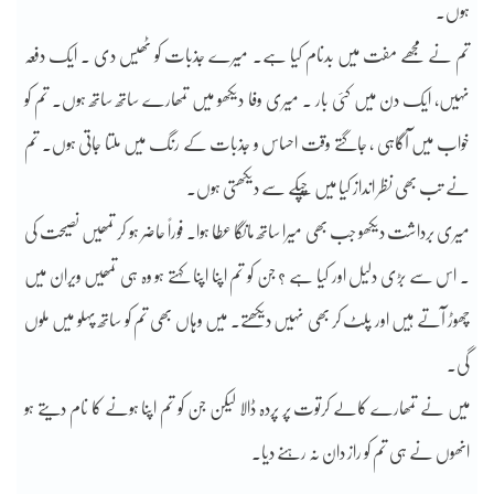
ہوں۔
تم نے مجھے مفت میں بدنام کیا ہے۔ میرے جذبات کو ٹھیس دی ۔ ایک دفعہ
نہیں، ایک دن میں کئی بار ۔ میری وفا دیکھو میں تمھارے ساتھ ساتھ ہوں۔ تم کو
خواب میں آگاہی ، جاگتے وقت احساس و جذبات کے رنگ میں ملتا جاتی ہوں۔ تم
نے تب بھی نظر انداز کیا میں چُپکے سے دیکھتی ہوں۔
میری برداشت دیکھو جب بھی میرا ساتھ مانگا عطا ہوا۔ فوراً حاضر ہو کر تمھیں نصیحت کی
۔ اس سے بڑی دلیل اور کیا ہے ؟ جن کو تم اپنا اپنا کہتے ہو وہ ہی تمھیں ویران میں
چھوڑ آتے ہیں اور پلٹ کر بھی نہیں دیکھتے۔ میں وہاں بھی تم کو ساتھ پہلو میں ملوں
گی۔
میں نے تمھارے کالے کرتوت پر پردہ ڈالا لیکن جن کو تم اپنا ہونے کا نام دیتے ہو
انھوں نے ہی تم کو راز دان نہ رہنے دیا۔