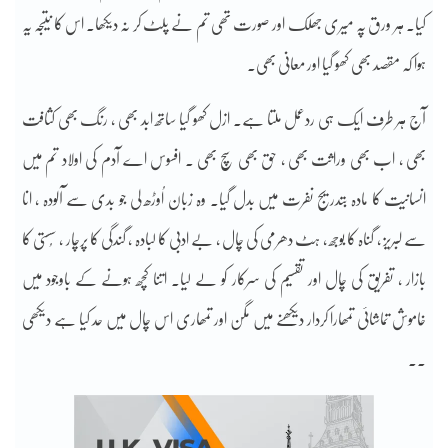
کیا۔ ہر ورق پہ میری جھلک اور صورت تھی تم نے پلٹ کر نہ دیکھا۔ اس کا نتیجہ یہ
ہوا کہ مقصد بھی کھو گیا اور معانی بھی۔
آج ہر طرف ایک ہی ردعمل ملتا ہے۔ ازل کھو گیا ساتھ ابد بھی ، رنگ بھی کثافت
بھی ، اب بھی وراثت بھی ، حق بھی سچ بھی ۔ افسوس اے آدم کی اولاد تم میں
انسانیت کا مادہ بتدریج نفرت میں بدل گیا۔ وہ زبان اُوڑھ لی جو بدی سے آلودہ ، انا
سے لبریز ، گناہ کا بوجھ ، ہٹ دھرمی کی چال ، بے ادبی کا لبادہ ، گندگی کا پرچار ، سُستی کا
بازار ، تفریق کی چال اور تقسیم کی سرکار کو لے لیا۔ اتنا کچھ ہونے کے باوجود میں
خاموش تماشائی تمھارا کردار دیکھنے میں مگن اور تمھاری اس چال میں حد کیا ہے دیکھی
۔۔