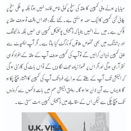
میڈیا پر ہونے والی کمپین کا حلقہ کی سطح پر کوئی خاص فائدہ نہیں ہوتا بلکہ یہ ملکی سطح پر
چلائی گئی کمپین کا ایک حصہ ہو سکتی ہے۔ کہنے لگے: شاہ اس وقت تو صرف حلقہ پر
فوکس ہے۔ میں نے انہیں بتایا کہ ڈیجیٹل پولیٹیکل کمپین ہی نہیں بلکہ مارکیٹنگ
اور برانڈنگ میں بھی مخصوص علاقوں کو ٹارگٹ کیا جاتا ہے۔ اگر آپ ایکسپرٹ سے
اپنی کمپین ڈیزائن کرائیں گے تو آپ کی کمپین صرف آپ کے حلقہ کے افراد کو ہی
نظر آ رہی ہو گی اور اگر اس پر تھوڑا زیادہ بجٹ لگا دیں گے تو اس بات کی گارنٹی ہو گی
کہ الیکشن تک آپ کے حلقے کے ہر ایسے فرد تک آپ کی کمپین کا اشتہار پہنچ چکا ہو
گا جو یہاں سے آن لائن ہوا ہو گا۔ روایتی الیکشن مہم میں بات لاکھوں سے کروڑوں
تک پہنچ چکی ہے لیکن اس کے مقابلے میں ڈیجیٹل کمپین بہت سستی ہے۔