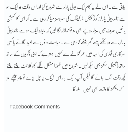
چلاتی ہے۔ اس نے یہ کام ایک بیوٹی پارلر سے شروع کیا اور اس وقت وہ ایک سو
سے زائد بیوٹی پارلرز کو ڈیجیٹل مارکیٹنگ کی سروسز مہیا کر رہی ہے۔ اگر اس کا کمیشن
یا فیس صرف تین ہزار روپے بھی ہو تو اندازاہ لگا لیں کہ ماہانہ ایک سو سے زائد بیوٹی
پارلرز سے وہ کتنے پیسے گھر بیٹھے کما رہی ہے۔ سیاست دانوں سے امید لگانے یا کسی
سرکاری نوکری کی امید میں عمر گنوانے سے کہیں بہتر ہے کہ اپنی ڈگریوں کے ساتھ
ساتھ ڈیجیٹل سکلز بھی سیکھ لیں۔ شروع میں تھوڑا مشکل لگے گا، کلائنٹ بنتے بنتے
کچھ وقت لگ جائے گا لیکن آپ ایک بار اس ٹریک پر چل پڑے تو پھر پیچھے مڑ
کے دیکھنے کا وقت بھی نہیں ملے گا۔
Facebook Comments