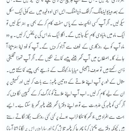
کے بعد ویڈیو ایڈیٹنگ، گرافک ڈیزائننگ، ایس ای او وغیرہ میں سے کوئی ایک سکل
سیکھ لیں۔ اگر آپ کسی ایکسپرٹ کے پاس مفت کام کر کے بھی یہ ہنر سیکھ لیں تو
ایک ماہ میں بنیادی کام سیکھ جائیں گے۔ اگلا ایک ماہ اس کی پریکٹس کر لیں۔ یہ دو
ماہ آپ کو بے روزگاری کے خوف سے آزاد کر دیں گے۔ آپ کو خود اپنا ہنر بیچنا آ
جائے گا۔ اصطلاح میں آپ گھر بیٹھے پیسے کمانے لگیں گے۔ اگر آپ تھوڑا تخلیقی
ذہن رکھتے ہیں تو صرف ڈیجیٹل میڈیا مارکیٹنگ کے ذریعے بھی پیسے کما سکتے ہیں۔
مثال کے طور پر آپ اپنے علاقے کے دو تین پلمبرز سے بات کر لیں اور کمیشن پر
ان کے لیے کام کر لیں۔ اب آپ اپنے علاقے کو ٹارگٹ کر کے کمپین لگا دیں کہ
اگر کسی کو پلمبر کی ضرورت ہے تو وہ اپنے دفتر یا گھر بیٹھے پلمبر گھر بلا سکتا ہے۔ ایسے
بہت سے افراد ہیں جو گھر کا نلکا خراب ہونے پر کئی کئی روز تک جگاڑ لگاتے رہتے
ہیں کیونکہ دفتر سے چھٹی کرنا پھر جا کر پلمبر تلاش کرنا اور سارا دن اس پر لگانا اتنا آسانا