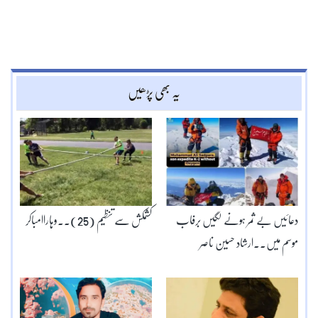
یہ بھی پڑھیں
دعائیں بے ثمر ہونے لگیں برفاب
کشمکش سے تنظیم (25)۔۔وہاراامباکر
موسم میں۔۔ارشاد حسین ناصر