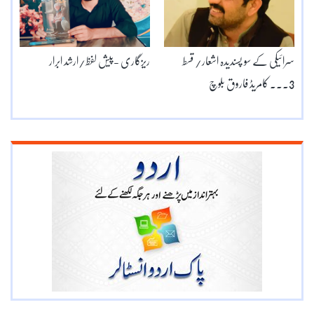
سرائیکی کے سو پسندیدہ اشعار/ قسط
ریزگاری -پیش لفظ/ارشد ابرار
3۔۔۔ کامریڈ فاروق بلوچ