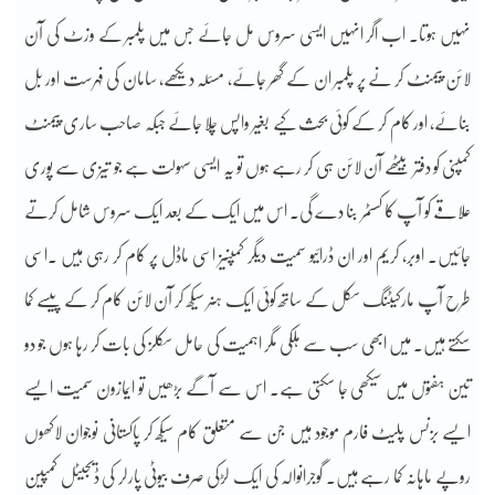
نہیں ہوتا۔ اب اگر انہیں ایسی سروس مل جائے جس میں پلمبر کے وزٹ کی آن
لائن پیمنٹ کر نے پر پلمبر ان کے گھر جائے، مسئلہ دیکھے، سامان کی فہرست اور بل
بنائے، اور کام کر کے کوئی بحث کیے بغیر واپس چلا جائے جبکہ صاحب ساری پیمنٹ
کمپنی کو دفتر بیٹھے آن لائن ہی کر رہے ہوں تو یہ ایسی سہولت ہے جو تیزی سے پوری
علاقے کو آپ کا کسٹمر بنا دے گی۔ اس میں ایک کے بعد ایک سروس شامل کرتے
جائیں۔ اوبر، کریم اور ان ڈرائیو سمیت دیگر کمپنیز اسی ماڈل پر کام کر رہی ہیں ۔اسی
طرح آپ مارکیٹنگ سکل کے ساتھ کوئی ایک ہنر سیکھ کر آن لائن کام کر کے پیسے کما
سکتے ہیں۔ میں ابھی سب سے ہلکی مگر اہمیت کی حامل سکلز کی بات کر رہا ہوں جو دو
تین ہفتوں میں سیکھی جا سکتی ہے۔ اس سے آگے بڑھیں تو ایمازون سمیت ایسے
ایسے بزنس پلیٹ فارم موجود ہیں جن سے متعلق کام سیکھ کر پاکستانی نوجوان لاکھوں
روپے ماہانہ کما رہے ہیں۔ گوجرانوالہ کی ایک لڑکی صرف بیوٹی پارلر کی ڈیجیٹل کمپین