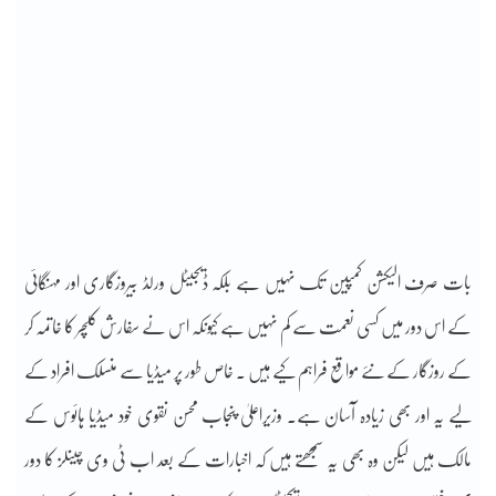
بات صرف الیکشن کمپین تک نہیں ہے بلکہ ڈیجیٹل ورلڈ بیروزگاری اور مہنگائی
کے اس دور میں کسی نعمت سے کم نہیں ہے کیونکہ اس نے سفارش کلچر کا خاتمہ کر
کے روزگار کے نئے مواقع فراہم کیے ہیں ۔ خاص طور پر میڈیا سے منسلک افراد کے
لیے یہ اور بھی زیادہ آسان ہے۔ وزیراعلیٰ پنجاب محسن نقوی خود میڈیا ہائوس کے
مالک ہیں لیکن وہ بھی یہ سمجھتے ہیں کہ اخبارات کے بعد اب ٹی وی چینلز کا دور