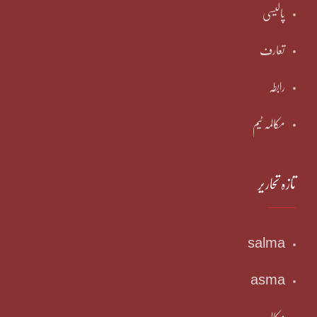
پالیسی
تعارف
رابطہ
مکالمہ ٹیم
تازہ تحاریر
salma
asma