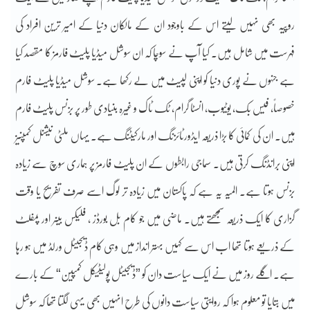
روپیہ بھی نہیں لیتے اس کے باوجود ان کے مالکان دنیا کے امیر ترین افراد کی
فہرست میں شامل ہیں۔ کیا آپ نے سوچا کہ ان سوشل میڈیا پلیٹ فارمز کا مقصد کیا
ہے جنہوں نے پوری دنیا کو اپنی لپیٹ میں لے رکھا ہے۔ سوشل میڈیا پلیٹ فارم
خصوصاً، فیس بک، یوٹیوب، انسٹا گرام، ٹک ٹاک و غیرہ بنیادی طور پر بزنس پلیٹ فارم
ہیں۔ ان کی کمائی کا بڑا ذریعہ ایڈورٹائزنگ اور مارکیٹنگ ہے۔ یہاں ملٹی نیشنل کمپنیز
اپنی برانڈنگ کرتی ہیں۔ سماجی رابطوں کے ان پلیٹ فارمز پر ہماری سوچ سے زیادہ
بزنس ہوتا ہے۔ المیہ یہ ہے کہ پاکستان میں زیادہ تر لوگ اسے صرف تفریح یا وقت
گزاری کا ایک ذریعہ سمجھتے ہیں۔ ماضی میں جو کام بل بورڈز ، فلیکس بینر اور پمفلٹ
کے ذریعے ہوتا تھا اب اس سے کہیں بہتر انداز میں وہی کام ڈیجیٹل ورلڈ میں ہو رہا
ہے۔ اگلے روز میں نے ایک سیاست دان کو ”ڈیجیٹل پولیٹیکل کمپین“ کے بارے
میں بتایا تو معلوم ہوا کہ روایتی سیاست دانوں کی طرح انہیں بھی یہی لگتا تھا کہ سوشل