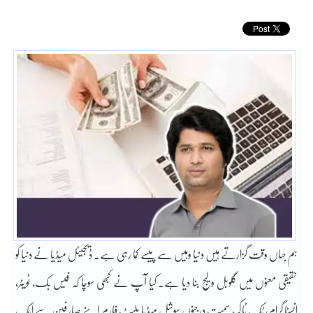
ہم جہاں وقت گزارتے ہیں دنیا وہیں سے پیسے کما رہی ہے۔ ڈیجیٹل میڈیا نے دنیا کو
حقیقی معنوں میں گلوبل ولیج بنا دیا ہے۔ کیا آپ نے کبھی سوچا کہ فیس بک، ٹویٹر،
انسٹا گرام، ٹک ٹاک سمیت درجنوں سوشل میڈیا پلیٹ فارم اپنے صارفین سے ایک