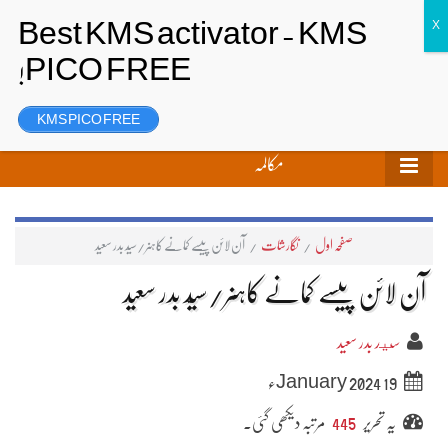
تحریر بھیجیں
لاگ ان
رجسٹر
KMS PICO FREE
مکالمہ
صفحہ اول
/
نگارشات
/
آن لائن پیسے کمانے کاہنر/سیّد بدر سعید
آن لائن پیسے کمانے کاہنر/سیّد بدر سعید
سيد بدر سعید
19 January 2024ء
یہ تحریر
445
مرتبہ دیکھی گئی۔