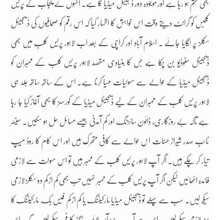
بھی ختم ہو رہا ہے اور موجودہ دور ڈیجیٹل میڈیا کا ہے۔ انہوں نے پنجاب کے پریس
کلبس کو گرانٹ دیتے وقت اس خواہش کا اظہار کیا کہ اس رقم کو صحافیوں کی ڈ یجیٹل
سکلز پر لگایا جائے ۔ اسلام آباد اور کراچی کے بعد اب لاہور پریس کلب میں بھی
ڈیجیٹل سٹوڈیو بن چکا ہے جس کا بنیادی مقصد لاہور پریس کلب کے ممبران کو
ڈیجیٹل میڈیا کے حوالے سے سہولیات مہیا کرنا ہے۔ اس کے ساتھ ساتھ جلد ہی
لاہور پریس کلب کے ممبران کے لیے ڈیجیٹل میڈیا کے کورسز کا بھی آغاز کیا جا رہا
ہے تاکہ بے روزگاری، ڈائون سائزنگ اور کم آمدنی جیسے مسائل حل ہو سکیں۔ سینئر
نائب صدر شیراز حسنات اس حوالے سے کافی متحرک ہیں اور اس کام کا روڈ میپ
تیار کر چکے ہیں۔ اگر آپ لاہور پریس کلب کے ممبر ہیں تو اس سہولت سے لازمی
فائدہ اٹھائیں لیکن اگر آپ پریس کلب کے ممبر نہیں تب بھی کم از کم دو سکلز لازمی
سیکھ لیں۔ سب سے پہلے تو ڈیجیٹل میڈیا مارکیٹنگ یا کم از کم فیس بک مارکیٹنگ کا
ہنر لازمی سیکھ لیں ۔ اس سے آپ ہر چیز آن لائن بیچنے کا فن سیکھ لیں گے۔ اس