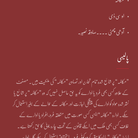
مکالمہ
او سی ڈی
آدھی چھٹی ۔۔۔۔صادقہ نصیر۔
پالیسی
”مکالمہ“ پر شائع شدہ تمام تحاریر اور تصاویر ”مکالمہ“ کی ملکیت ہیں۔ مصنف
کے علاوہ کسی بھی فرد یا ادارے کو یہ حق حاصل نہیں کہ وہ ”مکالمہ“ پر شائع یا
نشر شدہ مواد کو ادارے کی پیشگی اجازت اور مکالمہ کے حوالے کے بغیر استعمال کر
سکے۔ ادارہ ”مکالمہ“ ایسی کسی صورت میں متعلقہ فرد، افراد یا ادارے کے
خلاف کسی بھی ملک میں اسکے قانون کے تحت چارہ جوئی کا حق رکھتا ہے۔
ایڈیٹر ”مکالمہ“ یا اسکا مقرر کردہ کوئی فرد یہ استحقاق استعمال کر سکے گا۔ ادارہ