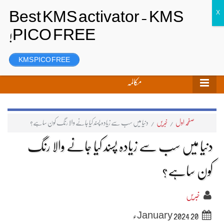
تحریر بھیجیں
لاگ ان
رجسٹر
KMS PICO FREE
مکالمہ
صفحہ اول
/
خبریں
/
دنیا میں سب سے زیادہ پسند کیا جانے والا رنگ کون ساہے؟
دنیا میں سب سے زیادہ پسند کیا جانے والا رنگ
کون ساہے؟
خبریں
20 January 2024ء