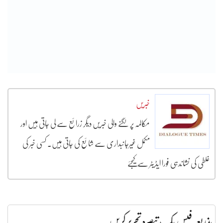
خبریں
مکالمہ پر لگنے والی خبریں دیگر زرائع سے لی جاتی ہیں اور
مکمل غیرجانبداری سے شائع کی جاتی ہیں۔ کسی خبر کی
غلطی کی نشاندہی فورا ایڈیٹر سے کیجئے
بذریعہ فیس بک تبصرہ تحریر کریں