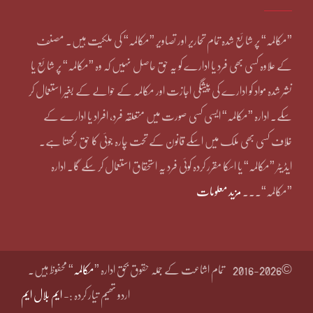
”مکالمہ“ پر شائع شدہ تمام تحاریر اور تصاویر ”مکالمہ“ کی ملکیت ہیں۔ مصنف
کے علاوہ کسی بھی فرد یا ادارے کو یہ حق حاصل نہیں کہ وہ ”مکالمہ“ پر شائع یا
نشر شدہ مواد کو ادارے کی پیشگی اجازت اور مکالمہ کے حوالے کے بغیر استعمال کر
سکے۔ ادارہ ”مکالمہ“ ایسی کسی صورت میں متعلقہ فرد، افراد یا ادارے کے
خلاف کسی بھی ملک میں اسکے قانون کے تحت چارہ جوئی کا حق رکھتا ہے۔
ایڈیٹر ”مکالمہ“ یا اسکا مقرر کردہ کوئی فرد یہ استحقاق استعمال کر سکے گا۔ ادارہ
”مکالمہ“۔۔۔
مزید معلومات
©2016-2026
تمام اشاعت کے جملہ حقوق بحق ادارہ ”
مکالمہ
“ محفوظ ہیں۔
اردو تھیم تیار کردہ :-
ایم بلال ایم