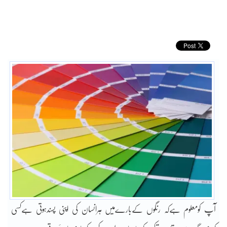
آپ کومعلوم ہےکہ رنگوں کےبارےمیں ہرانسان کی اپنی پسندہوتی ہےکسی