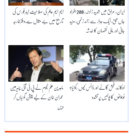
ایران، عراق میں شدید زلزلہ، 200 افراد
ایم ایم عالم کی صلاحیت ایئرفورس کی
جاں بحق، ایک ہزار سے زائد زخمی، مزید
تاریخ میں بے مثال ہے،دفترخارجہ
جانی اور مالی نقصان کا خدشہ
اوکاڑہ، فحش گانے اور ڈانس کیوں رکوایا؟
ماہرین علم نجوم نے پی ٹی آئی چئیرمین
نوجوانوں کا پولیس پر تشدد
عمران خان کے لیے پیشن گوئیاں کر
دیں