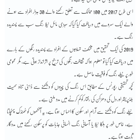
اسی طرح 2017 میں 100 ممالک سے تعلق رکھنے والے 30 ہزار افراد سے ہونے
والے ایک سروے میں دریافت کیا گیا کہ سبزی مائل نیلا رنگ سب سے پسندیدہ
رنگ ہے۔
2019 کی ایک تحقیق میں مختلف تہذیبوں کے افراد سے پسندیدہ رنگوں کے بارے
میں دریافت کیا گیا تو معلوم ہوا کہ ثقافت رنگوں کی ترجیح پر اثرانداز ہوتی ہے، مگر عمومی
طور پر نیلے رنگ کو فوقیت حاصل ہے۔
کچھ تحقیقی رپورٹس کے مطابق اس رنگ کی چیزوں کو دیکھنے سے ذہنی تناؤ سمیت
بلڈپریشر اور دل کی دھڑکن کی رفتار کو کم کرنے میں مدد ملتی ہے۔
نیلے رنگ کو دیکھنے سے آرام اور سکون کا احساس ہوتا ہے، یہ آنکھوں کو ٹھنڈک پہنچاتا
ہے، خاص طور پر ہلکا نیلا یا آسمانی رنگ انسانی جذبات کو پرسکون رکھنے میں مددگار
ثابت ہوتا ہے۔