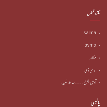
تازہ تحاریر
salma
asma
مکالمہ
او سی ڈی
آدھی چھٹی ۔۔۔۔صادقہ نصیر۔
پالیسی