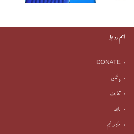
اہم روابط
DONATE
پالیسی
تعارف
رابطہ
مکالمہ ٹیم