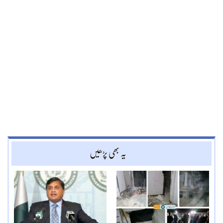
یہ بھی پڑھیں