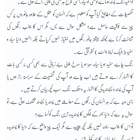
کوسفیدرنگ پسندہوتاہےتوکسی کوسیاہ ،اسی طرح ہرکسی کی اپنی رائےہوتی ہے۔
تفصیلات کےمطابق کیا آپ کو معلوم ہے کہ انسان کو عقل کے علاوہ جانوروں پر کس
چیز سے فوقیت حاصل ہے؟ مشکل سوال ہے ناں، مگر اس کا جواب رنگوں کی
شناخت کرنا ہے کیونکہ بیشتر جانور رنگوں میں امتیاز نہیں کرپاتے بلکہ انہیں دنیا سیاہ و
سفید (بلیک اینڈ وائٹ) نظر آتی ہے۔
رنگ چاہے سفید ہو یا سیاہ، سبز ہو یا سرخ، اپنی بے زبانی سے بھی کسی نہ کسی بات
کا اظہار کر رہے ہوتے ہیں اب چاہے وہ آپ کی شخصیت کے سربستہ راز ہوں یا
آپ کی پسند و ناپسندیدگی کا اظہار یہ دھنک رنگ سب کچھ بیان کرتے ہیں۔
یہی وجہ ہے کہ ہر انسان کی رنگوں کے معاملے میں پسند یا ناپسند مختلف ہوتی ہے، تو
سوال یہ ہے کہ دنیا بھر کے لوگوں کا پسندیدہ ترین رنگ کونسا ہے؟
تو اس کا جواب سادہ نہیں بلکہ کچھ پیچیدہ ہے مگر ایک چیز واضح ہے کہ دنیا کا پسندیدہ
ترین رنگ نیلا یا اس کا ہی کوئی شیڈ ہے۔