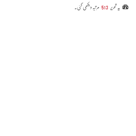
یہ تحریر
513
مرتبہ دیکھی گئی۔