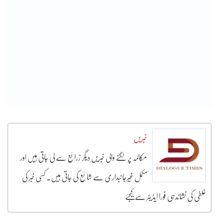
خبریں
مکالمہ پر لگنے والی خبریں دیگر زرائع سے لی جاتی ہیں اور
مکمل غیرجانبداری سے شائع کی جاتی ہیں۔ کسی خبر کی
غلطی کی نشاندہی فورا ایڈیٹر سے کیجئے