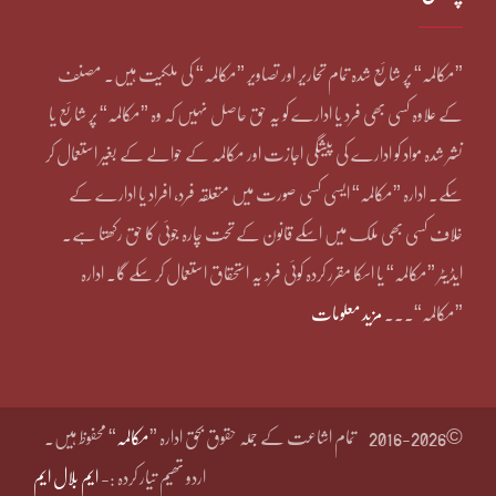
”مکالمہ“ پر شائع شدہ تمام تحاریر اور تصاویر ”مکالمہ“ کی ملکیت ہیں۔ مصنف
کے علاوہ کسی بھی فرد یا ادارے کو یہ حق حاصل نہیں کہ وہ ”مکالمہ“ پر شائع یا
نشر شدہ مواد کو ادارے کی پیشگی اجازت اور مکالمہ کے حوالے کے بغیر استعمال کر
سکے۔ ادارہ ”مکالمہ“ ایسی کسی صورت میں متعلقہ فرد، افراد یا ادارے کے
خلاف کسی بھی ملک میں اسکے قانون کے تحت چارہ جوئی کا حق رکھتا ہے۔
ایڈیٹر ”مکالمہ“ یا اسکا مقرر کردہ کوئی فرد یہ استحقاق استعمال کر سکے گا۔ ادارہ
”مکالمہ“۔۔۔
مزید معلومات
©2016-2026
تمام اشاعت کے جملہ حقوق بحق ادارہ ”
مکالمہ
“ محفوظ ہیں۔
اردو تھیم تیار کردہ :-
ایم بلال ایم