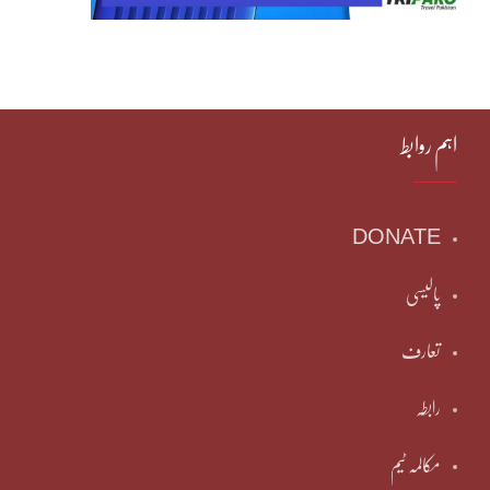
اہم روابط
DONATE
پالیسی
تعارف
رابطہ
مکالمہ ٹیم