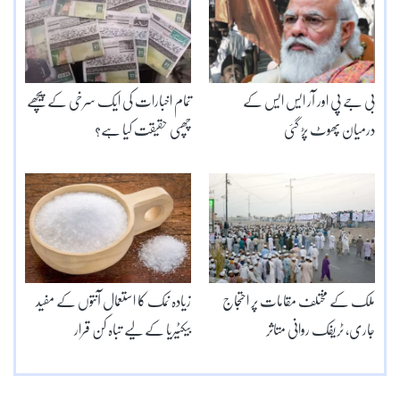
بی جے پی اور آر ایس ایس کے
تمام اخبارات کی ایک سرخی کے پیچھے
درمیان پھوٹ پڑ گئی
چھپی حقیقت کیا ہے؟
ملک کے مختلف مقامات پر احتجاج
زیادہ نمک کا استعمال آنتوں کے مفید
جاری، ٹریفک روانی متاثر
بیکٹیریا کے لیے تباہ کن قرار