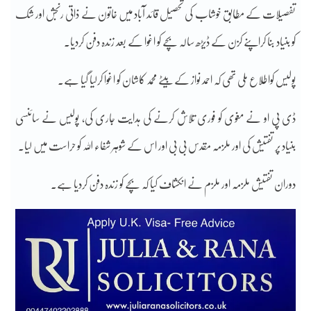
تفصیلات کے مطابق خوشاب کی تحصیل قائد آباد میں خاتون نے ذاتی رنجش اور شک
کو بنیاد بنا کراپنے کزن کے ڈیڑھ سالہ بچے کو اغوا کے بعد زندہ دفن کردیا۔
پولیس کواطلاع ملی تھی کہ احمد نواز کے بیٹے محمد کاشان کو اغوا کرلیا گیا ہے۔
ڈی پی او نے مغوی کو فوری تلاش کرنے کی ہدایت جاری کی، پولیس نے سائنسی
بنیاد پر تفتیش کی اور ملزمہ مقدس بی بی اور اس کے شوہر شفاء اللہ کو حراست میں لیا۔
دوران تفتیش ملزمہ اور ملزم نے انکشاف کیا کہ بچے کو زندہ دفن کردیا ہے۔