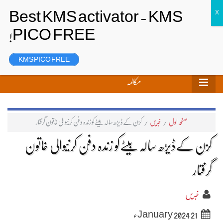
تحریر بھیجیں
لاگ ان
رجسٹر
KMS PICO FREE
مکالمہ
صفحہ اول
/
خبریں
/
کزن کےڈیڑھ سالہ بیٹےکو زندہ دفن کرنیوالی خاتون گرفتار
کزن کےڈیڑھ سالہ بیٹےکو زندہ دفن کرنیوالی خاتون
گرفتار
خبریں
21 January 2024ء