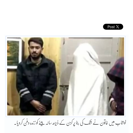
خوشاب میں خاتون نے شک کی بنا پر کزن کے ڈیڑھ سالہ بیٹے کو زندہ دفن کردیا۔