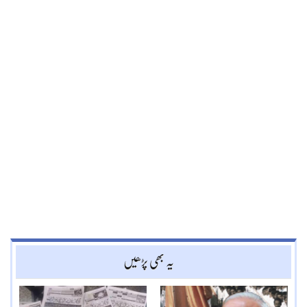
یہ بھی پڑھیں