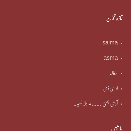
تازہ تحاریر
salma
asma
مکالمہ
او سی ڈی
آدھی چھٹی ۔۔۔۔صادقہ نصیر۔
پالیسی