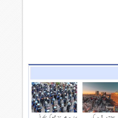
 سستے ترین شہروں کی
بھارت میں نماز جمعے کی سکیورٹی