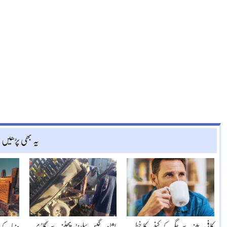
یہ بھی پڑھیں
کافی پینے سے جگرکے کینسر کا خطرہ
پشاور: گیس سلینڈر پھٹنے سے گاڑی
دنیا کے