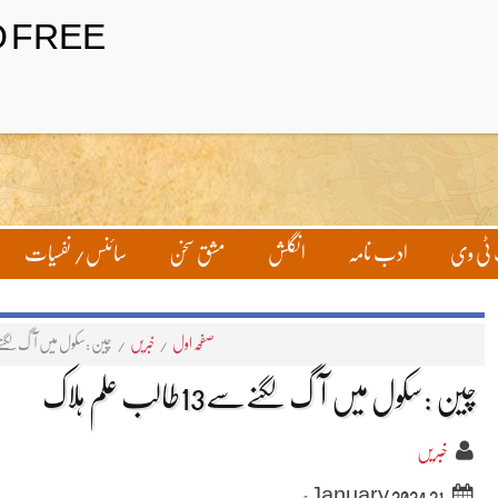
ٹی وی
ادب نامہ
انگلش
مشق سخن
سائنس/ نفسیات
صفحہ اول
/
خبریں
/
چین :سکول میں آگ لگنےسے13طالب ع
چین :سکول میں آگ لگنےسے13طالب علم ہلاک
خبریں
21 January 2024ء