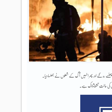
جس کی حالت تشویشناک ہے۔