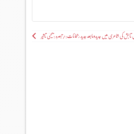
تابش کی شاعری میں جدیدومابعد جدید رجحانات:/تبصرہ : یحییٰ تاثیر