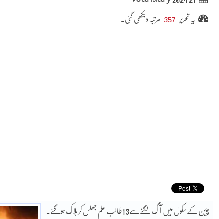
یہ تحریر
357
مرتبہ دیکھی گئی۔
چین کےسکول میں آگ لگنےسے13طالب علم جھلس کرہلاک ہوگئے۔