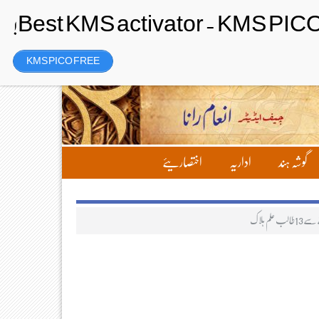
Saturday، 8 August 2026ء
تحریر بھیجیں
لاگ ان
رجسٹر
KMS PICO FREE
گوشہ ہند
اداریہ
اختصاریئے
لم ہلاک