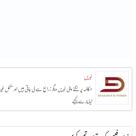
خبریں
مکالمہ پر لگنے والی خبریں دیگر زرائع سے لی جاتی ہیں اور مکمل غ
ایڈیٹر سے کیجئے