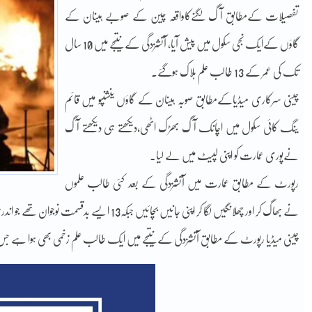
تفصیلات کےمطابق آگ لگنےکاواقعہ چین کے صوبے ہینان کے
گاؤں کےایک نجی سکول میں پیش آیا، آتشزدگی کے نتیجے میں 10 سال
تک کی عمر کے 13 طالب علم ہلاک ہوگئے۔
چینی سرکاری میڈیاکےمطابق صوبہ ہینان کے گاؤں ینشنپو میں قائم
ینگ کائی سکول میں اچانک آگ بھڑک اٹھی،دیکھتے ہی دیکھتے آگ
نےپوری عمارت کو اپنی لپیٹ میں لے لیا۔
رپورٹ کے مطابق عمارت میں آتشزدگی کے بعد کئی طالب علموں
نے بھاگ کر اور چھلانگیں لگا کر اپنی جانیں بچائیں جبکہ13 ایسے بدقسمت نوجوان تھے جو اندر پھنسے رہ گئے اور پھر انہیں آگ کے شعلوں نے جھلسا دیا۔
چینی میڈیا رپورٹ کے مطابق آتشزدگی کے نتیجے میں ایک طالب علم زخمی بھی ہوا ہے 