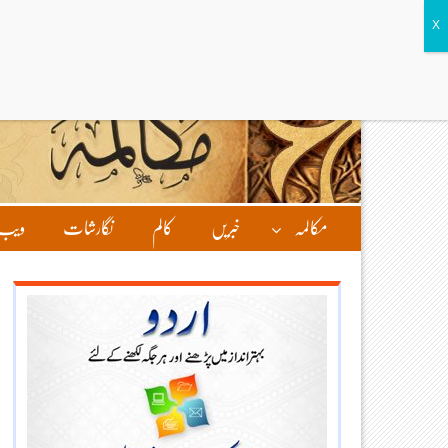
مکالمہ
خبریں
کالم
نگارشات
ویب 