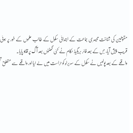
مقتولین کی شناخت تیسری جماعت کے ابتدائی سکول کے طالب علموں کے طور پر ہوئی 
قریب پیش آیا، جس کے بعد فائر بریگیڈ حکام نے کئی گھنٹوں بعد آگ پر قابو پایا۔
واقعے کے بعد پولیس نے سکول کے سربراہ کو حراست میں لے لیا اور واقعے سے متعلق