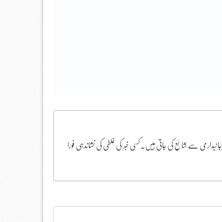
یرجانبداری سے شائع کی جاتی ہیں۔ کسی خبر کی غلطی کی نشاندہی فورا