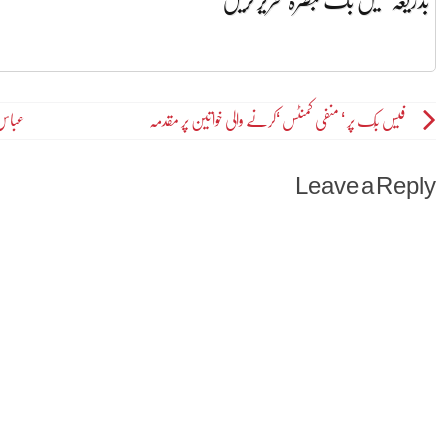
بذریعہ فیس بک تبصرہ تحریر کریں
Post
فیس بُک پر ‘ منفی کمنٹس ‘کرنے والی خواتین پر مقدمہ
عباس 
navigation
Leave a Reply