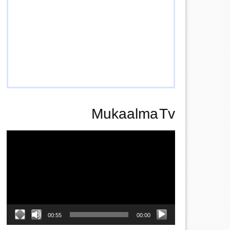
Mukaalma Tv
Video
Player
00:55
00:00