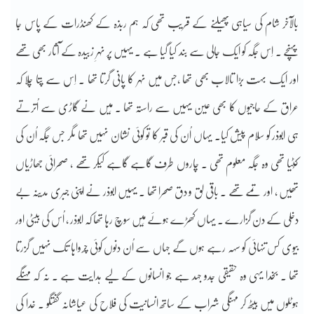
بالآخر شام کی سیاہی پھیلنے کے قریب تھی کہ ہم ربذہ کے کھنڈرات کے پاس جا
پہنچے ۔ اِس جگہ کو ایک جالی سے بند کیا گیا ہے ۔ یہیں پر نہرِ زبیدہ کے آثار بھی تھے
اور ایک بہت بڑا تالاب بھی تھا ،جس میں نہر کا پانی گرتا تھا ۔ اِس سے پتا چلا کہ
عراق کے حاجیوں کا بھی عین یہیں سے راستہ تھا ۔ مَیں نے گاڑی سے اُترتے
ہی ابوذر کو سلام پیش کیا۔ یہاں اُن کی قبر کا تو کوئی نشان نہیں تھا مگر جس جگہ اُن کی
کُٹیا تھی وہ جگہ معلوم تھی ۔ چاروں طرف گاہے گاہے کیکر تھے ، صحرائی جھاڑیاں
تھیں ، اور تمے تھے ۔ باقی لق و دق صحرا تھا ۔ یہیں ابوذر نے اپنی جبری مدینہ بے
دخلی کے دن گزارے ۔ یہاں کھڑے ہوئے مَیں سوچ رہا تھا کہ ابوذر ، اُس کی بیٹی اور
بیوی کس تنہائی کو سہہ رہے ہوں گے جہاں سے اُن دنوں کوئی چرواہا تک نہیں گزرتا
تھا ۔ بخدا یہی وہ حقیقی جدو جہد ہے جو انسانوں کے لیے ہدایت ہے ۔ نہ کہ مہنگے
ہوٹلوں میں بیٹھ کر مہنگی شراب کے ساتھ انسانیت کی فلاح کی عیاشانہ گفتگو ۔ خدا کی