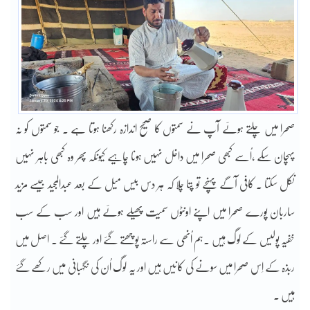
صحرا میں چلتے ہوئے آپ نے سمتوں کا صحیح اندازہ رکھنا ہوتا ہے ۔ جو سمتوں کو نہ
پہچان سکے ،اُسے کبھی صحرا میں داخل نہیں ہونا چاہیے کیونکہ پھر وہ کبھی باہر نہیں
نکل سکتا ۔ کافی آگے پہنچے تو پتا چلا کہ ہر دس بیس میل کے بعد عبدالمجید جیسے مزید
ساربان پورے صحرا میں اپنے اونٹوں سمیت پھیلے ہوئے ہیں اور سب کے سب
خفیہ پولیس کے لوگ ہیں ۔ہم اُنھی سے راستہ پوچھتے گئے اور چلتے گئے ۔ اصل میں
ربذہ کے اِس صحرا میں سونے کی کانیں ہیں اور یہ لوگ اُن کی نگہبانی میں رکھے گئے
ہیں ۔