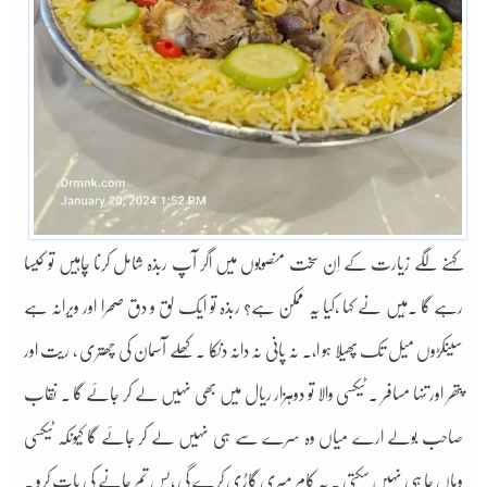
کہنے لگے زیارت کے اِن سخت منصوبوں میں اگر آپ ربذہ شامل کرنا چاہیں تو کیسا
رہے گا ۔مَیں نے کہا ،کیا یہ ممکن ہے؟ ربذہ تو ایک لق و دق صحرا اور ویرانہ ہے
سینکڑوں میل تک پھیلا ہو ا،۔ نہ پانی نہ دانہ دنکا ۔ کُھلے آسمان کی چھتری ، ریت اور
پتھر اور تنہا مسافر ۔ ٹیکسی والا تو دوہزار ریال میں بھی نہیں لے کر جائے گا ۔ نقاب
صاحب بولے ارے میاں وہ سرے سے ہی نہیں لے کر جائے گا کیونکہ ٹیکسی
وہاں جا ہی نہیں سکتی ۔ یہ کام میری گاڑی کرے گی ،بس تم جانے کی بات کرو ۔