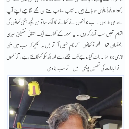
رکھتا ہو ،فوراً مانوس ہو جاتے ہیں ۔ نقاب صاحب ملتے ہی مجھے لگا جیسے اپنے آپ
سے ہی ملا ہوں ۔ اب جو اُنھوں نے کھانے کا آرڈر دیا تو سُن لیجیے جتنی کھانوں کی
اقسام تھیں سب آرڈر کر دیں ۔ یہ سمندر کے کنارے ایک انتہائی نستعلیق سیرین
ریستوران تھا۔ مجھے تو کھانوں کے نام نہیں آتے بس یہ سمجھیے کہ سب میں مٹن
لازمی جزو تھا ۔ رات گیارہ بجے تک بیٹھےرہے اور دکھ سکھ کھنگالتے رہے ،آخر اُنھوں
نے زیارات کی تفصیل پوچھی۔ مَیں نے سب بتا دی ۔