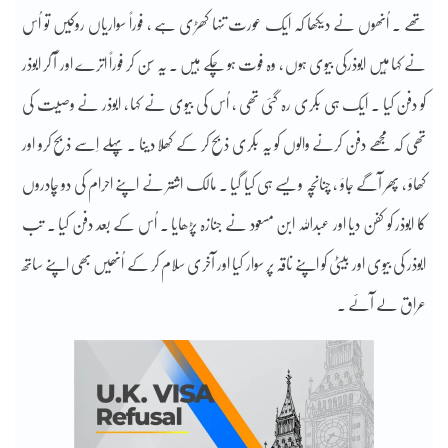
تھے ۔ اُنھوں نے دیکھا کہ ایک عورت تنہا کھڑی ہے ، فوراً سواریاں روکیں تو اُس
نے کہا مَیں ابوذرکی بیوی ہوں ، وہ فوت ہو چکے ہیں ۔ یہ سُن کر فوراً اترے اور آ کر ابوذر
کو دفن کیا ۔ ایک ہی بکری رہ گئی تھی ، اُس کی بیوی نے کہا ، ابوذر نے وصیت کی
تھی کہ مجھے دفن کرنے والوں کو یہ بکری ذبح کر کے کھلا دینا ۔ پہلے اِسے ذبح کرو اور
کھاؤ ، پھر آگے جاؤ ، چنانچہ ویسے ہی کیا گیا ۔ مالک اشتر نے اپنے احرام کی دو چادروں
کا ابوذر کو کفن دیا اور عبداللہ ابن مسعود نے جنازہ پڑھایا ۔ اُس کے بعد دفن کیا ۔ تب
ابوذر کی بیوی اور بیٹی کو اپنے ناقہ پر سوار کیا اور آخری سلام کر کے اُنھیں بھی اپنے ساتھ
عراق لے آئے ۔