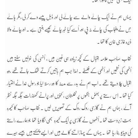
ایک بھی نہیں چھوڑا تھا۔
یہاں ہم نے ایک چائے والے سے چائے لی اور ڈبل پیسے دے کر لی ،مگر ہائے
جس نے پنجاب کی چائے نہ پی ہو، اُسے کیا خبر چائے کیسے بنتی ہے ۔ اورچائے والا
ڈیرہ غازی خان کا تھا ۔
نقاب صاحب علامہ اقبال کے کچھ زیادہ ہی فین ہیں ، اُنہی کی غزلیں سُنتے ہیں
اُنھی کی نظمیں اور اُنھی کے فلسفے ۔ لہذا جب ہم باتیں کرتے تھک جاتے تھے ،وہ
اقبال چلا دیتے تھے ۔ اب ہم نے بدر سے مدینہ کا وہ رستہ لیا جو رسولِ خدا نے اختیار
کیا تھا ۔ اِس رستے پر بعض جگہوں پر نخلستان ، کنویں اور پرانے کھنڈرات جگہ جگہ نظر
آئے ، جہاں ہم نے گاڑی روک روک کے تصویریں لیں ۔ نقاب صاحب کا کیمرہ
بہت زبردست تھا ۔ اُنھوں نے گاڑی پر ایک کیمرہ بھی لگا دیا تھا جو ہمارے راستے
کی ویڈیو بنا رہا تھا ۔ یہاں کے پہاڑ اتنے کالے ہیں اور ایسے چمکتے ہیں جیسے ہیرے