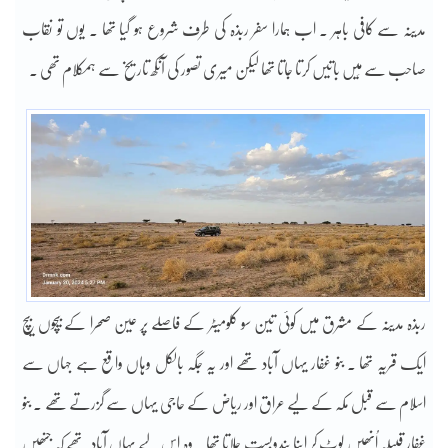
مدینہ سے کافی باہر ۔ اب ہمارا سفر ربذہ کی طرف شروع ہو گیا تھا ۔ یوں تو نقاب
صاحب سے مَیں باتیں کرتا جاتا تھا لیکن میری تصور کی آنکھ تاریخ سے ہمکلام تھی ۔
ربذہ مدینہ کے مشرق میں کوئی تین سو کلومیٹر کے فاصلے پر عین صحرا کے بیچوں بیچ
ایک قریہ تھا ۔ بنو غفار یہاں آباد تھے اور یہ جگہ بالکل وہاں واقع ہے جہاں سے
اسلام سے قبل مکہ کے لیے عراق اور ریاض کے حاجی یہاں سے گزرتے تھے ۔ بنو
غفار قبیلہ اُنھیں لوٹ کر اپنا بندوبست چلاتا تھا ۔ وہ اِس لیے یہاں آباد تھے کہ جنھیں