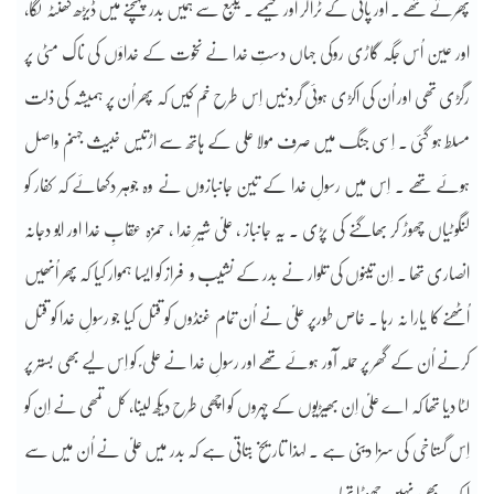
پھرتے تھے ۔ اور پانی کے ٹرالر اور خیمے ۔ ینبع سے ہمیں بدر پہنچنے میں ڈیڑھ گھنٹہ لگا،
اور عین اُس جگہ گاڑی روکی جہاں دستِ خدا نے نخوت کے خداؤں کی ناک مٹی پر
رگڑی تھی اور اُن کی اکڑی ہوئی گردنیں اِس طرح خم کیں کہ پھر اُن پر ہمیشہ کی ذلت
مسلط ہو گئی ۔ اِسی جنگ میں صرف مولا علی کے ہاتھ سے اڑتیس خبیث جہنم واصل
ہوئے تھے ۔ اِس میں رسولِ خدا کے تین جانبازوں نے وہ جوہر دکھائے کہ کفار کو
لنگوٹیاں چھوڑ کر بھاگنے کی پڑی ۔ یہ جانباز ، علیؑ شیرِ خدا ، حمزہ عقابِ خدا اور ابو دجانہ
انصاری تھا ۔ اِن تینوں کی تلوار نے بدر کے نشیب و فراز کو ایسا ہموار کیا کہ پھر اُنھیں
اُٹھنے کا یارا نہ رہا ۔ خاص طورپر علیؑ نے اُن تمام غنڈوں کو قتل کیا جو رسولِ خدا کو قتل
کرنے اُن کے گھر پر حملہ آور ہوئے تھے اور رسولِ خدا نے علی ؑ کو اِس لیے بھی بستر پر
لٹا دیا تھا کہ اے علیؑ اِن بھیڑیوں کے چہروں کو اچھی طرح دیکھ لینا، کل تمھی نے اِن کو
اِس گستاخی کی سزا دینی ہے ۔ لہذا تاریخ بتاتی ہے کہ بدر میں علیؑ نے اُن میں سے