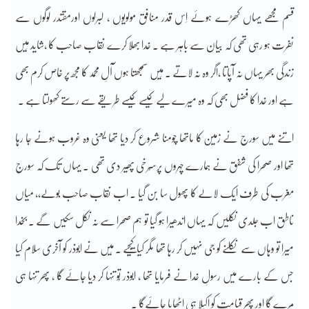
قسم مجھے یہاں کھڑے ہوئے اِس قدر منافق مولویوں ، لبرلوں اورمقتدر لوگوں سے
نفرت ہو رہی تھی کہ بیان سے باہر ہے ۔ خدا بھلا کرے نقاب صاحب کا ،شاید مَیں
زندگی بھر یہاں نہ آپاتا ،اگر وہ نہ لاتے ۔ مَیں سمجھتا ہوں آلِ محمد کا مجھ پر خاص کرم بھی
ہے اور خدا کا فضل بھی کہ وہ میرے لیے کیسے کیسے طریقے سے رستے کھولتا ہے ۔
اتنے میں سورج نے زمین کا ماتھا چومنا شروع کر دیا تھا یعنی وہ غروب ہونے جا رہا
تھا اور صحرا کی شفق نے ہمارے چہروں پرسُرخی پھیر دی تھی ۔ یہاں تک کہ سورج
مغرب کی طرف ایک لالے کا پھول سا بن گیا ۔ اب نقاب صاحب بولے،، میاں
ناطق اب جلدی نکلیں کہ یہاں اندھیرا ہو گیا تو ہم صحرا سے نہ نکل سکیں گے ۔ بخدا
میرا تو وہاں سے نکلنے کو جی نہیں کر رہا تھا مگر کیا کیجیے ۔ مَیں نے ابوذر کو آخری سلام کیا
جس کے بارے میں رسولِ خدا نے فرمایا تھا ، ابوذر تُو تنہا کر دیا جائے گا ، پھر تنہا ہی
مرے گا اور پھر قیامت کو اکیلا ہی اٹھایا جائےگا ۔