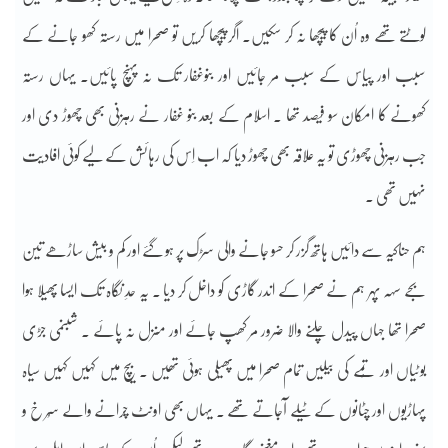
لوٹتے تھے وہ اُن کا پیچھا نہ کر سکیں۔ اگر پیچھا کریں تو صحرا میں رستہ کھو جانے کے
سبب اور پیاس کے سبب مر جائیں اور بنوغفار تک نہ پہنچ پائیں۔ یہاں رستہ
کھونے کا امکان سو فیصد تھا ۔ اسلام کے بعد بنو غفار نے رہزنی بھی چھوڑ دی اور
جب رہزنی چھوڑی تو یہ علاقہ بھی چھوڑ دیا کہ اب اِس کی رہائش کے لیے کوئی افادیت
نہیں تھی ۔
ہم حناکیہ سے دائیں ہاتھ گزر کر حسو جانے والی سڑک پر ہو گئے اور کم و بیش ساڑھے تین
بجے سہہ پہر ہم نے صحرا کے اندر گاڑی کو داخل کر دیا ۔ یہ حدِ نگاہ تک ایسا پھیلا ہوا
صحرا تھا جہاں پیدل چلنے والا ضرور مر کھپ جائے اور منزل نہ پائے ۔ شبنمی جڑی
بوٹیاں اور تُمے کی بیلیں تمام صحرا میں پھیلی ہوئی تھیں ۔ بیچ میں کہیں کہیں سیاہ
پہاڑیوں اور چٹانوں کے ٹیلے آجاتے تھے ۔ یہاں بھی اونٹ چرانے والے سُر خ و