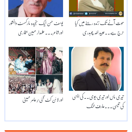
موت آنے تک زندہ رہنے میں کیا
یوسف حسن ایک سنجیدہ مارکسسٹ دانشور
حرج ہے۔۔عبید اللہ چوہدری
اورشاعر۔۔۔ علمدار حسین بخاری
تیری ماں اور تیری بیوی۔۔ کی ایسی
اور لائن کٹ گئی/عامر حسینی
کی تیسی۔۔۔عارف خٹک