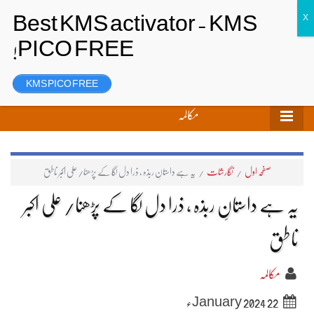
تحریر بھیجیں
لاگ ان
رجسٹر
KMS PICO FREE
مکالمہ
صفحہ اول
/
نگارشات
/
یہ ہے داستانِ ربذہ ، ذرا دل لگا کے پڑھنا/ علی اکبر ناطق
یہ ہے داستانِ ربذہ ، ذرا دل لگا کے پڑھنا/ علی اکبر
ناطق
مکالمہ
22 January 2024ء