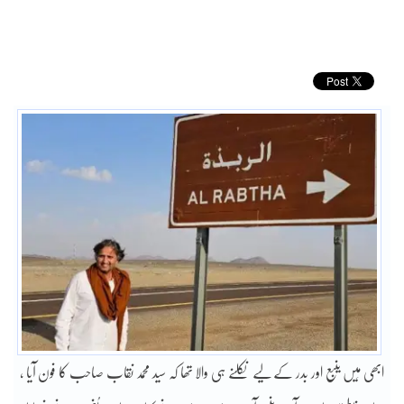
ابھی مَیں ینبع اور بدر کے لیے نکلنے ہی والا تھا کہ سید محمد نقاب صاحب کا فون آیا ،