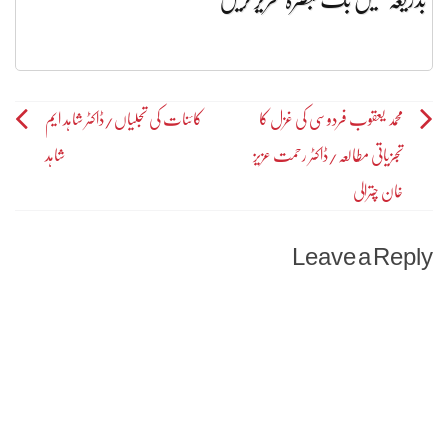
Post
محمد یعقوب فردوسی کی غزل کا
کائنات کی تجلیاں/ڈاکٹر شاہد ایم
تجزیاتی مطالعہ/ڈاکٹر رحمت عزیز
شاہد
navigation
خان چترالی
Leave a Reply