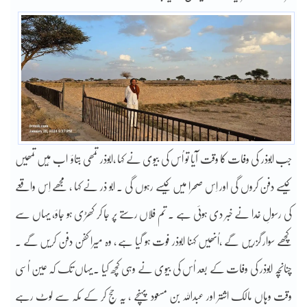
جب ابوذر کی وفات کا وقت آیا تو اُس کی بیوی نے کہا ،ابوذر تمھی بتاؤ اب مَیں تمھیں
کیسے دفن کروں گی اور اِس صحرا میں کیسے رہوں گی ۔ ابو ذر نے کہا ، مجھے اِس واقعے
کی رسولِ خدا نے خبر دی ہوئی ہے ۔ تم فلاں رستے پر جا کر کھڑی ہو جاؤ، یہاں سے
کچھے سوار گزریں گے ،اُنھیں کہنا ابوذر فوت ہو گیا ہے ، وہ میرا کفن دفن کریں گے ۔
چنانچہ ابوذر کی وفات کے بعد اُس کی بیوی نے وہی کچھ کیا ۔یہاں تک کہ عین اُسی
وقت وہاں مالک اشتر اور عبداللہ بن مسعود پہنچے ، یہ حج کر کے مکہ سے لوٹ رہے