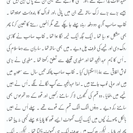
سفید اونٹ چرا رہے تھے ،اور مغنی گا رہے تھے لیکن اُن کے پاس این ایل سی
جیسے بڑے بڑے ٹرک ساتھ تھے جن میں پانی ،اور خوراک کا بندوبست موجودتھا ۔
نقاب صاحب اگرچہ دو دفعہ ربذہ پہلے جا چکے تھے مگر اُنھیں رستے کا تعین کرنا پھر
بھی مشکل ہو رہا تھا ۔ ایک جگہ ایک خیمہ لگا ہوا تھا ۔ نقاب صاحب نے گاڑی
روک دی اور خیمے کی طرف چل دیے ۔ مَیں بھی ساتھ تھا ۔ ساربان سے دعا سلام کی
۔ اُس کا نام عبد المجید تھا اور مطیری قبیلے سے تعلق رکھتا تھا ۔ مطیری نے بڑی
خوش اخلاقی سے ہمارا استقبال کیا ۔ نقاب صاحب چونکہ تیس سال سے سعودیہ میں
ہیں اور عربی خوب جانتے ہیں ۔ لہذا عبدالمجید سے گپ لگانے لگے ۔ اُس نے ہمیں
خیمے میں بٹھایا ، دو قسم کی کھجوریں لا کر سامنے رکھیں اور قہوہ کے دو تھرموس بھی
سامنے رکھ دیے ۔ دونوں الگ الگ قسم کے قہوے تھے ۔ پہلے اُس نے ہمیں
بالکل چھوٹے کپوں میں ایک ایک گھونٹ ایسے قہوہ کا پلایا جو پہلے کبھی نہ پیا تھا ،
پھر اور پلایا ۔ لیکن وہ کپ میں صرف ایک ہی گھونٹ ڈالتا تھا ۔ لیکن یہ ایک