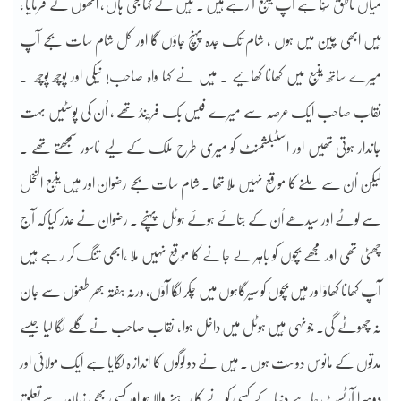
میاں ناطق سُنا ہے آپ ینبع آ رہے ہیں ۔ مَیں نے کہا جی ہاں ، اُنھوں نے فرمایا ،
مَیں ابھی چین میں ہوں ، شام تک جدہ پہنچ جاؤں گا اور کل شام سات بجے آپ
میرے ساتھ ینبع میں کھانا کھائیے ۔ مَیں نے کہا واہ صاحب! نیکی اور پوچھ پوچھ ۔
نقاب صاحب ایک عرصہ سے میرے فیس بک فرینڈ تھے ، اُن کی پوسٹیں بہت
جاندار ہوتی تھیں اور اسٹبلشمنٹ کو میری طرح ملک کے لیے ناسور سمجھتے تھے ۔
لیکن اُن سے ملنے کا موقع نہیں ملا تھا ۔ شام سات بجے رضوان اور مَیں ینبع النخل
سے لوٹے اور سیدھے اُن کے بتائے ہوئے ہوٹل پہنچے ۔ رضوان نے عذر کیا کہ آج
چھٹی تھی اور مجھے بچوں کو باہر لے جانے کا موقع نہیں ملا ،ابھی تنگ کر رہے ہیں
آپ کھانا کھاؤ اور مَیں بچوں کو سیرگاہوں میں چکر لگا آؤں، ورنہ ہفتہ بھر طعنوں سے جان
نہ چھوٹے گی۔ جونہی مَیں ہوٹل میں داخل ہوا ، نقاب صاحب نے گلے لگا لیا جیسے
مدتوں کے مانوس دوست ہوں ۔ مَیں نے دو لوگوں کا انداز ہ لگایا ہے ایک مولائی اور
دوسرا آرٹسٹ چاہے دنیا کے کسی کونے کا رہنے والا ہو اور کسی بھی زبان سےتعلق