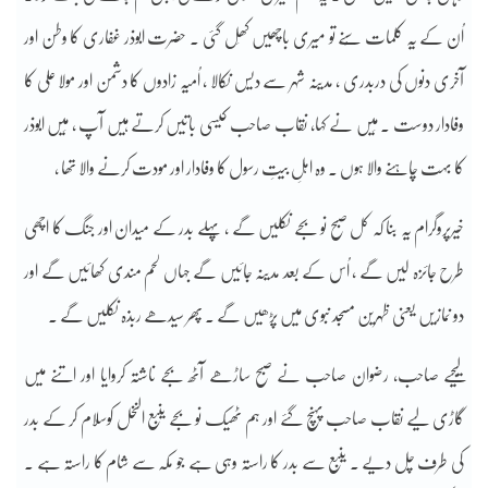
اُن کے یہ کلمات سُنے تو میری باچھیں کھِل گئی ۔ حضرت ابوذر غفاری کا وطن اور
آخری دنوں کی دربدری ، مدینہ شہر سے دیس نکالا ، اُمیہ زادوں کا دشمن اور مولا علی کا
وفادار دوست ۔ مَیں نے کہا، نقاب صاحب کیسی باتیں کرتے ہیں آپ ، مَیں ابوذر
کا بہت چاہنے والا ہوں ۔ وہ اہلِ بیتِ رسول کا وفادار اور مودت کرنے والا تھا ،
خیرپروگرام یہ بنا کہ کل صبح نو بجے نکلیں گے ، پہلے بدر کے میدان اور جنگ کا اچھی
طرح جائزہ لیں گے ، اُس کے بعد مدینہ جائیں گے جہاں لحم مندی کھائیں گے اور
دو نمازیں یعنی ظہرین مسجد نبوی میں پڑھیں گے ۔ پھر سیدھے ربذہ نکلیں گے ۔
لیجیے صاحب، رضوان صاحب نے صبح ساڑھے آٹھ بجے ناشتہ کروایا اور اتنے میں
گاڑی لیے نقاب صاحب پہنچ گئے اور ہم ٹھیک نو بجے ینبع النخل کوسلام کر کے بدر
کی طرف چل دیے ۔ ینبع سے بدر کا راستہ وہی ہے جو مکہ سے شام کا راستہ ہے ۔