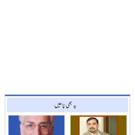
یہ بھی پڑھیں