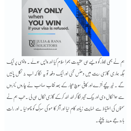
ہم نے بھی ابوذر کو ویسے ہی عقیدت بھرا سلام کیا اور واپس ہوئے ۔ واپسی پر ایک
جگہ ہماری گاڑی ریت میں دھنس گئی اور ایک دفعہ تو یہ لگا کہ اب نہ نکل پائیں
گے ۔ خیر نیچے اُترے اور کافی سوچ بچار کے بعد نقاب صاحب نے چاروں ٹائروں
سے ہوا نکال دی اور بیک گیئر لگا کر اللہ اللہ کرکے گاڑی نکال ہی لی ۔ تب ہم نے
سمتوں کی احتیاط سے نہایت زیادہ کام لیا اور آخر کا حسو کی سڑک کو چھو لیا ۔ اور رات
بارہ بجے مدینہ پہنچے۔