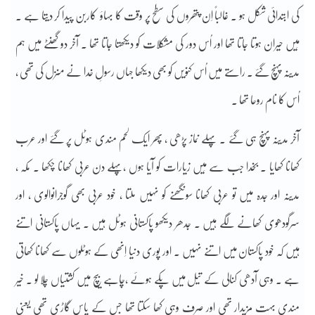
کی ابتدائی شکل ہو ۔ غالباً اِن پتھروں کی سطح پر وقت کا بہاؤ کاربن پیدا کر دیتا ہے ۔
مَیں حیران ہوتا جاتا تھا اور اُس دور کی مشکلات کو دیکھتا جاتا تھا ۔ آخر دو گھنٹے میں ہم
مدینہ پہنچ گئے ۔ راستے میں اُس کنویں کو بھی دیکھا جہاں رسولِ خدا نے منزل کی تھی ،
اُس کا نام روحا تھا ۔
آخر مدینہ پہنچ ہی گئے ۔ پہلے نماز پڑھی ، پھر ایک لحم مندی ہوٹل پر گئے اور عرب
کھانا کھایا ۔ بخدا جب سے مَیں زیارات کو آیا ہوں ،پہلے دن عربی کھانا چکھا ۔ مکہ ،
مدینہ اور جدہ میں تو عربی کھانا سونگھنے کو نہیں ملتا ، خود عربی بھی گوجرانوالوی ، اور
سرگودھوی کھانے لگے ہیں ۔ جدھر دیکھو پاکستانی ہوٹل ہیں ۔ یہاں پاکستانی اتنے
ہیں کہ خود پاکستان میں اتنے نہیں ۔ اور پوری دنیا اِنھی کے ہوٹلوں سے کھانا کھاتی
ہے ۔ وہی آدھی کنالی کے تیل میں پکے ہوئے ،چاہے بیچ میں کشتیاں چلا لو ۔ خیر
مندی بہت مزیدار تھی اور صرف وہی کھا سکتا تھا جس کے پاس گاڑی تھی یعنی