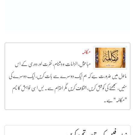
مکالمہ
مباحثوں، الزامات و دشنام، نفرت اور دوری کے اس
ماحول میں ضرورت ہے کہ ہم ایک دوسرے سے بات کریں، ایک دوسرے کی
سنیں، سمجھنے کی کوشش کریں، اختلاف کریں مگر احترام سے۔ بس اسی خواہش کا نام
”مکالمہ“ ہے۔
بذریعہ فیس بک تبصرہ تحریر کریں