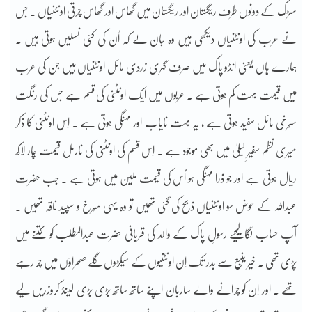
سڑک کے دونوں طرف ریگستان اور ریگستان میں گھاس اور گھاس چرتی اونٹنیاں ۔ جس
نے عرب کی اونٹنیاں دیکھی ہیں وہ جان لے کہ اُن کی کئی نسلیں ہوتی ہیں ۔
ہمارے ہاں یعنی انڈو پاک میں صرف گہری زردی مائل اونٹنیاں ہیں جن کی عرب
میں قیمت بہت کم ہوتی ہے ۔ عربوں میں ایک اونٹنی کی قسم ہے جس کی رنگت
سُرخی مائل سفید ہوتی ہے ، یہ بہت نایاب اور مہنگی ہوتی ہے ۔ اِس اونٹنی کا ذکر
میری نظم سفیرِ لیلیٰ میں بھی موجود ہے ۔ اِس قسم کی اونٹنی کی نارمل قیمت چار لاکھ
ریال ہوتی ہے اور جو ذرا مہنگی ہو اُس کی قیمت ملین میں ہوتی ہے ۔ جب حضرت
عبداللہ کے عوض سو اونٹنیاں ذبح کی گئی تھیں تو وہ یہی سُرخ و سپید ناقہ تھیں ۔
آپ حساب لگا لیجیے رسولِ پاک کے والد کی قربانی حضرت عبدالمطلب کو کتنے میں
پڑی تھی ۔ خیر ینبع سے بدر تک اِن اونٹنیوں کے سیکڑوں گلے صحراؤں میں چر رہے
تھے ۔ اور اِن کو چرانے والے ساربان اپنے ساتھ ساتھ بڑی بڑی لینڈ کروزریں لیے