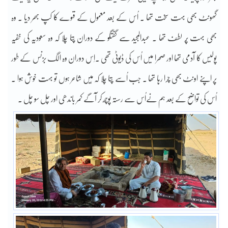
گھونٹ بھی بہت سخت تھا ۔ اُس کے بعد معمول کے قہوے کا کپ بھر دیا ۔ وہ
بھی بہت پُر لطف تھا ۔ عبدالمجید سے گفتگو کے دوران پتا چلا کہ وہ سعودیہ کی خفیہ
پولیس کا آدمی تھا اور صحرا میں اُس کی ڈیوٹی تھی ۔اِس دوران وہ الگ بزنس کے طور
پر اپنے اونٹ بھی چرا رہا تھا ۔ جب اُسے پتا چلا کہ مَیں شاعر ہوں تو بہت خوش ہوا ۔
اُس کی تواضح کے بعد ہم نےاُس سے رستہ پوچھ کر آگے کمر باندھی اور چل سو چل ۔