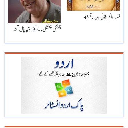
قصہ حاتم طائی جدید۔قسط 4
چھنگلی چھنگلی۔۔ڈاکٹر ستیہ پال آنند