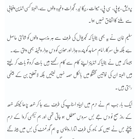
پردیش ، یو پی، سی پی، میوات ، بیکا نیر ، گجرات وغیرہ والوں سے، البتہ کسی انڈین پنجابی
سے ملنے کا اتفاق نہیں ہوا۔
سلیم خان نے یہ بھی بتایا کہ کجریوال کی طرف سے ہر مذہب والوں کو شانتی حاصل
ہے بلکہ دلی سرکار امام مساجد کو پندرہ ہزار اور موذن کو دس ہزار وظیفہ بھی دیتی ہے۔
جیسا کہ میں نے بتایا کہ انڈینز اپنے کام سے کام رکھتے ہیں بات کرو تو بات کر لیتے
ہیں البتہ ان کی خواتین گفتگو میں بالکل حصہ نہیں لیتیں بلکہ لاتعلق بن کے بیٹھی
رہتی ہیں۔
ایک بار جب ہم نے حرم میں اجیاد اسٹاپ کی طرف سے جا کر جمعہ پڑھا کیونکہ جمعہ
کے روز صبح نو دس بجے بس سروس معطل ہو جاتی تھی اور ہم ٹیکسی کروا کے حرم
پہنچے جس نے ہمیں مکہ ٹاور کی طرف اتارا ،واپسی پہ ہم گورنمنٹ کی بس میں بیٹھ گئے