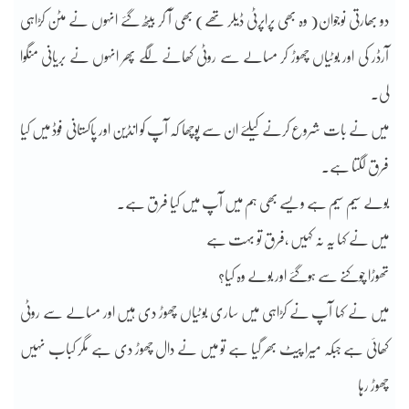
دو بھارتی نوجوان( وہ بھی پراپرٹی ڈیلر تھے) بھی آ کر بیٹھ گئے انہوں نے مٹن کڑاہی
آرڈر کی اور بوٹیاں چھوڑ کر مسالے سے روٹی کھانے لگے پھر انہوں نے بریانی منگوا
لی۔
میں نے بات شروع کرنے کیلئے ان سے پوچھا کہ آپ کو انڈین اور پاکستانی فوڈ میں کیا
فرق لگتا ہے۔
بولے سیم سیم ہے ویسے بھی ہم میں آپ میں کیا فرق ہے۔
میں نے کہا یہ نہ کہیں ،فرق تو بہت ہے
تھوڑا چوکنے سے ہوگئے اور بولے وہ کیا؟
میں نے کہا آپ نے کڑاہی میں ساری بوٹیاں چھوڑ دی ہیں اور مسالے سے روٹی
کھائی ہے جبکہ میرا پیٹ بھر گیا ہے تو میں نے دال چھوڑ دی ہے مگر کباب نہیں
چھوڑ رہا