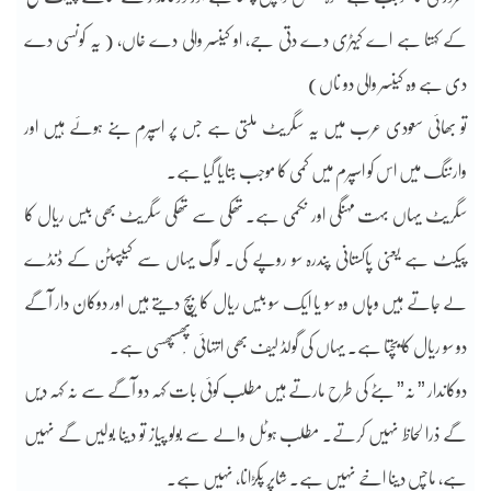
کے کہتا ہے اے کیہڑی دے دتی جے، او کینسر والی دے خاں، ( یہ کونسی دے
دی ہے وہ کینسر والی دو ناں)
تو بھائی سعودی عرب میں یہ سگریٹ ملتی ہے جس پر اسپرم بنے ہوئے ہیں اور
وارننگ میں اس کو اسپرم میں کمی کا موجب بتایا گیا ہے۔
سگریٹ یہاں بہت مہنگی اور نکمی ہے۔ تھکی سے تھکی سگریٹ بھی بیس ریال کا
پیکٹ ہے یعنی پاکستانی پندرہ سو روپے کی۔ لوگ یہاں سے کیپسٹن کے ڈنڈے
لے جاتے ہیں وہاں وہ سو یا ایک سو بیس ریال کا بیچ دیتے ہیں اور دوکان دار آگے
دو سو ریال کا بیچتا ہے۔ یہاں کی گولڈ لیف بھی انتہائی پْھسپھسی ہے۔
دوکاندار ” نہ” بٹے کی طرح مارتے ہیں مطلب کوئی بات کہہ دو آگے سے نہ کہہ دیں
گے ذرا لحاظ نہیں کرتے۔ مطلب ہوٹل والے سے بولو پیاز تو دینا بولیں گے نہیں
ہے، ماچس دینا اخے نہیں ہے۔ شاپر پکڑانا، نہیں ہے۔