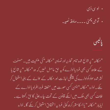
او سی ڈی
آدھی چھٹی ۔۔۔۔صادقہ نصیر۔
پالیسی
”مکالمہ“ پر شائع شدہ تمام تحاریر اور تصاویر ”مکالمہ“ کی ملکیت ہیں۔ مصنف
کے علاوہ کسی بھی فرد یا ادارے کو یہ حق حاصل نہیں کہ وہ ”مکالمہ“ پر شائع یا
نشر شدہ مواد کو ادارے کی پیشگی اجازت اور مکالمہ کے حوالے کے بغیر استعمال کر
سکے۔ ادارہ ”مکالمہ“ ایسی کسی صورت میں متعلقہ فرد، افراد یا ادارے کے
خلاف کسی بھی ملک میں اسکے قانون کے تحت چارہ جوئی کا حق رکھتا ہے۔
ایڈیٹر ”مکالمہ“ یا اسکا مقرر کردہ کوئی فرد یہ استحقاق استعمال کر سکے گا۔ ادارہ