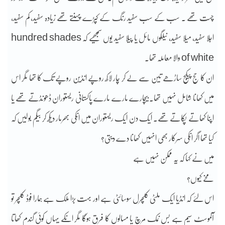
چست تھے ۔ سب کے سب سفید رنگ کے کپڑے پہنتے تھے زیادہ سفید، کم سفید،
اجلا سفید، میلا سفید، نیلگوں مائل یا پیلا سفید یوں سمجھیے کہ hundred shades
of white والا معاملہ تھا۔
ان کا حج پیکج ساڑھے تین سے لے کر چار لاکھ روپے انڈین روپے تک کا تھا مگر اس
میں کھانا شامل نہیں تھا۔ بیچارے مارے مارے پاکستانی ریستوران ڈھونڈتے تھے یا
اپنا کھاتے پکاتے تھے۔ ایک دن ایک ریستوران میں انکی بھرمار دیکھ کر بیگم بولیں کہ
کیا تھا اگر انکی سرکار بھی انہیں کھانا دے دیتی؟
میں نے کہا کہ یہ ممکن نہیں ہے
مخے کیوں؟
اس لئے کہ انڈیا ایک ملٹی کلچرل سوسائٹی ہے اور بہت بڑا ملک ہے ہمارا فوڈ کلچر تو
آلموسٹ سیم ہے بس نمک مرچ یا مسالوں کا فرق ہوگا مگر انکے یہاں کوئی گندم کھاتا