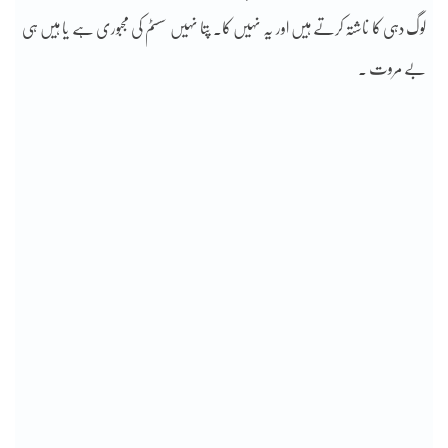
لوگ دہی کا ناشتہ کرتے ہیں اور یہ نہیں کا۔ پتا نہیں سسٹم کی مجبوری ہے یا ہیں ہی
بے مروت ۔