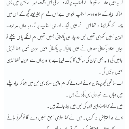
کہ یہ ہمیں ہمارے غزہ والے اسٹاپ پر اتار دے گی اس وقت میرے ذہن میں یہی
تھا کہ اجیاد کے علاوہ دوسرا اسٹاپ غزہ ہی ہے اس لئے ہم بغیر پوچھ گچھ کے اس میں
چڑھ گئے مگر ایسا نہ تھا اس نے ہمیں ایک اور ہی اسٹاپ پر اتار دیا جہاں ہر طرف
انڈین بسیں کھڑی تھیں بس دو چار ہی پاکستانی بسیں تھیں ہم انکے پاس پہنچے تو
وہاں موجود پاکستانی معاون نے ہمیں بتایا کہ یہ پاکستانی بسیں عزیزیہ نہیں بھتا قریش
جائیں گی (یہ بھی حجاج کی رہائش کا ایک ایریا ہے) اور یہاں سے عزیزیہ فقط انڈین
بسیں جائیں گی۔
اب ساتھی کچھ پریشان ہوئے اور بولے کہ ہم واپس سرکاری بس میں بیٹھ کر اجیاد چلتے
ہیں وہاں سے غزہ والی بس پکڑتے ہیں۔
میں نے کہا چھوڑو اپن انڈیا کی بس میں بیٹھ جاتے ہیں۔
بولے وہ اعتراض نہ کریں۔ میں نے کہا مولوی سبق نہیں دے گا تو گھرتو جانے