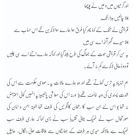
اور گرمیوں میں؟ میں نے پوچھا
بولا چالیس ہزار تک
قریشی نے تنک کے کہا پھر کیا فرق ہوا ہمارے سوا لاکھ بن گئے اس حساب سے
بولا میرے گھر آٹھ اے سی ہیں
یہ سن کر قریشی مْوت کے جھاگ کی طرح بیٹھ گیا اور کہا کہ ہمارے اتنے اے سی چلیں
تو دو ڈھائی لاکھ سے کم نہ آئے۔
ہم انڈینز پہ ترس کھاتے تھے اور وہ ہمارے حالات پہ۔ مودی حکومت سے اس کی
شدت پسندی کی وجہ خائف تھے( ورنہ اس کی معاشی پالیسیز پہ انہیں کوئی اعتراض
نہ تھا) اس لئے ان سب کا رجحان کانگریس کی طرف تھا البتہ امن و امان کی
صورتحال سب نے ٹھیک بتائی تقریباً سب نے یہی کہا کہ ہماری طرف سب
ٹھیک ہے حالانکہ میری ہر طرف کے بھارتیوں سے ملاقات ہوئی بنگال، ہماچل