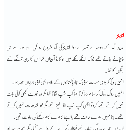
انڈینز
مدینہ آمد کے دوسرے تیسرے روز انڈینز کی آمد شروع ہو گئی۔ وہ دور سے ہی
پہچانے جاتے تھے کیونکہ انکے گلے میں جو کارڈ آویزاں تھا اس کا ربن ترنگے کے
رنگوں کا تھا۔
انہیں دیکھ کر بڑی مسرت ہوئی کہ چلو پاکستانیوں کے علاوہ بھی کوئی ہمزباں میسر ہوا۔
انہیں روک روک کر سلام دعا کرتا تھا گپ شپ لگاتا تھا مگر وہ خود سے کبھی کوئی بات
نہیں کرتے تھے، کرو تو اچھی گپ شپ لگا لیتے تھے مگر خود شروعات نہیں کرتے
تھے۔ پتا نہیں ہم سے خائف تھے یا اپنے کام سے کام رکھنے کی عادت تھی۔
ان میں عمر رسیدہ لوگ زیادہ تھے نوجوان کم۔ ان کے بوڑھے منحنی مگر صحت مند اور