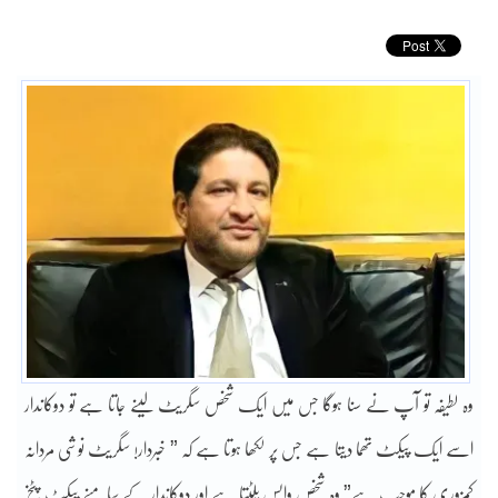
وہ لطیفہ تو آپ نے سنا ہوگا جس میں ایک شخص سگریٹ لینے جاتا ہے تو دوکاندار
اسے ایک پیکٹ تھما دیتا ہے جس پر لکھا ہوتا ہے کہ ” خبردار! سگریٹ نوشی مردانہ
کمزوری کا موجب ہے” وہ شخص واپس پلٹتا ہے اور دوکاندار کے سامنے پیکٹ پٹخ