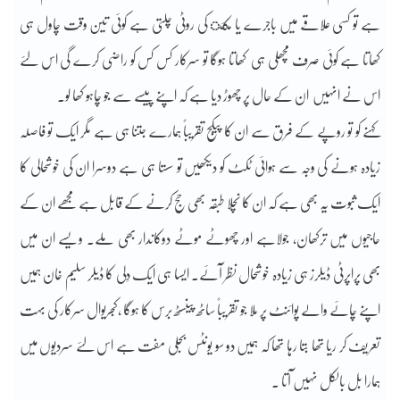
ہے تو کسی علاقے میں باجرے یا مکئ کی روٹی چلتی ہے کوئی تین وقت چاول ہی
کھاتا ہے کوئی صرف مچھلی ہی کھاتا ہوگا تو سرکار کس کس کو راضی کرے گی اس لئے
اس نے انہیں ان کے حال پر چھوڑ دیا ہے کہ اپنے پیسے سے جو چاہو کھا لو۔
کہنے کو تو روپے کے فرق سے ان کا پیکج تقریباً ہمارے جتنا ہی ہے مگر ایک تو فاصلہ
زیادہ ہونے کی وجہ سے ہوائی ٹکٹ کو دیکھیں تو سستا ہی ہے دوسرا ان کی خوشحالی کا
ایک ثبوت یہ بھی ہے کہ ان کا نچلا طبقہ بھی حج کرنے کے قابل ہے مجھے ان کے
حاجیوں میں ترکھان، جولاہے اور چھوٹے موٹے دوکاندار بھی ملے۔ ویسے ان میں
بھی پراپرٹی ڈیلرز ہی زیادہ خوشحال نظر آئے۔ ایسا ہی ایک دِلی کا ڈیلر سلیم خان ہمیں
اپنے چائے والے پوائنٹ پر ملا جو تقریباً ساٹھ پینسٹھ برس کا ہوگا ،کجریوال سرکار کی بہت
تعریف کر ریا تھا بتا رہا تھا کہ ہمیں دو سو یونٹس بجلی مفت ہے اس لئے سردیوں میں
ہمارا بل بالکل نہیں آتا ۔