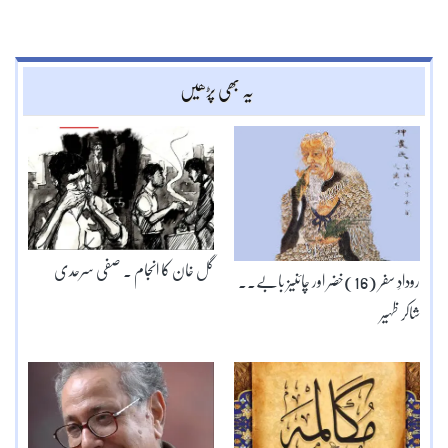
یہ بھی پڑھیں
گل خان کا انجام ۔ صفی سرحدی
رودادِ سفر (16)خضر اور چائنیز بابے۔۔
شاکر ظہیر