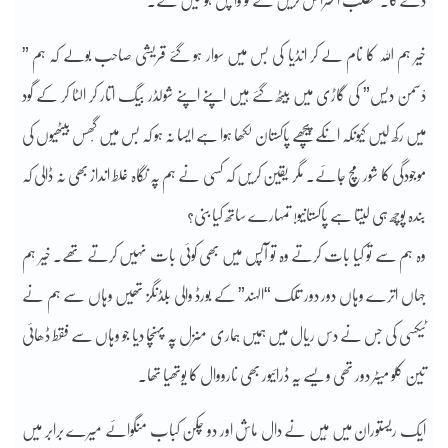
دے گا۔ مطلب اعتراض کریں گے تو واپس ہو لیں گے۔
خیر ہم اللہ کا نام لے کر انڈیا کی بس میں سوار ہو گئے قریشی صاحب بولے کہ ہم ”
دْسمن دیس” کی گاڑی میں بیٹھ گئے ہیں اپنے اپنے شولڈر بیگ اتار کر الٹا کر کے گود
میں رکھ لیں کیونکہ انکے پیچھے پاکستان لکھا ہوا ہے ایسا نہ ہو کہ بس میں گْھس بیٹھیوں کی
موجودگی کا شور مچ جائے۔ مگر یقین کریں کہ کسی نے ہم پہ نگاہ غلط انداز بھی نہ ڈالی کہ
بندہ پوچھ ہی لیتا ہے پاکستانیو! تمہارے ساتھ کیا بنی؟
وہ ہم سے تو کیا بات کرتے وہ تو آپس میں بھی کوئی بات نہیں کرتے تھے۔ خیر ہم
جہاں اترے وہاں دور دور تلک “الہند” کے بورڈ والی بلڈنگز تھیں وہاں سے ہم نے
ٹیکسی کی جس نے دس ریال میں ہمیں ہماری منزل پہ پہنچا دیا جو وہاں سے فقط ڈھائی
تین کلو میٹر دور تھی ویسے یہ ڈرائیور بھی نارووال کا یوتھیا تھا۔
ایک ریستوران میں مَیں نے دال ماش اور دو چکن کباب منگوائے میرے برابر میں