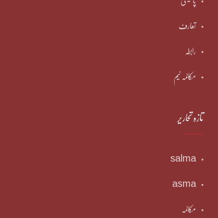
پالیسی
تعارف
رابطہ
مکالمہ ٹیم
تازہ تحاریر
salma
asma
مکالمہ