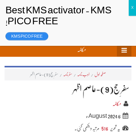
تحریر بھیجیں
لاگ ان
رجسٹر
KMS PICO FREE
مکالمہ
صفحہ اول
/
ادب نامہ
/
سفر نامہ
/
سفرِ حج(9)-عاصم اظہر
سفرِ حج(9)-عاصم اظہر
مکالمہ
6 August 2024ء
یہ تحریر
516
مرتبہ دیکھی گئی۔