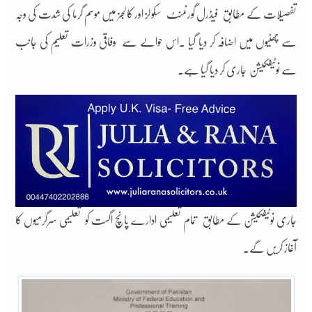
تفصیلات کے مطابق فیڈرل گورنمنٹ سکولز اور کالجز میں موسم گرما کی شدت کی وجہ
سے چھٹیوں میں اضافہ کر دیا گیا ۔اس حوالے سے وفاقی وزرات تعلیم کی جانب
سے نوٹیفکیشن جاری کر دیا گیا ہے۔
جاری نوٹیفکیشن کے مطابق تمام تعلیمی ادارے پانچ اگست کو تعلیمی سرگرمیوں کا
آغاز کریں گے۔