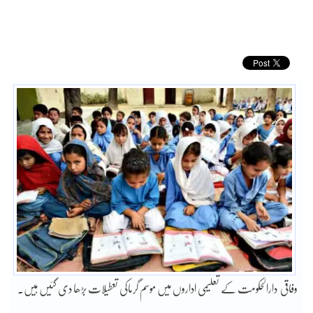
وفاقی دارالحکومت کے تعلیمی اداروں میں موسم گرماکی تعطیلات بڑھا دی گئیں ہیں۔