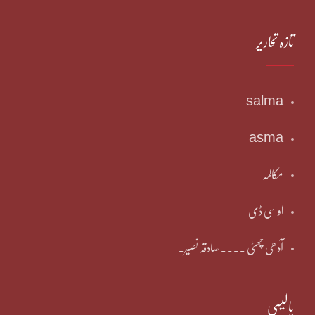
تازہ تحاریر
salma
asma
مکالمہ
او سی ڈی
آدھی چھٹی ۔۔۔۔صادقہ نصیر۔
پالیسی