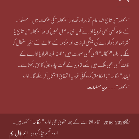
”مکالمہ“ پر شائع شدہ تمام تحاریر اور تصاویر ”مکالمہ“ کی ملکیت ہیں۔ مصنف
کے علاوہ کسی بھی فرد یا ادارے کو یہ حق حاصل نہیں کہ وہ ”مکالمہ“ پر شائع یا
نشر شدہ مواد کو ادارے کی پیشگی اجازت اور مکالمہ کے حوالے کے بغیر استعمال کر
سکے۔ ادارہ ”مکالمہ“ ایسی کسی صورت میں متعلقہ فرد، افراد یا ادارے کے
خلاف کسی بھی ملک میں اسکے قانون کے تحت چارہ جوئی کا حق رکھتا ہے۔
ایڈیٹر ”مکالمہ“ یا اسکا مقرر کردہ کوئی فرد یہ استحقاق استعمال کر سکے گا۔ ادارہ
”مکالمہ“۔۔۔
مزید معلومات
©2016-2026
تمام اشاعت کے جملہ حقوق بحق ادارہ ”
مکالمہ
“ محفوظ ہیں۔
اردو تھیم تیار کردہ :-
ایم بلال ایم