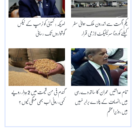
یکم اگست سے اندرون ملک ہوائی سفر
امریکہ : کمیٹی کو ٹرمپ کے ٹیکس
کیلئے کورونا سرٹیفیکٹ لازمی قرار
گوشواروں تک رسائی
تمام عدالتیں عمران کا ساتھ دےرہی
گندم فی من قیمت میں 2 ہزار روپے
ہیں ،انصاف کے پلڑے برابر نہیں
کمی، روٹی اب بھی مہنگی کیوں ؟
ہیں ،وزیراعظم