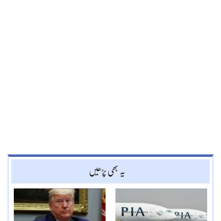
یہ بھی پڑھیں