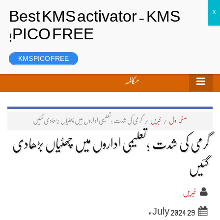
تحریر بھیجیں
لاگ ان
رجسٹر
KMS PICO FREE
مکالمہ
صفحہ اول
/
خبریں
/
گرمی کی شدت ؛تعلیمی اداروں میں چھٹیاں بڑھادی گئیں
گرمی کی شدت ؛تعلیمی اداروں میں چھٹیاں بڑھادی
گئیں
خبریں
29 July 2024ء