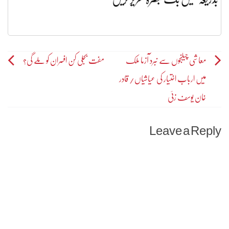
Post
معاشی چیلنجوں سے نبرد آزما ملک
مفت بجلی کن افسران کو ملے گی؟
میں ارباب اختیار کی عیاشیاں/ قادر
navigation
خان یوسف زئی
Leave a Reply