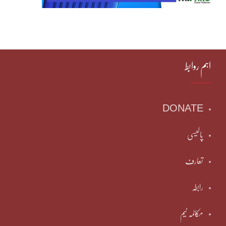
اہم روابط
DONATE
پالیسی
تعارف
رابطہ
مکالمہ ٹیم