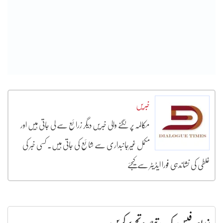
خبریں
مکالمہ پر لگنے والی خبریں دیگر زرائع سے لی جاتی ہیں اور
مکمل غیرجانبداری سے شائع کی جاتی ہیں۔ کسی خبر کی
غلطی کی نشاندہی فورا ایڈیٹر سے کیجئے
بذریعہ فیس بک تبصرہ تحریر کریں