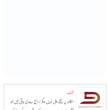
خبریں
مکالمہ پر لگنے والی خبریں دیگر زرائع سے لی جاتی ہیں اور