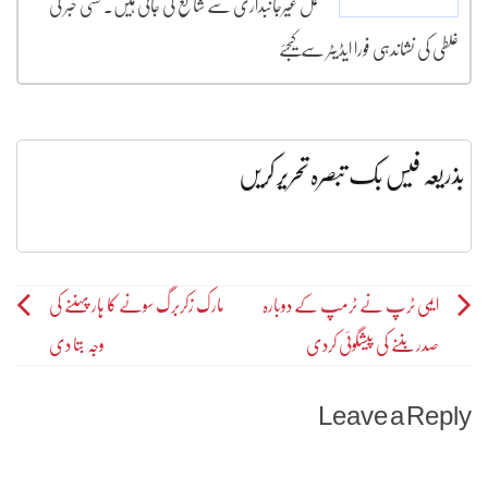
مکمل غیرجانبداری سے شائع کی جاتی ہیں۔ کسی خبر کی
غلطی کی نشاندہی فورا ایڈیٹر سے کیجئے
بذریعہ فیس بک تبصرہ تحریر کریں
Post
ایمی ٹرپ نے ٹرمپ کے دوبارہ
مارک زکربرگ سونے کا ہار پہننے کی
صدر بننے کی پیشگوئی کردی
وجہ بتا دی
navigation
Leave a Reply