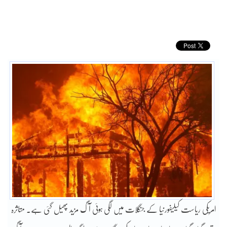
امریکی ریاست کیلیفورنیا کے جنگلات میں لگی ہوئی آگ مزید پھیل گئی ہے۔ متاثرہ