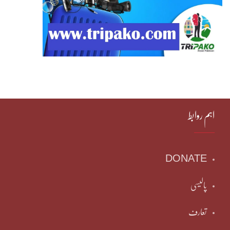
اہم روابط
DONATE
پالیسی
تعارف