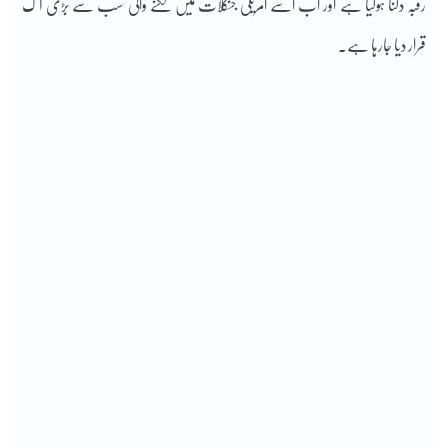
رقبہ دگنا ہوگیا ہے اور اب اسے امریکی جنگلات میں لگنے والی سب سے بڑی آگ
قرار دیا جارہا ہے۔