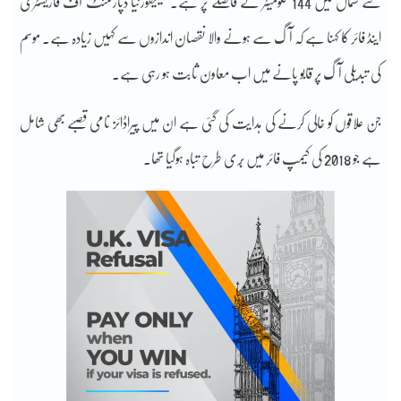
سے شمال میں 144 کلومیٹر کے فاصلے پر ہے۔ کیلیفورنیا ڈپارٹمنٹ آف فاریسٹری
اینڈ فائر کا کہنا ہے کہ آگ سے ہونے والا نقصان اندازوں سے کہیں زیادہ ہے۔ موسم
کی تبدیلی آگ پر قابو پانے میں اب معاون ثابت ہو رہی ہے۔
جن علاقوں کو خالی کرنے کی ہدایت کی گئی ہے ان میں پیراڈائز نامی قصبے بھی شامل
ہے جو 2018 کی کیمپ فائر میں بُری طرح تباہ ہوگیا تھا۔