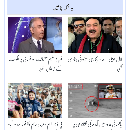
یہ بھی پڑھیں
لال حویلی سے سرکاری سکیورٹی ہٹادی
فرخ سلیم معیشت اور توانائی پر حکومت
گئی
کے ترجمان مقرر
پاکستانی حدود میں آبدوز کی نشاندہی پر
پی ڈی ایم دھرنا: مریم نواز نواز اسلام آباد