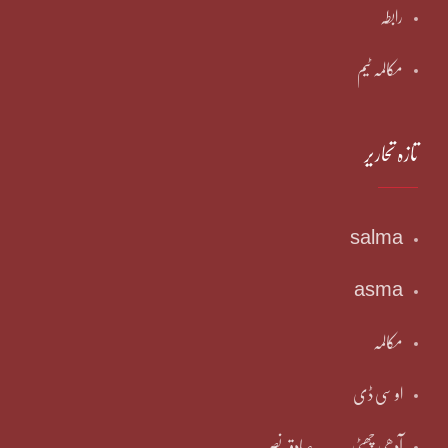
رابطہ
مکالمہ ٹیم
تازہ تحاریر
salma
asma
مکالمہ
او سی ڈی
آدھی چھٹی ۔۔۔۔صادقہ نصیر۔