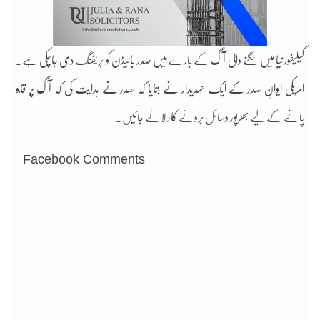
کیلیفورنیا میں لگنے والی آگ کے بارے میں صدر بائیڈن کو بریفنگ دی جاچکی ہے۔
امریکی ایوانِ صدر کے ایک عہدیدار نے بتایا کہ صدر نے ہدایت کی کہ آگ پر قابو
پانے کے لیے بھرپور وسائل بروئے کار لائے جائیں۔
Facebook Comments