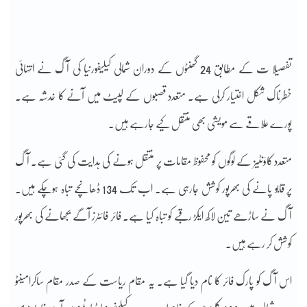
تفصیلا ت کے مطابق 24 گھنٹوں کے دوران شمالی کیلیفورنیا کی آگ نے انتہائی
خطرناک شکل اختیار کرلی ہے۔ متعدد قصبوں کے لپیٹ میں آنے کا خدشہ ہے۔
پورے علاقے سے مویشی بھی منتقل کیے جارہے ہیں۔
متعدد کاؤنٹیز کے لوگوں کو محفوظ مقامات پر منتقل ہونے کی ہدایت کی گئی ہے۔ آگ
پر قابو پانے کی بھرپور کوشش جارہی ہے۔ اب تک 134 ڈھانچے تباہ ہوچکے ہیں۔
آگ نے ساڑھے تین لاکھ ایکڑ رقبے کو تباہ کیا ہے۔ فائر فائٹرز آگے بجھانے کی بھرپور
کوشش کر رہے ہیں۔
اس آگ کو پارک فائر کا نام دیا گیا ہے۔ یہ مقام ریاست کے صدر مقام ساکرامینٹو