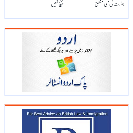
بھارت کی نئی منطق
پہنچ گئیں