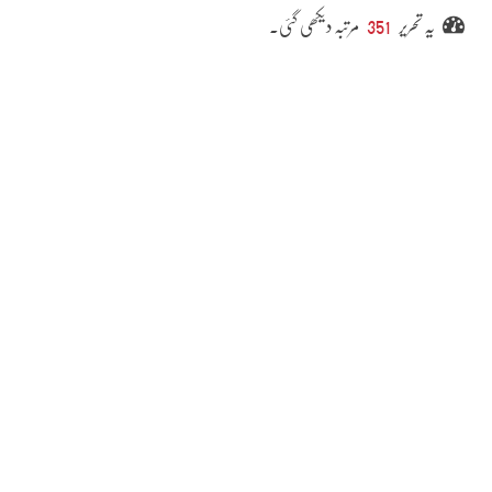
یہ تحریر
351
مرتبہ دیکھی گئی۔