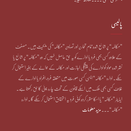
پالیسی
”مکالمہ“ پر شائع شدہ تمام تحاریر اور تصاویر ”مکالمہ“ کی ملکیت ہیں۔ مصنف
کے علاوہ کسی بھی فرد یا ادارے کو یہ حق حاصل نہیں کہ وہ ”مکالمہ“ پر شائع یا
نشر شدہ مواد کو ادارے کی پیشگی اجازت اور مکالمہ کے حوالے کے بغیر استعمال کر
سکے۔ ادارہ ”مکالمہ“ ایسی کسی صورت میں متعلقہ فرد، افراد یا ادارے کے
خلاف کسی بھی ملک میں اسکے قانون کے تحت چارہ جوئی کا حق رکھتا ہے۔
ایڈیٹر ”مکالمہ“ یا اسکا مقرر کردہ کوئی فرد یہ استحقاق استعمال کر سکے گا۔ ادارہ
”مکالمہ“۔۔۔
مزید معلومات