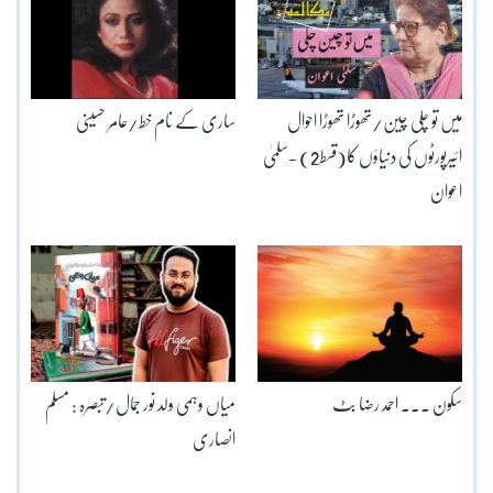
میں تو چلی چین/تھوڑا تھوڑا احوال
ساری کے نام خط/عامر حسینی
ائیرپورٹوں کی دنیاؤں کا(قسط2) -سلمیٰ
اعوان
سکون ۔۔۔ احمد رضا بٹ
میاں وہمی ولد نور جمال/تبصرہ : مسلم
انصاری