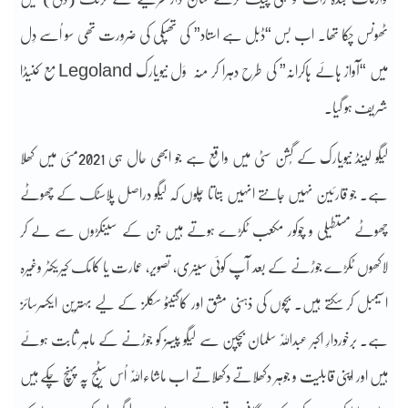
ٹھونس چکا تھا۔ اب بس “ڈبل ہے استاد” کی تھپکی کی ضرورت تھی سو اُسے دِل
میں “آواز ہائے ہاکرانہ” کی طرح دہرا کر مُنہ وَل نیویارک Legoland مع کنیڈا
شریف ہو گیا۔
لیگو لینڈ نیویارک کے گُشن سٹی میں واقع ہے جو ابھی حال ہی 2021مئی میں کھلا
ہے۔ جو قارئین نہیں جانتے انہیں بتاتا چلوں کہ لیگو دراصل پلاسٹک کے چھوٹے
چھوٹے مستطیلی و چوکور مکعب ٹکڑے ہوتے ہیں جن کے سینکڑوں سے لے کر
لاکھوں ٹکڑے جوڑنے کے بعد آپ کوئی سینری، تصویر، عمارت یا کامک کیریکٹر وغیرہ
اسیمبل کر سکتے ہیں۔ بچوں کی ذہنی مشق اور کاگنیٹو سکلز کے لیے بہترین ایکسرسائز
ہے۔ برخوردارِ اکبر عبداللّٰہ سلمان بچپن سے لیگو پیسز کو جوڑنے کے ماہر ثابت ہوئے
ہیں اور اپنی قابلیت و جوہر دکھلاتے دکھلاتے اب ماشاءاللّٰہ اُس سٹیج پہ پہنچ چکے ہیں