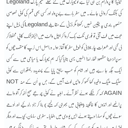
کینیڈا کا پروگرام بن ہی گیا ہے تو نیویارک میں نئے کُھلے تھیم پارک Legoland
کی بکنگ کروا لی جائے۔ میں سفر بارے بےپرواہ اور کسی بھی قسم کی کوئی خصوصی
منصوبہ بندی پہ یقین نہیں رکھتا مگر ڈزنی کے مقابلے Legoland کی ڈیل اپنے
بجٹ میں فِٹ آئی تو فوری ٹکٹ بک کروا کر ایپل والٹ میں الیکٹرانک کاپی محفوظ کر
لی گئی اور جمعرات چار جولائی کو طویل سفر کا آغاز ہوا۔ دراصل اس ٹرپ کا مقصد بچوں کو
سرپرائز دینا مقصود تھا، لہٰذا انہیں یہی بتایا گیا کہ ہم نیویارک یا میامی میں سے کسی
ایک جگہ جا رہے ہیں اور شام کو حسبِ سابق پاپا کے پسندیدہ ریستوران سے کوئی
سٹیک مٹیک وغیرہ کھا کھو کر واپس لوٹ آئیں گے، جس پہ اُن کے مُنہ NOT
AGAIN کہہ کر لٹکے ہوئے نظر آئے۔ اہلیہ نے کوئی چھ بجے صبح اُٹھ کر آلو والے
پراٹھے اور انڈوں کا خاگینہ (پنجابی میں بُھرجی کہہ لیجئے) بنا کر زادِ راہ کیے اور اَدھے
سوئے بچوں کو سہارا دیتے ہوئے ایس یو وی میں بٹھایا۔ سفری سامان، کپڑے اور دیگر
لوازمات بندہ رات کو ہی پیک کرکے شان دار طریقے سے ٹرنک (ڈگی) میں