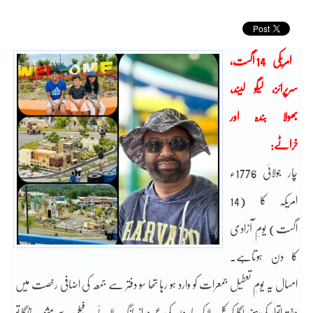
امریکی 14 اگست،
سرپرائز، لیگو لیند،
بھولا بندہ اور
خراٹے:
چار جولائی 1776ء
امریکہ کا (14
اگست) یومِ آزادی
کا دن ہوتاہے۔
امسال یہ یومِ تعطیل جمعرات کو وارد ہو رہا تھا سو دفتر سے جمعہ کی اضافی رخصت میں
ہفتہ اتوار کی پیوند لگا کر کُل ملا کر چار دن کی عمرِ دراز مانگ لائے۔ فیملی سے مشورہ مانگا تو