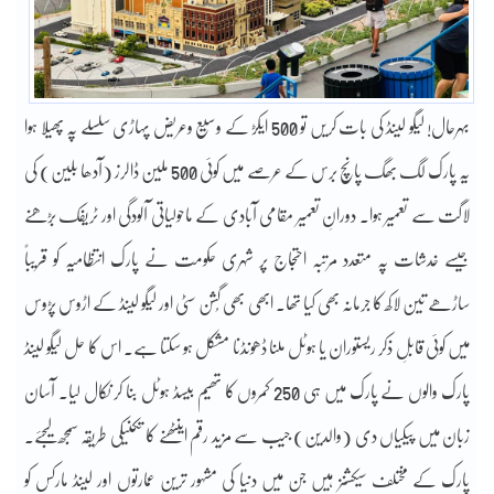
بہرحال! لیگو لینڈ کی بات کریں تو 500 ایکڑ کے وسیع وعریض پہاڑی سلسلے پہ پھیلا ہوا
یہ پارک لگ بھگ پانچ برس کے عرصے میں کوئی 500 ملین ڈالرز (آدھا بلین) کی
لاگت سے تعمیر ہوا۔ دورانِ تعمیر مقامی آبادی کے ماحولیاتی آلودگی اور ٹریفک بڑھنے
جیسے خدشات پہ متعدد مرتبہ احتجاج پر شہری حکومت نے پارک انتظامیہ کو قریباً
ساڑھے تین لاکھ کا جرمانہ بھی کیا تھا۔ ابھی بھی گُشن سٹی اور لیگو لینڈ کے اڑوس پڑوس
میں کوئی قابلِ ذکر ریستوران یا ہوٹل ملنا ڈھونڈنا مشکل ہو سکتا ہے۔ اس کا حل لیگو لینڈ
پارک والوں نے پارک میں ہی 250 کمروں کا تھیم بیسڈ ہوٹل بنا کر نکال لیا۔ آسان
زبان میں پیکیاں دی (والدین) جیب سے مزید رقم اینٹھنے کا تکنیکی طریقہ سمجھ لیجئے۔
پارک کے مختلف سیکشنز ہیں جن میں دنیا کی مشہور ترین عمارتوں اور لینڈ مارکس کو