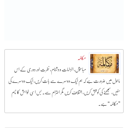
مکالمہ
مباحثوں، الزامات و دشنام، نفرت اور دوری کے اس
ماحول میں ضرورت ہے کہ ہم ایک دوسرے سے بات کریں، ایک دوسرے کی
سنیں، سمجھنے کی کوشش کریں، اختلاف کریں مگر احترام سے۔ بس اسی خواہش کا نام
”مکالمہ“ ہے۔