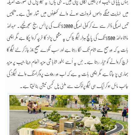
جہاں پاپا کی جیب کو بریکیں لگانی پڑتی ہیں۔ جی ہاں! یہ لیگو پزل کی صورت امریکہ
میں نہایت مہنگے داموں فروخت ہونے والے کھلونوں میں شمار ہوتی ہے۔ پچیس
تیس امریکی ڈالر سے لے کر کوئی امریکی 3000$ تک کی پرائس رینج سمجھ لیجیے۔ عبداللّٰہ
ماشاءاللّٰہ 500$ تک کی پانچ ہزار لیگو بلاکس پہ مشتمل پزلز کا خرچہ کروا چکا ہے مگر اچھی
بات یہ کہ وہ صبح سے شام تک لگا رہتا ہے اور سب ٹکڑے صحیح جوڑ جاڑ کر نئے لیگو کا
خرچ کروانے کو تیار رہتا ہے۔ جس پہ اُسے بطور شاباشی مزید انعام دینا جیب پر مزید
بھاری پڑ جاتا ہے مگر اچھی بات یہ ہے کہ اب وہ روبوٹ پروگرامنگ والے لیگوز کی
جانب مائل ہو کر ایک ہی لیگو پراڈکٹ سے ملٹی پل کمبی نیشن بنا لیتا ہے۔