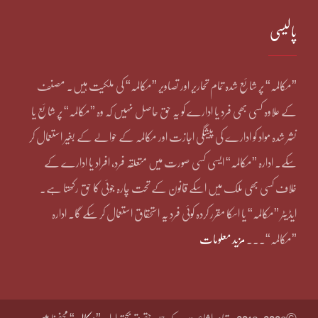
پالیسی
”مکالمہ“ پر شائع شدہ تمام تحاریر اور تصاویر ”مکالمہ“ کی ملکیت ہیں۔ مصنف
کے علاوہ کسی بھی فرد یا ادارے کو یہ حق حاصل نہیں کہ وہ ”مکالمہ“ پر شائع یا
نشر شدہ مواد کو ادارے کی پیشگی اجازت اور مکالمہ کے حوالے کے بغیر استعمال کر
سکے۔ ادارہ ”مکالمہ“ ایسی کسی صورت میں متعلقہ فرد، افراد یا ادارے کے
خلاف کسی بھی ملک میں اسکے قانون کے تحت چارہ جوئی کا حق رکھتا ہے۔
ایڈیٹر ”مکالمہ“ یا اسکا مقرر کردہ کوئی فرد یہ استحقاق استعمال کر سکے گا۔ ادارہ
”مکالمہ“۔۔۔
مزید معلومات