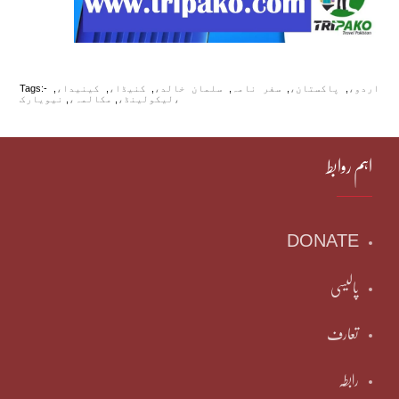
اردو،
,
پاکستان،
,
سفر نامہ
,
سلمان خالد،
,
کنیڈا،
,
کینیدا،
,
Tags:-
نیویارک،
لیکولینڈ،
,
مکالمہ،
,
اہم روابط
DONATE
پالیسی
تعارف
رابطہ