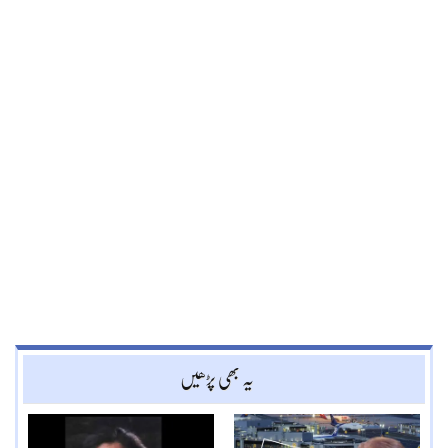
یہ بھی پڑھیں