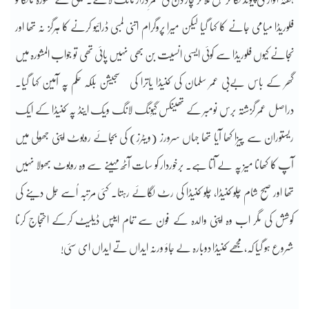
فلوریڈا میامی جانے کا کہا گیا لیکن میرا پروگرام اتنی لمبی ڈرائیو کرنے کا ہرگز نہ تھا اور
نجانے کیوں فلوریڈا سے کوئی ایسی انسیت بن بھی نہیں پائی تھی تو جواب المشورہ میں
گھر کے باس بےبی عمر سلمان کی کنیڈا یاترا کی سجیشن بلکہ حکم پہ آمین کہا گیا۔
دراصل عمر گزشتہ برس نومبر کے تھینکس گیوِنگ لانگ ویک اینڈ پہ کنیڈا کے ایک
ریستوران سے پیزا کھا آیا تھا جہاں سرورز (ویٹرز) کی بجائے روبوٹ اپنی جھولی میں
آپ کا کھانا میز پہ لے آتا ہے۔ برخوردار کو سات آٹھ مہینے سے وہ روبوٹ بھولا نہیں
تھا اور صبح شام چلو کنیڈا، چلو کنیڈا کی رٹ لگائے رہتا۔ کئی مرتبہ اُسے جُل دینے کی
کوشش کی مگر اب وہ اپنی والدہ کے فون سے تمام ایپس ڈیلیٹ کرکے احتجاج کرنا
شروع ہو گیا کہ،مجھے کنیڈا دوبارہ لے جاؤ ورنہ ایداں تے ایداں ای سئی!