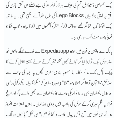
ایک خصوصی ڈسپوزیبل قسم کی عینک ہر زائر کو فراہم کی جسے پہنتے ہی آتش بازی کی
افق پہ امڈتی چنگاریاں Lego Blocks کی طرح نظر آنے لگتی تھی۔ یہ بلاشبہ
ایک انوکھا تجربہ تھا مگر مجھے وہ چشمہ اتار کر منظر کو آنکھوں میں اتارنا زیادہ دلچسپ لگا جو
قریباً پندرہ منٹ تک جاری رہا۔
پارک سے واپسی پر فون میں موجود Expedia app سے قدرے مہنگے داموں فور
سٹار ہوٹل بُک تو کروا لیا مگر نجانے کیوں کنفرمیشن کرتے ہوئے ناشتہ شامل کرنے کا
چیک باکس ٹِک نہ کر سکا۔ بنا منصوبہ بندی سفری کَھچوں پہ اہلیہ کی جانب سے
سرزنش نما احتجاج تو ہوا مگر بھولا بندہ “بولا” (بہرہ) سا بن کر مسکراتا رہا۔ اردگرد کوئی دیسی
اور حلال ریستوران بھی نہ ملا تو امریکی فاسٹ فوڈ ریستوران سے مچھلی والے برگر اور فرنچ
فرائز پہ شکم سیری کرکے ہوٹل کی جانب ایس یو وی دوڑا دی۔ بستر پہ استراحت افروز
ہوتے ہی فون میں آج ٹوٹل پیدل فاصلہ دیکھا تو “تراہ” ہی نکل گیا کیوں وہ لگ