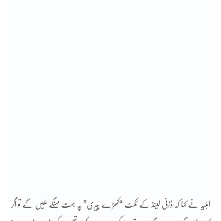
اہلیہ نے کہا کہ ڈزنی لینڈ کے ٹکٹ “کھڑے پیری” پہ بہت مہنگے ملیں گے تو اگر