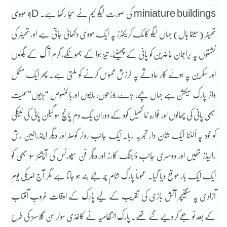
miniature buildings کی صورت لیگو ٹیم نے سجا رکھا ہے۔ 4D مووی
تھیٹر (سینما ہال) جہاں لیگو کامک کریکٹرز پہ ایک مووی دکھائی جاتی ہے اور تھیٹر کی
نشستوں پہ براجمان حاضرین کو پانی کے چھینٹے، تیز ہوا کے جھونکے، گرم آگ کے بگولوں
اور سکرین پہ ہوئے کار حادثے پہ لرزش محسوس کرنے کو ملتی ہے۔ پھر ایک مکمل
واٹر پارک سیکشن ہے جہاں بچے، بڑے، بوڑھوں، مائیوں اوربالخصوص “بڑیوں”سمیت
سبھی پانی کی چھالوں اور فوارہ نما کھیل کود کے دوران یک دم پانچ سو گیلن پانی کی ٹینکی
کو خود پہ اُلٹنا ایک شان دار تجربہ رہا۔ ایک جانب رولر کوسٹر اور دیگر اینڈرالین رش
رائیڈز تھیں اور دوسری جانب ڈاجنگ کارز اور دیگر فنَ سپورٹس کی آپشنز سو سبھی کو
ایک ایک بار موقع دیا گیا۔ عموماً پارک شام چھ بجے بند ہو جاتا ہے مگر آج امریکی یومِ
آزادی پہ سگنیچر آتش بازی کی تقریب کے لیے پارک کے اوقات غروبِ آفتاب
کے بعد نو بجے کر دئیے گئے تھے۔ پارک انتظامیہ نے کاغذی سولر سن گلاسز کی طرح