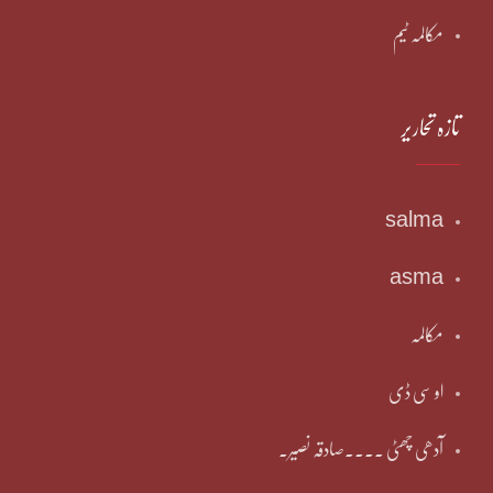
مکالمہ ٹیم
تازہ تحاریر
salma
asma
مکالمہ
او سی ڈی
آدھی چھٹی ۔۔۔۔صادقہ نصیر۔