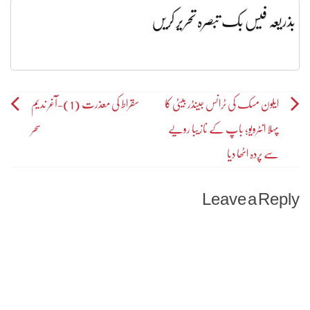
بذریعہ فیس بک تبصرہ تحریر کریں
Post
ایلون مسک کی ٹرانس جینڈر بیٹی کا
سقراط کی معذرت (1)-آغر ندیم
پہلا انٹرویو؛ باپ کے نازیبا رویے
سحر
navigation
سے پردہ اٹھا دیا
Leave a Reply