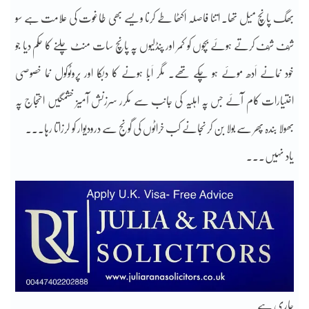
بھگ پانچ میل تھا۔ اتنا فاصلہ اکٹھا طے کرنا ویسے بھی طاغوت کی علامت ہے سو
شُف شُف کرتے ہوئے بچوں کو کمر اور پنڈلیوں پہ پانچ سات منٹ چلنے کا حکم دیا جو
خود نمانے اَدھ موئے ہو چکے تھے۔ مگر اَبّا ہونے کا دبکا اور پروٹوکول نما خصوصی
اختیارات کام آئے جس پہ اہلیہ کی جانب سے مکرر سرزنش آمیز خشمگیں احتجاج پہ
بھولا بندہ پھر سے بولا بن کر نجانے کب خراٹوں کی گونج سے درودیوار کو لرزاتا رہا۔۔۔
یاد نہیں۔۔۔
جاری ہے