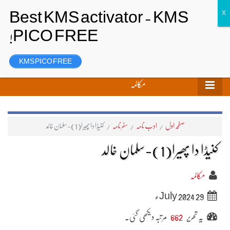
تحریر بھیجیں
لاگ ان
رجسٹر
KMS PICO FREE
مکالمہ
صفحہ اول
/
ادب نامہ
/
سفر نامہ
/
کنیڈا دا پھیرا(1)-سلمان خالد
کنیڈا دا پھیرا(1)-سلمان خالد
مکالمہ
29 July 2024ء
یہ تحریر
662
مرتبہ دیکھی گئی۔