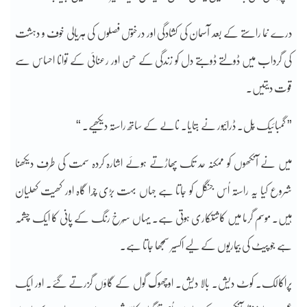
درے نما راستے کے بعد آسمان کی کشادگی اور درختوں فصلوں کی ہریالی خوف و دہشت
کی گرداب میں ڈولتے ڈوبتے دل کو زندگی کے حسن اور رعنائی کے توانا احساس سے
قوت دیتیں۔
” گمبائیک پُل۔ ڈرائیور نے بتایا۔ نالے کے ساتھ راستہ دیکھیے۔ “
میں نے آنکھوں کو ممکنہ حد تک پھاڑتے ہوئے اشارہ کردہ سمت کی طرف دیکھنا
شروع کیا یہ راستہ اُس جنگل کو جاتا ہے جہاں بہت بڑی چرا گاہ اور کھیت کھلیان
ہیں۔ موسم گرما میں کاشتکاری ہوتی ہے۔ یہاں سُرخ رنگ کے پانی کا ایک چشمہ
ہے جو پیٹ کی بیماریوں کے لیے اکسیر سمجھا جاتا ہے۔
پراکالک۔ کوٹ دیش۔ بالا دیش۔ اوچھوک گول کے گاؤں گزرتے گئے۔ اور ایک