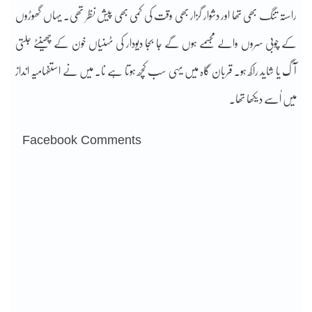
راستہ تنگ بھی تھا اور دشوار گزار بھی وقت کی کمی بھی پیش نظر تھی۔ یہاں گھوڑوں
کے چوبی سروں والے مجسمے ہوں گے جا بجا دیودار کی ٹہنیاں خون کے چھینٹے جلتی
آگ یا شاید راکھ ہو۔ قربان گاہ میں یہی سب کچھ ہوتا ہے نا۔ میں نے استفہامیہ انداز
میں اُسے دیکھا تھا۔
Facebook Comments