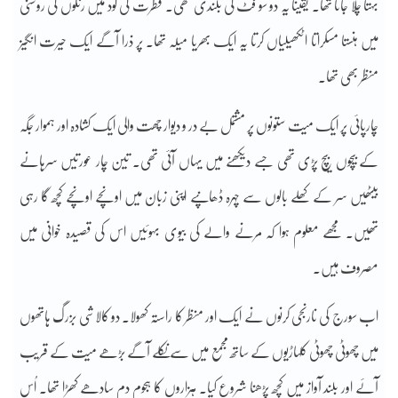
بہتا چلا جاتا تھا۔ یقیناً یہ دو سو فٹ کی بلندی تھی۔ فطرت کی گود میں رنگوں کی روشنی
میں ہنستا مسکراتا اٹکھیلیاں کرتا یہ ایک بھریا میلہ تھا۔ پر ذرا آگے ایک حیرت انگیز
منظر بھی تھا۔
چارپائی پر ایک میت ستونوں پر مشتمل بے در و دیوار چھت والی ایک کشادہ اور ہموار جگہ
کے بیچوں بیچ پڑی تھی جسے دیکھنے میں یہاں آئی تھی۔ تین چار عورتیں سرہانے
بیٹھیں سر کے کھلے بالوں سے چہرہ ڈھانپے اپنی زبان میں اونچے اونچے کچھ گا رہی
تھیں۔ مجھے معلوم ہوا کہ مرنے والے کی بیوی بہوئیں اس کی قصیدہ خوانی میں
مصروف ہیں۔
اب سورج کی نارنجی کرنوں نے ایک اور منظر کا راستہ کھولا۔ دو کالاشی بزرگ ہاتھوں
میں چھوٹی چھوٹی کلہاڑیوں کے ساتھ مجمع میں سے نکلے آگے بڑھے میت کے قریب
آئے اور بلند آواز میں کچھ پڑھنا شروع کیا۔ ہزاروں کا ہجوم دم سادھے کھڑا تھا۔ اُس