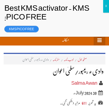
تحریر بھیجیں
لاگ ان
رجسٹر
KMS PICO FREE
مکالمہ
صفحہ اول
/
ادب نامہ
/
سفر نامہ
/
وادیء ریمبور/سلمیٰ اعوان
وادیء ریمبور/سلمیٰ اعوان
Salma Awan
30 July 2024ء
یہ تحریر
611
مرتبہ دیکھی گئی۔