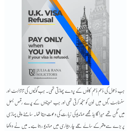
جب ڈھول کی ڈھم ڈھم کانوں کے پردے پھاڑتی تھی۔ جب گولیوں کی تڑتڑاہٹ اور
سنسناہٹ رگوں میں خون کو منجمد کرتی تھی اور جب حسیناؤں کے پُرے رقص بسمل
میں مگن تھے میرا گائیڈ مجھے مہاندیو کی زیارت کی دعوت دیتا تھا۔ سامنے والی پہاڑی
پر بڑے سے پتھر کے سائے تلے چار دیواری میں مہاندیو رہتا ہے۔ میں نے دیکھا