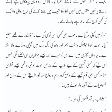
عجیب سا منظر آنکھوں کے سامنے اُبھرتا گیا۔ کالاش مرد و زن پیروجواں بچے بالے
راستے پر کہیں جتھوں میں کہیں اکا دکا نشیب میں بہتے نالے کی طرح ہوائی فائرنگ
کی گھن گرج کے ساتھ چلے جاتے تھے۔
”مرکز میں کوئی مر گیا ہے۔ موت بھی کسی امیر آدمی کی ہے۔“ ڈرائیور نے مجھے مطلع
کیا۔ موت کیسا خوفناک دہشت بھرا اور وجود کی رگ رگ میں کپکپی دوڑانے والا لفظ
ہے۔ پر یہاں گاڑی میں اسے سُن کر میرے اندر جیسے مہتابیاں سی چھٹنے لگی تھیں
اس لیے کہ نسلی تخلیق کے لیے ملاپ کے بندھن موت خوشی و غمی جیسے فطری
عناصر کسی بھی قوم قبیلے کے وضع کردہ رسم و رواج اور طور طریقے اس کے مزاج اور
خصوصیات کے آئینہ دار ہوتے ہیں۔
” چلو اب یہ تو دیکھوں گی ہی۔“