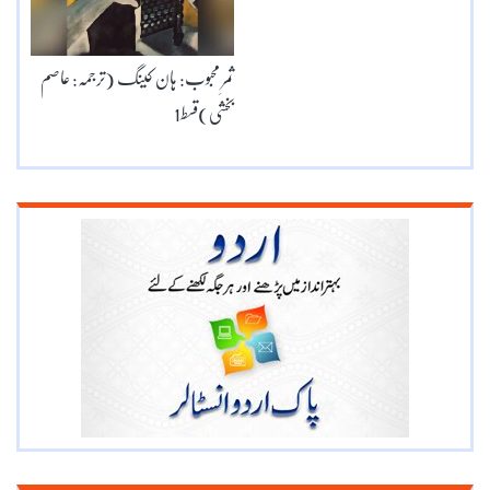
ثمرِ محبوب: ہان کینگ (ترجمہ: عاصم
بخشی)قسط1