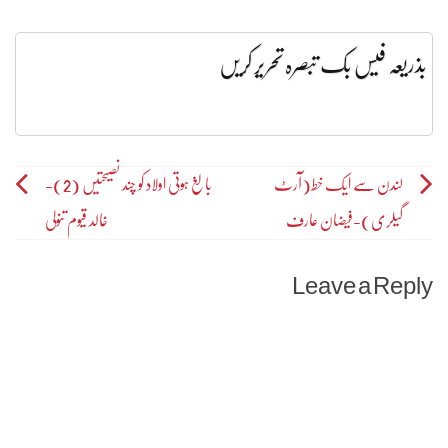
بذریعہ فیس بک تبصرہ تحریر کریں
Post
لندن سے ایک خط(آرٹ
بالغ ہوتی اولاد کو چند نصیحتیں (2)-
گیلری)-فیضان عارف
خالد قیوم تنولی
navigation
Leave a Reply