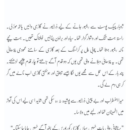
ژوبار چیک پوسٹ سے ریمبور جانے کے لیے ڈرائیور نے گاڑی دائیں ہاتھ موڑ لی۔
راستہ بہت تنگ اور دشوار گزار تھا۔ سیاہ اور براؤن چٹانیں خوفناک تھیں۔ بہت نیچے
نالہ ریمبور بہتا تھا۔ چوبی پُل پر کراسنگ کے بعد گاڑی کے سامنے عمودی چڑھائی
تھی۔ یہ چڑھائی دہلانے والی تھی یوں کہ دو قدم آگے بڑھتے تو چار قدم پیچھے لڑھکتے۔
چند بار کے اس عمل سے مجھے یوں لگا جیسے تڑپتی اور ہونکتی گاڑی اب نالے میں گر
کر ہی دم لے گی۔
میرا اضطراب اور بے چینی ڈرائیور سے پوشیدہ نہ رہ سکی تھی شاید اسی لیے اس کی آواز
میں اطمینان تھا اور لہجے میں دلاسا۔
” پریشانی والی بات نہیں یہاں گاڑی کو ریورس کیے بغیر آگے نہیں جایا جا سکتا۔“