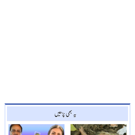
یہ بھی پڑھیں