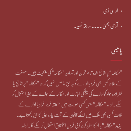
او سی ڈی
آدھی چھٹی ۔۔۔۔صادقہ نصیر۔
پالیسی
”مکالمہ“ پر شائع شدہ تمام تحاریر اور تصاویر ”مکالمہ“ کی ملکیت ہیں۔ مصنف
کے علاوہ کسی بھی فرد یا ادارے کو یہ حق حاصل نہیں کہ وہ ”مکالمہ“ پر شائع یا
نشر شدہ مواد کو ادارے کی پیشگی اجازت اور مکالمہ کے حوالے کے بغیر استعمال کر
سکے۔ ادارہ ”مکالمہ“ ایسی کسی صورت میں متعلقہ فرد، افراد یا ادارے کے
خلاف کسی بھی ملک میں اسکے قانون کے تحت چارہ جوئی کا حق رکھتا ہے۔
ایڈیٹر ”مکالمہ“ یا اسکا مقرر کردہ کوئی فرد یہ استحقاق استعمال کر سکے گا۔ ادارہ