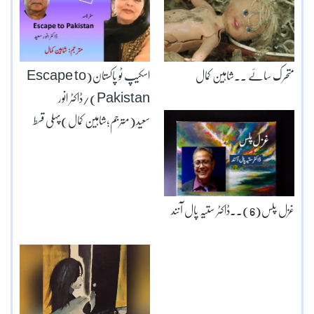
متحرک سائے ۔۔شاہین کمال
اسکیپ ٹو پاکستان(Escape to
Pakistan)/ڈاکٹر انور
سعید(مترجم؛شاہین کمال)پہلی قسط
غزل پلس(6)۔۔ڈاکٹر ستیہ پال آنند