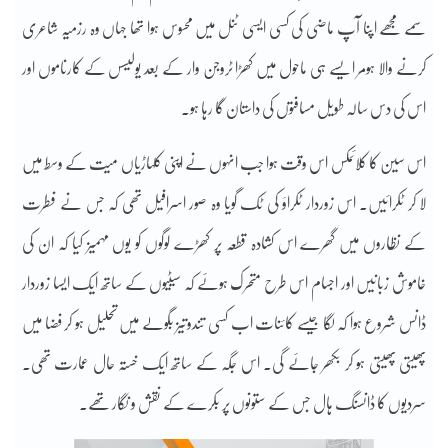
سمے مجھے اپنا آپ ماضی کی کسی ایسی ٹنل میں محسوس ہوا تھا جہاں وہ رزمیہ شاعری
کرنے والا ہومر ایسے ہی ماحول میں کھڑا ٹروجن وار کے بعد یولیسس کے کارناموں اور
اس کی دس سالہ طویل مسافتوں کی داستان گا رہا ہو۔
اس سین کا کلائمکس اس وقت ہوا جب انہوں نے اپنی کلہاڑیاں میت کے وسط میں
لا کر ٹکرائیں۔ اس زوردار ٹکراؤ کی ٹک گویا وہ صور اسرافیل تھی کہ جس نے فطرت
کے نظاروں میں گھرے اس کشادہ قطعہ پر کھڑے لوگوں کو یوں مہمیز کیا کہ ان کی
خاموش زبانیں اور اجسام اس طرح متحرک ہوئے کہ سیٹیوں کے ساتھ ایک ایسا زوردار
ڈانس شروع ہوا کہ لگا جیسے کائنات اب کسی تندوتیز بگولے میں تحلیل ہو کر فضا میں
پھیتی پھیتی ہو کر بکھر جائے گی۔ اس جگہ کے ساتھ ایک خستہ حال عمارت تھی۔
سردیوں کا ڈانسنگ ہال جس کے ستونوں پر بکرے کے نقش و نگار تھے۔