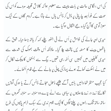
کی اس ہنگامی حالت پر بات چیت سے معلوم ہوا کہ کالاش قبیلہ مُردے کو اس کی
موت کے فوراً بعد چارپائی پر ڈال کر ڈانس ہال لے جاتا ہے۔ گروم گاؤں کے ایک
معزز آدمی کا آج گیارہ بجے انتقال ہو گیا ہے۔
میری اوپر جانے کی خواہش پر اُس نے فی الفور چلیے کہہ کر ہاتھ بڑھا دیا۔ شوق کے
ہاتھوں پیٹ کا مسئلہ پس پشت چلا گیا۔ حالانکہ اُس وقت بھوک کی شدت سے
میری کنپٹیوں میں ٹیسیں سی اُٹھ رہی تھیں۔ بیگ سے بسکٹوں کا پیکٹ نکال کر
میں نے بسکٹ کھاتے ہوئے پہاڑ کی چوٹی پر جانے کے لیے قدم اُٹھائے۔
کیا عجیب منظر تھا دائیں بائیں آگے پیچھے ڈھول بجاتے ڈانس کرتے ہا ہو کی آوازیں
نکالتے زینہ در زینہ چڑھائیوں پر سیاہی سے اٹے پڑے دو منزلہ سہ منزلہ گھروں کے
ساتھ ساتھ تنگ راہوں پر چلتے لوگوں کا ایک ہجوم ندی کے سبک خرام پانیوں کی طرح