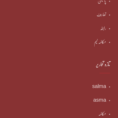
پالیسی
تعارف
رابطہ
مکالمہ ٹیم
تازہ تحاریر
salma
asma
مکالمہ