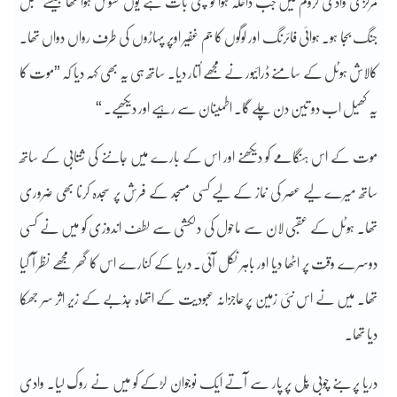
مرکزی وادی گروم میں جب داخلہ ہوا تو سچی بات ہے یوں محسوس ہوا تھا جیسے طبل
جنگ بجا ہو۔ ہوائی فائرنگ اور لوگوں کا جم غفیر اوپر پہاڑوں کی طرف رواں دواں تھا۔
کالاش ہوٹل کے سامنے ڈرائیور نے مجھے اُتار دیا۔ ساتھ ہی یہ بھی کہہ دیا کہ ”موت کا
یہ کھیل اب دو تین دن چلے گا۔ اطمینان سے رہیے اور دیکھیے۔ “
موت کے اس ہنگامے کو دیکھنے اور اس کے بارے میں جاننے کی شتابی کے ساتھ
ساتھ میرے لیے عصر کی نماز کے لیے کسی مسجد کے فرش پر سجدہ کرنا بھی ضروری
تھا۔ ہوٹل کے عقبی لان سے ماحول کی دلکشی سے لطف اندوزی کو میں نے کسی
دوسرے وقت پر اٹھا دیا اور باہر نکل آئی۔ دریا کے کنارے اس کا گھر مجھے نظر آ گیا
تھا۔ میں نے اس نئی زمین پر عاجزانہ عبودیت کے اتھاہ جذبے کے زیر اثر سر جھُکا
دیا تھا۔
دریا پر بنے چوبی پُل پر پار سے آتے ایک نوجوان لڑکے کو میں نے روک لیا۔ وادی