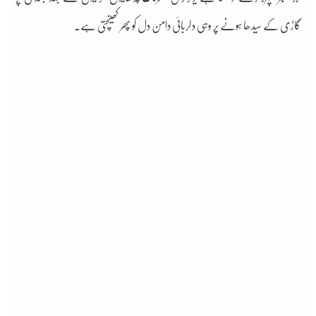
گاڑی کے سیدھا ہونے پر وہی دلربائی دامن دل کو پھر کھینچتی ہے۔