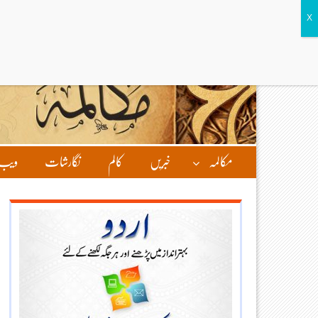
مکالمہ
خبریں
کالم
نگارشات
ویب 