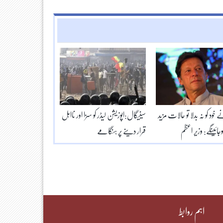
 خود کو نہ بدلا تو حالات مزید
سینیگال:اپوزیشن لیڈر کو سزا اور نااہل
ائینگے: وزیر اعظم
قرار دینے پر ہنگامے
اہم روابط