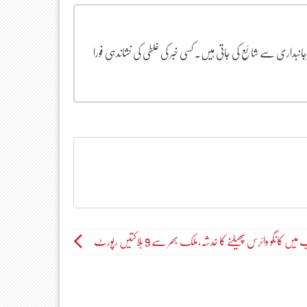
یرجانبداری سے شائع کی جاتی ہیں۔ کسی خبر کی غلطی کی نشاندہی فورا
میں کانگو وائرس پھیلنے کا خدشہ،ملک بھر سے 9 ہلاکتیں رپورٹ