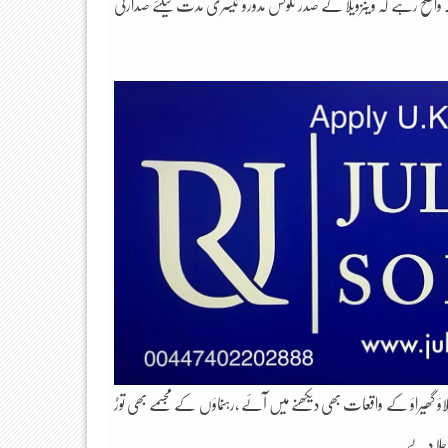
واضح رہے کہ وینزویلا کے صدر نکولس مدورو تیسری مدت کیلئے صدارتی
لاؤ گھیراؤ کے واقعات بھی دیکھنے میں آئے ،رہنماؤں کے مجسمے بھی توڑ
 جلا دیے۔