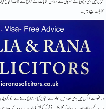
اسپین میں بھی وینزویلا کے شہریوں نے صدارتی انتخابات کے نتائج کے خلاف احتجاج کیا۔ 
انتخابات جیتے ہیں۔
دارالحکومت کراکس میں بڑی تعداد میں عوام نے احتجاج کیا اور نتائج ماننے سے انکار کردیا، ج
ڈالے۔کئی مظاہرین نے صدارتی محل تک پہنچنے کی کوشش کی اور صدر مادورو کے پوسٹر بھی