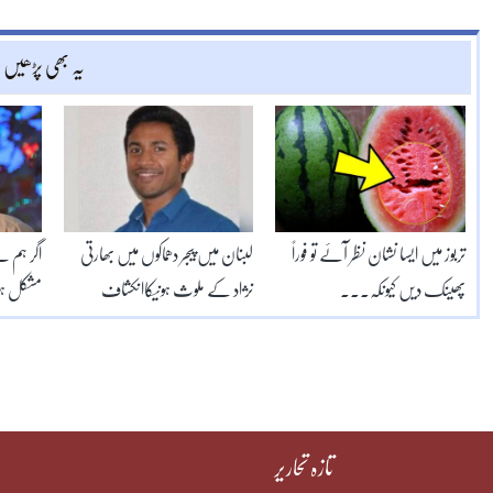
یہ بھی پڑھیں
تربوز میں ایسا نشان نظر آئے تو فوراً
لبنان میں پیجر دھماکوں میں بھارتی
اگر ہم نے
پھینک دیں کیونکہ۔۔۔
نژاد کے ملوث ہونیکاانکشاف
مشکل ہوج
تازہ تحاریر