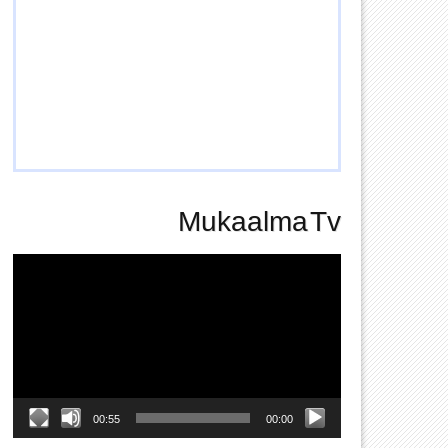
Mukaalma Tv
Video
Player
00:55
00:00