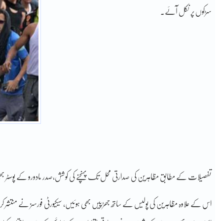
سڑکوں پر نکل آئے۔
تفصیلات کے مطابق مظاہرین کی صدارتی محل تک پہنچنے کی کوشش،صدر مادورو کے پوسٹر بھی
اس کے علاوہ مظاہرین کی پولیس کے ساتھ جھڑپیں بھی ہوئیں، سیکیورٹی فورسز نے منتشر ک