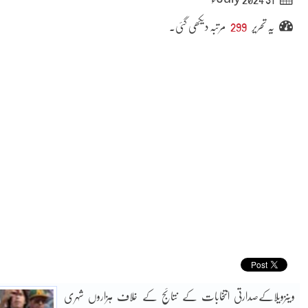
یہ تحریر
299
مرتبہ دیکھی گئی۔
وینزویلاکےصدارتی انتخابات کے نتائج کے خلاف ہزاروں شہری