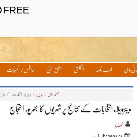
تحریر بھیجیں
لاگ ان
ٹی وی
ادب نامہ
انگلش
مشق سخن
سائنس/ نفسیات
صفحہ اول
/
خبریں
/
وینزویلا، انتخابات کے نتائج 
وینزویلا، انتخابات کے نتائج پر شہریوں کا بھرپور احتجاج
خبریں
31 July 2024ء