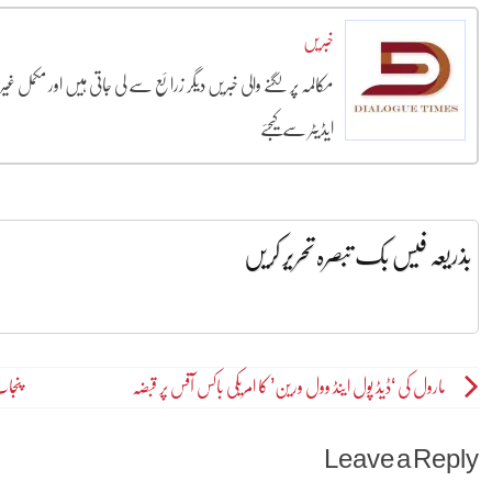
خبریں
مکالمہ پر لگنے والی خبریں دیگر زرائع سے لی جاتی ہیں اور مکمل غ
ایڈیٹر سے کیجئے
بذریعہ فیس بک تبصرہ تحریر کریں
Post
مارول کی ‘ڈیڈ پول اینڈ وول ورین’ کا امریکی باکس آفس پر قبضہ
پنجاب 
navigation
Leave a Reply