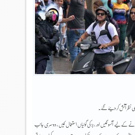
 نظر آتش کر دیئے گئے۔
رنے کے لیے آنسو گیس اور ربڑ کی گولیاں استعمال کیں ، دوسری جانب