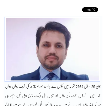
جون 20، سال 2008 تھا۔ میں کابل سے براستہ طورخم پشاور کی طرف رواں دواں
تھا۔ میں نے اس وقت خاکی پتلون اور جیبوں والی جیکٹ پہنی ہوئی تھی، جیسے ہی
طورخم بارڈر پہنچا۔ اس زمانے میں سرحد پر باڑ نہیں لگی تھی اس لئے خصوصی افراد کو