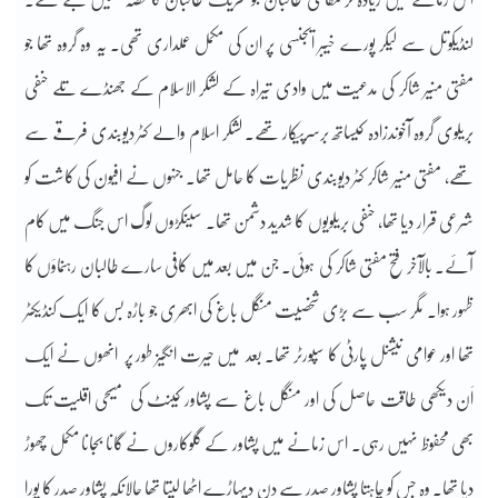
لنڈیکوتل سے لیکر پورے خیبر ایجنسی پر ان کی مکمل عملداری تھی۔ یہ وہ گروہ تھا جو
مفتی منیر شاکر کی مدعیت میں وادی تیراہ کے لشکر الاسلام کے جھنڈے تلے حنفی
بریلوی گروہ آخوندزادہ کیساتھ برسرپیکار تھے۔ لشکر اسلام والے کٹر دیوبندی فرقے سے
تھے، مفتی منیر شاکر کٹر دیوبندی نظریات کا حامل تھا۔ جنہوں نے افیون کی کاشت کو
شرعی قرار دیا تھا، حنفی بریلویوں کا شدید دشمن تھا۔ سینکڑوں لوگ اس جنگ میں کام
آئے۔ بالآخر فتح مفتی شاکر کی ہوئی۔ جن میں بعد میں کافی سارے طالبان رہنماؤں کا
ظہور ہوا۔ مگر سب سے بڑی شخصیت منگل باغ کی ابھری جو باڑہ بس کا ایک کنڈیکٹر
تھا اور عوامی نیشنل پارٹی کا سپورٹر تھا۔ بعد میں حیرت انگیز طور پر انھوں نے ایک
اَن دیکھی طاقت حاصل کی اور منگل باغ سے پشاور کینٹ کی مسیحی اقلیت تک
بھی محفوظ نہیں رہی۔ اس زمانے میں پشاور کے گلوکاروں نے گانا بجانا مکمل چھوڑ
دیا تھا۔ وہ جس کو چاہتا پشاور صدر سے دن دیہاڑے اٹھا لیتا تھا حالانکہ پشاور صدر کا پورا