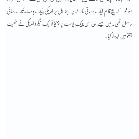
طورخم کے بیچ قائم ایک برساتی نالے پر بنے پُل پر امریکی چیک پوسٹ تک رسائی
حاصل تھی۔ میں جیسے ہی اس چیک پوسٹ پر پہنچا تو ایک نیگرو امریکی نے ٹھیٹ
پشتو میں خبردار کیا۔