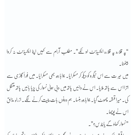
“پہ قلارہ پہ قلارہ ایکسیڈنٹ او نکے”۔ مطلب آرام سے کہیں اپنا ایکسیڈنٹ نہ کروا
بیٹھنا۔
میں حیر ت سے اس نیگرو کو دیکھ کر مسکرایا۔ جوابا ًوہ بھی مسکرایا۔ میں فوراً گاڑی سے
اترا اس سے ہاتھ ملایا۔ اس نے دائیں ہاتھ میں دبی ہوئی نسوار کی پڑیا بائیں ہاتھ منتقل
کی۔ میرا قہقہہ چھوٹ گیا۔ جوابا ًوہ ہنسا۔ ہم دونوں بات چیت کرنے لگے۔ ازراہ مذاق
اس نے پوچھا۔
” نسوار کھاؤ گے یا چرس؟”۔