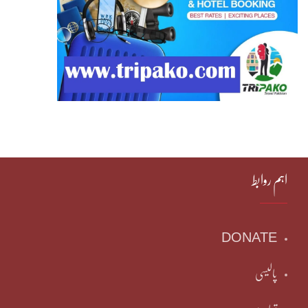
اہم روابط
DONATE
پالیسی