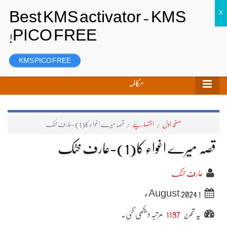
تحریر بھیجیں
لاگ ان
رجسٹر
KMS PICO FREE
مکالمہ
صفحہ اول
/
اختصاریئے
/
قصہ میرے اغواء کا(1)-عارف خٹک
قصہ میرے اغواء کا(1)-عارف خٹک
عارف خٹک
1 August 2024ء
یہ تحریر
1197
مرتبہ دیکھی گئی۔