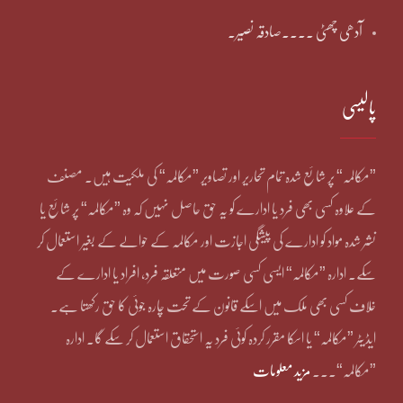
آدھی چھٹی ۔۔۔۔صادقہ نصیر۔
پالیسی
”مکالمہ“ پر شائع شدہ تمام تحاریر اور تصاویر ”مکالمہ“ کی ملکیت ہیں۔ مصنف
کے علاوہ کسی بھی فرد یا ادارے کو یہ حق حاصل نہیں کہ وہ ”مکالمہ“ پر شائع یا
نشر شدہ مواد کو ادارے کی پیشگی اجازت اور مکالمہ کے حوالے کے بغیر استعمال کر
سکے۔ ادارہ ”مکالمہ“ ایسی کسی صورت میں متعلقہ فرد، افراد یا ادارے کے
خلاف کسی بھی ملک میں اسکے قانون کے تحت چارہ جوئی کا حق رکھتا ہے۔
ایڈیٹر ”مکالمہ“ یا اسکا مقرر کردہ کوئی فرد یہ استحقاق استعمال کر سکے گا۔ ادارہ
”مکالمہ“۔۔۔
مزید معلومات