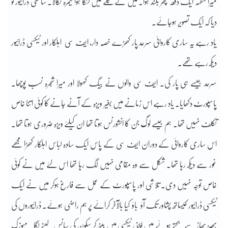
میرا قہقہہ ایک دفعہ پھر بلند ہوا۔ میں نے گلے میں لٹکا ہوا کیمرہ نکالا۔ ساتھی ڈرائیور کو
دیا کہ ایک تصویر ہوجائے۔
یاد رہے یہ ساری کاروائی سرحد پار کھڑے خصہ دار، ایف سی اہلکار اور ٹیکسی ڈرائیور
دیکھ رہے تھے۔
سرحد جیسے ہی پار کی۔ ایف سی والوں نے بیگ کھولا اور میرا شجرہ نسب پوچھا۔
پاسپورٹ دکھایا۔ یاد رہے اس زمانے میں بغیر ویزہ کے آنے جانے کا کوئی اتنا خاص
تکلف نہیں تھا۔ ہم جیسے لوگ جن کا انشورنس ہوتا تھا ان کیلئے ویزہ ضروری ہوتا تھا۔
اس ساری کاروائی کے دوران ایف سی کے پاس ایک سادہ لباس اہلکار کھڑا مجھے
غور سے دیکھ رہا تھا۔ شکل سے وہ مقامی نہیں لگ رہا تھا اس لئے میں نے کوئی
خاص توجہ نہیں دی۔ تلاشی اور پاسپورٹ کے عمل سے فارغ ہوکر میں نے ایک
ٹیکسی ڈرائیور کیساتھ پشاور تک آؤ باؤ کیا بالآخر کرائے پر ہم راضی ہوئے۔ ڈرائیوروں کی
بھیڑ بھاڑ سے بچتے ہوئے میں اپنی ٹیکسی میں بیٹھ کر سکون کی سانس لینے لگا۔ میوزک