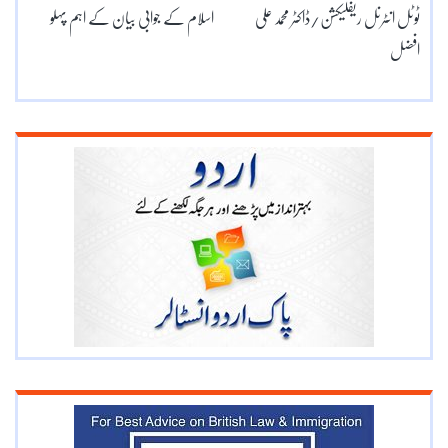
ٹوٹل انٹرنل ریفلیکشن/ڈاکٹر محمد علی
اسلام کے جوابی بیان کے اہم پہلو
افضل