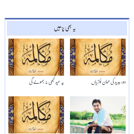
یہ بھی پڑھیں
دور جدید کی مہمان نوازیاں
یہ عید کبھی نہ بھولے گی