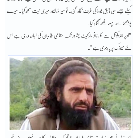
کیلئے جیسے ہی ڈیش بورڈ کی طرف نگاہ گئی۔ تو میرا ڈرائیور میری نیت سمجھ گیا۔ میرے
پوچھنے سے پہلے مجھے آگاہ کیا۔
“اوپر لنڈیکوتل سے کارخانو مارکیٹ پشاور تک مقامی طالبان کی اجارہ دری ہے اس
لئے میوزک پر پابندی ہے”۔
اس زمانے میں زیادہ تر مقامی طالبان جو تحریک طالبان کا حصہ نہیں بنے تھے۔