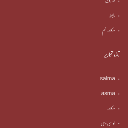
تعارف
رابطہ
مکالمہ ٹیم
تازہ تحاریر
salma
asma
مکالمہ
او سی ڈی