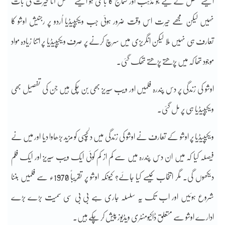
ایسے شخص کے لیے جو مذہب اور سماج کا باغی ہو ایسے کمنٹس آنا حیرت کی بات
نہیں لیکن مجھے حیرت اس وقت ضرور ہوئی جب ویکیپیڈیا اُردو پر رجنیش اوشو کا
تعارف ہی نہیں ملا لیکن انگریزی میں سرچ کرنے پر صرف ویکیپیڈیا پر اتنا زیادہ مواد
موجود تھا کہ میں پڑھتے پڑھتے تھک گئی۔
اوشو کی زندگی پر دس پندرہ فلمیں اور ویب سیریز بھی بن چکی ہیں جن کی تفصیل بھی
ویکیپیڈیا ہی پر مل گئی۔
ویکیپیڈیا پر اوشو کے تعارف نے اوشو کی زندگی میں دلچسپی کو مزید بڑھاوا دیا اور میں نے
فیصلہ کیا کہ میں ان دس پندرہ میں سے کم از کم کوئی ایک ویب سیریز اور ایک فلم
دیکھوں گی۔ مگر انتخاب کیسے کیا جائے؟ کیونکہ اوشو پر تقریباً 1970ء سے فلمیں بننا
شروع ہوئیں اور اب تک یہ سلسلہ جاری ہے بی بی سی سمیت بڑے بڑے
ادارے اوشو سے متعلق ڈاکیومنٹری ویڈیوز پیش کر چکے ہیں۔