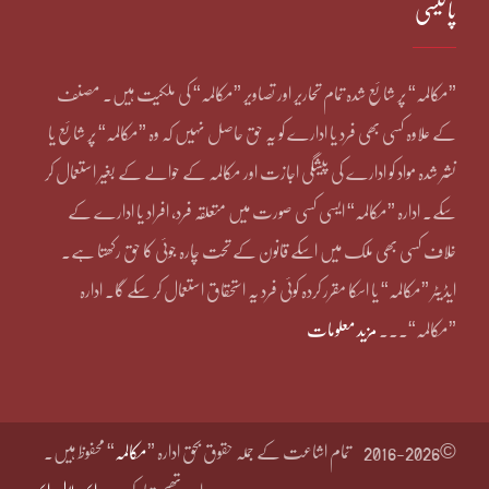
پالیسی
”مکالمہ“ پر شائع شدہ تمام تحاریر اور تصاویر ”مکالمہ“ کی ملکیت ہیں۔ مصنف
کے علاوہ کسی بھی فرد یا ادارے کو یہ حق حاصل نہیں کہ وہ ”مکالمہ“ پر شائع یا
نشر شدہ مواد کو ادارے کی پیشگی اجازت اور مکالمہ کے حوالے کے بغیر استعمال کر
سکے۔ ادارہ ”مکالمہ“ ایسی کسی صورت میں متعلقہ فرد، افراد یا ادارے کے
خلاف کسی بھی ملک میں اسکے قانون کے تحت چارہ جوئی کا حق رکھتا ہے۔
ایڈیٹر ”مکالمہ“ یا اسکا مقرر کردہ کوئی فرد یہ استحقاق استعمال کر سکے گا۔ ادارہ
”مکالمہ“۔۔۔
مزید معلومات
©2016-2026
تمام اشاعت کے جملہ حقوق بحق ادارہ ”
مکالمہ
“ محفوظ ہیں۔