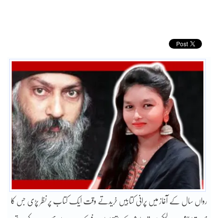
رواں سال کے آغاز میں پرانی کتابیں خریدتے وقت ایک کتاب پر نظر پڑی جس کا