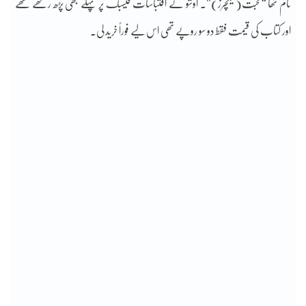
نام تھا “محبت(لیکچرز)”۔ اوشو کے اقتباسات فیسبک پر پہلے بھی پڑھ رکھے تھے
اور کتاب کی قیمت فقط دو سو روپے تھی اس لیے فوراً خرید لی۔