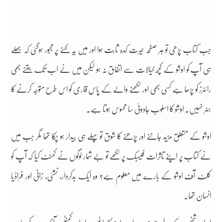
جب کتاب پڑھی تو ہر صفحہ حیرت کدہ ثابت ہوا اور میں یہ کہنے پر مجبور ہوگئی کہ بھلے
ہی آپ کو اوشو کے کچھ خیالات سے اتفاق نہ ہو لیکن میں نے اب تک جتنے بھی
رائٹرز کو پڑھا ہے کسی بھی اور لکھنے والے کے پاس قاری کو اس طرح متوجہ کرنے کا
ہنر نہیں۔ اوشو کا اسلوب جادوئی سا محسوس ہوتا ہے۔
اوشو کے متعلق مزید جاننے اور پڑھنے کا شوق تو پہلے ہی بیدار ہو چکا تھا مگر جب میں
نے کتاب پر اپنے تاثرات فیسبک پر لکھے تو بے شمار لوگوں نے کمنٹ کیا کہ آپ کو
کلٹ آف اوشو کے بارے میں معلوم ہے؟ وہ ایک بدکردار، نشئی، زانی اور فراڈیا
انسان تھا۔