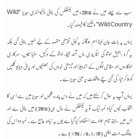
سب سے پہلے میں نے 2018ء میں نیٹفلکس کی بنائی ڈاکیومنٹری سیریز “Wild
Wild Country” دیکھنے کا فیصلہ کیا۔
یہاں یہ بات جان لینا اہم ہوگا کہ یہ کوئی تفریحی مقصد کے لیے نہیں بنائی گئی بلکہ
یہ گرو رجنیش اوشو کی سیکریٹری ماں آنند شیلا، اوشو کے وکیل، سنیاسیوں، سرکاری
اہلکاروں اور مقامی لوگوں کے انٹرویوز اور تاریخی خبروں کی جھلکیوں اور پرانی ویڈیو کلپس
کو ملا کر تیار کی گئی سچے واقعات پر مبنی سیریز ہے۔
یہاں آپ یہ سوال کر سکتے ہیں کہ میں نے دس پندرہ فلموں اور سیریز میں سے اسی کا
انتخاب کیوں کیا؟ نمبر ایک تو یہ نیٹفلکس نے حال ہی(2018) میں بنائی ہے اور
اس میں سابقہ تمام مواد سے استفادہ کیا گیا ہے یوں یہ زیادہ جامع ہے۔ نمبر دو اس کی
ریٹنگ بہت اچھی (8.1/10//98%) ہے۔