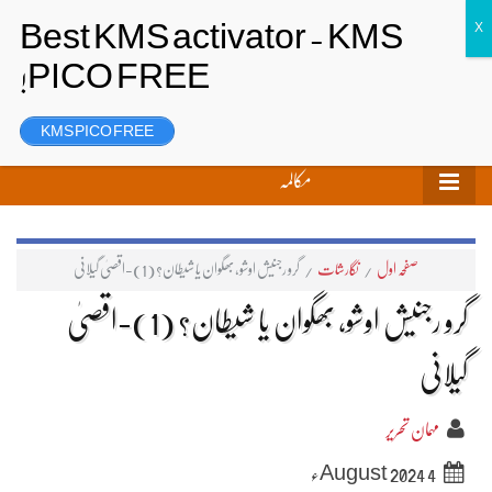
تحریر بھیجیں
لاگ ان
رجسٹر
KMS PICO FREE
مکالمہ
صفحہ اول
/
نگارشات
/
گرو رجنیش اوشو، بھگوان یا شیطان؟ (1)-اقصیٰ گیلانی
گرو رجنیش اوشو، بھگوان یا شیطان؟ (1)-اقصیٰ
گیلانی
مہمان تحریر
4 August 2024ء