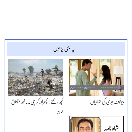
یہ بھی پڑھیں
بیوقوف بیوی کی نشانیاں
کچرا، کُتے ، مچھراور کراچی۔۔محمد مشتاق
خان