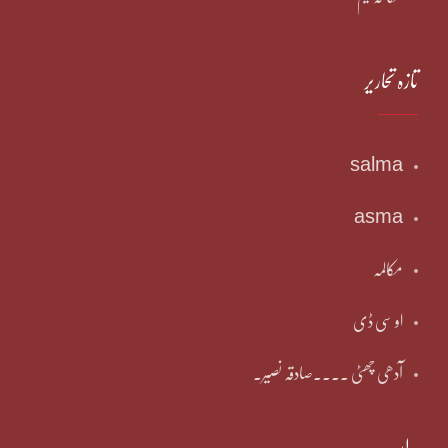
تازہ تحاریر
salma
asma
مکالمہ
او سی ڈی
آدھی چھٹی ۔۔۔۔صادقہ نصیر۔