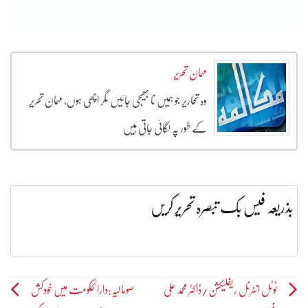
مہمان تحریر
وہ تحاریر جو ہمیں نا بھیجی جائیں مگر اچھی ہوں، مہمان تحریر
کے طور پہ لگائی جاتی ہیں
بذریعہ فیس بک تبصرہ تحریر کریں
Post
ٹوٹل انٹرنل ریفلیکشن/ڈاکٹر محمد علی
صومالیہ:دارالحکومت میں خودکش