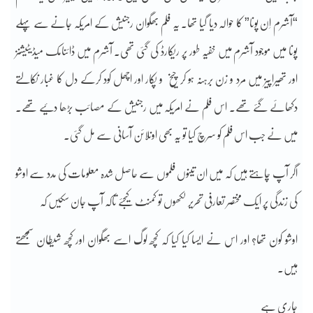
“آشرم اِن پونا” کا حوالہ دیا گیا تھا۔ یہ فلم بھگوان رجنیش کے امریکہ جانے سے پہلے
پونا میں موجود آشرم میں خفیہ طور پر ریکارڈ کی گئی تھی۔ آشرم میں ڈائنامک میڈیٹیشنز
اور تھیراپیز میں مرد و زن برہنہ ہو کر چیخ و پکار اور اچھل کود کرکے دل کا غبار نکالتے
دکھائے گئے تھے۔ اس فلم نے امریکہ میں رجنیش کے مصائب بڑھا دئیے تھے۔
میں نے جب اس فلم کو سرچ کیا تو یہ بھی اونلائن آسانی سے مل گئی۔
اگر آپ چاہتے ہیں کہ میں ان تینوں فلموں سے حاصل شدہ معلومات کی مدد سے اوشو
کی زندگی پر ایک مختصر تعارفی تحریر لکھوں تو کمنٹ کیجئے تاکہ آپ جان سکیں کہ
اوشو کون تھا؟ اور اس نے ایسا کیا کیا کہ کچھ لوگ اسے بھگوان اور کچھ شیطان سمجھتے
ہیں۔
جاری ہے