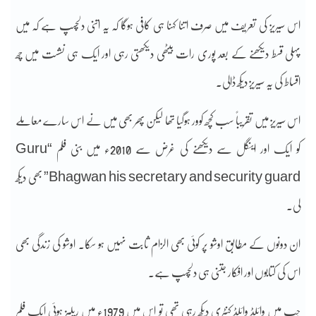
اس سیریز کی تعریف میں صرف اتنا کہنا ہی کافی ہوگا کہ یہ اتنی دلچسپ ہے کہ میں
پہلی قسط دیکھنے کے بعد پوری رات بیٹھی دیکھتی رہی اور ایک ہی نشست میں چھ
اقساط کی یہ سیریز دیکھ ڈالی۔
اس سیریز میں تقریباً سب کچھ کوور ہوگیا تھا لیکن پھر بھی میں نے اس سارے معاملے
کو ایک اور اینگل سے دیکھنے کی غرض سے 2010ء میں بنی فلم “Guru
Bhagwan his secretary and security guard” بھی دیکھ
لی۔
ان دونوں کے مطابق اوشو پر کوئی بھی الزام ثابت نہیں ہو سکا۔ اوشو کی زندگی بھی
اس کی کتابوں اور افکار جتنی ہی دلچسپ ہے۔
جب میں وائلڈ وائلڈ کنٹری دیکھ رہی تھی تو اس میں 1979ء میں ریلیز ہوئی ایک فلم