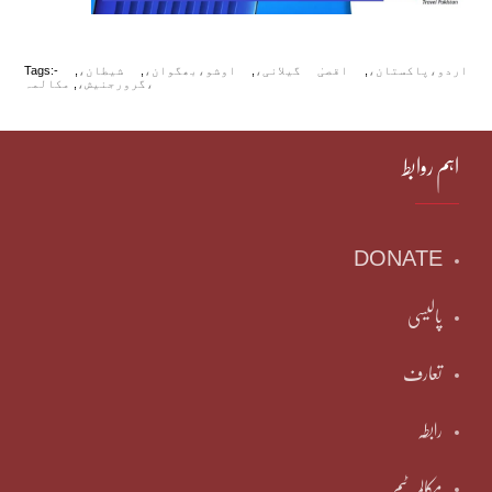
اردو،پاکستان،
,
اقصیٰ گیلانی،
,
اوشو،بھگوان،
,
شیطان،
,
Tags:-
مکالمہ،
گرورجنیش،
,
اہم روابط
DONATE
پالیسی
تعارف
رابطہ
مکالمہ ٹیم