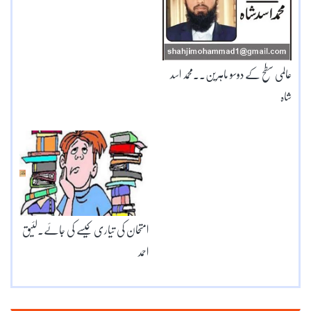
عالمی سطح کے دوسو ماہرین۔۔محمد اسد
شاہ
امتحان کی تیاری کیسے کی جائے۔لئیق
احمد