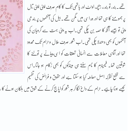
تھے۔بندر تو بندر، ریچھ، اونٹ اور ہاتھی تک کا کام صرف اپنی اپنی تال
پر جھومنے کا ہی تھا اور وہ اسی میں مگن تھے۔بیل کی آنکھوں پر بندھی
پٹی تو جیسے آنکھ کا حصہ بن چکی تھی۔اب یہ پٹی بہت سے گروہان کی
آنکھوں کو بھی دھندلا چکی تھی۔اب شعور صرف حلال و حرام تک محدود
تھا اور آپسی معاملات سے انسانی تعلقات کو اسی پیمانے پر تولنے کا
شوقین تھا۔ فیمینزم کا نام سنتے ہی مینڈکوں کو بھی زکام ہو جاتا۔اس
سے قطع نظرکہ اصل معاملہ کیا ہو سکتا ہے اور حقوق و فرائض کی تفہیم
کیسے ہونا چاہیے۔ حرام کے داغ لگا کر ہر شعور کو اپاہج کرنے کے شوق میں ہلکان ہونے کا رو