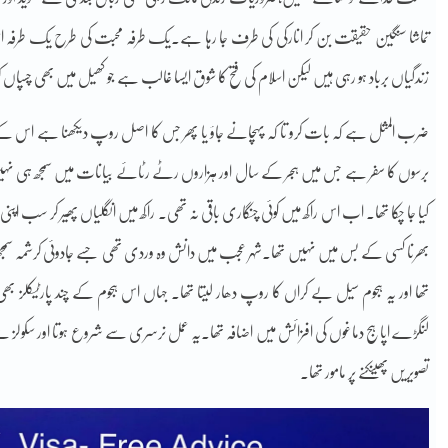
تماشا سنگین حقیقت بن کر انارکی کی طرف جا رہا ہے۔یک طرفہ محبت کی طرح یک طرفہ اص
زندگیاں برباد ہو رہی ہیں لیکن اسلام کی فتح کا شوق ایسا غالب ہے جو کھیل میں بھی چسپاں ک
ضرب المثل ہے کہ بات کرو تا کہ پہچانے جاؤ یا پھر جس کا اصل روپ دیکھنا ہے اس کے سا
برسوں کا سفر ہے جس میں ہجر کے سال اور ہزاروں رٹے رٹائے بیانات میں سمجھ ہی نہیں آتی 
کیا جا چکا تھا۔ اب اس راکھ میں کوئی چنگاری باقی نہ تھی۔ راکھ میں انگلیاں پھیر کر س
بھرنا کسی کے بس میں نہیں تھا۔شہر عجب میں دانش وہ وردی تھی جسے جادوئی کرشمہ سمجھا جاتا
تھا اور یہ ہجوم سیل بے کراں کا روپ دھار لیتا تھا۔ جہاں اس ہجوم کے چند پارٹیکل
لنگڑے اپاہج دماغوں کی افزائش میں اضافہ تھا۔یہ عمل نرسری سے شروع ہوتا اور سکولز 
تصویریں پھینکنے پر مامور تھا۔