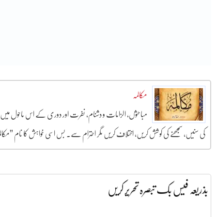
مکالمہ
مباحثوں، الزامات و دشنام، نفرت اور دوری کے اس ماحو
کی سنیں، سمجھنے کی کوشش کریں، اختلاف کریں مگر احترام سے۔ بس اسی خواہش کا نام ”مک
بذریعہ فیس بک تبصرہ تحریر کریں