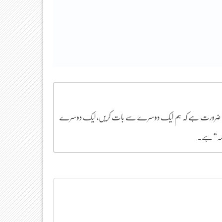
ل میں ضرورت ہے کہ ہم ایک دوسرے سے بات کریں، ایک دوسرے
المہ“ ہے۔