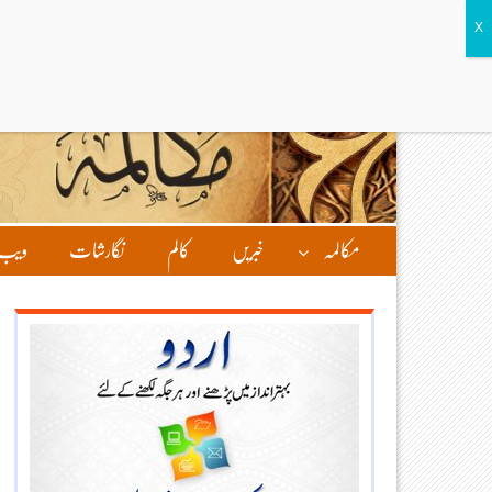
مکالمہ
خبریں
کالم
نگارشات
ویب 