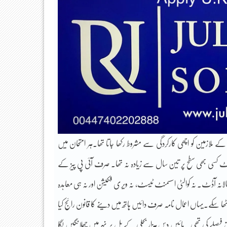
 ملازمین کو اچھی کارکردگی سے مشروط رکھا جاتا تھا۔ہر امتحان میں
نٹریکٹ کسی بھی سطح پر تین سال سے زیادہ نہ تھا۔ صرف آئی پی پیز کے
نہ آڈٹ۔ نہ کوالٹی اسسمنٹ ٹیسٹ، نہ ویری فکیشن اور نہ ہی معاہدہ
ٹھا سکے۔یہاں اعمال نامہ صرف دائیں ہاتھ میں دینے کا قانون رائج کیا
صلے کی تھی۔ مائیں دس ہزار بجلی کے بل پر نہر میں چھلانگیں لگا