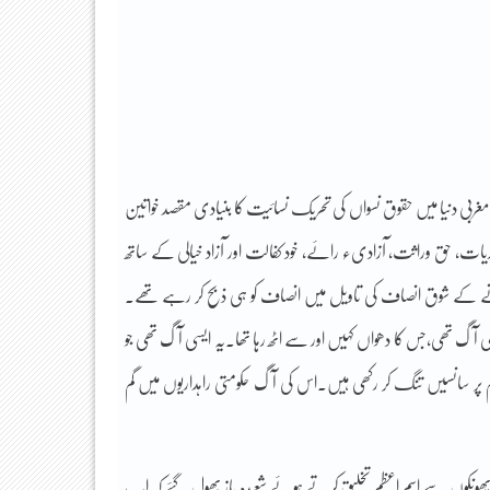
ہ مغربی دنیا میں حقوق نسواں کی تحریک نسائیت کا بنیادی مقصد خواتین
ات، حق وراثت، آزادیء رائے، خود کفالت اور آزاد خیالی کے ساتھ
م بنانے کے شوق انصاف کی تاویل میں انصاف کو ہی ذبح کر رہے تھے۔
ی آگ تھی،جس کا دھواں کہیں اور سے اٹھ رہا تھا۔یہ ایسی آگ تھی جو
ام پر سانسیں تنگ کر رکھی ہیں۔اس کی آگ حکومتی راہداریوں میں گم
پھونکوں سے اسم اعظم تخلیق کرتے ہوئے شعبدہ باز بھول گئے کہ اب