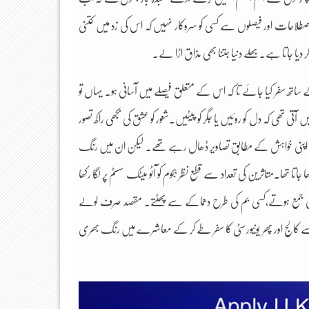
طلاحات اور فیصلوں سے کسی کو سروکار نہیں کہ اس کی زد میں کتنی
ر دیا جاتا ہے۔بھلے دنیا جتنا بھی مذاق اڑا لے۔
تھ سفر کیا جائے تا کہ اس کے متعلق فیصلے میں آسانی ہو۔ یہاں تو
تھی کہ دل کو روئیں یا جگر کو پیٹیں۔شعور کو عشق کی بجھی راکھ تصور
ب اپنی اپنی خواہش کے مطابق تصاویر ڈھال رہے تھے۔ لیکن ان میں رنگ
 تھا۔متاثرین کی تعداد سے قطع نظر ہجوم کو آٹو میٹک سسٹم پر لگا رکھا
ز بھی جمع ہوتے،کسی بم کی طرح دھماکے سے پھٹتے۔ مقصد صرف لولے
سے کالج اور پھر یونیورسٹی کا سفر طے کر کے معاشرے میں رنگ بھری