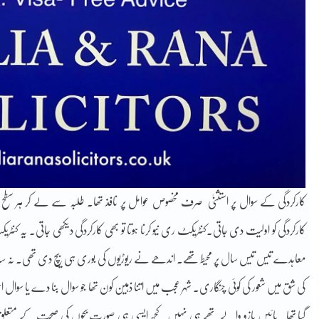
کارکردگی کے سوال پر استثنیٰ صرف مخصوص عوامل پر نافذ تھا۔ طلبہ سے لے کر ہر سطح کے
کارکردگی کو اولیت دی جاتی۔کنٹریکٹ ری نیو کرنا ہوتا تو بھی کارکردگی دیکھی جاتی۔ یہ ک
معاہدے تیس تیس سال پر محیط تھے۔ اندھے نے ریوڑیوں کی بوری ہی بیچ دی تھی۔ نہ سالا
کی شق میں شعور کی کوئی چنگاری۔ شہر عجب میں اتنا ذہین کون تھا جو سوال بنا دے یا سوال ا
گیا تھا۔ بائیں بازو والے تھے ہی نہیں۔ کچھ ایسی ہی صورت بچوں کی صحت کے متعلق فی