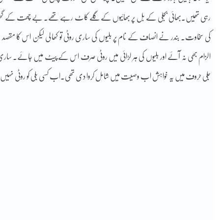
رہی تھیں۔بھائی بجلی کے بل پر بھائیوں کے گلے کاٹ رہے تھے۔ بے چھت کے گھر،سر
کی سخاوت۔ بندر نے انصاف کے نام پر بلیوں کی ساری روٹی تو کھا لی لیکن اس کا مقصد صر
الزام بھی نہ آئے اور بلیوں کی ہر لڑائی میں روٹی صرف اس کے پیٹ میں جائے۔ ساری زندگی 
جلی حروف میں یہ خواہش اب وصیت میں شامل کروا دی تھی۔اب کسی بلی کو روٹی نہیں م