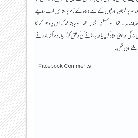
 پر طوفان اور بچوں کے لیے دودھ کے نام پر ستائیس ارب روپے
ف یہ نہ تھا۔ وہ مستقبل شناس تھا۔وہ چاہتا تھا کہ اس پر دھوکے کا
وہ اپنی اولاد کو یہ پاٹھ پڑھانے کی کوشش کرتا رہا۔دم آخر بندر نے
لنے والی تھی۔
Facebook Comments