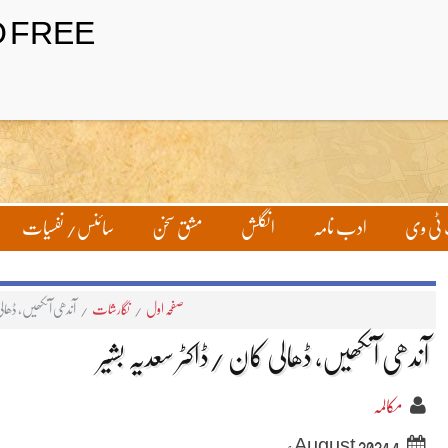
ٹی وی
ادب نامہ
انگلش
مشق سخن
سائنس/ نفسیات
صفحہ اول
/
نگارشات
/
آندھی آنکھیں، ڈھالی
آندھی آنکھیں، ڈھالی کان /ڈاکٹر سعدیہ بشیر
مکالمہ
4 August 2024ء