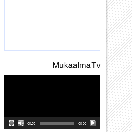
Mukaalma Tv
Video
Player
00:55
00:00