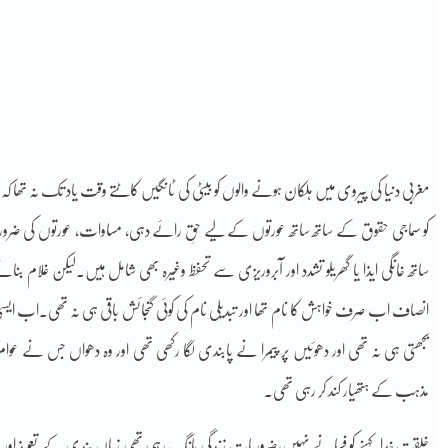
مغربی دنیا کی پیروی میں ہلکان ہونے والوں کو بیٹی کی ٹانگیں کاٹتے وقت یاد تک نہ تھا ک
کو سماجی حقوق کے ساتھ ساتھ عورتوں کے لیے حقِ رائے دہی، مساوات، عورتوں کی ضروری
ساتھ خانگی ایذا یا گھریلو تشدد اور آبروریزی سے تحفظ وغیرہ بھی شامل ہیں۔لیکن غلا
انصاف اب صرف خواہش کا نام تھا اور تبدیلی نام کی کوئی گنجائش باقی ہی نہ تھی۔اب ایس
بجھتی ہی نہ تھی اور دھوئیں پر پیمرا نے پابندی لگا رکھی تھی اور وہ دھواں جس نے عو
مذہب کے ہتھیار کند کر رہی تھی۔
خلقت خدا کہنے کو فسانے نہیں،ضروریات زندگی مانگ رہی تھی زباں بندی کے تعویذ اور 