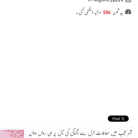
یہ تحریر
506
مرتبہ دیکھی گئی۔
شہر عجب میں معاملات ازل سے ڈگڈگی کی تال پر ہی رواں دواں