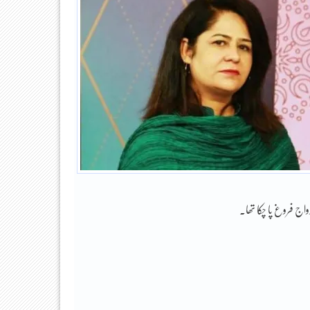
اج فروغ پا چکا تھا۔