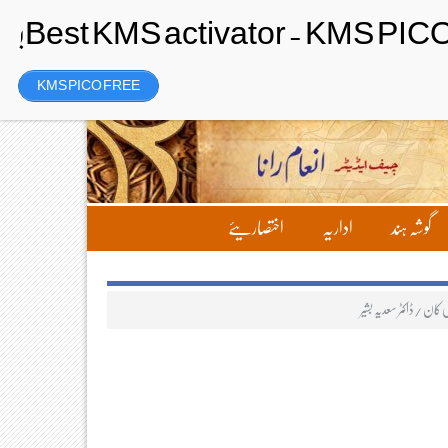
Thursday، 6 August 2026ء
تحریر بھیجیں
لاگ ان
رجسٹر
KMS PICO FREE
گوشہ ہند
اداریہ
اختصاریئے
 کان /ڈاکٹر سعدیہ بشیر