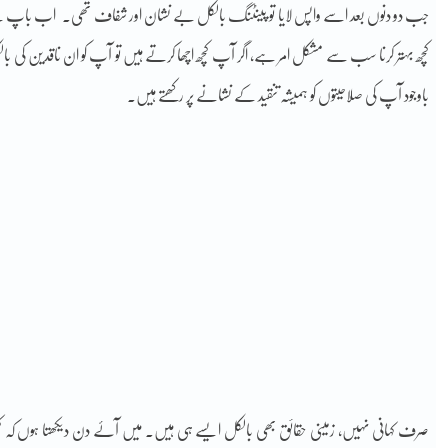
جب دو دنوں بعد اسے واپس لایا تو پینٹنگ بالکل بے نشان اور شفاف تھی۔ اب باپ نے س
کچھ بہتر کرنا سب سے مشکل امر ہے، اگر آپ کچھ اچھا کرتے ہیں تو آپ کو ان ناقدین کی بال
باوجود آپ کی صلاحیتوں کو ہمیشہ تنقید کے نشانے پر رکھتے ہیں۔
صرف کہانی نہیں، زمینی حقائق بھی بالکل ایسے ہی ہیں۔ میں آۓ دن دیکھتا ہوں کہ کچھ ن