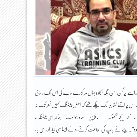
وراہے پر کسی ایسی جگہ لگادو جہاں ہر گزرنے والے کی اس تک رسائی
 کیونکہ اس پر اتنے نشان لگ چکے تھے کہ اصل پینٹنگ کہیں نظر تک نہ
پینٹنگ کے نیچے لکھو کہ ۔۔۔ ناظرین سے درخواست ہے کہ اس پینٹنگ
لگا دو”۔ بیٹے نے باپ کی اطاعت کرتے ہوئے ایسا ہی کیا، اور اس بار