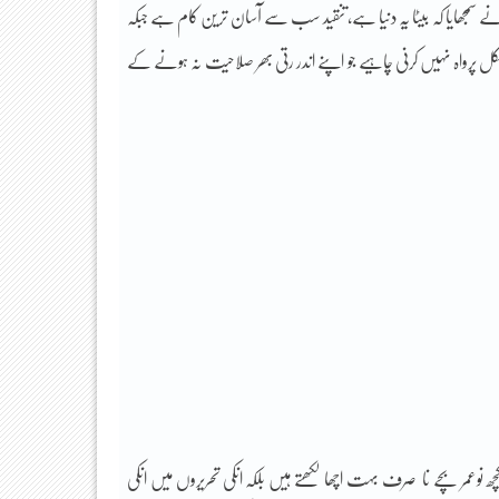
مجھایا کہ بیٹا یہ دنیا ہے، تنقید سب سے آسان ترین کام ہے جبکہ
کل پرواہ نہیں کرنی چاہیے جو اپنے اندر رتی بھر صلاحیت نہ ہونے کے
وعمر بچے نا صرف بہت اچھا لکھتے ہیں بلکہ انکی تحریروں میں انکی