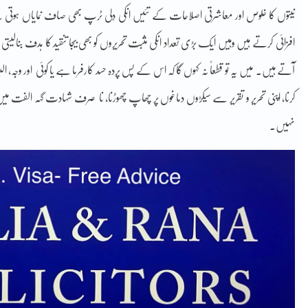
نیتوں کا خلوص اور معاشرتی اصلاحات کے تئیں انکی دِلی ٹرپ بھی صاف نمایاں ہوتی 
افزائی کرتے ہیں وہیں ایک بڑی تعداد انکی مثبت تحریروں کو بھی بیجا تنقید کا ہدف بنالیت
آتے ہیں۔ میں یہ تو قطعاً نہ کہوں گا کہ اس کے پس پردہ حسد کارفرما ہے یا کوئی اور وجہ، البتہ ا
کرنا، اپنی تحریر و تقریر سے سیکڑوں دماغوں پر چھاپ چھوڑنا، نا صرف شہادت گہہ الفت م
نہیں۔