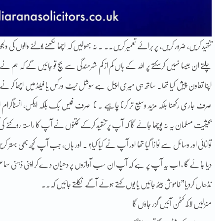
تنقید کریں، ضرور کریں، پر براۓ تعمیر کریں۔۔ ۔ نہ بھولیں کہ اچھا لکھنے بولنے والوں کی دلجو
چلتے ان جیسا نہیں کرسکتے پر اللہ کے ہاں کم از کم شرمندگی سے بچ تو جائیں گے کہ ہم نے ا
اپنا تعاون پیش کیا تھا۔ ساتھ ہی میری اپیل ہے سوشل نیٹ ورکس یا فیلڈ میں اچھا کرنے والے
صرف جاری رکھنا بلکہ مزید وسیع تر کرنا چاہیے ۔ نا صرف فیس بک بلکہ ایکس، انسٹاگرام
بحیثیت مسلمان یہ نہ پوچھا جائے گا کہ آپ پر تنقید کرکے کتنوں نے آپ کا راستہ روکنے کی 
توانائی اور وسائل سے نوازا گیا تھا اور آپ نے کیا کیا؟ ۔ اور ہاں، جب آپ کچھ بھی بہتر
دیا جائے گا ، اب یہ آپ پر ہے کہ آپ ان سب آوازوں پر دھیان دے کر اپنی ذہنی سماعت
نڈھال کردیا”خاموش بیٹھ جائیں یا یوں کہتے ہوئے آگے نکلتے جائیں کہ۔۔
منزلیں لاکھ کٹھن آئیں گزر جاؤں گا