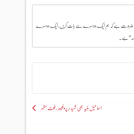
ل میں ضرورت ہے کہ ہم ایک دوسرے سے بات کریں، ایک دوسرے
المہ“ ہے۔
اسماعیل ہنیہ بھی شہید/پروفیسر رفعت مظہر