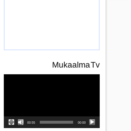
Mukaalma Tv
Video
Player
00:55
00:00