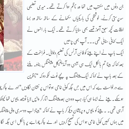
جن دنوں میں مکتب میں تھا وہ ناظم ہوا کرتے تھے۔ میری تعلیمی
سرپرستی کرنے، خوشخطی کی باریکیاں سکھانے کے ساتھ ساتھ وہ بسا
اوقات کچھ سبق آموز قصے بھی سنایا کرتے تھے۔ ایک بار انہوں نے
ایک کہانی سنائی تھی۔۔۔ آپ بھی پڑھیں
ایک باپ نے اپنے بیٹے کو فائن آرٹس کی تعلیم دلوائی۔ فراغت کے
بعد کہا کہ بیٹا تم بالکل ایک ہی جیسی دو آئڈینٹیکل پینٹنگس بناؤ۔ بننے
کے بعد باپ نے کہا کہ ایک پینٹنگ پہ نیچے نوٹ لکھ دو کہ “ناظرین
سے درخواست ہے کہ اس میں جس جگہ کوئی خامی ہو تو اس پر نشان لگادیں” اور لے جاکر چ
ہوسکے۔ بیٹے نے ایسا ہی کیا، جب دو دن بعد پینٹنگ اتار کر واپس لایا تو بیحد مایوس تھا
آرہی تھی۔ ۔ بیٹے کو مایوس و پریشان دیکھ کر باپ نے کہا کہ “بیٹا! اب دوسری والی 
میں جہاں کہیں کوئی خامی ہو اس کی تصحیح کردیں اور لے جاکر چوراہے پر بالکل اسی جگہ 