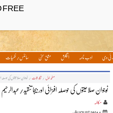
ٹی وی
ادب نامہ
انگلش
مشق سخن
سائنس/ نفسیات
صفحہ اول
/
نگارشات
/
نوجوان صلاحیتوں کی حوصلہ افزا
نوجوان صلاحیتوں کی حوصلہ افزائی اور بیجا تنقید/عبدالرحیم
مکالمہ
4 August 2024ء