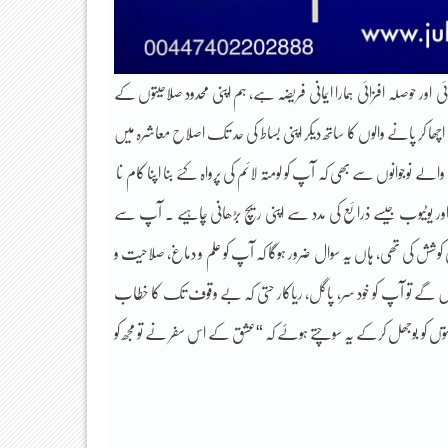
ئی اور حوصلہ افزائی ہمارا ایمانی فریضہ ہے، ہم اپنی محدود صلاحیتوں کے
چھا کر پانے والوں کا ساتھ دیکر اپنی بساط کی حد تک اصلاح معاشرہ میں
 نوجوانوں سے بھی کہ آپ کو لومتہ لائم کی پرواہ کئے بنا اپنا کام نا
 اور یوٹیوب جیسے ذرائع کی مدد سے اپنی ریچ بڑھانی چاہیے ۔ آپ سے
کوشش کی تھی، ہاں یہ سوال ضرور ہوگا کہ آپ کو علم و دماغ، صلاحیت و
 کریں گے تو آپ کو خود سر، پاگل، ریاکار حتی کہ بے وقوف تک کا خطاب
وں کو بوجھل کرکے یہ سوچتے ہوۓ کہ “عشق کے اس سفر نے تو مجھ کو