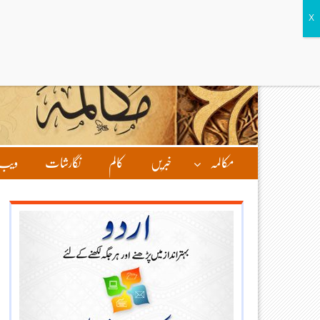
مکالمہ
خبریں
کالم
نگارشات
ویب 