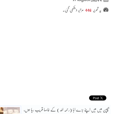
یہ تحریر
446
مرتبہ دیکھی گئی۔
بچپن میں میں اپنے بڑے ابا (رحمہ اللہ) کے خاصا قریب رہا ہوں،