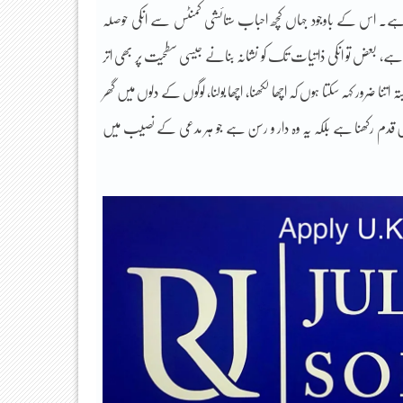
ہے۔ اس کے باوجود جہاں کچھ احباب ستائشی کمنٹس سے انکی حوصلہ
ی ہے، بعض تو انکی ذاتیات تک کو نشانہ بنانے جیسی سطحیت پر بھی اتر
تنا ضرور کہہ سکتا ہوں کہ اچھا لکھنا، اچھا بولنا، لوگوں کے دلوں میں گھر
یں قدم رکھنا ہے بلکہ یہ وہ دار و رسن ہے جو ہر مدعی کے نصیب میں