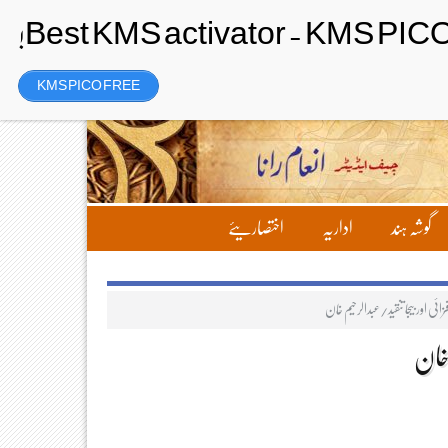
Thursday، 6 August 2026ء
تحریر بھیجیں
لاگ ان
رجسٹر
KMS PICO FREE
گوشہ ہند
اداریہ
اختصاریئے
ئی اور بیجا تنقید/عبدالرحیم خان
 خان