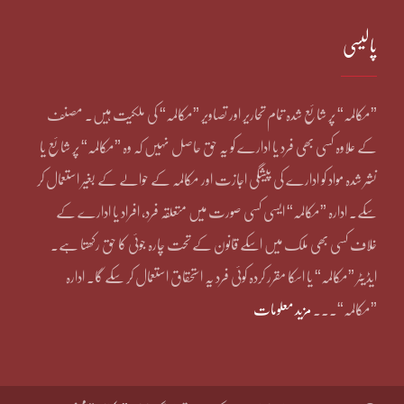
پالیسی
”مکالمہ“ پر شائع شدہ تمام تحاریر اور تصاویر ”مکالمہ“ کی ملکیت ہیں۔ مصنف
کے علاوہ کسی بھی فرد یا ادارے کو یہ حق حاصل نہیں کہ وہ ”مکالمہ“ پر شائع یا
نشر شدہ مواد کو ادارے کی پیشگی اجازت اور مکالمہ کے حوالے کے بغیر استعمال کر
سکے۔ ادارہ ”مکالمہ“ ایسی کسی صورت میں متعلقہ فرد، افراد یا ادارے کے
خلاف کسی بھی ملک میں اسکے قانون کے تحت چارہ جوئی کا حق رکھتا ہے۔
ایڈیٹر ”مکالمہ“ یا اسکا مقرر کردہ کوئی فرد یہ استحقاق استعمال کر سکے گا۔ ادارہ
”مکالمہ“۔۔۔
مزید معلومات