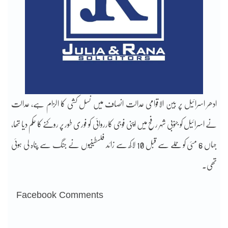
ادھر اسرائیل پر بین الاقوامی عدالت انصاف میں نسل کشی کا الزام ہے، عدالت
نے اسرائیل کو جنوبی شہر رفح میں اپنی فوجی کارروائی کو فوری طور پر روکنے کا حکم دیا تھا،
جہاں 6 مئی کو حملے سے قبل 10 لاکھ سے زائد فلسطینیوں نے جنگ سے پناہ لی ہوئی
تھی۔
Facebook Comments