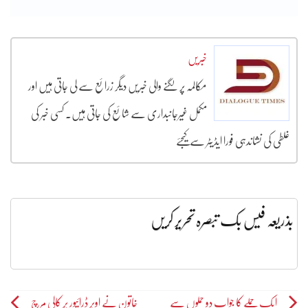
خبریں
مکالمہ پر لگنے والی خبریں دیگر زرائع سے لی جاتی ہیں اور
مکمل غیرجانبداری سے شائع کی جاتی ہیں۔ کسی خبر کی
غلطی کی نشاندہی فورا ایڈیٹر سے کیجئے
بذریعہ فیس بک تبصرہ تحریر کریں
Post
ایک حملے کا جواب دو حملوں سے
خاتون نے اوبر ڈرائیور پر کالی مرچ