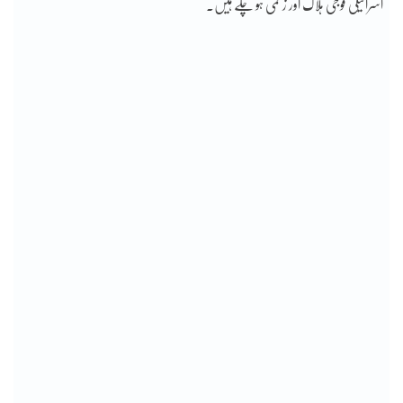
اسرائیلی فوجی ہلاک اور زخمی ہو چکے ہیں۔