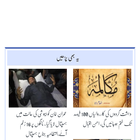
یہ بھی پڑھیں
دہشت گردوں کی کارروائیاں 100 فیصد
عمران خان کو بیہوشی کی حالت میں
تک ختم ہوجائیں گی، احسن اقبال
ہسپتال لایا گیا ، ٹانگوں پر 16 زخم
آئے،انتطامیہ جناح ہسپتال