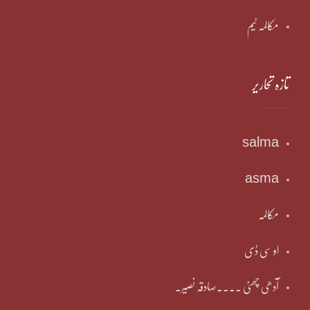
مکالمہ ٹیم
تازہ تحاریر
salma
asma
مکالمہ
او سی ڈی
آدھی چھٹی ۔۔۔۔صادقہ نصیر۔