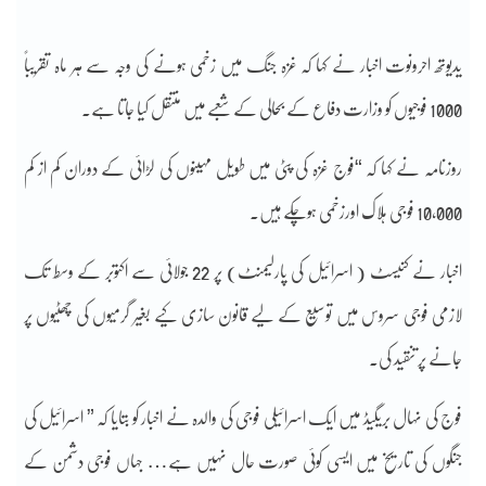
یدیوتھ احرونوت اخبار نے کہا کہ غزہ جنگ میں زخمی ہونے کی وجہ سے ہر ماہ تقریباً
1000 فوجیوں کو وزارت دفاع کے بحالی کے شعبے میں منتقل کیا جاتا ہے۔
روزنامہ نے کہا کہ “فوج غزہ کی پٹی میں طویل مہینوں کی لڑائی کے دوران کم از کم
10,000 فوجی ہلاک اورزخمی ہوچکے ہیں۔
اخبار نے کنیسٹ ( اسرائیل کی پارلیمنٹ) پر 22 جولائی سے اکتوبر کے وسط تک
لازمی فوجی سروس میں توسیع کے لیے قانون سازی کیے بغیر گرمیوں کی چھٹیوں پر
جانے پر تنقید کی۔
فوج کی نہال بریگیڈ میں ایک اسرائیلی فوجی کی والدہ نے اخبار کو بتایا کہ ” اسرائیل کی
جنگوں کی تاریخ میں ایسی کوئی صورت حال نہیں ہے… جہاں فوجی دشمن کے