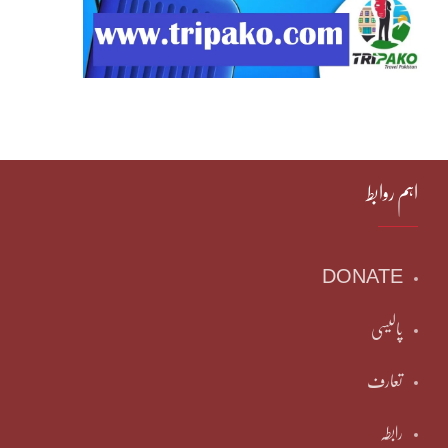
اہم روابط
DONATE
پالیسی
تعارف
رابطہ