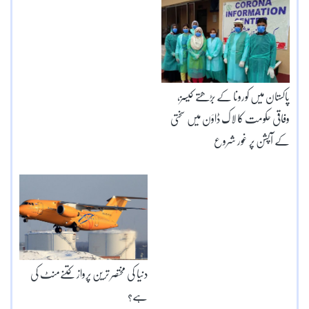
پاکستان میں کورونا کے بڑھتے کیسز،
وفاقی حکومت کا لاک ڈاؤن میں سختی
کے آپشن پر غور شروع
دنیا کی مختصر ترین پرواز کتنےمنٹ کی
ہے؟