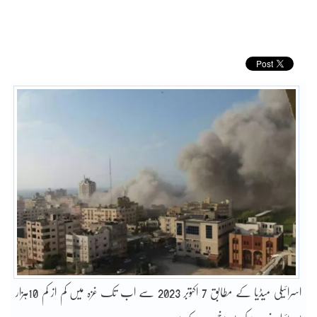
اسرائیلی میڈیا کے مطابق 7 اکتوبر 2023 سے اب تک غزہ میں کم از کم 10ہزار