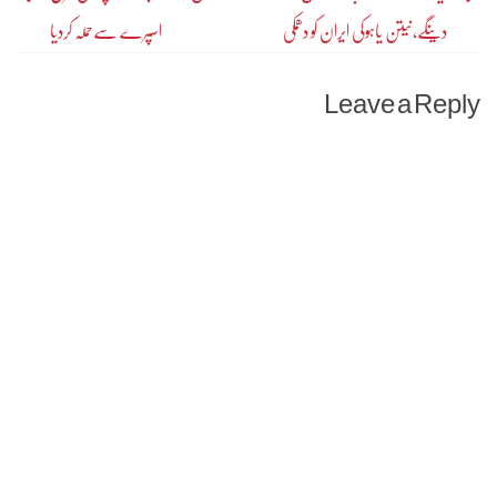
دینگے،نیتن یاہوکی ایران کو دھمکی
اسپرے سےحملہ کردیا
navigation
Leave a Reply