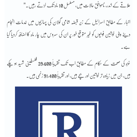
علاقے کے اندر، ناموافق حالات میں، مسلسل 10 ماہ تک لڑتے رہیں۔”
اخبار کے مطابق اسرائیل کے زیر قبضہ شامی گولان کی پہاڑیوں میں خدمات انجام
دینے والی خواتین فوجیوں کو غیر متوقع طور پر ان کی سروس میں چار ماہ کا اضافہ کردیا گیا
ہے۔
غزہ کی صحت کے حکام کے مطابق اب تک تقریباً 39,600 فلسطینی شہید ہو چکے
ہیں، جن میں زیادہ تر خواتین اور بچے ہیں، اور تقریباً 91,400 زخمی ہیں۔