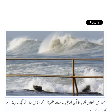
سمندری طوفان ڈیبی کا آج امریکی ریاست فلوریڈا کے ساحلی علاقے بگ بینڈ سے