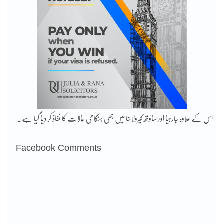
اس کے علاوہ جارجیا اور ساؤتھ کیرولائنا میں بھی ہنگامی حالات کا نفاذ کر دیا گیا ہے۔
Facebook Comments