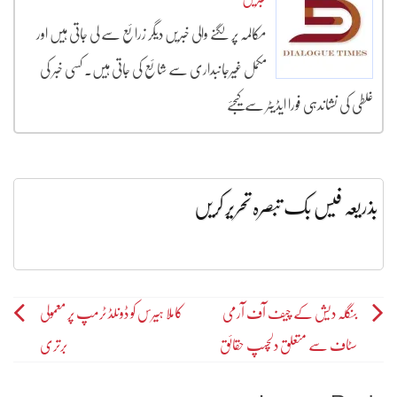
مکالمہ پر لگنے والی خبریں دیگر زرائع سے لی جاتی ہیں اور
مکمل غیرجانبداری سے شائع کی جاتی ہیں۔ کسی خبر کی
غلطی کی نشاندہی فورا ایڈیٹر سے کیجئے
بذریعہ فیس بک تبصرہ تحریر کریں
Post
بنگلہ دیش کے چیف آف آرمی
کاملا ہیرس کو ڈونلڈ ٹرمپ پر معمولی
سٹاف سے متعلق دلچسپ حقائق
برتری
navigation