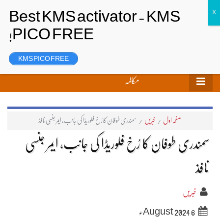
تحریر بھیجیں
لاگ ان
رجسٹر
KMS PICO FREE
مکالمہ
صفحہ اول
/
خبریں
/
سمندری طوفان کا رُخ فلوریڈا کی جانب، ایمر جنسی نافذ
سمندری طوفان کا رُخ فلوریڈا کی جانب، ایمر جنسی
نافذ
خبریں
6 August 2024ء