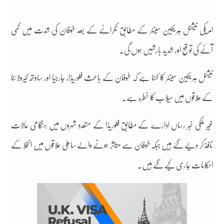
امریکی نیشنل ہریکین سینٹر کے مطابق ٹکرانے کے بعد طوفان کی شدت میں کمی
آنے کی توقع اور شدید بارشیں ہوں گی۔
نیشنل ہریکین سینٹر کا کہنا ہے کہ طوفان کے باعث فلوریڈا، جارجیا اور ساؤتھ کیرولائنا
کے علاقوں میں سیلاب کا خطرہ ہے۔
غیر ملکی خبر رساں ادارے کے مطابق فلوریڈا کے متعدد شہروں میں ہنگامی حالات
نافذ کر دیے گئے ہیں جبکہ طوفان سے متاثر ہونے والے ساحلی علاقوں میں انخلا کے
احکامات جاری کیے گئے ہیں۔