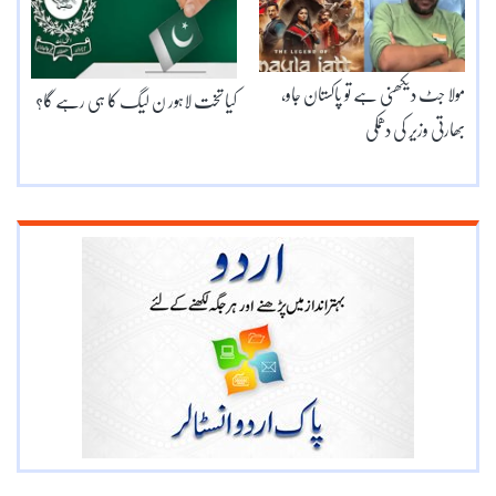
مولا جٹ دیکھنی ہے تو پاکستان جاو،
کیا تخت لاہور ن لیگ کا ہی رہے گا؟
بھارتی وزیر کی دھمکی