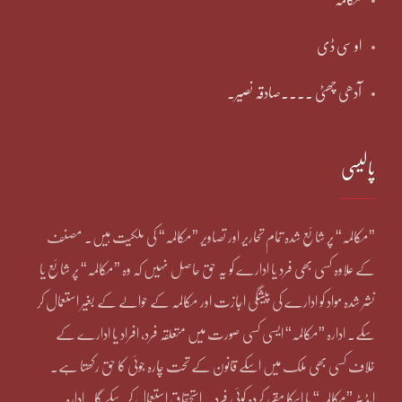
او سی ڈی
آدھی چھٹی ۔۔۔۔صادقہ نصیر۔
پالیسی
”مکالمہ“ پر شائع شدہ تمام تحاریر اور تصاویر ”مکالمہ“ کی ملکیت ہیں۔ مصنف
کے علاوہ کسی بھی فرد یا ادارے کو یہ حق حاصل نہیں کہ وہ ”مکالمہ“ پر شائع یا
نشر شدہ مواد کو ادارے کی پیشگی اجازت اور مکالمہ کے حوالے کے بغیر استعمال کر
سکے۔ ادارہ ”مکالمہ“ ایسی کسی صورت میں متعلقہ فرد، افراد یا ادارے کے
خلاف کسی بھی ملک میں اسکے قانون کے تحت چارہ جوئی کا حق رکھتا ہے۔
ایڈیٹر ”مکالمہ“ یا اسکا مقرر کردہ کوئی فرد یہ استحقاق استعمال کر سکے گا۔ ادارہ