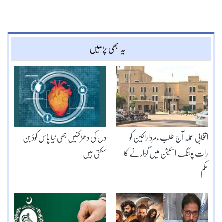
یہ بھی پڑھیں
انتخابی عملہ آج طلب ،مرداراکین کو
دل کی دھڑکنیں بھی نیا پاس کوڈ بن
رات پولنگ اسٹیشن میں گزارنے کا
سکتی ہیں
حکم