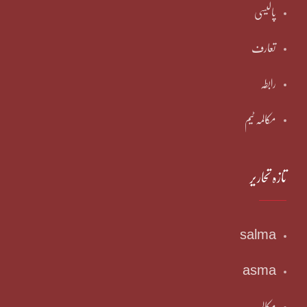
پالیسی
تعارف
رابطہ
مکالمہ ٹیم
تازہ تحاریر
salma
asma
مکالمہ