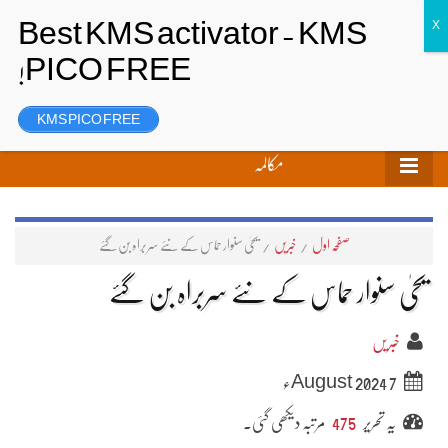
تحریر بھیجیں
لاگ ان
رجسٹر
KMS PICO FREE
مکالمہ
صفحہ اول
/
خبریں
/
یحیٰ سنوار حماس کے نئے سربراہ بن گئے
یحیٰ سنوار حماس کے نئے سربراہ بن گئے
خبریں
7 August 2024ء
یہ تحریر
475
مرتبہ دیکھی گئی۔