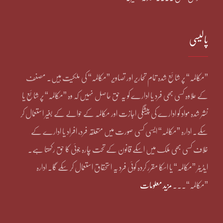
پالیسی
”مکالمہ“ پر شائع شدہ تمام تحاریر اور تصاویر ”مکالمہ“ کی ملکیت ہیں۔ مصنف
کے علاوہ کسی بھی فرد یا ادارے کو یہ حق حاصل نہیں کہ وہ ”مکالمہ“ پر شائع یا
نشر شدہ مواد کو ادارے کی پیشگی اجازت اور مکالمہ کے حوالے کے بغیر استعمال کر
سکے۔ ادارہ ”مکالمہ“ ایسی کسی صورت میں متعلقہ فرد، افراد یا ادارے کے
خلاف کسی بھی ملک میں اسکے قانون کے تحت چارہ جوئی کا حق رکھتا ہے۔
ایڈیٹر ”مکالمہ“ یا اسکا مقرر کردہ کوئی فرد یہ استحقاق استعمال کر سکے گا۔ ادارہ
”مکالمہ“۔۔۔
مزید معلومات