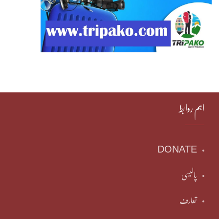
اہم روابط
DONATE
پالیسی
تعارف