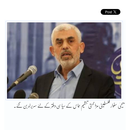
یحییٰ سنوار فلسطینی مزاحمتی تنظیم حماس کے سیاسی دفتر کے نئے سربراہ بن گئے۔