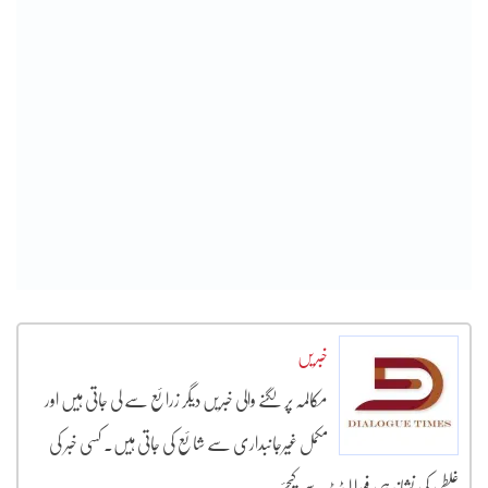
خبریں
مکالمہ پر لگنے والی خبریں دیگر زرائع سے لی جاتی ہیں اور
مکمل غیرجانبداری سے شائع کی جاتی ہیں۔ کسی خبر کی
غلطی کی نشاندہی فورا ایڈیٹر سے کیجئے