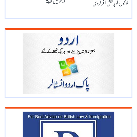
ٹورنٹو میں لاپتہ
لڑکیوں کو پُرکشش آفر کردی