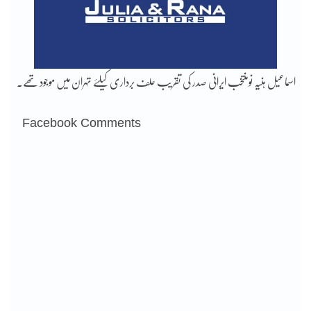
اسماعیل ہنیہ نومنتخب ایرانی صدر کی تقریب حلف برداری کیلئے تہران میں موجود تھے۔
Facebook Comments