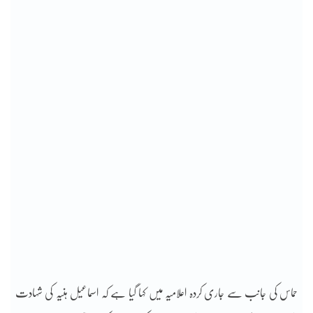
حماس کی جانب سے جاری کردہ اعلامیہ میں کہا گیا ہے کہ اسماعیل ہنیہ کی شہادت