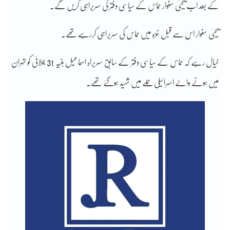
کے بعد اب یحییٰ سنوار حماس کے سیاسی دفتر کی سربراہی کریں گے۔
یحییٰ سنوار اس سے قبل غزہ میں حماس کی سربراہی کررہے تھے۔
خیال رہے کہ حماس کے سیاسی دفتر کے سابق سربراہ اسماعیل ہنیہ 31 جولائی کو تہران
میں ہونے والے اسرائیلی حملے میں شہید ہوگئے تھے۔