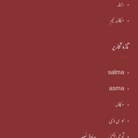
رابطہ
مکالمہ ٹیم
تازہ تحاریر
salma
asma
مکالمہ
او سی ڈی
آدھی چھٹی ۔۔۔۔صادقہ نصیر۔