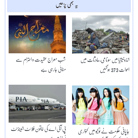
یہ بھی پڑھیں
شب معراج عقیدت و احترام سے
انڈونیشیا میں سونامی،حادثات میں
منائی جارہی ہے
اموات 373 ہوگئیں
پی آئی اے کی خاتون فلائٹ اٹینڈنٹ
جاپانی حکومت نے ٹوکیو میں کنواری