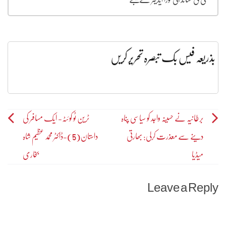
بذریعہ فیس بک تبصرہ تحریر کریں
Post
برطانیہ نے حسینہ واجد کو سیاسی پناہ
ٹرین ٹو کوئٹہ- ایک مسافر کی
دینے سے معذرت کرلی: بھارتی
داستان(5)-ڈاکٹر محمد عظیم شاہ
navigation
میڈیا
بخاری
Leave a Reply