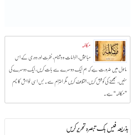
مکالمہ
مباحثوں، الزامات و دشنام، نفرت اور دوری کے اس
ماحول میں ضرورت ہے کہ ہم ایک دوسرے سے بات کریں، ایک دوسرے کی
سنیں، سمجھنے کی کوشش کریں، اختلاف کریں مگر احترام سے۔ بس اسی خواہش کا نام
”مکالمہ“ ہے۔
بذریعہ فیس بک تبصرہ تحریر کریں