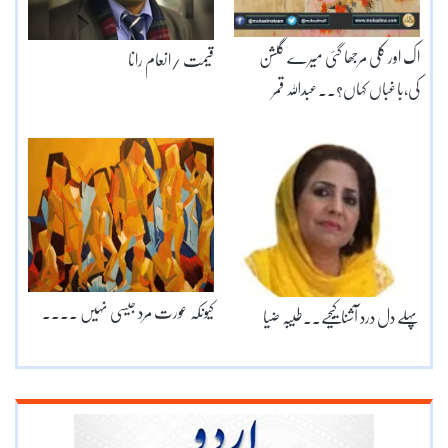
اک اور کلی مرجھا گئی میرے گلشن
قیمت /انعام رانا
کی،باغباں کہاں؟۔۔عبداللہ قمر
کیونکہ عورت مرد جیسی نہیں ۔۔۔۔
پہلے دل درد آشنا کیجیے۔۔طیبہ ضیا