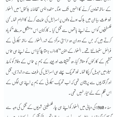
کے ساتھ تعاون کرنے کا انہیں شک ہوتا۔ متعدد ایسی ’ظالمانہ ہلاکتوں‘ میں السنوار
خود ملوث رہا جن میں ہلاک ہونے والوں پر اسرائیل کی حمایت کرنے کا الزام تھا۔ کئی
فلسطینیوں کو اس نے اپنے ہاتھوں سے قتل کیا ۔ کارکنان اس “مشکل مرحلے” کو یاد
کرتے ہیں کہ جس کے دوران وہ حراستی مراکز کے اندر السنوار کے ساتھ سیکورٹی کے
فرائض سنبھالتے تھے۔ السنوار کے جنون” کا دائرہ بڑھتا چلا گیا اس نے اپنے ہی ھماس
تنظیم کے کارکنوں کو متاثر کیا، وہ تحقیقات اور پوچھ کے نام پر ھماس کے دفاتر کو ٹارچر
سیلز میں تبدیل کرچکا تھا۔ خود تحریک پہلے ہی اسرائیل کی طرف سے دراندازی، قتل
اور گرفتاریوں سے پریشان تھی کہ اب تحریک سیکورٹی کے نام پر اپنے ہی لوگوں کے
اس ظلم کے لئے تیار نہیں تھی۔
سنہء 1980 کی دہائی میں السنوار کو اپنے ہی چار فلسطینی شہریوں کے قتل کی وجہ سے