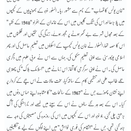
“خان یونس کا قصاب” کے نام سے مشہور رہا۔ السنور غزہ کے جھونپڑیوں کے کیمپوں
میں پلا بڑھا اور اس کی تنگ گلیوں میں اس کے خاندان کے افراد “1948 کے نقبہ”
کے بعد مجدل شہر سے بے گھر ہونے پر مجبور ہوئے، زندگی کی سختیوں اور ظلمتوں میں
اس کا حصہ تھا، السنوار نے خان یونس کیمپ کے اسکولوں میں تعلیم حاصل کی اور پھر
اسلامی یونیورسٹی سے اپنی تعلیم مکمل کی، جہاں سے اس نے عربی علوم میں ڈگری
حاصل کی۔ اس نے اپنی سرگرمی کا آغاز اس زمانے میں “اسلامک بلاک” کی چھتری
تلے طالب علمی اور تنظیمی کام کے ساتھ کیا، سخت حالات نے اس بچے کے کردار پر
اپنے نشان چھوڑے جس نے “1967 کے سانحات” کا مشاہدہ اپنے حساس دنوں میں
کیا۔ اس کے بعد ہر گئے سالوں نے اس کے سینے میں غصے اور ناراضگی کی آگ
بڑھتی چلی گئی، جو غزہ اور اس کے کیمپوں میں اس کی روزمرہ کی مصیبتوں کی وجہ سے
بڑھ گئی تھی، جس نے “انتقام کی فوری خواہش” میں اپنے لوگوں کے لیے جو تکلیفیں