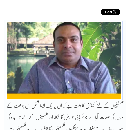
فلسطینیوں کے لئے آزمائش کا وقت ہے کہ ان پر ایک ایسا شخص اس جماعت کے
سربراہ کی صورت آیا ہے جو نفسیاتی عوارض کا شکار اور فلسطینوں کے لیے ہی جلاد کی
صورت رہا ہے۔ “السنوار” جو خود سینکڑوں فلسطینیوں کا قاتل ہے۔ اور فلسطینیوں میں