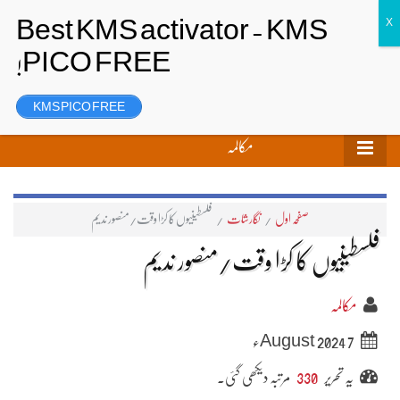
تحریر بھیجیں
لاگ ان
رجسٹر
KMS PICO FREE
مکالمہ
صفحہ اول
/
نگارشات
/
فلسطینیوں کا کڑا وقت/منصور ندیم
فلسطینیوں کا کڑا وقت/منصور ندیم
مکالمہ
7 August 2024ء
یہ تحریر
330
مرتبہ دیکھی گئی۔