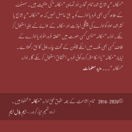
”مکالمہ“ پر شائع شدہ تمام تحاریر اور تصاویر ”مکالمہ“ کی ملکیت ہیں۔ مصنف
کے علاوہ کسی بھی فرد یا ادارے کو یہ حق حاصل نہیں کہ وہ ”مکالمہ“ پر شائع یا
نشر شدہ مواد کو ادارے کی پیشگی اجازت اور مکالمہ کے حوالے کے بغیر استعمال کر
سکے۔ ادارہ ”مکالمہ“ ایسی کسی صورت میں متعلقہ فرد، افراد یا ادارے کے
خلاف کسی بھی ملک میں اسکے قانون کے تحت چارہ جوئی کا حق رکھتا ہے۔
ایڈیٹر ”مکالمہ“ یا اسکا مقرر کردہ کوئی فرد یہ استحقاق استعمال کر سکے گا۔ ادارہ
”مکالمہ“۔۔۔
مزید معلومات
©2016-2026
تمام اشاعت کے جملہ حقوق بحق ادارہ ”
مکالمہ
“ محفوظ ہیں۔
اردو تھیم تیار کردہ :-
ایم بلال ایم