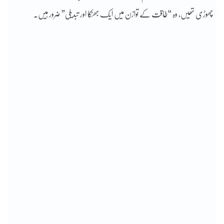
چھوڑی تھیں، وہ “طاقت کے توازن میں ایک جھٹکا اور تبدیلی” ضرور ہیں۔