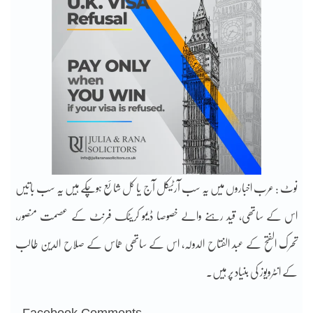
نوٹ : عرب اخباروں میں یہ سب آرٹیکل آج یا کل شائع ہوچکے ہیں یہ سب باتیں
اس کے ساتھی، قید رہنے والے خصوصا ڈیمو کریٹک فرنٹ کے عصمت منصور،
تحرک الفتح کے عبد الفتاح الدولہ، اس کے ساتھی ھماس کے صلاح الدین طالب
کے انٹرویوز کی بنیاد پر ہیں۔
Facebook Comments