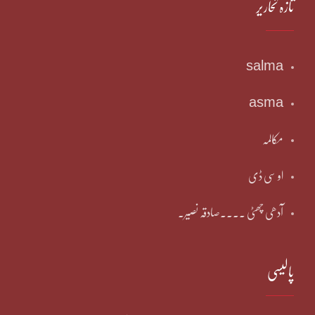
تازہ تحاریر
salma
asma
مکالمہ
او سی ڈی
آدھی چھٹی ۔۔۔۔صادقہ نصیر۔
پالیسی