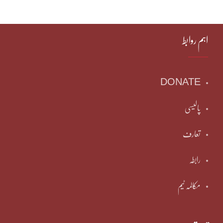
اہم روابط
DONATE
پالیسی
تعارف
رابطہ
مکالمہ ٹیم