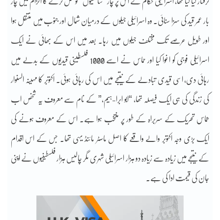
گرفتار کیا گیا تھا، اسرائیلی حکام نے اس پر چار “ساتھیوں” کو قتل کرنے کا الزام میں چار
بار عمر قید کی سزا سنائی۔ وہ اسرائیلی جیلوں کے درمیان شمال اور جنوب میں منتقل ہوا
اور طویل عرصے تک مختلف جیلوں میں رہا۔ بعد میں اس کے بھائی نے ایک
اسرائیلی فوجی کو اغوا کیا اور حماس نے اسے 1000 فلسطینی قیدیوں کے بدلے میں
رہائی دی، اسی قیدی تبادلے کے نتیجے میں اس کی رہائی ہوئی۔ اکتوبر کا مہینہ السنوار
کی زندگی کی ہی ایک فیصلہ تھا, “ابو ابرا-ہیم،” کے نام سے معروف یہ شخص اب
ھماس تحریک کے سربراہ کے طور پر منتخب ہوا ہے۔ اس کے معروف ہونے کی
ایک بڑی وجہ اکتوبر والے واقعے کا اصل ماسٹر مائنڈ یہی تھا۔ جس کے اس اقدام
کے نتیجے میں زیادہ سے زیادہ دو ہزار اسرائیلی شہری مگر چالیس ہزار فلسطینیوں نے اپنی
جان کی قیمت ادا کی ہے۔