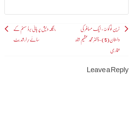
Post
ٹرین ٹو کوئٹہ- ایک مسافر کی
بنگلہ دیش پر ہائی برڈ سسٹم کے
داستان(5)-ڈاکٹر محمد عظیم شاہ
سائے/ارشد بٹ
navigation
بخاری
Leave a Reply