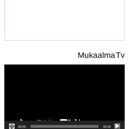
Mukaalma Tv
Video
Player
00:55
00:00