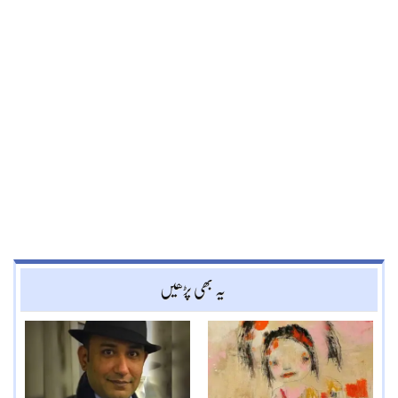
یہ بھی پڑھیں