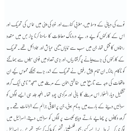
نوے کی دہائی کے وسط میں، مغربی کنارے اور غزہ کی پٹی میں حماس کی تحریک اور
اس کے کارکنوں کو پے در پے دردناک معاملات کا سامنا کرنا پڑا، جس میں متعدد
رہنماؤں کا قتل تھا، جن میں سب سے نمایاں یحییٰ عیاش اور عماد اکل تھے۔ تحریک
کے کارکنوں کی بڑے پیمانے پر گرفتاریاں، اور بڑی تعداد میں فوجی سیلوں سے بھاگنے
کو ناکام بنانا۔ ان تمام پیش رفتوں نے تحریک کے اندر بڑے جھٹکے محسوس کیے ان
واقعات کی وجہ سے تاریخ میں حفاظتی جنون کے مرحلے میں “مجد” نامی ایک گروہ
تشکیل دیا، السنوار اس مرحلے کا بانی اور مرکزی چہرہ تھا۔ المجد جلد ہی ایسے لوگوں کو
سزائیں دینے کے بارے میں بدنام ہوئی، جن پر اخلاقی جرائم کے الزامات تھے۔ یہ
گروہ دکانوں پر چھاپے مارتے ویڈیو کیسٹ پر لوگوں کو سزائیں دیتے، اسرائیل میں
نوکری کرنے والے ایسے کسی بھی فلسطینی شخص کو ہلاک کرسکتے تھے جس پر اسرائیل