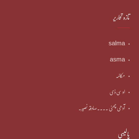
تازہ تحاریر
salma
asma
مکالمہ
او سی ڈی
آدھی چھٹی ۔۔۔۔صادقہ نصیر۔
پالیسی