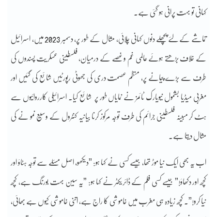
کہانی تو بہت پرانی ہو گئی ہے۔
تماشے کے لئے پچھلے دنوں کہانی چلائی، مثال کے طور پر، دسمبر 2023 میں، اسرائیل
کے خلاف بڑھتے ہوئے عالمی غم و غصے کے درمیان، فلسطینی عسکریت پسندوں کی
طرف سے بڑے پیمانے پر، منظم عصمت دری کی جھوٹی رپورٹیں شائع کی گئیں اور
مغربی میڈیا بشمول نیویارک ٹائمز نے نمایاں طور پر شائع کیا۔ اسرائیلی کارروائیوں سے
ہٹ کر مبینہ فلسطینی جرائم کی طرف توجہ مرکوز کرنا بیانیہ کنٹرول کے وسیع نمو نے کی
مثال دیتا ہے۔
اب یہ بھی ایک نیا موڑ تھا، جیسے کسی نے کہا ہو: ”دیکھو، اصل مسئلے سے توجہ ہٹاؤ اور
کچھ اور دکھاؤ!” جیسے کسی فلم کے ڈائریکٹر نے کہا ہو: ”یہ سین بہت بورنگ ہے، کچھ
نیا کرو!”۔ کچھ زیادہ ہی مغرب میں خاموشی کا راج ہے، اتنی خاموشی کیوں ہے بھائی،