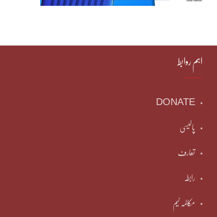
اہم روابط
DONATE
پالیسی
تعارف
رابطہ
مکالمہ ٹیم