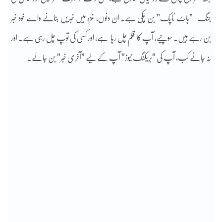
جنگ ”ہاٹ ٹاپک” بن چکی ہے۔ ان دنوں، غزہ میں خبریں بنانے والے خود خبر
بن رہے ہیں۔ سوچیے، آپ کا قلم چل رہا ہے، اور کسی کی توپ چل رہی ہے۔ اور
نہ جانے کب، آپ کی ”بریکنگ نیوز” آپ کے لیے ”آخری خبر” بن جائے۔