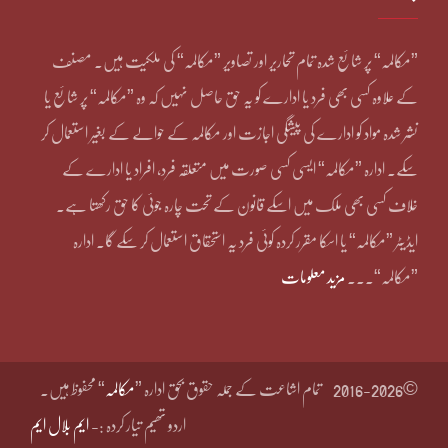
”مکالمہ“ پر شائع شدہ تمام تحاریر اور تصاویر ”مکالمہ“ کی ملکیت ہیں۔ مصنف
کے علاوہ کسی بھی فرد یا ادارے کو یہ حق حاصل نہیں کہ وہ ”مکالمہ“ پر شائع یا
نشر شدہ مواد کو ادارے کی پیشگی اجازت اور مکالمہ کے حوالے کے بغیر استعمال کر
سکے۔ ادارہ ”مکالمہ“ ایسی کسی صورت میں متعلقہ فرد، افراد یا ادارے کے
خلاف کسی بھی ملک میں اسکے قانون کے تحت چارہ جوئی کا حق رکھتا ہے۔
ایڈیٹر ”مکالمہ“ یا اسکا مقرر کردہ کوئی فرد یہ استحقاق استعمال کر سکے گا۔ ادارہ
”مکالمہ“۔۔۔
مزید معلومات
©2016-2026
تمام اشاعت کے جملہ حقوق بحق ادارہ ”
مکالمہ
“ محفوظ ہیں۔
اردو تھیم تیار کردہ :-
ایم بلال ایم