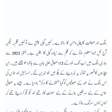
جنگ اور صحافت کا چولی دامن کا ساتھ ہے۔ کہیں گولی چلتی ہے تو کہیں قلم۔ لیکن
آج کل ایسا معلوم ہوتا ہے کہ قلم سے زیادہ گولی کا چلن ہے۔ اکتوبر 2023 سے
جاری جنگ میں اب تک غزہ کے 113 صحافی اپنی جان سے ہاتھ دھو بیٹھے ہیں۔ ان
بیچاروں کا قصور یہ تھا کہ یہ خبر دینے کے چکر میں خود خبر بن گئے۔ اسرائیل اور حماس کی
اس جنگ نے غزہ کے صحافیوں کو گویا ”نشانے کا مرکز” بنا دیا ہے۔ جیسے یہ صحافی
حماس کے لئے سرنگیں بنانے کے لئے سہولت کار تھے اور لکھ لکھ کر دیتے تھے کہ
کہاں کہاں سرنگ بنانا ہے۔