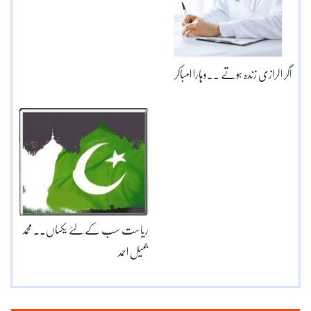
اگر الرازی زندہ ہوتے ۔۔وہارا امباکر
ریاست سب کے لئے یکساں۔۔ محمد
جمیل احمد