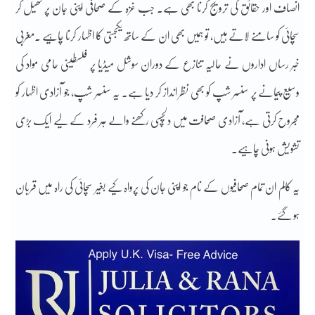
انصاف اور حقائق کی ترویج کرنا بھی ہے۔ جب غزہ کے صحافی اپنی جان پر کھیل کر
سچائی کو سامنے لاتے ہیں، تو ہمیں بھی ان کے ساتھ یکجہتی کا اظہار کرنا چاہیے ۔مغربی
خبر رساں اداروں نے حالیہ تنازع کے دوران سوشل میڈیا پر فلسطینی حامی مواد کی
وسیع پیمانے پر سنسر شپ کو بھی نظر انداز کر دیا ہے۔ یہ سنسر شپ، جو آزادی اظہار کو
مجروح کرتی ہے، آزادی صحافت میں دلچسپی رکھنے والے ہر فرد کے لیے ایک بڑی
تشویش ہونی چاہیے۔
یہ کالم ان تمام صحافیوں کے نام جو اپنی جان کی پرواہ کیے بغیر سچائی کی راہ میں قربان
ہو گئے۔