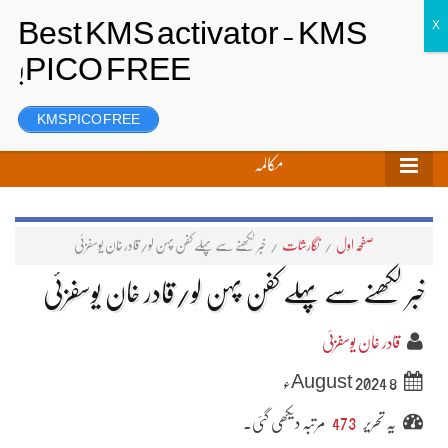
تحریر بھیجیں
لاگ ان
رجسٹر
KMS PICO FREE
مکالمہ
صفحہ اول
/
نگارشات
/
خبر لکھنے سے پہلے کفن پہن لو/قادر خان یوسفزئی
خبر لکھنے سے پہلے کفن پہن لو/قادر خان یوسفزئی
قادر خان یوسفزئی
8 August 2024ء
یہ تحریر
473
مرتبہ دیکھی گئی۔