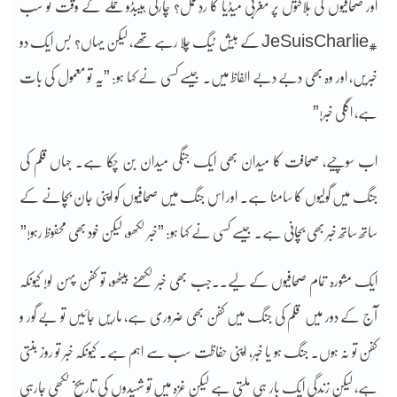
اور صحافیوں کی ہلاکتوں پر مغربی میڈیا کا ردِعمل؟ چارلی ہیبڈو حملے کے وقت تو سب
#JeSuisCharlie کے ہیش ٹیگ چلا رہے تھے، لیکن یہاں؟ بس ایک دو
خبریں، اور وہ بھی دبے دبے الفاظ میں۔ جیسے کسی نے کہا ہو: ”یہ تو معمول کی بات
ہے، اگلی خبر!”
اب سوچیے، صحافت کا میدان بھی ایک جنگی میدان بن چکا ہے۔ جہاں قلم کی
جنگ میں گولیوں کا سامنا ہے۔ اور اس جنگ میں صحافیوں کو اپنی جان بچانے کے
ساتھ ساتھ خبر بھی بچانی ہے۔ جیسے کسی نے کہا ہو: ”خبر لکھو، لیکن خود بھی محفوظ رہو!”
ایک مشورہ تمام صحافیوں کے لیے۔۔جب بھی خبر لکھنے بیٹھو، تو کفن پہن لو! کیونکہ
آج کے دور میں قلم کی جنگ میں کفن بھی ضروری ہے، ماریں جائیں تو بے گور و
کفن تو نہ ہوں۔ جنگ ہو یا خبر، اپنی حفاظت سب سے اہم ہے۔ کیونکہ خبر تو روز بنتی
ہے، لیکن زندگی ایک بار ہی ملتی ہے لیکن غزہ میں تو شہیدوں کی تاریخ لکھی جارہی