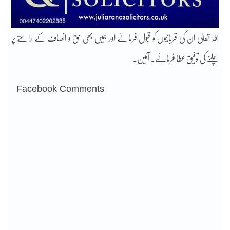
اللہ تعالیٰ ان کی قربانیوں کو قبول فرمائے اور ہمیں بھی حق و انصاف کے راستے پر
چلنے کی توفیق عطا فرمائے۔ آمین۔
Facebook Comments