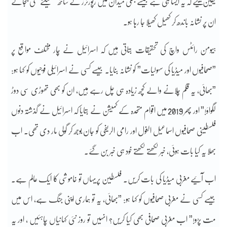
یقین کیجیے کہ یہ ایسا ہی ہے جیسے جنگی میدان میں رپورٹرز کے ساتھ ”کھیلنے” کی بجائے
ان پر نشانہ باندھ کر کھیل کھیلا جا رہا ہو۔
ہیومن رائٹس واچ کی تحقیقات بتاتی ہیں کہ اسرائیل نے چار مختلف مواقع پر
”صحافیوں اور میڈیا کی سہولیات” کو نشانہ بنایا۔ جیسے کسی نے اسرائیلی فوجیوں کو کہا ہو:
”بھائی، یہ قلم چلانے والے کچھ زیادہ ہی چل رہے ہیں، ان کو بھی تھوڑی سی دوڑ
لگواؤ!” اور پھر 2019 میں اقوام متحدہ کے کمیشن نے بتایا کہ اسرائیل نے گذشتہ دنوں
فلسطینی صحافیوں اسماعیل الغول اور رامی الریفی کو جان بوجھ کر گولی مار دی تھی۔ اب
بھلا یہ کیا بات ہوئی، خبر لکھتے لکھتے خود ہی خبر بن گئے۔
اب آئیے مغربی میڈیا کی بات کریں۔ فلسطین پریہاں تو خاموشی کا ایک عالم ہے۔
جیسے کسی نے مغربی صحافیوں کو کہا ہو: ”بھائی، یہ تو ہماری اپنی جنگ ہے، اس میں
مت پڑو!” اب مغربی صحافی بھی کیا کریں؟ انہیں تو روز نئی کہانیاں چاہئیں ، اور یہ