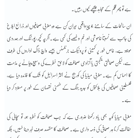
ہے تو پھر قلم کے مجاہد پیچھے کیوں رہیں۔
ان سانحات کے سامنے جو چیز واقعی حیران کن ہے وہ مغربی صحافیوں اور ذرائع ابلاغ
کی جانب سے نسبتاً خاموشی اور غم و غصے کی کمی ہے۔ اگرچہ کچھ رپورٹنگ اور ہمدردی
موجود ہے، خاص طور پر کمیٹی ٹو پروٹیکٹ جرنلسٹس جیسے واچ ڈاگ اداروں کی طرف
سے، لیکن صحافتی یکجہتی یا آزادی صحافت کو لاحق خطرے کی وسیع پیمانے پر مذمت
کا احساس کم ہے۔ مغربی میڈیا کی کوریج نے اکثر اسرائیل کو شک کا فائدہ دیا ہے،
فلسطینی صحافیوں کی ہلاکتوں کو جدید جنگ کے ضمنی نقصان کے طور پر مسترد کر دیا
ہے۔
مغربی میڈیا کویہ بھی یاد رکھنا ضروری ہے کہ جب صحافت کو خطرہ ہو، تو سچائی کی
حفاظت کرنا ہر صحافی کی ذمہ داری ہے۔ صحافت کا مقصد صرف خبر دینا نہیں، بلکہ