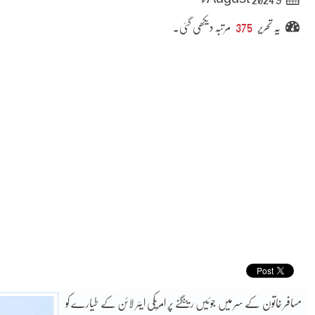
یہ تحریر
375
مرتبہ دیکھی گئی۔
مسافر خاتون کے سر میں جوئیں رینگنے پر امریکی ایئر لائن کے طیارے کو