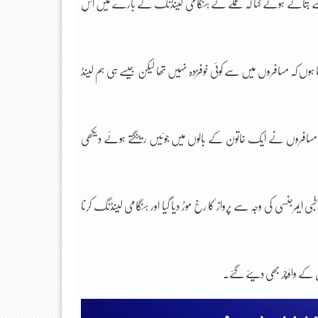
سے بتاتے ہوئے کہا کہ عملے نے ہنگامی لینڈنگ کے بارے میں اُس
 ہوں کہ مسافروں میں سے کوئی خوفزدہ نہیں تھا لیکن جیسے ہی ہم لینڈ
و مسافروں نے ایک خاتون کے بالوں میں جوئیں رینگتے ہوئے دیکھی
ایمرجنسی کی وجہ سے پرواز کا رخ موڑ دیا گیا اور ہنگامی لینڈنگ کرنا