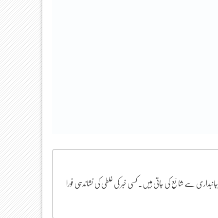
یرجانبداری سے شائع کی جاتی ہیں۔ کسی خبر کی غلطی کی نشاندہی فورا