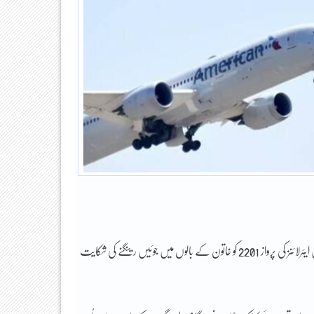
غیر ملکی خبر رساں ادارے کی رپورٹ کے مطابق لاس اینجلس سے نیویارک جانے والی امریکن ایئرلائنز کی پرواز 2201 کو خاتون کے بالوں میں جوئیں رینگنے کی شکایت