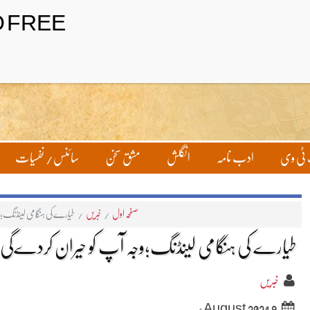
تحریر بھیجیں
لاگ ان
ٹی وی
ادب نامہ
انگلش
مشق سخن
سائنس/ نفسیات
صفحہ اول
/
خبریں
/
طیارے کی ہنگامی لینڈنگ؛
طیارے کی ہنگامی لینڈنگ؛وجہ آپ کو حیران کردےگی
خبریں
9 August 2024ء