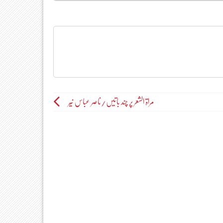
مراۃ الشعر پر چند باتیں/ناصر عباس نیّر