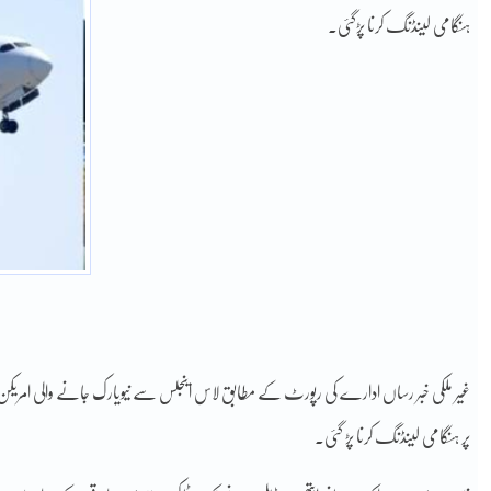
ہنگامی لینڈنگ کرنا پڑگئی۔
پر ہنگامی لینڈنگ کرنا پڑ گئی۔