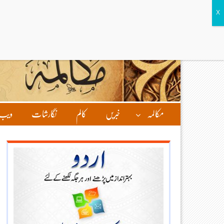
مکالمہ
خبریں
کالم
نگارشات
ویب 