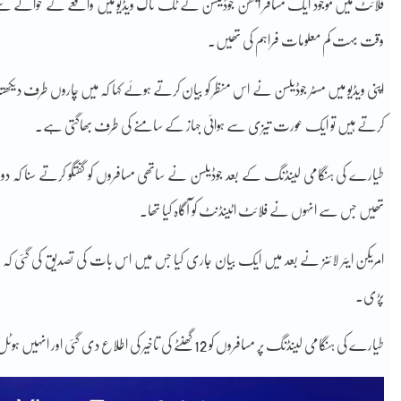
فلائٹ میں موجود ایک مسافر ایتھن جوڈیلسن نے ٹک ٹاک ویڈیو میں واقعے کے حوالے 
وقت بہت کم معلومات فراہم کی تھیں۔
اپنی ویڈیو میں مسٹر جوڈیلسن نے اس منظر کو بیان کرتے ہوئے کہا کہ میں چاروں طرف دیکھتا
کرتے ہیں تو ایک عورت تیزی سے ہوائی جہاز کے سامنے کی طرف بھاگتی ہے۔
طیارے کی ہنگامی لینڈنگ کے بعد جوڈیلسن نے ساتھی مسافروں کو گفتگو کرتے سنا کہ د
تھیں جس سے انہوں نے فلائٹ اٹینڈنٹ کو آگاہ کیا تھا۔
امریکن ایئر لائنز نے بعد میں ایک بیان جاری کیا جس میں اس بات کی تصدیق کی گئی کہ طبی 
پڑی۔
طیارے کی ہنگامی لینڈنگ پر مسافروں کو 12 گھنٹے کی تاخیر کی اطلاع دی گئی اور انہیں ہوٹل کے واؤچر بھی دیئے گئے۔