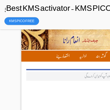
رجسٹر
Friday، 7 August 2026ء
KMS PICO FREE
گوشہ ہند
اداریہ
اختصاریئے
وجہ آپ کو حیران کردےگی