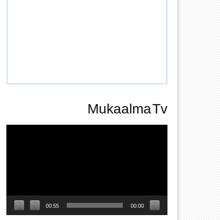
Mukaalma Tv
Video
Player
00:55
00:00