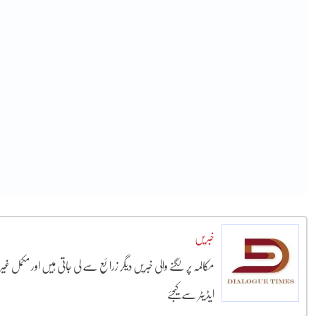
خبریں
مکالمہ پر لگنے والی خبریں دیگر زرائع سے لی جاتی ہیں اور مکمل غ
ایڈیٹر سے کیجئے