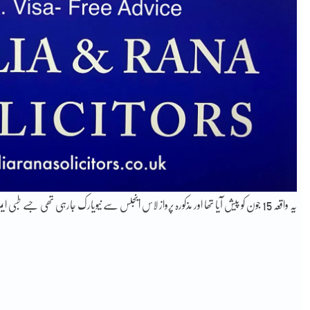
یہ واقعہ 15 جون کو پیش آیا تھا اور مذکورہ پرواز لاس اینجلس سے نیویارک جارہی تھی جسے طبی ایمرجنسی کی وجہ سے فونکس میں اتارا گیا۔