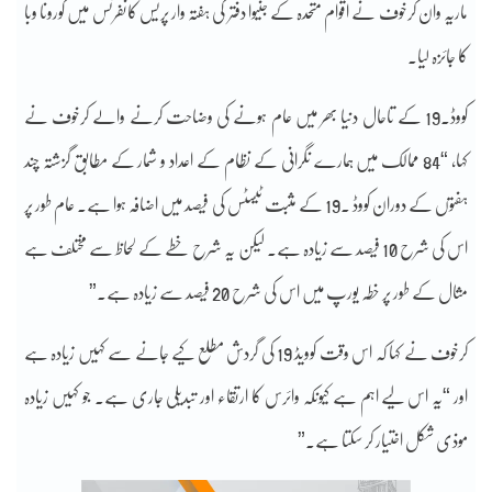
ماریہ وان کرخوف نے اقوام متحدہ کے جنیوا دفتر کی ہفتہ وار پریس کانفرنس میں کورونا وبا
کا جائزہ لیا۔
کووڈ۔19 کے تاحال دنیا بھر میں عام ہونے کی وضاحت کرنے والے کرخوف نے
کہا، “84 ممالک میں ہمارے نگرانی کے نظام کے اعداد و شمار کے مطابق گزشتہ چند
ہفتوں کے دوران کووڈ ۔19 کے مثبت ٹیسٹس کی فیصد میں اضافہ ہوا ہے۔ عام طور پر
اس کی شرح 10 فیصد سے زیادہ ہے۔ لیکن یہ شرح خطے کے لحاظ سے مختلف ہے
مثال کے طور پر خطہ یورپ میں اس کی شرح 20 فیصد سے زیادہ ہے۔”
کرخوف نے کہا کہ اس وقت کوویڈ 19 کی گردش مطلع کیے جانے سے کہیں زیادہ ہے
اور “یہ اس لیے اہم ہے کیونکہ وائرس کا ارتقاء اور تبدیلی جاری ہے۔ جو کہیں زیادہ
موذی شکل اختیار کر سکتا ہے۔”