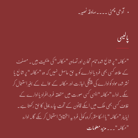
آدھی چھٹی ۔۔۔۔صادقہ نصیر۔
پالیسی
”مکالمہ“ پر شائع شدہ تمام تحاریر اور تصاویر ”مکالمہ“ کی ملکیت ہیں۔ مصنف
کے علاوہ کسی بھی فرد یا ادارے کو یہ حق حاصل نہیں کہ وہ ”مکالمہ“ پر شائع یا
نشر شدہ مواد کو ادارے کی پیشگی اجازت اور مکالمہ کے حوالے کے بغیر استعمال کر
سکے۔ ادارہ ”مکالمہ“ ایسی کسی صورت میں متعلقہ فرد، افراد یا ادارے کے
خلاف کسی بھی ملک میں اسکے قانون کے تحت چارہ جوئی کا حق رکھتا ہے۔
ایڈیٹر ”مکالمہ“ یا اسکا مقرر کردہ کوئی فرد یہ استحقاق استعمال کر سکے گا۔ ادارہ
”مکالمہ“۔۔۔
مزید معلومات