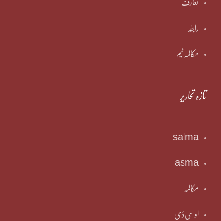
تعارف
رابطہ
مکالمہ ٹیم
تازہ تحاریر
salma
asma
مکالمہ
او سی ڈی