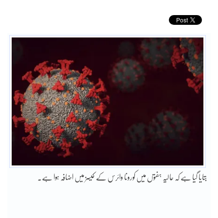
بتایا گیا ہے کہ حالیہ ہفتوں میں کورونا وائرس کے کیسز میں اضافہ ہوا ہے۔