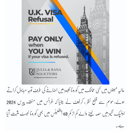
حالیہ مہینوں میں کئی ممالک میں کورونا کیسز میں اضافے کی طرف توجہ مبذول کراتے
ہوئے، موسم سے قطع نظر ، کرخوف نے بتایا کہ فرانس میں منعقدہ پیرس 2024
اولمپک گیمز میں حصہ لینے والے کم از کم 40 ایتھلیٹس میں بھی کورونا ٹیسٹ مثبت آیا
ہے۔