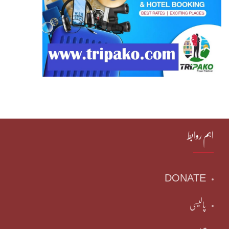
اہم روابط
DONATE
پالیسی