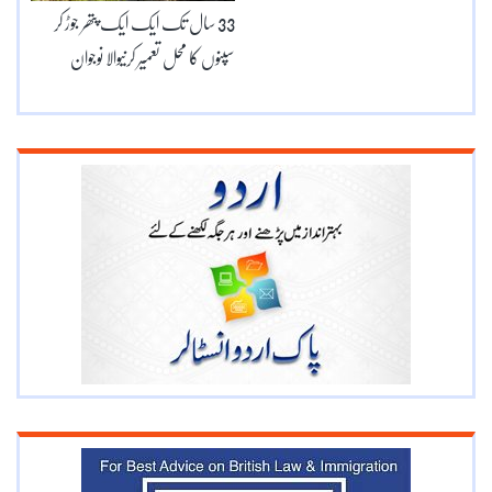
33 سال تک ایک ایک پتھر جوڑ کر
سپنوں کا محل تعمیر کرنیوالا نوجوان