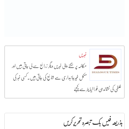
خبریں
مکالمہ پر لگنے والی خبریں دیگر زرائع سے لی جاتی ہیں اور
مکمل غیرجانبداری سے شائع کی جاتی ہیں۔ کسی خبر کی
غلطی کی نشاندہی فورا ایڈیٹر سے کیجئے
بذریعہ فیس بک تبصرہ تحریر کریں