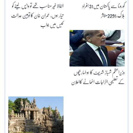
کورونا سے پاکستان میں31 افراد
الفاظ غیر مناسب تھے تو واپس لینے کو
ہلاک،2291متاثر
تیار ہوں، عمران خان کا توہین عدالت
کیس میں جواب
وزیراعظم شہباز شریف کا ہونہار بچوں
کے تعلیمی اخراجات اٹھانے کااعلان