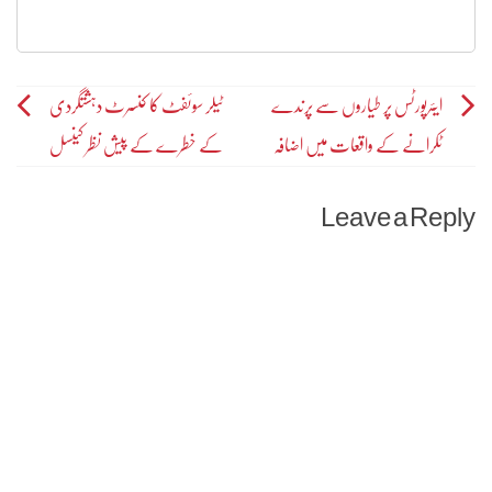
Post
ایئرپورٹس پر طیاروں سے پرندے
ٹیلر سوئفٹ کا کنسرٹ دہشتگردی
ٹکرانے کے واقعات میں اضافہ
کے خطرے کے پیش نظر کینسل
navigation
Leave a Reply