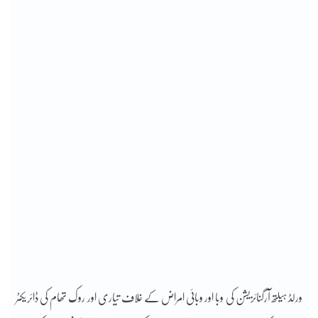
ورلڈ ہیلتھ آرگنائزیشن کی وبا اور وبائی امراض کے خلاف تیاری اور روک تھام کی ڈائریکٹر