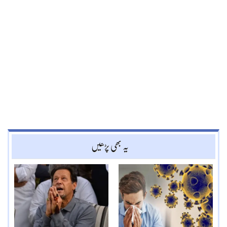
یہ بھی پڑھیں