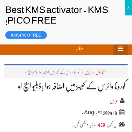
تحریر بھیجیں
لاگ ان
رجسٹر
KMS PICO FREE
مکالمہ
صفحہ اول
/
خبریں
/
کورونا وائرس کے کیسز میں اضافہ ہوا ؛ڈبلیو ایچ او
کورونا وائرس کے کیسز میں اضافہ ہوا ؛ڈبلیو ایچ او
خبریں
10 August 2024ء
یہ تحریر
430
مرتبہ دیکھی گئی۔