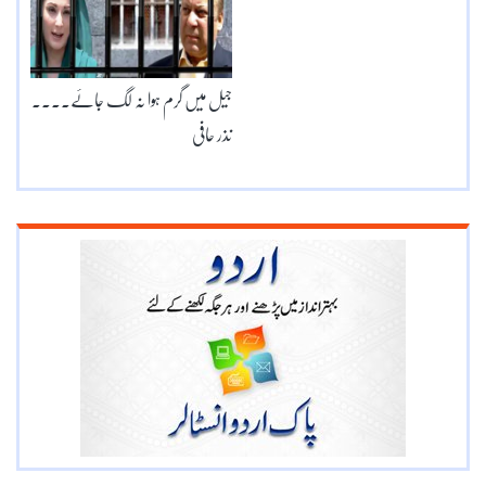
جیل میں گرم ہوا نہ لگ جائے۔۔۔۔
نذر حافی