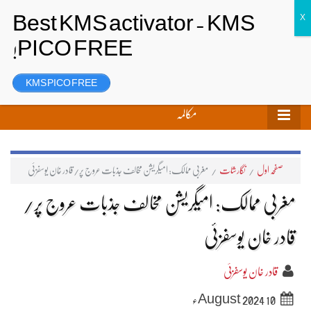
تحریر بھیجیں
لاگ ان
رجسٹر
KMS PICO FREE
مکالمہ
صفحہ اول
/
نگارشات
/
مغربی ممالک: امیگریشن مخالف جذبات عروج پر/قادر خان یوسفزئی
مغربی ممالک: امیگریشن مخالف جذبات عروج پر/
قادر خان یوسفزئی
قادر خان یوسفزئی
10 August 2024ء