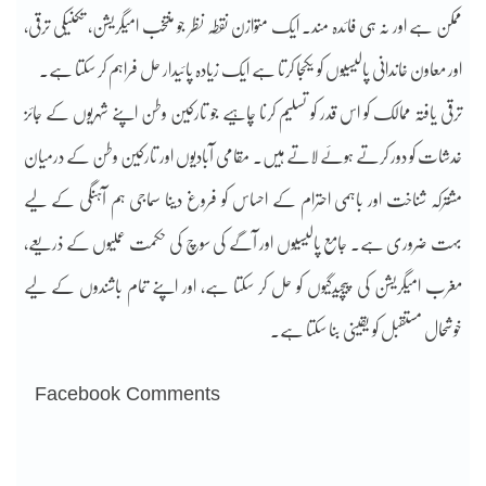
ممکن ہے اور نہ ہی فائدہ مند۔ ایک متوازن نقطہ نظر جو منتخب امیگریشن، تکنیکی ترقی،
اور معاون خاندانی پالیسیوں کو یکجا کرتا ہے ایک زیادہ پائیدار حل فراہم کر سکتا ہے۔
ترقی یافتہ ممالک کو اس قدر کو تسلیم کرنا چاہیے جو تارکین وطن اپنے شہریوں کے جائز
خدشات کو دور کرتے ہوئے لاتے ہیں۔ مقامی آبادیوں اور تارکین وطن کے درمیان
مشترکہ شناخت اور باہمی احترام کے احساس کو فروغ دینا سماجی ہم آہنگی کے لیے
بہت ضروری ہے۔ جامع پالیسیوں اور آگے کی سوچ کی حکمت عملیوں کے ذریعے،
مغرب امیگریشن کی پیچیدگیوں کو حل کر سکتا ہے، اور اپنے تمام باشندوں کے لیے
خوشحال مستقبل کو یقینی بنا سکتا ہے۔
Facebook Comments