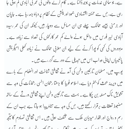
ہے، جو سماجی خدمات پر بوجھ ڈالتا ہے۔ کام کرنے والوں کی عمر کی آبادی کم ہوتی جا
رہی ہے، جس سے ممکنہ اقتصادی جمود اور پنشن کے نظام پر دباؤ بڑھ رہا ہے۔ جاپان
اور جرمنی جیسے ممالک پہلے ہی ان مسائل سے دوچار ہیں، کیونکہ ان کی عمر رسیدہ
آبادی لیبر فورس میں داخل ہونے والے کم عمر کارکنوں کی تعداد سے زیادہ ہے۔
مزدوروں کی کمی کو پورا کرنے کے لیے جن مغربی ممالک نے زیادہ کھلی امیگریشن
پالیسیاں اپنائی وہ اب اس میں تبدیلی کے دور سے گزر رہے ہیں۔
یورپ میں، مسلمان تارکین وطن کی آمد نے ثقافتی شناخت اور انضمام کے بارے
میں دیرینہ بحث کو جنم دیا ہے، اسلامو فوبیا کا بڑھتا رجحان انہی رجحانات کی وجہ سے
تشویش ناک مسئلہ بن چکا ہے۔ بہت سے تارکین وطن اپنے ثقافتی ورثے کے ساتھ
مضبوط تعلقات برقرار رکھتے ہیں، جس کی وجہ سے تناؤ پیدا ہو جاتا ہے جب ان کے
رسم و رواج اور اقدار میزبان ملک سے مختلف ہوتی ہیں۔ اس ثقافتی تصادم کا نتیجہ