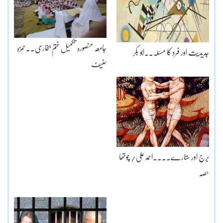
جامعہ منصورہ تکمیل ختم بخاری۔۔حمزہ
جدیدیت اور فرد کا مسئلہ۔۔ابو بکر
حنیف
برج اور ستارے۔۔۔۔احمد علی/ چوتھا
حصہ