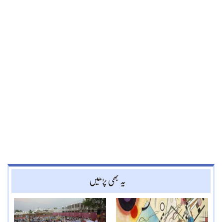
یہ بھی پڑھیں