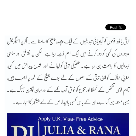
ترقی یافتہ قوموں کو آبادیاتی تبدیلیوں کے ایک پیچیدہ چیلنج کا سامنا ہے۔ اگرچہ امیگریشن
مزدوروں کی کمی کو دور کرنے میں ایک اہم ذریعہ رہا ہے، لیکن یہ ثقافتی اور سماجی
تبدیلیوں کا باعث بن رہا ہے۔ تکنیکی ترقی کو اپنانے اور، شرح پیدائش میں کمی،
مغربی ممالک کو اپنی ترقی کے حصول کے لئے بڑے چیلنج کے طور پر ابھرے ہیں،
تاہم قومی تشخص کے تحفظ اور تنوع کو خوش آمدید کہنے کے درمیان توازن نازک ہے۔
یہی مسئلہ بن گیا ہے، ان کے پاس کسی پائیدار حل کے لئے چیلنجز کا انبار ہے۔