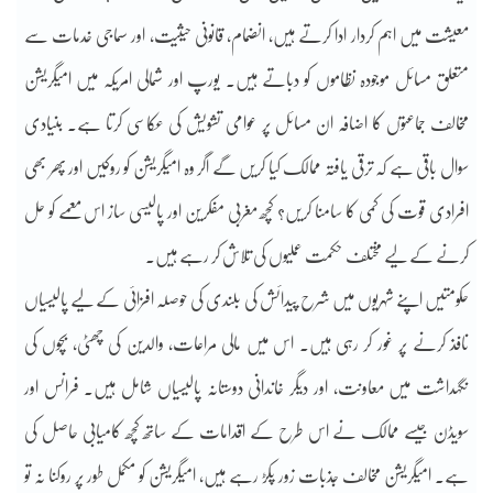
معیشت میں اہم کردار ادا کرتے ہیں، انضمام، قانونی حیثیت، اور سماجی خدمات سے
متعلق مسائل موجودہ نظاموں کو دباتے ہیں۔ یورپ اور شمالی امریکہ میں امیگریشن
مخالف جماعتوں کا اضافہ ان مسائل پر عوامی تشویش کی عکاسی کرتا ہے۔ بنیادی
سوال باقی ہے کہ ترقی یافتہ ممالک کیا کریں گے اگر وہ امیگریشن کو روکیں اور پھر بھی
افرادی قوت کی کمی کا سامنا کریں؟ کچھ مغربی مفکرین اور پالیسی ساز اس معمے کو حل
کرنے کے لیے مختلف حکمت عملیوں کی تلاش کر رہے ہیں۔
حکومتیں اپنے شہریوں میں شرح پیدائش کی بلندی کی حوصلہ افزائی کے لیے پالیسیاں
نافذ کرنے پر غور کر رہی ہیں۔ اس میں مالی مراعات، والدین کی چھٹی، بچوں کی
نگہداشت میں معاونت، اور دیگر خاندانی دوستانہ پالیسیاں شامل ہیں۔ فرانس اور
سویڈن جیسے ممالک نے اس طرح کے اقدامات کے ساتھ کچھ کامیابی حاصل کی
ہے۔ امیگریشن مخالف جذبات زور پکڑ رہے ہیں، امیگریشن کو مکمل طور پر روکنا نہ تو