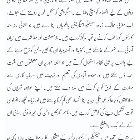
بعض اوقات تصادم کی صورت میں نکلتا ہے، جو تارکین وطن اور مقامی آبادی
دونوں کے لیے انضمام کو چیلنج بناتا ہے۔ امیگریشن کو مکمل طور پر روکنے کے بجائے،
اب مغربی ممالک زیادہ سلیکٹیو امیگریشن پالیسیاں اپنا رہے ہیں، جو انتہائی ہنر مند
کارکنوں کو راغب کرنے پر توجہ مرکوز کررہے ہیں۔ جومعیشت اور معاشرے میں زیادہ
آسانی سے ضم کئے جا سکتے ہیں، کینیڈا اور آسٹریلیا، ان تارکین وطن کو ترجیح دینے کے
لیے پوائنٹ پر مبنی نظام استعمال کرتے ہیں جو ممکنہ طور پر ان معیشتوں میں مثبت
حصہ ڈال سکتے ہیں اور موجودہ آبادی کی تعلیم اور تربیت میں سرمایہ کاری سے
مہارت کے فرق کو پُر کرنے میں مدد دے سکتے ہیں۔ اپنے موجودہ شہریوں کی
صلاحیتوں کو بڑھا کر غیر ملکی لیبر پر اپنا انحصار بھی کم کرنا چاہتے ہیں اور زیادہ لچکدار افرادی
قوت تشکیل دینے کی کوشش کررہے ہیں، تاہم تارکین وطن کی غیر قانونی رسائی ان
کے لئے ایک بڑا چیلنج ہے۔
ریاستہائے متحدہ میں، میکسیکن تارکین وطن کے چیلنجوں کا سامنا ہے۔ حالاں کہ وہ