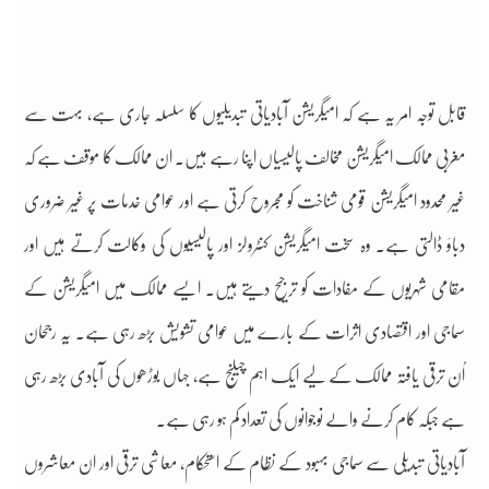
قابل توجہ امر یہ ہے کہ امیگریشن آبادیاتی تبدیلیوں کا سلسلہ جاری ہے، بہت سے
مغربی ممالک امیگریشن مخالف پالیسیاں اپنا رہے ہیں۔ ان ممالک کا موقف ہے کہ
غیر محدود امیگریشن قومی شناخت کو مجروح کرتی ہے اور عوامی خدمات پر غیر ضروری
دباؤ ڈالتی ہے۔ وہ سخت امیگریشن کنٹرولز اور پالیسیوں کی وکالت کرتے ہیں اور
مقامی شہریوں کے مفادات کو ترجیح دیتے ہیں۔ ایسے ممالک میں امیگریشن کے
سماجی اور اقتصادی اثرات کے بارے میں عوامی تشویش بڑھ رہی ہے۔ یہ رجحان
اُن ترقی یافتہ ممالک کے لیے ایک اہم چیلنج ہے، جہاں بوڑھوں کی آبادی بڑھ رہی
ہے جبکہ کام کرنے والے نوجوانوں کی تعداد کم ہو رہی ہے۔
آبادیاتی تبدیلی سے سماجی بہبود کے نظام کے استحکام، معاشی ترقی اور ان معاشروں