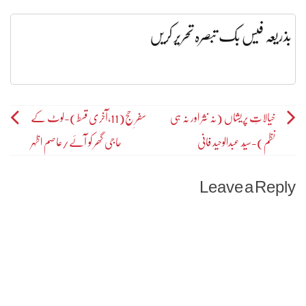
بذریعہ فیس بک تبصرہ تحریر کریں
Post
خیالاتِ پریشاں (نہ نثر اور نہ ہی
سفرِ حج(11،آخری قسط)-لوٹ کے
نظم)-سیّد عبدالوحید فانی
حاجی گھر کو آئے/عاصم اظہر
navigation
Leave a Reply