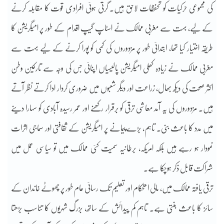
کی مجموعی حرکیات کو تحفظات لاحق ہیں۔ گرتی ہوئی افرادی قوت کا مقابلہ کرنے
کے لیے، بہت سے مغربی ممالک نے اسٹاپ گیپ اقدام کے طور پر امیگریشن کا
طریقہ اختیار کیا تھا، ابتدائی طور پر مزدوروں کی کمی کو پورا کرنے کے لیے بہت سے
مغربی ممالک نے زیادہ کھلی امیگریشن پالیسیاں اپنائی جس کی وجہ سے تارکین وطن
اکثر صحت کی دیکھ بھال، زراعت اور دیگر شعبوں میں ضروری کردار ادا کرتے نظر آتے
ہیں۔ مزدوروں کی یہ آمد معاشی ترقی کو برقرار رکھنے اور عمر رسیدہ آبادی کو سہارا دینے
میں مدد کا باعث بنی۔ تاہم، بڑے پیمانے پر امیگریشن کے ثقافتی اور سماجی اثرات
نمودار ہو رہے ہیں بلکہ امریکہ، برطانیہ سمیت کئی ممالک میں تو سیاسی عمل میں
شراکت قابل ذکر ہوچکا ہے۔
ترقی یافتہ ممالک میں، مالی استحکام اور تعلیم تک رسائی عام طور پر چھوٹے خاندان کے
سائز کا باعث بنتی ہے۔ تاہم کم پیدائش کے ساتھ، بزرگ شہریوں کا تناسب بڑھتا