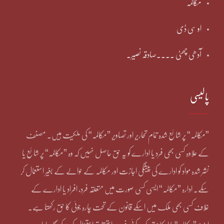
مکالمہ
او سی ڈی
آدھی چھٹی ۔۔۔۔صادقہ نصیر۔
پالیسی
”مکالمہ“ پر شائع شدہ تمام تحاریر اور تصاویر ”مکالمہ“ کی ملکیت ہیں۔ مصنف
کے علاوہ کسی بھی فرد یا ادارے کو یہ حق حاصل نہیں کہ وہ ”مکالمہ“ پر شائع یا
نشر شدہ مواد کو ادارے کی پیشگی اجازت اور مکالمہ کے حوالے کے بغیر استعمال کر
سکے۔ ادارہ ”مکالمہ“ ایسی کسی صورت میں متعلقہ فرد، افراد یا ادارے کے
خلاف کسی بھی ملک میں اسکے قانون کے تحت چارہ جوئی کا حق رکھتا ہے۔