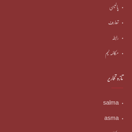
پالیسی
تعارف
رابطہ
مکالمہ ٹیم
تازہ تحاریر
salma
asma