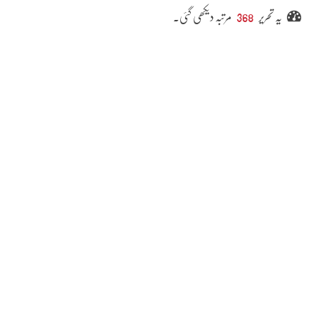
یہ تحریر
368
مرتبہ دیکھی گئی۔