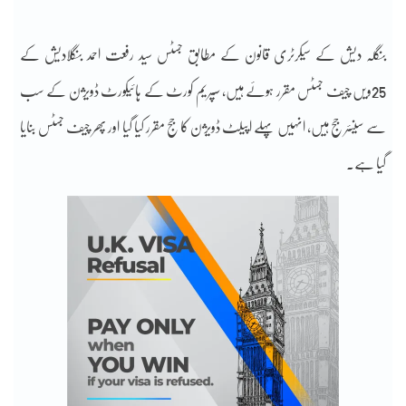
بنگلہ دیش کے سیکرٹری قانون کے مطابق جسٹس سید رفعت احمد بنگلادیش کے
25ویں چیف جسٹس مقرر ہوئے ہیں، سپریم کورٹ کے ہائیکورٹ ڈویژن کے سب
سے سینئر جج ہیں، انہیں پہلے اپیلٹ ڈویژن کا جج مقرر کیا گیا اور پھر چیف جسٹس بنایا
گیا ہے۔