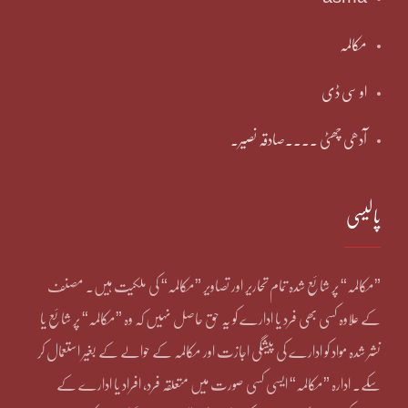
مکالمہ
او سی ڈی
آدھی چھٹی ۔۔۔۔صادقہ نصیر۔
پالیسی
”مکالمہ“ پر شائع شدہ تمام تحاریر اور تصاویر ”مکالمہ“ کی ملکیت ہیں۔ مصنف
کے علاوہ کسی بھی فرد یا ادارے کو یہ حق حاصل نہیں کہ وہ ”مکالمہ“ پر شائع یا
نشر شدہ مواد کو ادارے کی پیشگی اجازت اور مکالمہ کے حوالے کے بغیر استعمال کر
سکے۔ ادارہ ”مکالمہ“ ایسی کسی صورت میں متعلقہ فرد، افراد یا ادارے کے