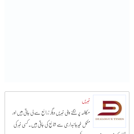
خبریں
مکالمہ پر لگنے والی خبریں دیگر زرائع سے لی جاتی ہیں اور
مکمل غیرجانبداری سے شائع کی جاتی ہیں۔ کسی خبر کی