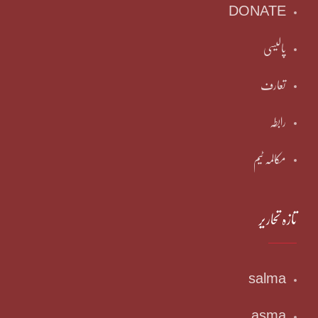
DONATE
پالیسی
تعارف
رابطہ
مکالمہ ٹیم
تازہ تحاریر
salma
asma