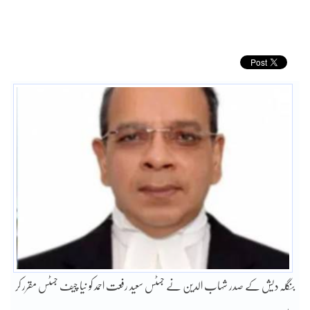
بنگلہ دیش کے صدر شہاب الدین نے جسٹس سعید رفعت احمد کو نیا چیف جسٹس مقرر کر