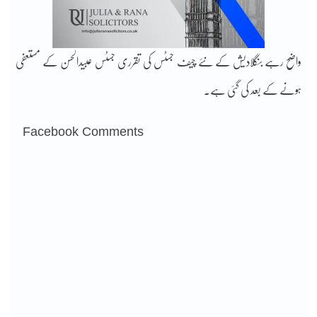
واضح رہے بنگلادیش کے نئے چیف جسٹس کی تقرری جسٹس عبیدالحسن کے مستعفی
ہونے کے بعد کی گئی ہے۔
Facebook Comments