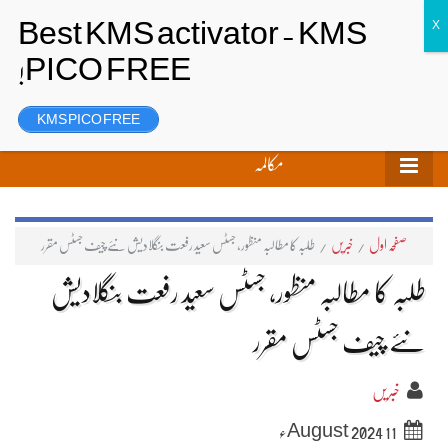
تحریر بھیجیں
لاگ ان
رجسٹر
KMS PICO FREE
مکالمہ
صفحہ اول
/
خبریں
/
طلبہ کا مطالبہ منظور، جسٹس سعید رفعت بنگلادیش نئے چیف جسٹس مقرر
طلبہ کا مطالبہ منظور، جسٹس سعید رفعت بنگلادیش
نئے چیف جسٹس مقرر
خبریں
11 August 2024ء