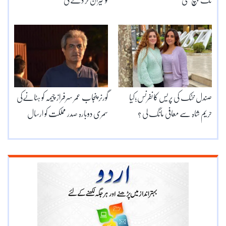
تک پہنچ گئی
کو حیران کر دے گی
صندل خٹک کی پریس کانفرنس؛کیا
گورنر پنجاب عمر سرفراز چیمہ کو ہٹانےکی
حریم شاہ سے معافی مانگ لی ؟
سمری دوبارہ صدر مملکت کو ارسال