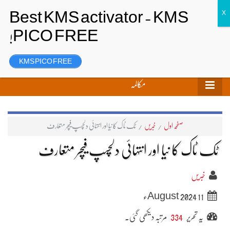
تحریر بھیجیں
لاگ ان
رجسٹر
KMS PICO FREE
مکالمہ
صفحہ اول
/
خبریں
/
ٹک ٹاک کا نیا اور انتہائی دلچسپ فیچر متعارف
ٹک ٹاک کا نیا اور انتہائی دلچسپ فیچر متعارف
خبریں
11 August 2024ء
یہ تحریر
334
مرتبہ دیکھی گئی۔