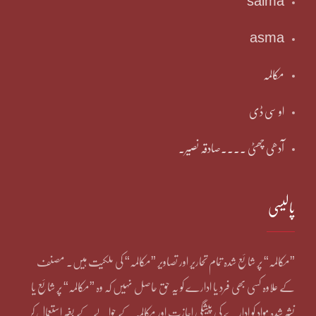
salma
asma
مکالمہ
او سی ڈی
آدھی چھٹی ۔۔۔۔صادقہ نصیر۔
پالیسی
”مکالمہ“ پر شائع شدہ تمام تحاریر اور تصاویر ”مکالمہ“ کی ملکیت ہیں۔ مصنف
کے علاوہ کسی بھی فرد یا ادارے کو یہ حق حاصل نہیں کہ وہ ”مکالمہ“ پر شائع یا
نشر شدہ مواد کو ادارے کی پیشگی اجازت اور مکالمہ کے حوالے کے بغیر استعمال کر