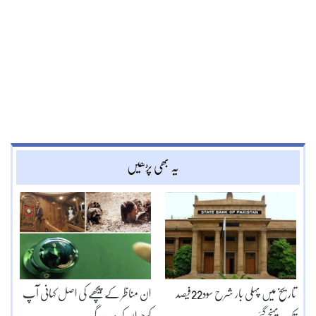
یہ بھی پڑھیں
تاریخ میں پہلی بار شرح سود22فیصد
ان مناظر کے پیچھے کی اصل کہانی آپ