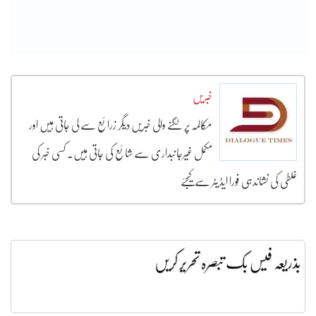
خبریں
مکالمہ پر لگنے والی خبریں دیگر زرائع سے لی جاتی ہیں اور
مکمل غیرجانبداری سے شائع کی جاتی ہیں۔ کسی خبر کی
غلطی کی نشاندہی فورا ایڈیٹر سے کیجئے
بذریعہ فیس بک تبصرہ تحریر کریں