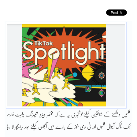
فلمیں دیکھنے کے شائقین کیلئےخوشخبری یہ ہے کہ مختصر ویڈیو شیئرنگ پلیٹ فارم
ٹک ٹاک آنیوالی فلموں اور ٹی وی شوز کے بارے میں آگاہی کیلئے جلد نیا فیچر لا رہا