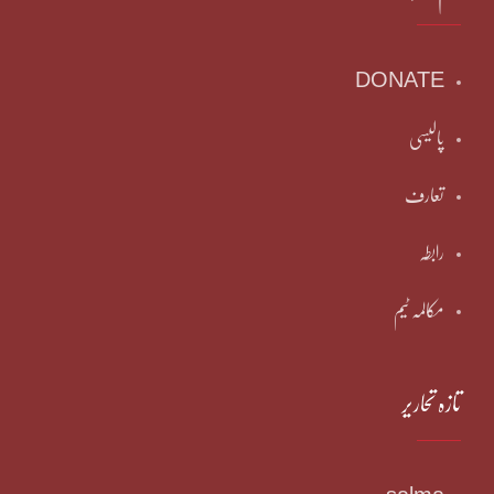
DONATE
پالیسی
تعارف
رابطہ
مکالمہ ٹیم
تازہ تحاریر