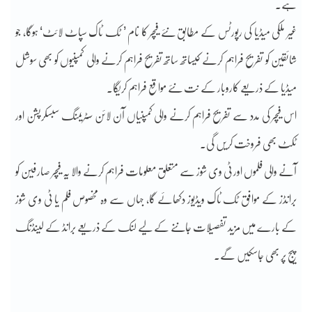
ہے۔
غیر ملکی میڈیا کی رپورٹس کے مطابق نئے فیچر کا نام ’ ٹک ٹاک سپاٹ لائٹ‘ ہوگا، جو
شائقین کو تفریح فراہم کرنے کیساتھ ساتھ تفریح فراہم کرنے والی کمپنیوں کو بھی سوشل
میڈیا کے ذریعے کاروبار کے نت نئے مواقع فراہم کریگا۔
اس فیچر کی مدد سے تفریح فراہم کرنے والی کمپنیاں آن لائن سٹریمنگ سبسکرپشن اور
ٹکٹ بھی فروخت کریں گی۔
آنے والی فلموں اور ٹی وی شوز سے متعلق معلومات فراہم کرنے والا یہ فیچر صارفین کو
برانڈز کے موافق ٹک ٹاک ویڈیوز دکھائے گا، جہاں سے وہ مخصوص فلم یا ٹی وی شوز
کے بارے میں مزید تفصیلات جاننے کے لیے لنک کے ذریعے برانڈ کے لینڈنگ
پیج پر بھی جاسکیں گے۔